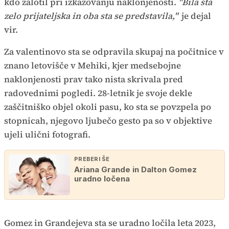
kdo zalotil pri izkazovanju naklonjenosti.
"Bila sta
zelo prijateljska in oba sta se predstavila,"
je dejal
vir.
Za valentinovo sta se odpravila skupaj na počitnice v
znano letovišče v Mehiki, kjer medsebojne
naklonjenosti prav tako nista skrivala pred
radovednimi pogledi. 28-letnik je svoje dekle
zaščitniško objel okoli pasu, ko sta se povzpela po
stopnicah, njegovo ljubečo gesto pa so v objektive
ujeli ulični fotografi.
PREBERI ŠE
Ariana Grande in Dalton Gomez
uradno ločena
Gomez in Grandejeva sta se uradno ločila leta 2023,