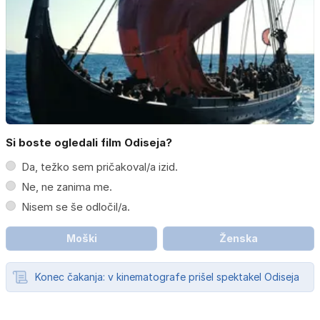
Si boste ogledali film Odiseja?
Da, težko sem pričakoval/a izid.
Ne, ne zanima me.
Nisem se še odločil/a.
Moški
Ženska
Konec čakanja: v kinematografe prišel spektakel Odiseja