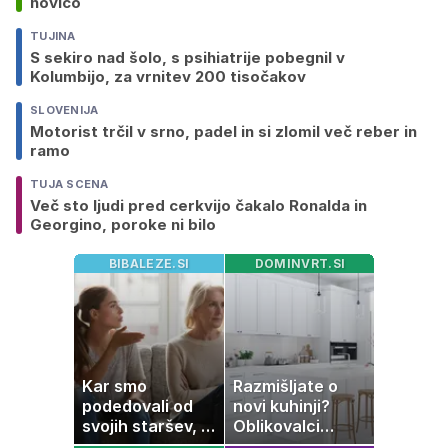
novico
TUJINA
S sekiro nad šolo, s psihiatrije pobegnil v
Kolumbijo, za vrnitev 200 tisočakov
SLOVENIJA
Motorist trčil v srno, padel in si zlomil več reber in
ramo
TUJA SCENA
Več sto ljudi pred cerkvijo čakalo Ronalda in
Georgino, poroke ni bilo
BIBALEZE.SI
DOMINVRT.SI
Kar smo
Razmišljate o
podedovali od
novi kuhinji?
svojih staršev, ni
Oblikovalci
nujno naša
opozarjajo, da te