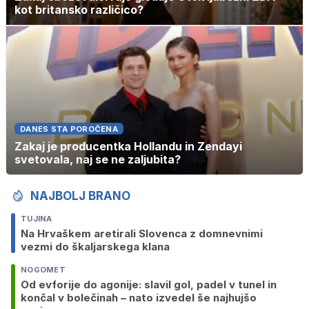
kot britansko različico?
DANES STA POROČENA
Zakaj je producentka Hollandu in Zendayi
svetovala, naj se ne zaljubita?
NAJBOLJ BRANO
TUJINA
Na Hrvaškem aretirali Slovenca z domnevnimi
vezmi do škaljarskega klana
NOGOMET
Od evforije do agonije: slavil gol, padel v tunel in
končal v bolečinah – nato izvedel še najhujšo