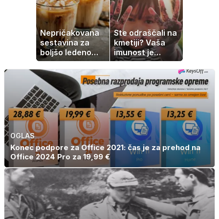
Nepričakovana
Ste odraščali na
sestavina za
kmetiji? Vaša
boljšo ledeno
imunost je
kavo, ki jo imate
verjetno
zagotovo doma
močnejša
OGLAS
Konec podpore za Office 2021: čas je za prehod na
Office 2024 Pro za 19,99 €