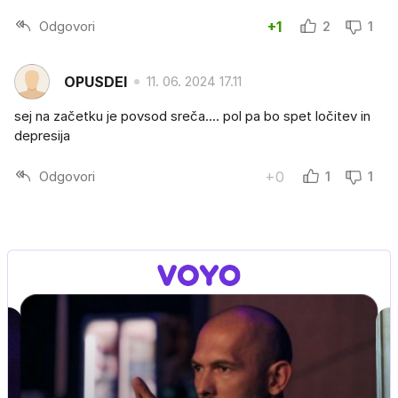
Odgovori
+1
2
1
OPUSDEI
11. 06. 2024 17.11
sej na začetku je povsod sreča.... pol pa bo spet ločitev in
depresija
Odgovori
+0
1
1