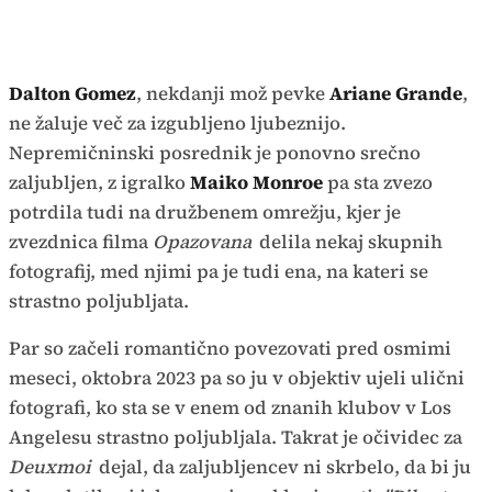
Dalton Gomez
, nekdanji mož pevke
Ariane Grande
,
ne žaluje več za izgubljeno ljubeznijo.
Nepremičninski posrednik je ponovno srečno
zaljubljen, z igralko
Maiko Monroe
pa sta zvezo
potrdila tudi na družbenem omrežju, kjer je
zvezdnica filma
Opazovana
delila nekaj skupnih
fotografij, med njimi pa je tudi ena, na kateri se
strastno poljubljata.
Par so začeli romantično povezovati pred osmimi
meseci, oktobra 2023 pa so ju v objektiv ujeli ulični
fotografi, ko sta se v enem od znanih klubov v Los
Angelesu strastno poljubljala. Takrat je očividec za
Deuxmoi
dejal, da zaljubljencev ni skrbelo, da bi ju