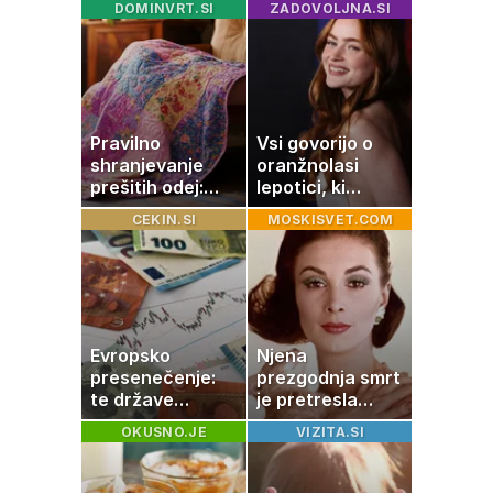
DOMINVRT.SI
ZADOVOLJNA.SI
usoda
barve izgubljajo
priljubljenost
Pravilno
Vsi govorijo o
shranjevanje
oranžnolasi
prešitih odej:
lepotici, ki
Kako ohraniti
navdušuje s
CEKIN.SI
MOSKISVET.COM
družinsko
skrivnostno
dediščino
vlogo
Evropsko
Njena
presenečenje:
prezgodnja smrt
te države
je pretresla
rastejo hitreje
modni svet: za
OKUSNO.JE
VIZITA.SI
od Nemčije,
slavo se je
nekatere celo
skrivala
večkrat hitreje
tragedija