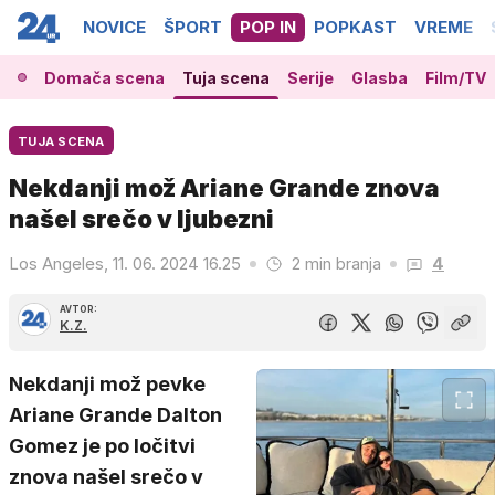
NOVICE
ŠPORT
POP IN
POPKAST
VREME
Domača scena
Tuja scena
Serije
Glasba
Film/TV
TUJA SCENA
Nekdanji mož Ariane Grande znova
našel srečo v ljubezni
Los Angeles, 11. 06. 2024 16.25
2 min branja
4
AVTOR:
K.Z.
Nekdanji mož pevke
Ariane Grande Dalton
Gomez je po ločitvi
znova našel srečo v