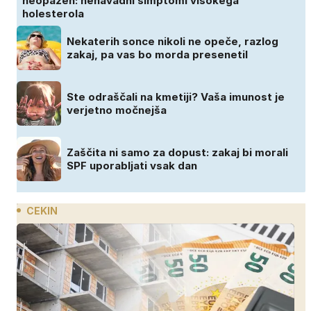
neopažen: nenavadni simptomi visokega
holesterola
Nekaterih sonce nikoli ne opeče, razlog
zakaj, pa vas bo morda presenetil
Ste odraščali na kmetiji? Vaša imunost je
verjetno močnejša
Zaščita ni samo za dopust: zakaj bi morali
SPF uporabljati vsak dan
CEKIN