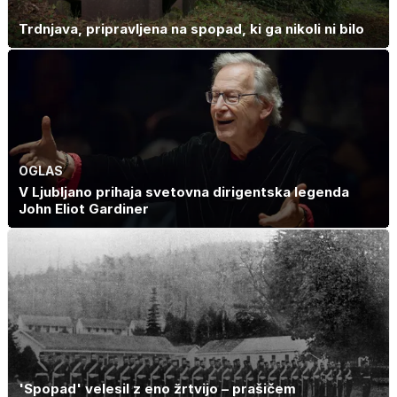
Trdnjava, pripravljena na spopad, ki ga nikoli ni bilo
OGLAS
V Ljubljano prihaja svetovna dirigentska legenda
John Eliot Gardiner
'Spopad' velesil z eno žrtvijo – prašičem