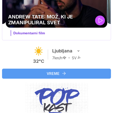
Ljubljana
7km/h
SV
32°C
VREME