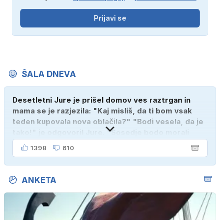
Prijavi se
ŠALA DNEVA
Desetletni Jure je prišel domov ves raztrgan in
mama se je razjezila: "Kaj misliš, da ti bom vsak
teden kupovala nova oblačila?" "Bodi vesela, da je
tako!" je odgovoril Jure. "Sosedje bodo morali
kupiti novega sina, tako sem ga prebutal!"
1398
610
ANKETA