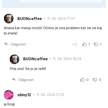
BUONcaffee
11. 06. 2024 17.57
Ariana kar menja može! Očitno je ona problem ker ne ve kaj
bi imela!
Odgovori
+0
1
1
BUONcaffee
11. 06. 2024 18.24
Prej ona! Se jo je rešil!
Odgovori
0
0
slimy12
11. 06. 2024 17.23
ja bogi