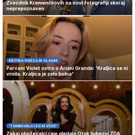
Zvezdnik Kremenčkovih na novi fotografiji skoraj
neprepoznaven
KRITIKA VIDEZA IN GLASBE
Parvani Violet ostro o Ariani Grande: 'Kraljica se ni
vrnila. Kraljica je zelo bolna'
'TEKMOVALCI SO SI VŠEČ'
Zakaj oboževalci raje gledajo Otok ljubezni ZDA