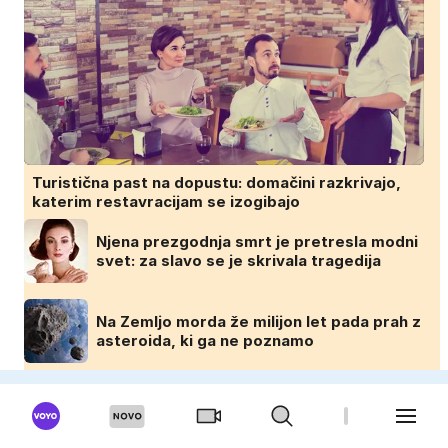
Turistična past na dopustu: domačini razkrivajo,
katerim restavracijam se izogibajo
Njena prezgodnja smrt je pretresla modni
svet: za slavo se je skrivala tragedija
Na Zemljo morda že milijon let pada prah z
asteroida, ki ga ne poznamo
Moški se me bojijo, ker sem lepa in
uspešna: Misica razkrila, zakaj je še vedno
samska