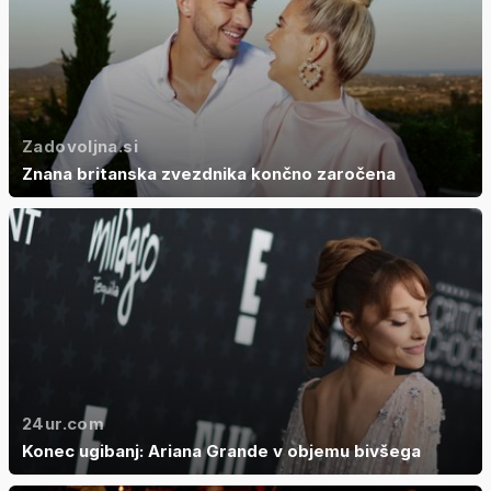
Zadovoljna.si
Znana britanska zvezdnika končno zaročena
24ur.com
Konec ugibanj: Ariana Grande v objemu bivšega