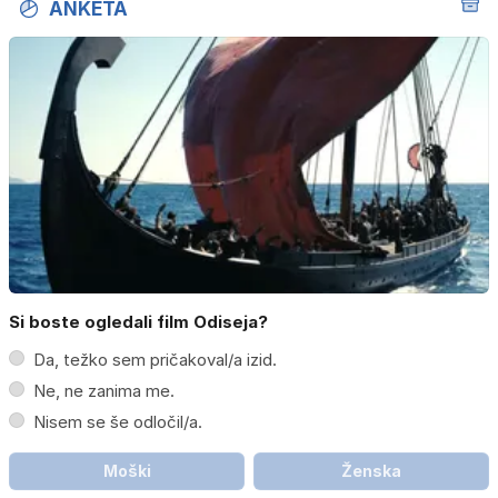
ANKETA
Si boste ogledali film Odiseja?
Da, težko sem pričakoval/a izid.
Ne, ne zanima me.
Nisem se še odločil/a.
Moški
Ženska