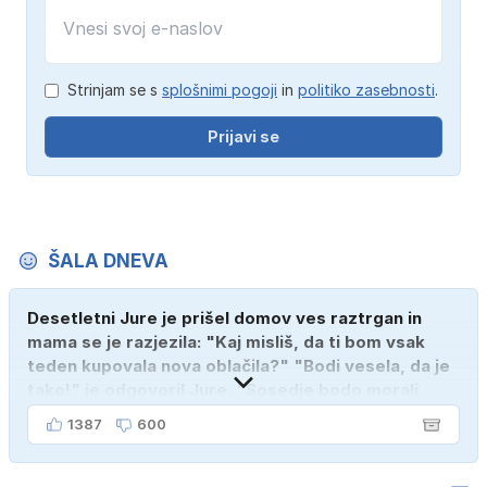
Strinjam se s
splošnimi pogoji
in
politiko zasebnosti
.
Prijavi se
ŠALA DNEVA
Desetletni Jure je prišel domov ves raztrgan in
mama se je razjezila: "Kaj misliš, da ti bom vsak
teden kupovala nova oblačila?" "Bodi vesela, da je
tako!" je odgovoril Jure. "Sosedje bodo morali
kupiti novega sina, tako sem ga prebutal!"
1387
600