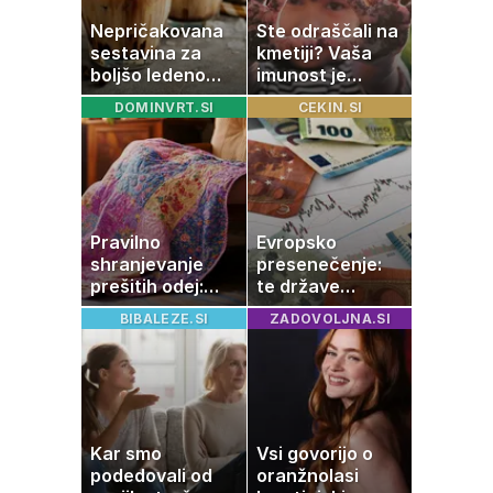
Nepričakovana
Ste odraščali na
sestavina za
kmetiji? Vaša
boljšo ledeno
imunost je
kavo, ki jo imate
verjetno
DOMINVRT.SI
CEKIN.SI
zagotovo doma
močnejša
Pravilno
Evropsko
shranjevanje
presenečenje:
prešitih odej:
te države
Kako ohraniti
rastejo hitreje
BIBALEZE.SI
ZADOVOLJNA.SI
družinsko
od Nemčije,
dediščino
nekatere celo
večkrat hitreje
Kar smo
Vsi govorijo o
podedovali od
oranžnolasi