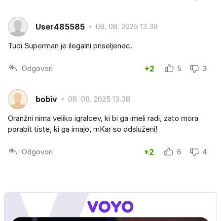
User485585
08. 08. 2025 13.38
Tudi Superman je ilegalni priseljenec.
Odgovori
+2
5
3
bobiv
08. 08. 2025 13.38
Oranžni nima veliko igralcev, ki bi ga imeli radi, zato mora
porabit tiste, ki ga imajo, mKar so odsluženi!
Odgovori
+2
6
4