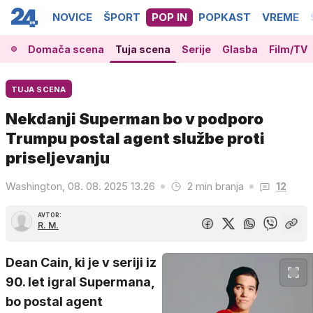
NOVICE
ŠPORT
POP IN
POPKAST
VREME
Domača scena
Tuja scena
Serije
Glasba
Film/TV
TUJA SCENA
Nekdanji Superman bo v podporo
Trumpu postal agent službe proti
priseljevanju
Washington, 08. 08. 2025 13.26
2 min branja
12
AVTOR:
R. M.
Dean Cain, ki je v seriji iz
90. let igral Supermana,
bo postal agent