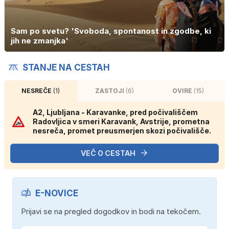
Sam po svetu? 'Svoboda, spontanost in zgodbe, ki
jih ne zmanjka'
STANJE NA CESTAH
NESREČE
(1)
ZASTOJI
(6)
OVIRE
(15)
A2, Ljubljana - Karavanke, pred počivališčem
Radovljica v smeri Karavank, Avstrije, prometna
nesreča, promet preusmerjen skozi počivališče.
VEČ O CESTAH
E-NOVICE
Prijavi se na pregled dogodkov in bodi na tekočem.