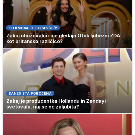
'TEKMOVALCI SO SI VŠEČ'
Zakaj oboževalci raje gledajo Otok ljubezni ZDA
kot britansko različico?
DANES STA POROČENA
Zakaj je producentka Hollandu in Zendayi
svetovala, naj se ne zaljubita?