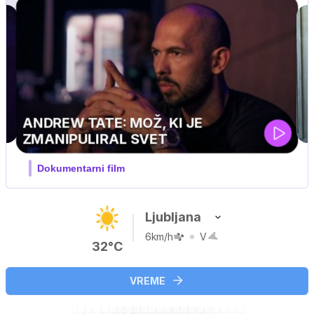
MOJ PRIJATELJ PINGVIN
Film meseca / družinski, pustolovski
Ljubljana
6km/h
V
32°C
VREME