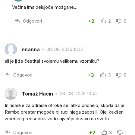
Večina ima delujoče možgane....
Odgovori
+2
2
0
nnanna
08. 08. 2025 13.51
ali je jj že čestital svojemu velikemu vzorniku?
Odgovori
+3
3
0
Tomaž Hacin
08. 08. 2025 13.42
In risanke za odrasle otroke se lahko pričnejo, škoda da je
Rambo prestar mogoče bi tudi njega zaposlil. Ojej kakšen
zmeden predsednik vodi največjo državo na svetu.
Odgovori
+2
3
1