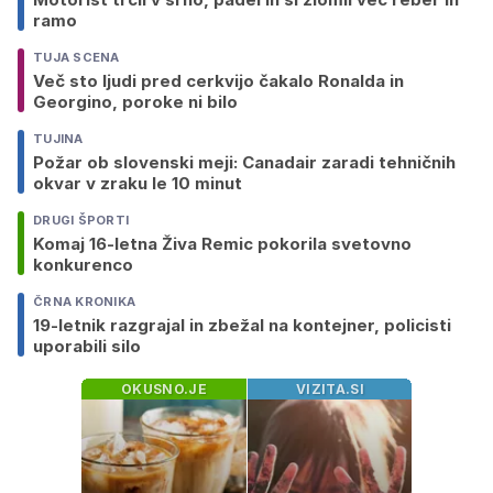
ramo
TUJA SCENA
Več sto ljudi pred cerkvijo čakalo Ronalda in
Georgino, poroke ni bilo
TUJINA
Požar ob slovenski meji: Canadair zaradi tehničnih
okvar v zraku le 10 minut
DRUGI ŠPORTI
Komaj 16-letna Živa Remic pokorila svetovno
konkurenco
ČRNA KRONIKA
19-letnik razgrajal in zbežal na kontejner, policisti
uporabili silo
OKUSNO.JE
VIZITA.SI