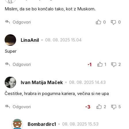
Mislim, da se bo končalo tako, kot z Muskom.
Odgovori
0
0
LinaAnil
08. 08. 2025 15.04
Super
Odgovori
-1
1
2
Ivan Matija Maček
08. 08. 2025 14.43
Čestitke, hrabra in pogumna kariera, večina si ne upa
Odgovori
-3
2
5
Bombardirc1
08. 08. 2025 15.53