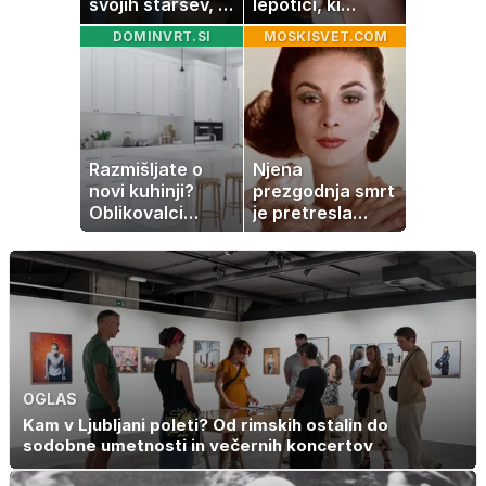
svojih staršev, ni
lepotici, ki
nujno naša
navdušuje s
DOMINVRT.SI
MOSKISVET.COM
usoda
skrivnostno
vlogo
Razmišljate o
Njena
novi kuhinji?
prezgodnja smrt
Oblikovalci
je pretresla
opozarjajo, da te
modni svet: za
barve izgubljajo
slavo se je
priljubljenost
skrivala
tragedija
OGLAS
Kam v Ljubljani poleti? Od rimskih ostalin do
sodobne umetnosti in večernih koncertov