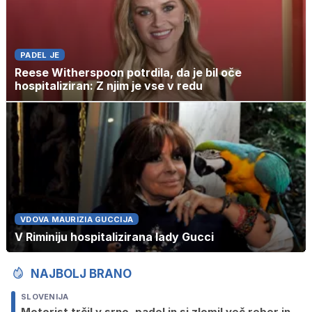
PADEL JE
Reese Witherspoon potrdila, da je bil oče
hospitaliziran: Z njim je vse v redu
VDOVA MAURIZIA GUCCIJA
V Riminiju hospitalizirana lady Gucci
NAJBOLJ BRANO
SLOVENIJA
Motorist trčil v srno, padel in si zlomil več reber in