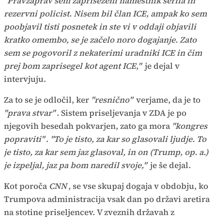
"Pravzaprav sem zapriseženi namestnik šerifa in
rezervni policist. Nisem bil član ICE, ampak ko sem
poobjavil tisti posnetek in ste vi v oddaji objavili
kratko omembo, se je začelo noro dogajanje. Zato
sem se pogovoril z nekaterimi uradniki ICE in čim
prej bom zaprisegel kot agent ICE,"
je dejal v
intervjuju.
Za to se je odločil, ker
"resnično"
verjame, da je to
"prava stvar"
. Sistem priseljevanja v ZDA je po
njegovih besedah pokvarjen, zato ga mora
"kongres
popraviti"
.
"To je tisto, za kar so glasovali ljudje. To
je tisto, za kar sem jaz glasoval, in on (Trump, op. a.)
je izpeljal, jaz pa bom naredil svoje,"
je še dejal.
Kot poroča
CNN
, se vse skupaj dogaja v obdobju, ko
Trumpova administracija vsak dan po državi aretira
na stotine priseljencev. V zveznih državah z