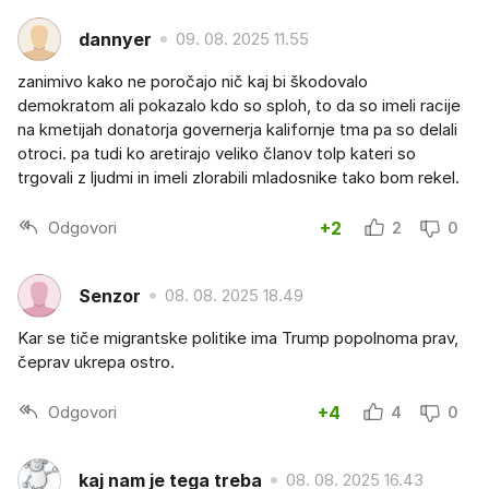
dannyer
09. 08. 2025 11.55
zanimivo kako ne poročajo nič kaj bi škodovalo
demokratom ali pokazalo kdo so sploh, to da so imeli racije
na kmetijah donatorja governerja kalifornje tma pa so delali
otroci. pa tudi ko aretirajo veliko članov tolp kateri so
trgovali z ljudmi in imeli zlorabili mladosnike tako bom rekel.
Odgovori
+2
2
0
Senzor
08. 08. 2025 18.49
Kar se tiče migrantske politike ima Trump popolnoma prav,
čeprav ukrepa ostro.
Odgovori
+4
4
0
kaj nam je tega treba
08. 08. 2025 16.43