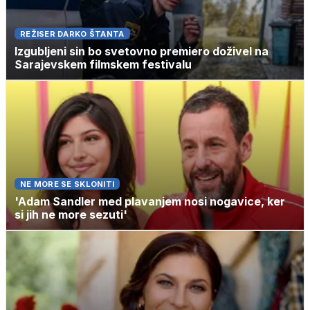
REŽISER DARKO ŠTANTA
Izgubljeni sin bo svetovno premiero doživel na
Sarajevskem filmskem festivalu
NE MORE SE SKLONITI
'Adam Sandler med plavanjem nosi nogavice, ker
si jih ne more sezuti'