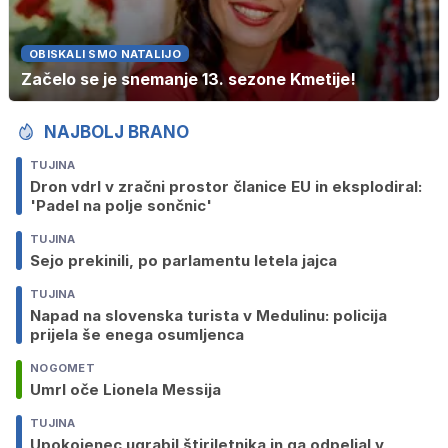
OBISKALI SMO NATALIJO
Začelo se je snemanje 13. sezone Kmetije!
NAJBOLJ BRANO
TUJINA
Dron vdrl v zračni prostor članice EU in eksplodiral:
'Padel na polje sončnic'
TUJINA
Sejo prekinili, po parlamentu letela jajca
TUJINA
Napad na slovenska turista v Medulinu: policija
prijela še enega osumljenca
NOGOMET
Umrl oče Lionela Messija
TUJINA
Upokojenec ugrabil štiriletnika in ga odpeljal v