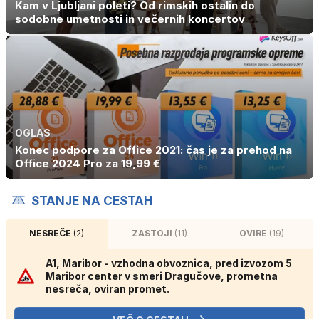
Kam v Ljubljani poleti? Od rimskih ostalin do
sodobne umetnosti in večernih koncertov
OGLAS
Konec podpore za Office 2021: čas je za prehod na
Office 2024 Pro za 19,99 €
STANJE NA CESTAH
NESREČE
(2)
ZASTOJI
(11)
OVIRE
(19)
A1, Maribor - vzhodna obvoznica, pred izvozom 5
Maribor center v smeri Dragučove, prometna
nesreča, oviran promet.