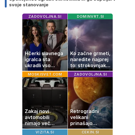
svoje stanovanje
ZADOVOLJNA.SI
DOMINVRT.SI
Hčerki slavnega
Ko začne grmeti,
igralca sta
naredite najprej
ukradli vso
to: strokovnjaki
pozornost
opozarjajo na
MOSKISVET.COM
ZADOVOLJNA.SI
pogosto napako
Zakaj novi
Retrogradni
avtomobili
velikani
nimajo več
prinašajo
rezervne gume?
pomembne
VIZITA.SI
CEKIN.SI