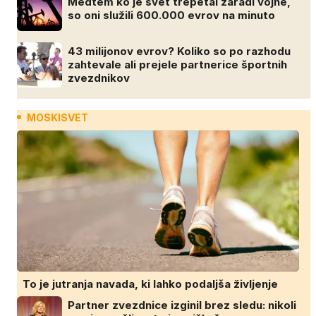
Medtem ko je svet trepetal zaradi vojne,
so oni služili 600.000 evrov na minuto
43 milijonov evrov? Koliko so po razhodu
zahtevale ali prejele partnerice športnih
zvezdnikov
MOSKISVET
To je jutranja navada, ki lahko podaljša življenje
Partner zvezdnice izginil brez sledu: nikoli