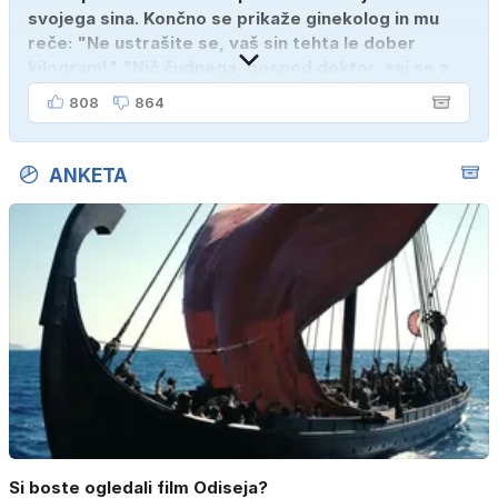
svojega sina. Končno se prikaže ginekolog in mu
reče: "Ne ustrašite se, vaš sin tehta le dober
kilogram!" "Nič čudnega, gospod doktor, saj se z
ženo poznava šele tri mesece."
808
864
ANKETA
Si boste ogledali film Odiseja?