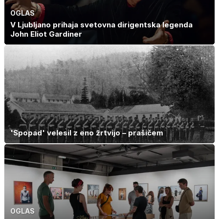
OGLAS
V Ljubljano prihaja svetovna dirigentska legenda
John Eliot Gardiner
'Spopad' velesil z eno žrtvijo – prašičem
OGLAS