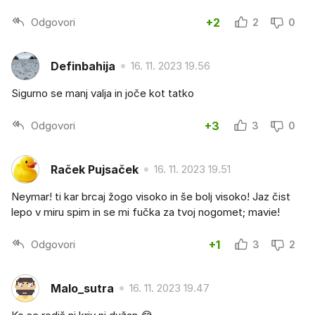
Odgovori
+2
2
0
Definbahija
16. 11. 2023 19.56
Sigurno se manj valja in joče kot tatko
Odgovori
+3
3
0
Raček Pujsaček
16. 11. 2023 19.51
Neymar! ti kar brcaj žogo visoko in še bolj visoko! Jaz čist
lepo v miru spim in se mi fučka za tvoj nogomet; mavie!
Odgovori
+1
3
2
Malo_sutra
16. 11. 2023 19.47