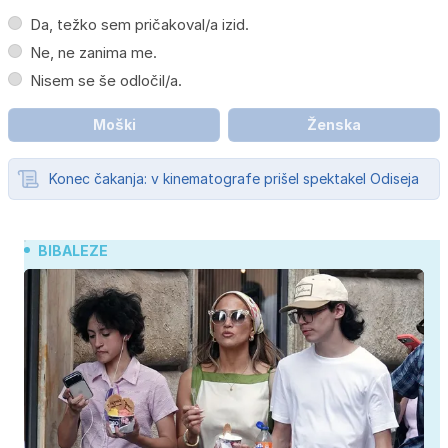
Da, težko sem pričakoval/a izid.
Ne, ne zanima me.
Nisem se še odločil/a.
Moški
Ženska
Konec čakanja: v kinematografe prišel spektakel Odiseja
BIBALEZE