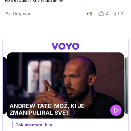
Ko se rodiš ni kriv ni dužan 😂
Odgovori
+3
4
1