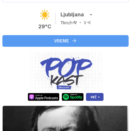
Ljubljana
11km/h
V
29°C
VREME