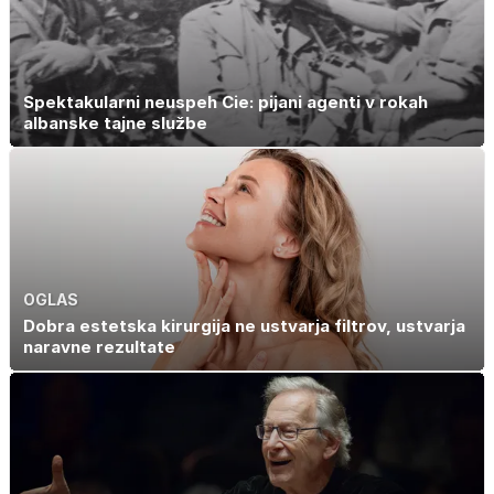
Spektakularni neuspeh Cie: pijani agenti v rokah
albanske tajne službe
OGLAS
Dobra estetska kirurgija ne ustvarja filtrov, ustvarja
naravne rezultate