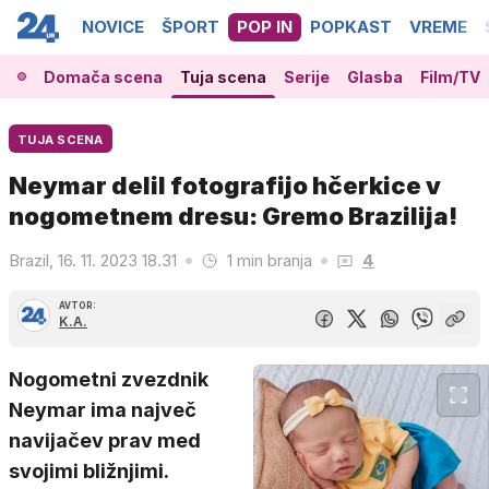
NOVICE
ŠPORT
POP IN
POPKAST
VREME
Domača scena
Tuja scena
Serije
Glasba
Film/TV
TUJA SCENA
Neymar delil fotografijo hčerkice v
nogometnem dresu: Gremo Brazilija!
Brazil, 16. 11. 2023 18.31
1 min branja
4
AVTOR:
K.A.
Nogometni zvezdnik
Neymar ima največ
navijačev prav med
svojimi bližnjimi.