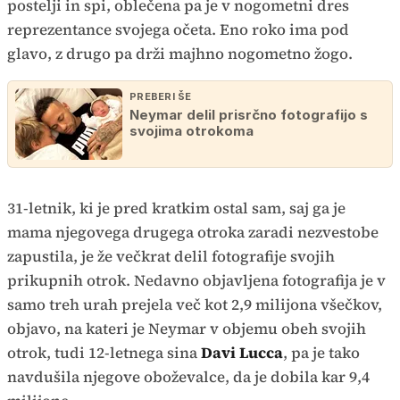
postelji in spi, oblečena pa je v nogometni dres
reprezentance svojega očeta. Eno roko ima pod
glavo, z drugo pa drži majhno nogometno žogo.
PREBERI ŠE
Neymar delil prisrčno fotografijo s
svojima otrokoma
31-letnik, ki je pred kratkim ostal sam, saj ga je
mama njegovega drugega otroka zaradi nezvestobe
zapustila, je že večkrat delil fotografije svojih
prikupnih otrok. Nedavno objavljena fotografija je v
samo treh urah prejela več kot 2,9 milijona všečkov,
objavo, na kateri je Neymar v objemu obeh svojih
otrok, tudi 12-letnega sina
Davi Lucca
, pa je tako
navdušila njegove oboževalce, da je dobila kar 9,4