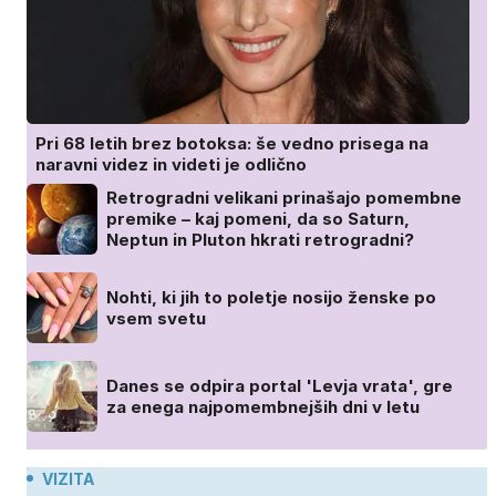
Pri 68 letih brez botoksa: še vedno prisega na
naravni videz in videti je odlično
Retrogradni velikani prinašajo pomembne
premike – kaj pomeni, da so Saturn,
Neptun in Pluton hkrati retrogradni?
Nohti, ki jih to poletje nosijo ženske po
vsem svetu
Danes se odpira portal 'Levja vrata', gre
za enega najpomembnejših dni v letu
VIZITA