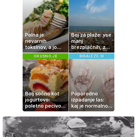
premike – kaj
pomeni, da so
Saturn, Neptun
in Pluton hkrati
retrogradni?
Polna je
Boj za plaže: vse
nevarnih
manj
toksinov, a jo
brezplačnih, za
imamo vsi radi:
ležalnik in
OKUSNO.JE
BIBALEZE.SI
to je najbolj
senčnik tudi več
nezdrava riba, ki
kot 40 evrov
jo mnogi redno
uživajo
Bolj sočno kot
Poporodno
jogurtovo:
izpadanje las:
poletno pecivo,
kaj je normalno
ki vedno uspe
in kako si
pomagati