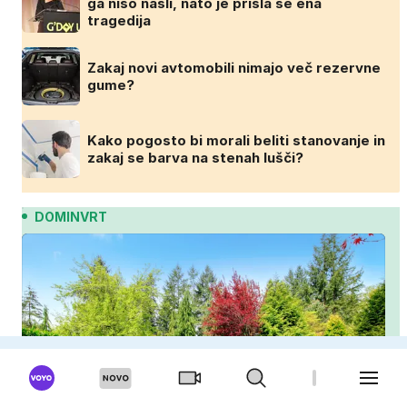
ga niso našli, nato je prišla še ena
tragedija
Zakaj novi avtomobili nimajo več rezervne
gume?
Kako pogosto bi morali beliti stanovanje in
zakaj se barva na stenah lušči?
DOMINVRT