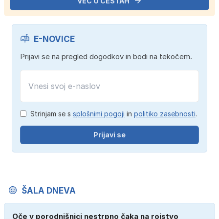
VEČ O CESTAH
E-NOVICE
Prijavi se na pregled dogodkov in bodi na tekočem.
Strinjam se s
splošnimi pogoji
in
politiko zasebnosti
.
Prijavi se
ŠALA DNEVA
Oče v porodnišnici nestrpno čaka na rojstvo