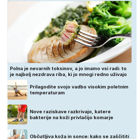
Polna je nevarnih toksinov, a jo imamo vsi radi: to
je najbolj nezdrava riba, ki jo mnogi redno uživajo
Prilagodite svojo vadbo visokim poletnim
temperaturam
Nove raziskave razkrivajo, katere
bakterije na koži privlačijo komarje
Občutljiva koža in sonce: kako se zaščititi