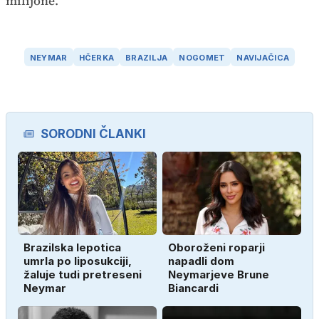
milijone.
NEYMAR
HČERKA
BRAZILJA
NOGOMET
NAVIJAČICA
SORODNI ČLANKI
Brazilska lepotica
Oboroženi roparji
umrla po liposukciji,
napadli dom
žaluje tudi pretreseni
Neymarjeve Brune
Neymar
Biancardi