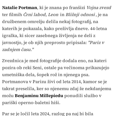
Natalie Portman
, ki je znana po franšizi
Vojna zvezd
ter filmih
Črni labod, Leon
in
Bližnji odnosi
, je na
družbenem omrežju delila nekaj fotografij, na
katerih je pokazala, kako preživlja dneve. 44-letna
igralka, ki sicer zasebnega življenja ne deli z
javnostjo, je ob njih preprosto pripisala:
"Pariz v
zadnjem času."
Zvezdnica je med fotografije dodala eno, na kateri
pozira ob reki Seni, ostale pa večinoma prikazujejo
umetniška dela, šopek rož in njenega psa.
Portmanova v Parizu živi od leta 2014, kamor se je
takrat preselila, ker so njenemu zdaj že nekdanjemu
možu
Benjaminu Millepiedu
ponudili službo v
pariški operno-baletni hiši.
Par se je ločil leta 2024, razlog pa naj bi bila