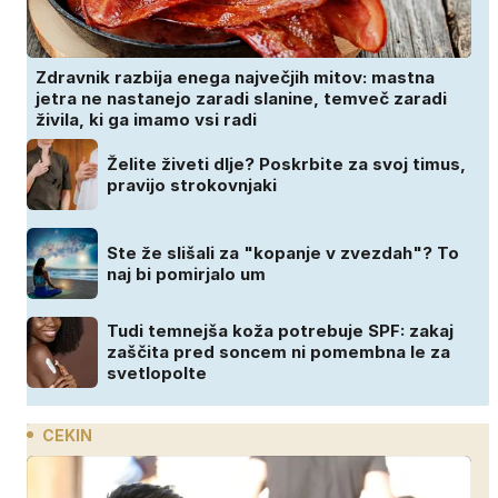
Zdravnik razbija enega največjih mitov: mastna
jetra ne nastanejo zaradi slanine, temveč zaradi
živila, ki ga imamo vsi radi
Želite živeti dlje? Poskrbite za svoj timus,
pravijo strokovnjaki
Ste že slišali za "kopanje v zvezdah"? To
naj bi pomirjalo um
Tudi temnejša koža potrebuje SPF: zakaj
zaščita pred soncem ni pomembna le za
svetlopolte
CEKIN