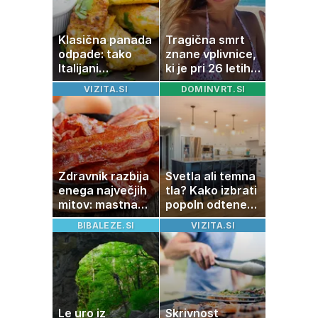
Klasična panada
Tragična smrt
odpade: tako
znane vplivnice,
Italijani
ki je pri 26 letih
pripravijo
izgubila boj z
VIZITA.SI
DOMINVRT.SI
slastne ocvrte
boleznijo
bučke
Zdravnik razbija
Svetla ali temna
enega največjih
tla? Kako izbrati
mitov: mastna
popoln odtenek
jetra ne
za vaš dom
BIBALEZE.SI
VIZITA.SI
nastanejo zaradi
slanine, temveč
zaradi živila, ki
ga imamo vsi
radi
Le uro iz
Skrivnost