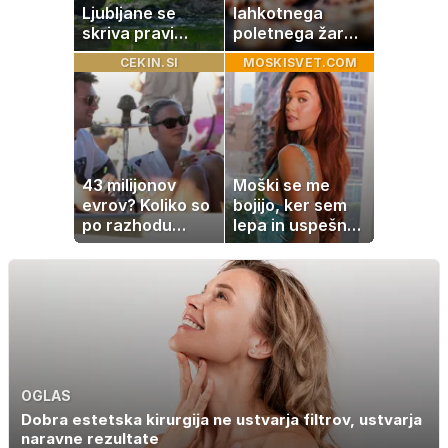
Ljubljane se
lahkotnega
skriva pravi
poletnega žara,
naravni čudež:
po katerem ne
CEKIN.SI
MOSKISVET.COM
izlet, ki bo
boste
navdušil otroke
potrebovali
popoldanskega
spanca
43 milijonov
Moški se me
evrov? Koliko so
bojijo, ker sem
po razhodu
lepa in uspešna:
zahtevale ali
Misica razkrila,
prejele
zakaj je še
partnerice
vedno samska
športnih
zvezdnikov
OGLAS
Dobra estetska kirurgija ne ustvarja filtrov, ustvarja
naravne rezultate