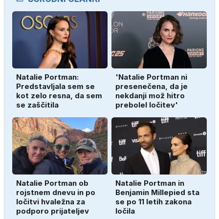
Natalie Portman:
'Natalie Portman ni
Predstavljala sem se
presenečena, da je
kot zelo resna, da sem
nekdanji mož hitro
se zaščitila
prebolel ločitev'
Natalie Portman ob
Natalie Portman in
rojstnem dnevu in po
Benjamin Millepied sta
ločitvi hvaležna za
se po 11 letih zakona
podporo prijateljev
ločila