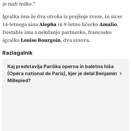
je tudi težko."
Igralka ima že dva otroka iz prejšnje zveze, in sicer
14-letnega sina
Alepha
in 9-letno hčerko
Amalio
.
Destable ima z nekdanjo partnerko, francosko
igralko
Louise Bourgoin
, dva sinova.
Razlagalnik
Kaj predstavlja Pariška operna in baletna hiša
(Opéra national de Paris), kjer je delal Benjamin
Millepied?