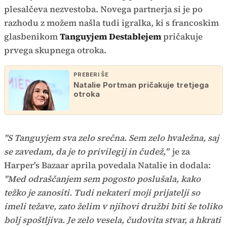
plesalčeva nezvestoba. Novega partnerja si je po
razhodu z možem našla tudi igralka, ki s francoskim
glasbenikom
Tanguyjem Destablejem
pričakuje
prvega skupnega otroka.
PREBERI ŠE
Natalie Portman pričakuje tretjega
otroka
"S Tanguyjem sva zelo srečna. Sem zelo hvaležna, saj
se zavedam, da je to privilegij in čudež,"
je za
Harper's Bazaar aprila povedala Natalie in dodala:
"Med odraščanjem sem pogosto poslušala, kako
težko je zanositi. Tudi nekateri moji prijatelji so
imeli težave, zato želim v njihovi družbi biti še toliko
bolj spoštljiva. Je zelo vesela, čudovita stvar, a hkrati