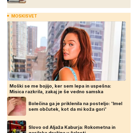
MOSKISVET
Moški se me bojijo, ker sem lepa in uspešna:
Misica razkrila, zakaj je še vedno samska
Bolečina ga je priklenila na posteljo: 'Imel
sem občutek, kot da mi koža gori'
Slovo od Aljaža Kaburja: Rokometna in
gasilska družina v žalosti