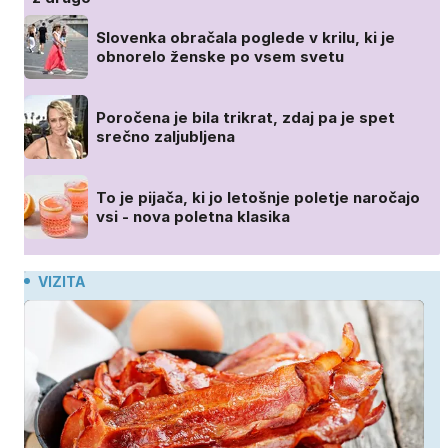
Slovenka obračala poglede v krilu, ki je
obnorelo ženske po vsem svetu
Poročena je bila trikrat, zdaj pa je spet
srečno zaljubljena
To je pijača, ki jo letošnje poletje naročajo
vsi - nova poletna klasika
VIZITA