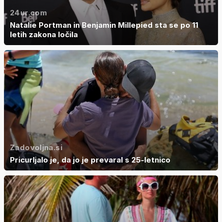
24ur.com
Natalie Portman in Benjamin Millepied sta se po 11
letih zakona ločila
Zadovoljna.si
Pricurljalo je, da jo je prevaral s 25-letnico