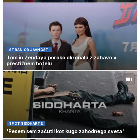
STRAN OD JAVNOSTI
Tom in Zendaya poroko okronala z zabavo v
prestižnem hotelu
SPOT SIDDHARTE
'Pesem sem začutil kot kugo zahodnega sveta'