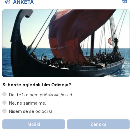
ANKETA
Si boste ogledali film Odiseja?
Da, težko sem pričakoval/a izid.
Ne, ne zanima me.
Nisem se še odločil/a.
Moški
Ženska