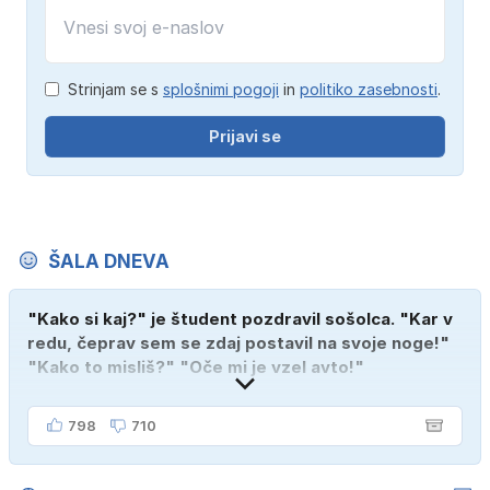
Strinjam se s
splošnimi pogoji
in
politiko zasebnosti
.
Prijavi se
ŠALA DNEVA
"Kako si kaj?" je študent pozdravil sošolca. "Kar v
redu, čeprav sem se zdaj postavil na svoje noge!"
"Kako to misliš?" "Oče mi je vzel avto!"
798
710