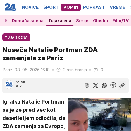
NOVICE
ŠPORT
POP IN
POPKAST
VREME
Domača scena
Tuja scena
Serije
Glasba
Film/TV
TUJA SCENA
Noseča Natalie Portman ZDA
zamenjala za Pariz
Pariz, 08. 05. 2026 16.18
2 min branja
0
AVTOR:
K.Z.
Igralka Natalie Portman
se je že pred več kot
desetletjem odločila, da
ZDA zamenja za Evropo,