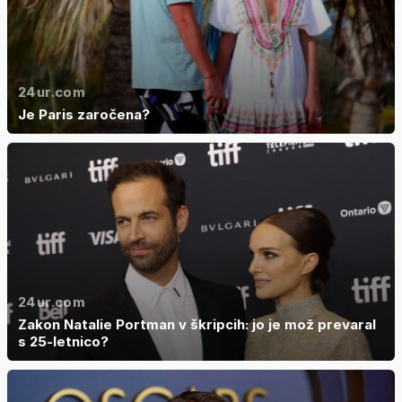
24ur.com
Je Paris zaročena?
24ur.com
Zakon Natalie Portman v škripcih: jo je mož prevaral
s 25-letnico?