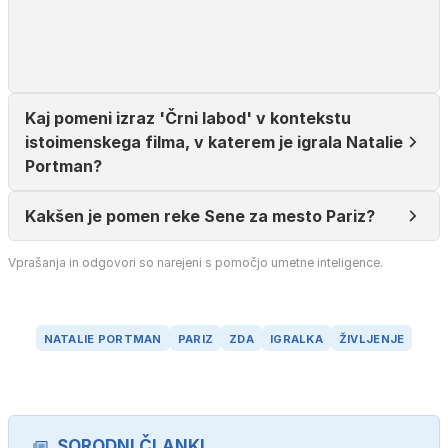
Kaj pomeni izraz 'Črni labod' v kontekstu
istoimenskega filma, v katerem je igrala Natalie
Portman?
Kakšen je pomen reke Sene za mesto Pariz?
Vprašanja in odgovori so narejeni s pomočjo umetne inteligence.
NATALIE PORTMAN
PARIZ
ZDA
IGRALKA
ŽIVLJENJE
SORODNI ČLANKI