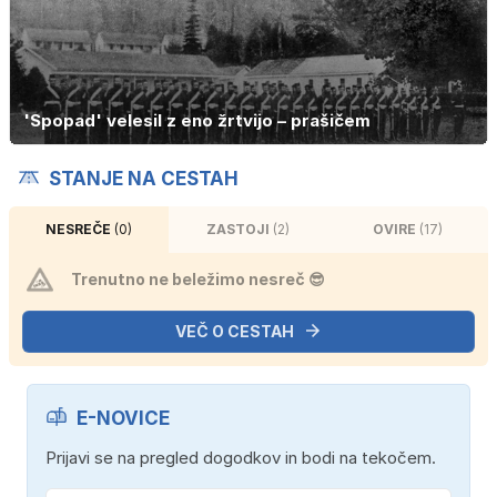
'Spopad' velesil z eno žrtvijo – prašičem
STANJE NA CESTAH
NESREČE
(0)
ZASTOJI
(2)
OVIRE
(17)
Trenutno ne beležimo nesreč 😎
VEČ O CESTAH
E-NOVICE
Prijavi se na pregled dogodkov in bodi na tekočem.