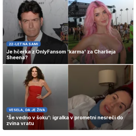
22-LETNA SAMI
Je hčerka z OnlyFansom 'karma' za Charlieja
Sheena?
VESELA, DA JE ŽIVA
'Še vedno v šoku': igralka v prometni nesreči do
zvina vratu