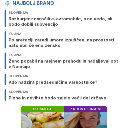
NAJBOLJ BRANO
SLOVENIJA
Razburjeni: naročili e-avtomobile, a ne vedo, ali
bodo dobili subvencijo
TUJINA
Po aretaciji zaradi umora izpuščen, na prostosti
nato ubil še eno žensko
TUJINA
Ženo pozabil na mejnem prehodu in nadaljeval pot
v Nemčijo
SLOVENIJA
Kdo nadzira predsedničine varnostnike?
SLOVENIJA
Plohe in nevihte bodo zajele večji del države
OKUSNO.JE
ZADOVOLJNA.SI