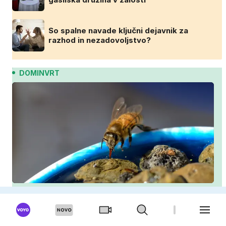
So spalne navade ključni dejavnik za
razhod in nezadovoljstvo?
DOMINVRT
Kako pomagati čebelam in drugim opraševalcem
med vročinskim valom?
Zakaj vaš paradižnik propada? Ena napaka