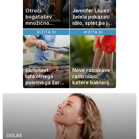
Otroci
Jennifer Lopez
bogatašev
želela pokazati
množično
idilo, splet pa je
prodajajo
razburila ena
VIZITA.SI
VIZITA.SI
družinske
stvar
zbirke: raje imajo
denar kot
umetnine
Skrivnost
Nove raziskave
lahkotnega
razkrivajo,
poletnega žara,
katere bakterije
po katerem ne
na koži privlačijo
boste
komarje
potrebovali
popoldanskega
spanca
OGLAS