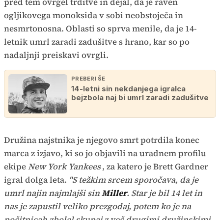
pred tem ovrgel trditve in dejal, da je raven
ogljikovega monoksida v sobi neobstoječa in
nesmrtonosna. Oblasti so sprva menile, da je 14-
letnik umrl zaradi zadušitve s hrano, kar so po
nadaljnji preiskavi ovrgli.
PREBERI ŠE
14-letni sin nekdanjega igralca
bejzbola naj bi umrl zaradi zadušitve
Družina najstnika je njegovo smrt potrdila konec
marca z izjavo, ki so jo objavili na uradnem profilu
ekipe
New York Yankees
, za katero je Brett Gardner
igral dolga leta.
"S težkim srcem sporočava, da je
umrl najin najmlajši sin
Miller
. Star je bil 14 let in
nas je zapustil veliko prezgodaj, potem ko je na
počitnicah zbolel skupaj z več drugimi družinskimi