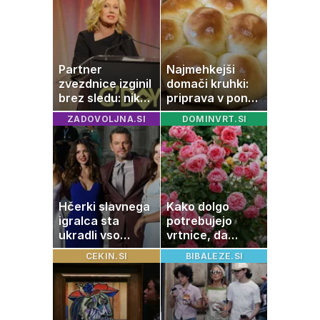
Partner
Najmehkejši
zvezdnice izginil
domači kruhki:
brez sledu: nikoli
priprava v ponvi
ga niso našli,
je trik za popoln
ZADOVOLJNA.SI
DOMINVRT.SI
nato je prišla še
rezultat
ena tragedija
Hčerki slavnega
Kako dolgo
igralca sta
potrebujejo
ukradli vso
vrtnice, da
pozornost
zrastejo? Vse o
CEKIN.SI
BIBALEZE.SI
rasti, cvetenju in
negi vrtnic