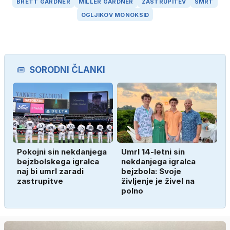
BRETT GARDNER
MILLER GARDNER
ZASTRUPITEV
SMRT
OGLJIKOV MONOKSID
SORODNI ČLANKI
Pokojni sin nekdanjega
Umrl 14-letni sin
bejzbolskega igralca
nekdanjega igralca
naj bi umrl zaradi
bejzbola: Svoje
zastrupitve
življenje je živel na
polno