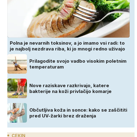
Polna je nevarnih toksinov, a jo imamo vsi radi: to
je najbolj nezdrava riba, ki jo mnogi redno uživajo
Prilagodite svojo vadbo visokim poletnim
temperaturam
Nove raziskave razkrivajo, katere
bakterije na koži privlačijo komarje
Občutljiva koža in sonce: kako se zaščititi
pred UV-žarki brez draženja
CEKIN