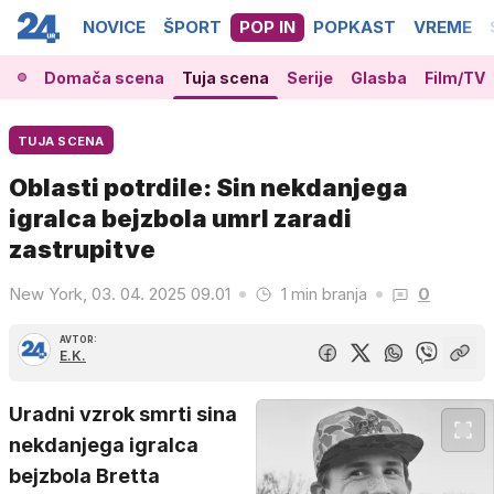
NOVICE
ŠPORT
POP IN
POPKAST
VREME
Domača scena
Tuja scena
Serije
Glasba
Film/TV
TUJA SCENA
Oblasti potrdile: Sin nekdanjega
igralca bejzbola umrl zaradi
zastrupitve
New York, 03. 04. 2025 09.01
1 min branja
0
AVTOR:
E.K.
Uradni vzrok smrti sina
nekdanjega igralca
bejzbola Bretta