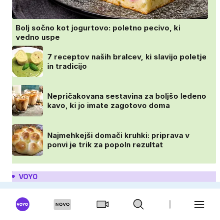
Bolj sočno kot jogurtovo: poletno pecivo, ki
vedno uspe
7 receptov naših bralcev, ki slavijo poletje
in tradicijo
Nepričakovana sestavina za boljšo ledeno
kavo, ki jo imate zagotovo doma
Najmehkejši domači kruhki: priprava v
ponvi je trik za popoln rezultat
VOYO