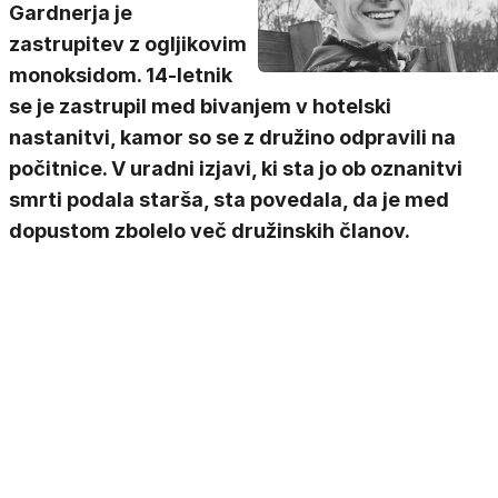
Gardnerja je
zastrupitev z ogljikovim
monoksidom. 14-letnik
se je zastrupil med bivanjem v hotelski
nastanitvi, kamor so se z družino odpravili na
počitnice. V uradni izjavi, ki sta jo ob oznanitvi
smrti podala starša, sta povedala, da je med
dopustom zbolelo več družinskih članov.