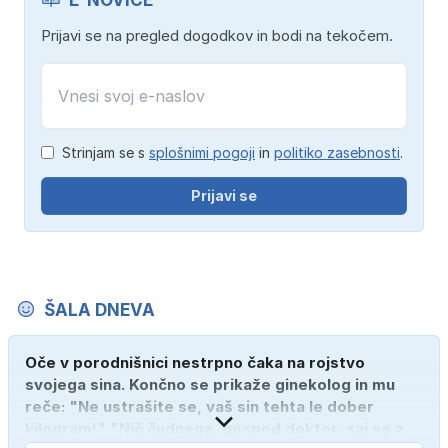
Prijavi se na pregled dogodkov in bodi na tekočem.
Strinjam se s
splošnimi pogoji
in
politiko zasebnosti
.
Prijavi se
ŠALA DNEVA
Oče v porodnišnici nestrpno čaka na rojstvo
svojega sina. Končno se prikaže ginekolog in mu
reče: "Ne ustrašite se, vaš sin tehta le dober
kilogram!" "Nič čudnega, gospod doktor, saj se z