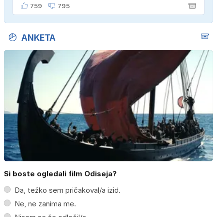
ženo poznava šele tri mesece."
759
795
ANKETA
Si boste ogledali film Odiseja?
Da, težko sem pričakoval/a izid.
Ne, ne zanima me.