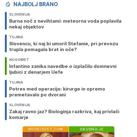
NAJBOLJ BRANO
SLOVENIJA
Burna noč z nevihtami: meteorna voda poplavila
nekaj objektov
TUJINA
Slovencu, ki naj bi umoril Stefanie, pri prevozu
trupla pomagala brat in oče?
NOGOMET
Infantino zanika navedbe o izplačilu domnevni
ljubici z denarjem Uefe
TUJINA
Potres med operacijo: kirurge in opremo
premetavalo po dvorani
SLOVENIJA
Zakaj ravno jaz? Biologinja razkriva, kaj privlači
komarje
MOSKISVET.COM
OKUSNO.JE