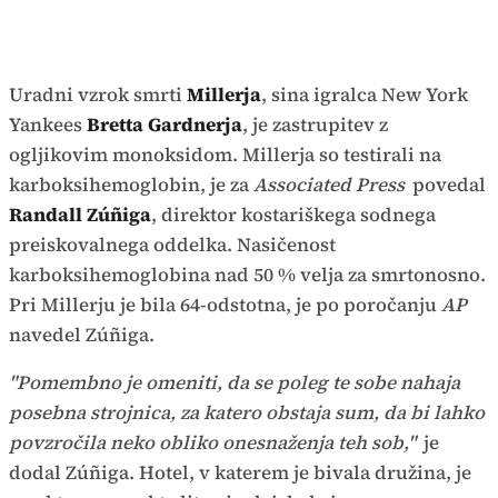
Uradni vzrok smrti
Millerja
, sina igralca New York
Yankees
Bretta Gardnerja
, je zastrupitev z
ogljikovim monoksidom. Millerja so testirali na
karboksihemoglobin, je za
Associated Press
povedal
Randall Zúñiga
, direktor kostariškega sodnega
preiskovalnega oddelka. Nasičenost
karboksihemoglobina nad 50 % velja za smrtonosno.
Pri Millerju je bila 64-odstotna, je po poročanju
AP
navedel Zúñiga.
"Pomembno je omeniti, da se poleg te sobe nahaja
posebna strojnica, za katero obstaja sum, da bi lahko
povzročila neko obliko onesnaženja teh sob,"
je
dodal Zúñiga. Hotel, v katerem je bivala družina, je