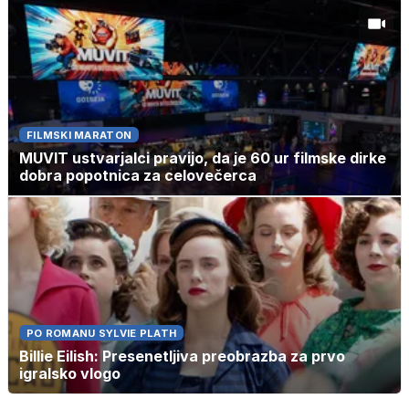
FILMSKI MARATON
MUVIT ustvarjalci pravijo, da je 60 ur filmske dirke
dobra popotnica za celovečerca
PO ROMANU SYLVIE PLATH
Billie Eilish: Presenetljiva preobrazba za prvo
igralsko vlogo