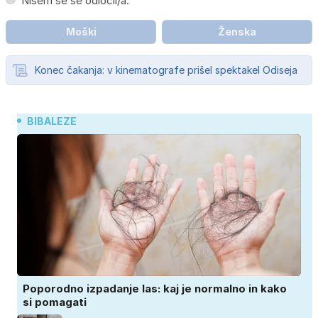
Nisem se še odločil/a.
Moški
Ženska
Konec čakanja: v kinematografe prišel spektakel Odiseja
BIBALEZE
Poporodno izpadanje las: kaj je normalno in kako
si pomagati