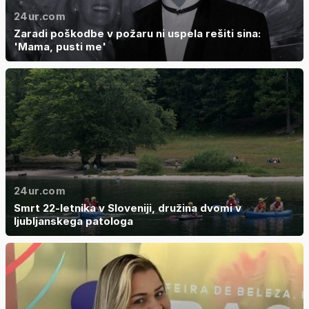
24ur.com
Zaradi poškodbe v požaru ni uspela rešiti sina:
'Mama, pusti me'
24ur.com
Smrt 22-letnika v Sloveniji, družina dvomi v
ljubljanskega patologa