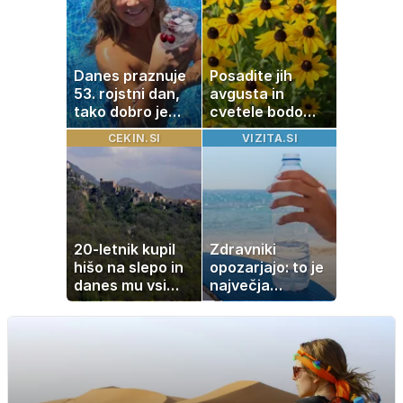
Danes praznuje
Posadite jih
53. rojstni dan,
avgusta in
tako dobro je
cvetele bodo
videti znana
vse do zime
CEKIN.SI
VIZITA.SI
Slovenka
20-letnik kupil
Zdravniki
hišo na slepo in
opozarjajo: to je
danes mu vsi
največja
zavidajo
napaka, ki jo
ljudje delajo med
vročino