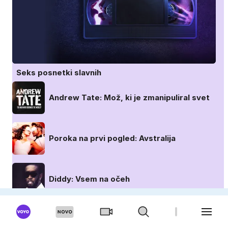
Seks posnetki slavnih
Andrew Tate: Mož, ki je zmanipuliral svet
Poroka na prvi pogled: Avstralija
Diddy: Vsem na očeh