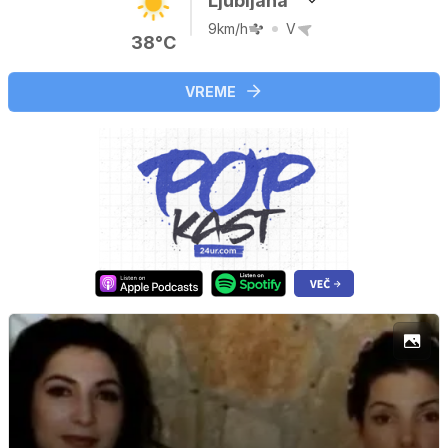
Ljubljana
9km/h
V
38°C
VREME