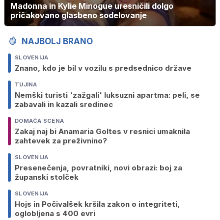
Madonna in Kylie Minogue uresničili dolgo
pričakovano glasbeno sodelovanje
NAJBOLJ BRANO
SLOVENIJA
Znano, kdo je bil v vozilu s predsednico države
TUJINA
Nemški turisti 'zažgali' luksuzni apartma: peli, se
zabavali in kazali sredinec
DOMAČA SCENA
Zakaj naj bi Anamaria Goltes v resnici umaknila
zahtevek za preživnino?
SLOVENIJA
Presenečenja, povratniki, novi obrazi: boj za
županski stolček
SLOVENIJA
Hojs in Počivalšek kršila zakon o integriteti,
oglobljena s 400 evri