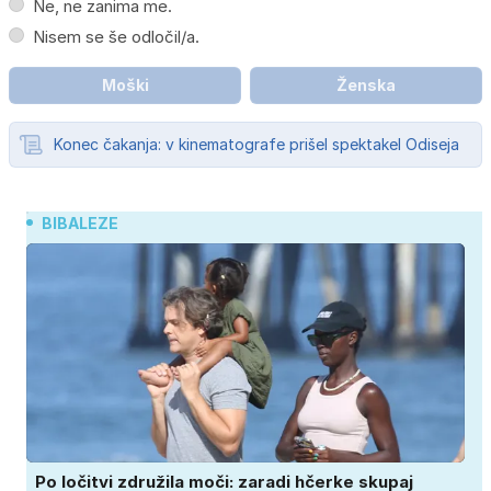
Ne, ne zanima me.
Nisem se še odločil/a.
Moški
Ženska
Konec čakanja: v kinematografe prišel spektakel Odiseja
BIBALEZE
Po ločitvi združila moči: zaradi hčerke skupaj