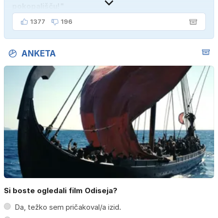
pokopališču!"
1377
196
ANKETA
Si boste ogledali film Odiseja?
Da, težko sem pričakoval/a izid.