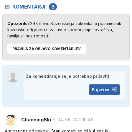
KOMENTARJI
3
Opozorilo:
297. členu Kazenskega zakonika je posameznik
kazensko odgovoren za javno spodbujanje sovraštva,
nasilja ali nestrpnosti.
PRAVILA ZA OBJAVO KOMENTARJEV
Prijavi se
ChanningSlo
04. 06. 2021 19.45
Antipaticna od nekdaj. Stari komadi so bli kul, res kul...