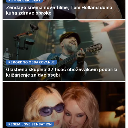
POMAGA MU BRAT
Zendaya snema nove filme, Tom Holland doma
kuha zdrave obroke
REKORDNO OBDAROVANJE
Glasbena skupina 37 tisoč oboževalcem podarila
križarjenje za dve osebi
PESEM LOVE SENSATION