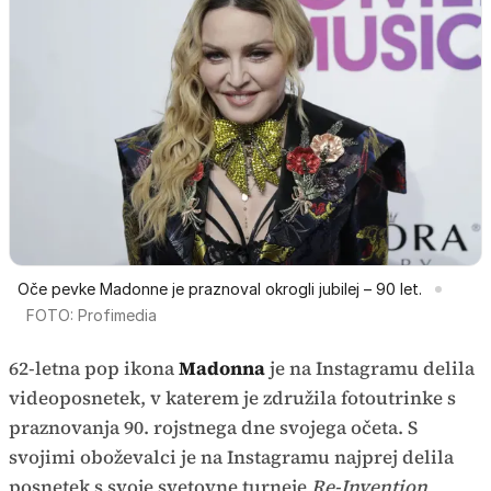
Oče pevke Madonne je praznoval okrogli jubilej – 90 let.
FOTO: Profimedia
62-letna pop ikona
Madonna
je na Instagramu delila
videoposnetek, v katerem je združila fotoutrinke s
praznovanja 90. rojstnega dne svojega očeta. S
svojimi oboževalci je na Instagramu najprej delila
posnetek s svoje svetovne turneje
Re-Invention