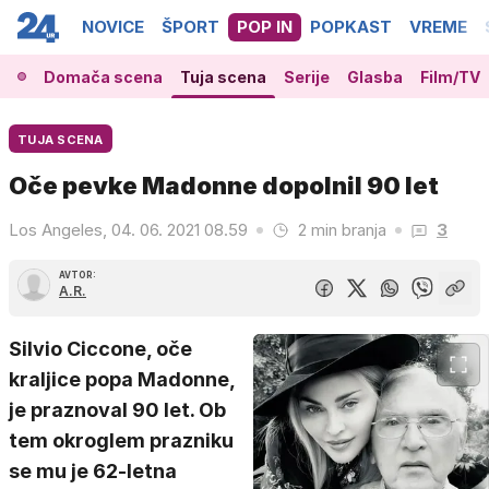
NOVICE
ŠPORT
POP IN
POPKAST
VREME
Domača scena
Tuja scena
Serije
Glasba
Film/TV
TUJA SCENA
Oče pevke Madonne dopolnil 90 let
Los Angeles, 04. 06. 2021 08.59
2 min branja
3
AVTOR:
A.R.
Silvio Ciccone, oče
kraljice popa Madonne,
je praznoval 90 let. Ob
tem okroglem prazniku
se mu je 62-letna