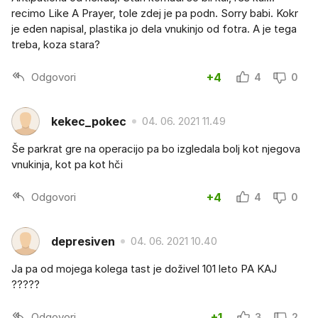
recimo Like A Prayer, tole zdej je pa podn. Sorry babi. Kokr
je eden napisal, plastika jo dela vnukinjo od fotra. A je tega
treba, koza stara?
Odgovori
+4
4
0
kekec_pokec
04. 06. 2021 11.49
Še parkrat gre na operacijo pa bo izgledala bolj kot njegova
vnukinja, kot pa kot hči
Odgovori
+4
4
0
depresiven
04. 06. 2021 10.40
Ja pa od mojega kolega tast je doživel 101 leto PA KAJ
?????
Odgovori
+1
3
2