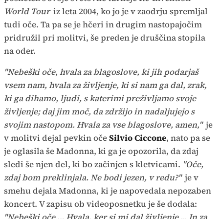
World Tour
iz leta 2004, ko jo je v zaodrju spremljal
tudi oče. Ta pa se je hčeri in drugim nastopajočim
pridružil pri molitvi, še preden je druščina stopila
na oder.
"Nebeški oče, hvala za blagoslove, ki jih podarjaš
vsem nam, hvala za življenje, ki si nam ga dal, zrak,
ki ga dihamo, ljudi, s katerimi preživljamo svoje
življenje; daj jim moč, da zdržijo in nadaljujejo s
svojim nastopom. Hvala za vse blagoslove, amen,"
je
v molitvi dejal pevkin oče
Silvio Ciccone
, nato pa se
je oglasila še Madonna, ki ga je opozorila, da zdaj
sledi še njen del, ki bo začinjen s kletvicami.
"Oče,
zdaj bom preklinjala. Ne bodi jezen, v redu?"
je v
smehu dejala Madonna, ki je napovedala nepozaben
koncert. V zapisu ob videoposnetku je še dodala:
"Nebeški oče … Hvala, ker si mi dal življenje ... In za