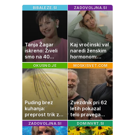
BIBALEZE.SI
ZADOVOLJNA.SI
Tanja Žagar
Kaj vročinski val
iskreno: Živeli
naredi ženskim
smo na 40
hormonom:
kvadratih, a
zakaj se poleti
OKUSNO.JE
MOSKISVET.COM
imela sem vse,
počutimo
kar otrok
drugače?
potrebuje
Puding brez
Zvezdnik pri 62
kuhanja:
letih pokazal
preprost trik za
telo pravega
pripravo v le
gladiatorja
ZADOVOLJNA.SI
DOMINVRT.SI
nekaj minutah