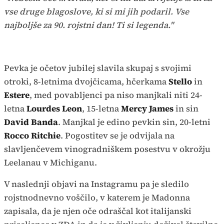
vse druge blagoslove, ki si mi jih podaril. Vse
najboljše za 90. rojstni dan! Ti si legenda."
Pevka je očetov jubilej slavila skupaj s svojimi
otroki, 8-letnima dvojčicama, hčerkama
Stello
in
Estere
, med povabljenci pa niso manjkali niti 24-
letna
Lourdes Leon
, 15-letna
Mercy James
in sin
David Banda
. Manjkal je edino pevkin sin, 20-letni
Rocco Ritchie
. Pogostitev se je odvijala na
slavljenčevem vinogradniškem posestvu v okrožju
Leelanau v Michiganu.
V naslednji objavi na Instagramu pa je sledilo
rojstnodnevno voščilo, v katerem je Madonna
zapisala, da je njen oče odraščal kot italijanski