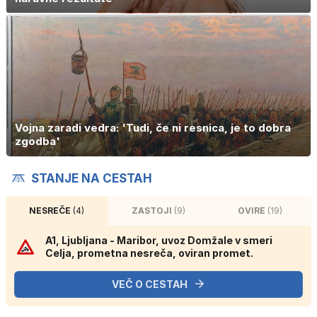
Vojna zaradi vedra: 'Tudi, če ni resnica, je to dobra
zgodba'
STANJE NA CESTAH
NESREČE
(4)
ZASTOJI
(9)
OVIRE
(19)
A1, Ljubljana - Maribor, uvoz Domžale v smeri
Celja, prometna nesreča, oviran promet.
VEČ O CESTAH