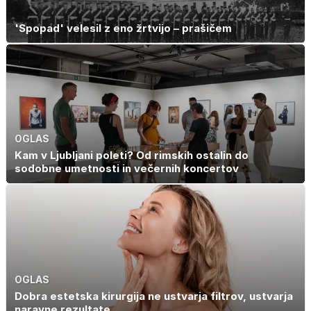
'Spopad' velesil z eno žrtvijo – prašičem
OGLAS
Kam v Ljubljani poleti? Od rimskih ostalin do
sodobne umetnosti in večernih koncertov
OGLAS
Dobra estetska kirurgija ne ustvarja filtrov, ustvarja
naravne rezultate