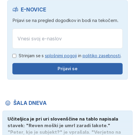
E-NOVICE
Prijavi se na pregled dogodkov in bodi na tekočem.
Strinjam se s
splošnimi pogoji
in
politiko zasebnosti
.
Prijavi se
ŠALA DNEVA
Učiteljica je pri uri slovenščine na tablo napisala
stavek: "Reven moški je umrl zaradi lakote."
"Peter, kje je subjekt?" je vprašala. "Verjetno na