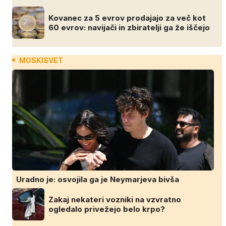
Kovanec za 5 evrov prodajajo za več kot
60 evrov: navijači in zbiratelji ga že iščejo
MOSKISVET
Uradno je: osvojila ga je Neymarjeva bivša
Zakaj nekateri vozniki na vzvratno
ogledalo privežejo belo krpo?