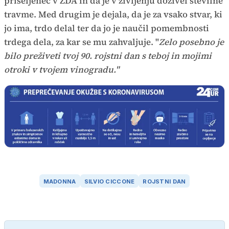
priseljenec v ZDA in da je v življenju doživel številne
travme. Med drugim je dejala, da je za vsako stvar, ki
jo ima, trdo delal ter da jo je naučil pomembnosti
trdega dela, za kar se mu zahvaljuje. "
Zelo posebno je
bilo preživeti tvoj 90. rojstni dan s teboj in mojimi
otroki v tvojem vinogradu."
MADONNA
SILVIO CICCONE
ROJSTNI DAN