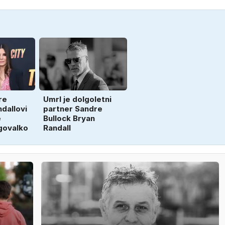
re
Umrl je dolgoletni
ndallovi
partner Sandre
e
Bullock Bryan
govalko
Randall