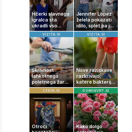
Hčerki slavnega
Jennifer Lopez
igralca sta
želela pokazati
ukradli vso
idilo, splet pa je
pozornost
razburila ena
VIZITA.SI
VIZITA.SI
stvar
Skrivnost
Nove raziskave
lahkotnega
razkrivajo,
poletnega žara,
katere bakterije
po katerem ne
na koži privlačijo
CEKIN.SI
DOMINVRT.SI
boste
komarje
potrebovali
popoldanskega
spanca
Otroci
Kako dolgo