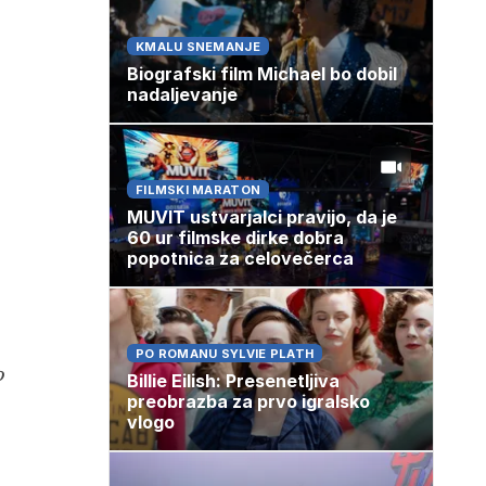
KMALU SNEMANJE
Biografski film Michael bo dobil
nadaljevanje
FILMSKI MARATON
MUVIT ustvarjalci pravijo, da je
60 ur filmske dirke dobra
popotnica za celovečerca
PO ROMANU SYLVIE PLATH
o
Billie Eilish: Presenetljiva
preobrazba za prvo igralsko
vlogo