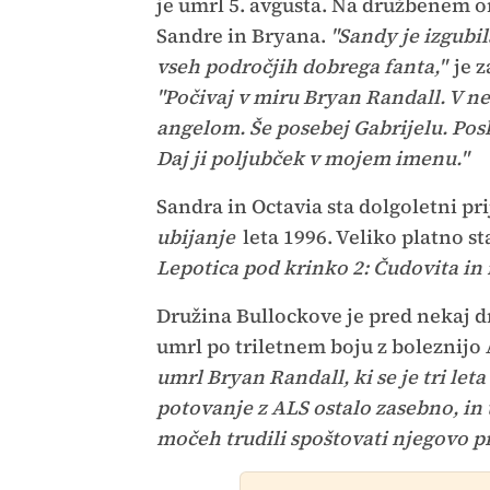
je umrl 5. avgusta. Na družbenem om
Sandre in Bryana.
"Sandy je izgubi
vseh področjih dobrega fanta,"
je z
"Počivaj v miru Bryan Randall. V n
angelom. Še posebej Gabrijelu. Poskrb
Daj ji poljubček v mojem imenu."
Sandra in Octavia sta dolgoletni prij
ubijanje
leta 1996. Veliko platno st
Lepotica pod krinko 2: Čudovita in
Družina Bullockove je pred nekaj dn
umrl po triletnem boju z boleznijo
umrl Bryan Randall, ki se je tri leta
potovanje z ALS ostalo zasebno, in t
močeh trudili spoštovati njegovo p