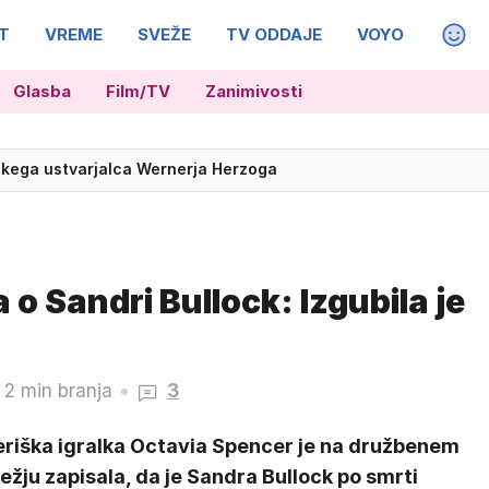
T
VREME
SVEŽE
TV ODDAJE
VOYO
MAGA
Glasba
Film/TV
Zanimivosti
skega ustvarjalca Wernerja Herzoga
o Sandri Bullock: Izgubila je
2 min branja
3
riška igralka Octavia Spencer je na družbenem
žju zapisala, da je Sandra Bullock po smrti