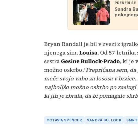
PREBERI ŠE
Sandra Bul
pokojnega
Bryan Randall je bil v zvezi z igralk
njenega sina
Louisa
. Od 57-letnika
sestra
Gesine Bullock-Prado
, ki je
možno oskrbo
."Prepričana sem, da 
meče svojo vabo za lososa v brzice. 
najboljšo možno oskrbo po zaslugi 
ki jih je zbrala, da bi pomagale sk
OCTAVIA SPENCER
SANDRA BULLOCK
SMRT