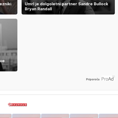
ezniki
Umrl je dolgoletni partner Sandre Bullock
Bryan Randall
gue
Priporoča