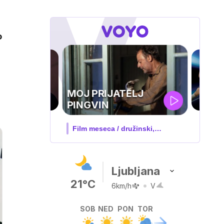
o
UEFA
SUPERPOKAL
V živo na VOYO: sreda ob 20.30
Ljubljana
21°C
6km/h
V
SOB
NED
PON
TOR