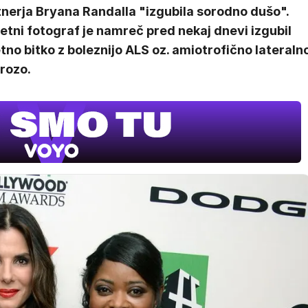
tnerja Bryana Randalla "izgubila sorodno dušo".
etni fotograf je namreč pred nekaj dnevi izgubil
etno bitko z boleznijo ALS oz. amiotrofično lateraln
rozo.