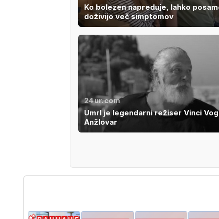
Ko bolezen napreduje, lahko posam
doživijo več simptomov
24ur.com
Umrl je legendarni režiser Vinci Vo
Anžlovar