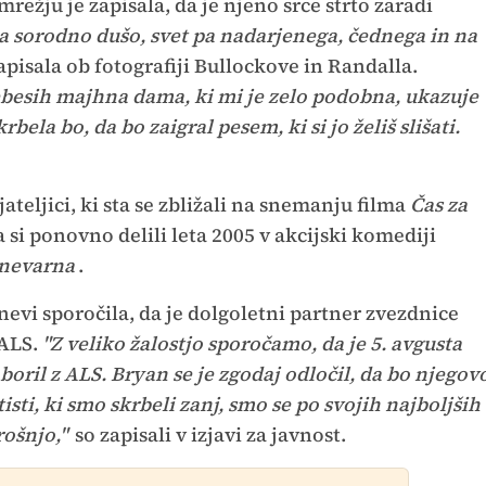
režju je zapisala, da je njeno srce strto zaradi
la sorodno dušo, svet pa nadarjenega, čednega in na
apisala ob fotografiji Bullockove in Randalla.
ebesih majhna dama, ki mi je zelo podobna, ukazuje
ela bo, da bo zaigral pesem, ki si jo želiš slišati.
ateljici, ki sta se zbližali na snemanju filma
Čas za
a si ponovno delili leta 2005 v akcijski komediji
 nevarna
.
evi sporočila, da je dolgoletni partner zvezdnice
 ALS.
"Z veliko žalostjo sporočamo, da je 5. avgusta
 boril z ALS. Bryan se je zgodaj odločil, da bo njegov
isti, ki smo skrbeli zanj, smo se po svojih najboljših
rošnjo,"
so zapisali v izjavi za javnost.