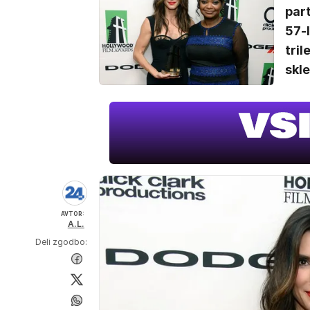
par
57-l
tril
skle
AVTOR:
A.L.
Deli zgodbo: