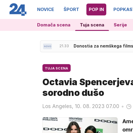
NOVICE
ŠPORT
POP IN
POPKAS
Domača scena
Tuja scena
Serije
21.33
Donostia za nemškega film
TUJA SCENA
Octavia Spencerjeva 
sorodno dušo
Los Angeles, 10. 08. 2023 07.00
Ame
omre