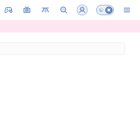
Preklopi barvni na
ZIN