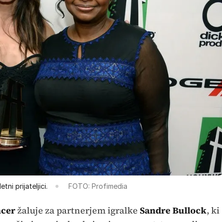
ni prijateljici.
FOTO: Profimedia
ncer
žaluje za partnerjem igralke
Sandre Bullock
, ki