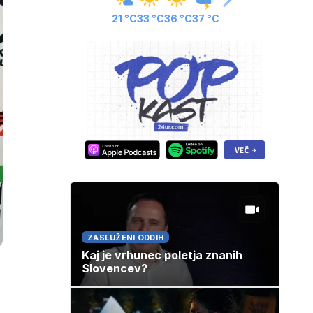
21 °C
33 °C
36 °C
37 °C
ZASLUŽENI ODDIH
Kaj je vrhunec poletja znanih
Slovencev?