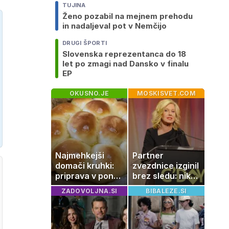
TUJINA
Ženo pozabil na mejnem prehodu
in nadaljeval pot v Nemčijo
DRUGI ŠPORTI
Slovenska reprezentanca do 18
let po zmagi nad Dansko v finalu
EP
OKUSNO.JE
MOSKISVET.COM
Najmehkejši
Partner
domači kruhki:
zvezdnice izginil
priprava v ponvi
brez sledu: nikoli
je trik za popoln
ga niso našli,
ZADOVOLJNA.SI
BIBALEZE.SI
rezultat
nato je prišla še
ena tragedija