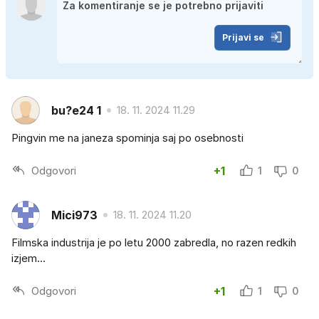
Prijavi se
bu?e24 1
18. 11. 2024 11.29
Pingvin me na janeza spominja saj po osebnosti
Odgovori
+1
1
0
Mici973
18. 11. 2024 11.20
Filmska industrija je po letu 2000 zabredla, no razen redkih
izjem...
Odgovori
+1
1
0