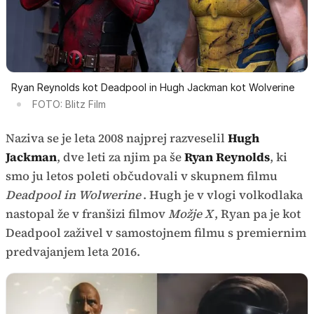
Ryan Reynolds kot Deadpool in Hugh Jackman kot Wolverine
FOTO: Blitz Film
Naziva se je leta 2008 najprej razveselil
Hugh
Jackman
, dve leti za njim pa še
Ryan Reynolds
, ki
smo ju letos poleti občudovali v skupnem filmu
Deadpool in Wolwerine
. Hugh je v vlogi volkodlaka
nastopal že v franšizi filmov
Možje X
, Ryan pa je kot
Deadpool zaživel v samostojnem filmu s premiernim
predvajanjem leta 2016.