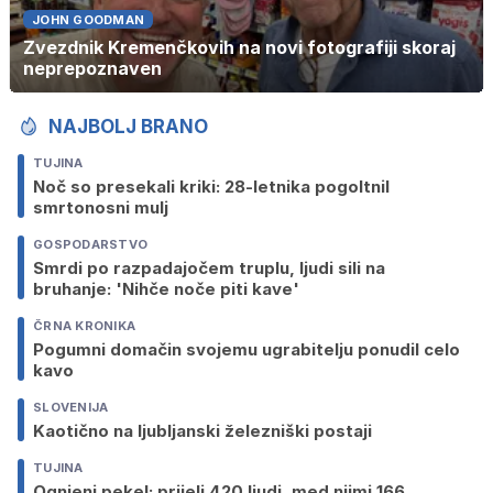
JOHN GOODMAN
Zvezdnik Kremenčkovih na novi fotografiji skoraj
neprepoznaven
NAJBOLJ BRANO
TUJINA
Noč so presekali kriki: 28-letnika pogoltnil
smrtonosni mulj
GOSPODARSTVO
Smrdi po razpadajočem truplu, ljudi sili na
bruhanje: 'Nihče noče piti kave'
ČRNA KRONIKA
Pogumni domačin svojemu ugrabitelju ponudil celo
kavo
SLOVENIJA
Kaotično na ljubljanski železniški postaji
TUJINA
Ognjeni pekel: prijeli 420 ljudi, med njimi 166