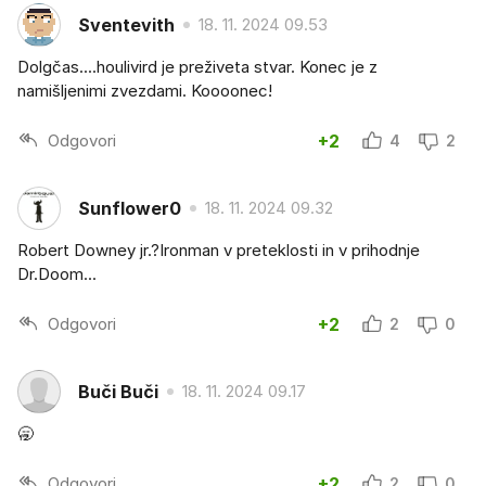
Sventevith
18. 11. 2024 09.53
Dolgčas....houlivird je preživeta stvar. Konec je z
namišljenimi zvezdami. Koooonec!
Odgovori
+2
4
2
Sunflower0
18. 11. 2024 09.32
Robert Downey jr.?Ironman v preteklosti in v prihodnje
Dr.Doom...
Odgovori
+2
2
0
Buči Buči
18. 11. 2024 09.17
🥱
Odgovori
+2
2
0