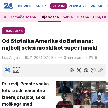
NOVICE
ŠPORT
POP IN
POPKAST
VREME
Domača scena
Tuja scena
Serije
Glasba
Film/TV
TUJA SCENA
Od Stotnika Amerike do Batmana:
najbolj seksi moški kot super junaki
Los Angeles, 18. 11. 2024 07.00
3 min branja
5
AVTOR:
K.A.
Pri reviji People vsako
leto sredi novembra
izberejo najbolj seksi
moškega med