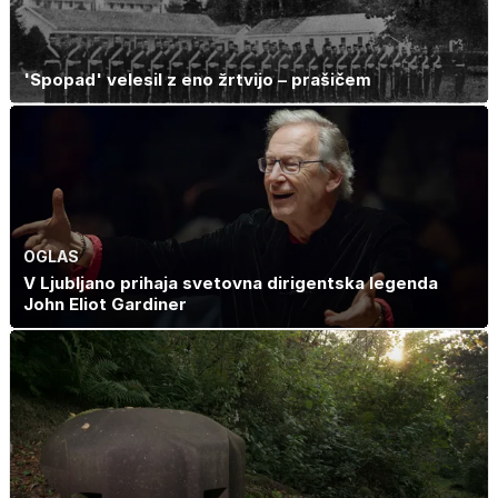
'Spopad' velesil z eno žrtvijo – prašičem
OGLAS
V Ljubljano prihaja svetovna dirigentska legenda
John Eliot Gardiner