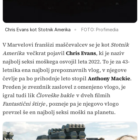
Chris Evans kot Stotnik Amerika
FOTO: Profimedia
V Marvelovi franšizi maščevalcev se je kot
Stotnik
Amerika
večkrat pojavil
Chris Evans
, ki je naziv
najbolj seksi moškega osvojil leta 2022. To je za 43-
letnika ena najbolj prepoznavnih vlog, v njegove
čevlje pa bo prihodnje leto stopil
Anthony Mackie
.
Preden je zvezdnik zaslovel z omenjeno vlogo, je
igral tudi lik
Človeške bakle
v dveh filmih
Fantastični štirje
, pozneje pa je njegovo vlogo
prevzel še en najbolj seksi moški na planetu.