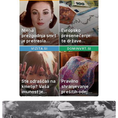
skrivnostno
usoda
vlogo
Njena
Evropsko
prezgodnja smrt
presenečenje:
je pretresla
te države
modni svet: za
rastejo hitreje
VIZITA.SI
DOMINVRT.SI
slavo se je
od Nemčije,
skrivala
nekatere celo
tragedija
večkrat hitreje
Ste odraščali na
Pravilno
kmetiji? Vaša
shranjevanje
imunost je
prešitih odej:
verjetno
Kako ohraniti
močnejša
družinsko
dediščino