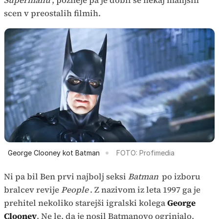
Supermanu
, pozneje pa je dobil še nekaj manjših
scen v preostalih filmih.
George Clooney kot Batman
FOTO: Profimedia
Ni pa bil Ben prvi najbolj seksi
Batman
po izboru
bralcev revije
People
. Z nazivom iz leta 1997 ga je
prehitel nekoliko starejši igralski kolega
George
Clooney
. Ne le, da je nosil Batmanovo ogrinjalo,