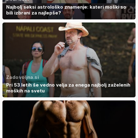
Najbolj seksi astrološko znamenje: kateri moški so
bili izbrani za najlepše?
Zadovoljna.si
Pri 53 letih še vedno velja za enega najbolj zaželenih
moških na svetu