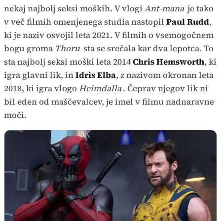
nekaj najbolj seksi moških. V vlogi
Ant-mana
je tako
v več filmih omenjenega studia nastopil
Paul Rudd
,
ki je naziv osvojil leta 2021. V filmih o vsemogočnem
bogu groma
Thoru
sta se srečala kar dva lepotca. To
sta najbolj seksi moški leta 2014
Chris Hemsworth
, ki
igra glavni lik, in
Idris Elba
, z nazivom okronan leta
2018, ki igra vlogo
Heimdalla
. Čeprav njegov lik ni
bil eden od maščevalcev, je imel v filmu nadnaravne
moči.