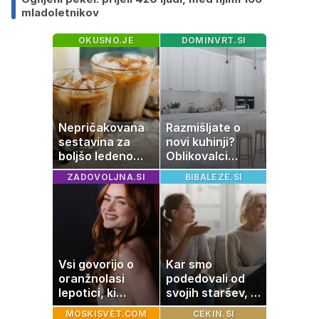
mladoletnikov
OKUSNO.JE
DOMINVRT.SI
Nepričakovana
Razmišljate o
sestavina za
novi kuhinji?
boljšo ledeno
Oblikovalci
kavo, ki jo imate
opozarjajo, da te
ZADOVOLJNA.SI
BIBALEZE.SI
zagotovo doma
barve izgubljajo
priljubljenost
Vsi govorijo o
Kar smo
oranžnolasi
podedovali od
lepotici, ki
svojih staršev, ni
navdušuje s
nujno naša
MOSKISVET.COM
CEKIN.SI