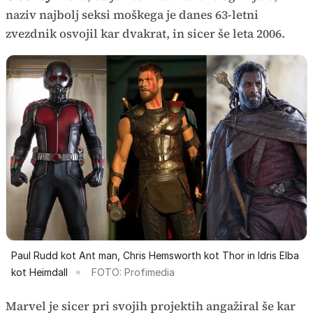
naziv najbolj seksi moškega je danes 63-letni
zvezdnik osvojil kar dvakrat, in sicer še leta 2006.
Paul Rudd kot Ant man, Chris Hemsworth kot Thor in Idris Elba
kot Heimdall
FOTO: Profimedia
Marvel je sicer pri svojih projektih angažiral še kar