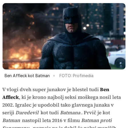
Ben Affleck kot Batman
FOTO: Profimedia
V vlogi dveh super junakov je blestel tudi
Ben
Affleck
, ki je krono najbolj seksi moškega nosil leta
2002. Igralec je upodobil tako glavnega junaka v
seriji
Daredevil
kot tudi
Batmana
. Prvič je kot
Batman
nastopil leta 2016 v filmu
Batman proti