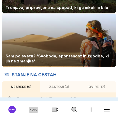
Trdnjava, pripravljena na spopad, ki ga nikoli ni bilo
Sam po svetu? 'Svoboda, spontanost in zgodbe, ki
jih ne zmanjka'
STANJE NA CESTAH
NESREČE
(0)
ZASTOJI
(3)
OVIRE
(17)
Trenutno ne beležimo nesreč 😎
VEČ O CESTAH