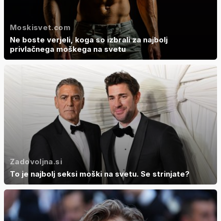
Moskisvet.com
Ne boste verjeli, koga so izbrali za najbolj
privlačnega moškega na svetu
Zadovoljna.si
To je najbolj seksi moški na svetu. Se strinjate?