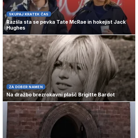
SKUPAJ KRATEK ČAS
Razšla sta se pevka Tate McRae in hokejist Jack
Hughes
ZA DOBER NAMEN
Na dražbo brezrokavni plašč Brigitte Bardot