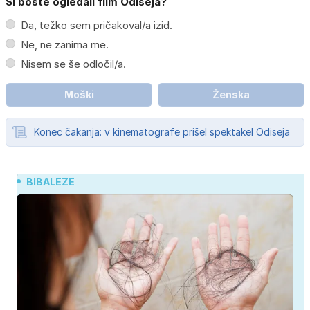
Si boste ogledali film Odiseja?
Da, težko sem pričakoval/a izid.
Ne, ne zanima me.
Nisem se še odločil/a.
Moški
Ženska
Konec čakanja: v kinematografe prišel spektakel Odiseja
BIBALEZE