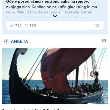
Oče v porodnišnici nestrpno čaka na rojstvo
svojega sina. Končno se prikaže ginekolog in mu
reče: "Ne ustrašite se, vaš sin tehta le dober
kilogram!" "Nič čudnega, gospod doktor, saj se z
ženo poznava šele tri mesece."
790
838
ANKETA