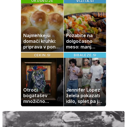
OKUSNO.JE
VIZITA.SI
to je najbolj
rasti, cvetenju in
nezdrava riba, ki
negi vrtnic
jo mnogi redno
uživajo
Najmehkejši
Pozabite na
domači kruhki:
dolgočasno
priprava v ponvi
meso: manj
je trik za popoln
maščobe, več
CEKIN.SI
BIBALEZE.SI
rezultat
svežine
Otroci
Jennifer Lopez
bogatašev
želela pokazati
množično
idilo, splet pa je
prodajajo
razburila ena
družinske
stvar
zbirke: raje imajo
denar kot