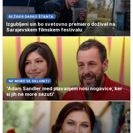
REŽISER DARKO ŠTANTA
Izgubljeni sin bo svetovno premiero doživel na
Sarajevskem filmskem festivalu
NE MORE SE SKLONITI
'Adam Sandler med plavanjem nosi nogavice, ker
si jih ne more sezuti'