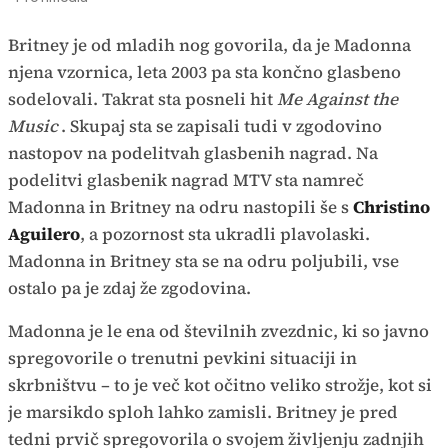
Britney je od mladih nog govorila, da je Madonna
njena vzornica, leta 2003 pa sta končno glasbeno
sodelovali. Takrat sta posneli hit
Me Against the
Music
. Skupaj sta se zapisali tudi v zgodovino
nastopov na podelitvah glasbenih nagrad. Na
podelitvi glasbenik nagrad MTV sta namreč
Madonna in Britney na odru nastopili še s
Christino
Aguilero
, a pozornost sta ukradli plavolaski.
Madonna in Britney sta se na odru poljubili, vse
ostalo pa je zdaj že zgodovina.
Madonna je le ena od številnih zvezdnic, ki so javno
spregovorile o trenutni pevkini situaciji in
skrbništvu – to je več kot očitno veliko strožje, kot si
je marsikdo sploh lahko zamisli. Britney je pred
tedni prvič spregovorila o svojem življenju zadnjih