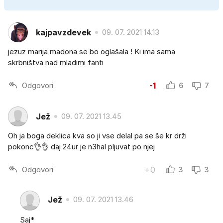
kajpavzdevek
09. 07. 2021 14.13
jezuz marija madona se bo oglašala ! Ki ima sama
skrbništva nad mladimi fanti
Odgovori
-1
6
7
Jež
09. 07. 2021 13.45
Oh ja boga deklica kva so ji vse delal pa se še kr drži
pokonc👌👌 daj 24ur je n3hal pljuvat po njej
Odgovori
+0
3
3
Jež
09. 07. 2021 13.46
Saj*