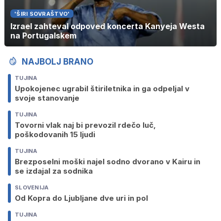
'ŠIRI SOVRAŠTVO'
Izrael zahteval odpoved koncerta Kanyeja Westa
na Portugalskem
NAJBOLJ BRANO
TUJINA
Upokojenec ugrabil štiriletnika in ga odpeljal v
svoje stanovanje
TUJINA
Tovorni vlak naj bi prevozil rdečo luč,
poškodovanih 15 ljudi
TUJINA
Brezposelni moški najel sodno dvorano v Kairu in
se izdajal za sodnika
SLOVENIJA
Od Kopra do Ljubljane dve uri in pol
TUJINA