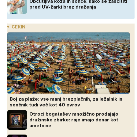
Občutljiva koža in sonce: kako se zaščititi
pred UV-žarki brez draženja
CEKIN
Boj za plaže: vse manj brezplačnih, za ležalnik in
senčnik tudi več kot 40 evrov
Otroci bogatašev množično prodajajo
družinske zbirke: raje imajo denar kot
umetnine