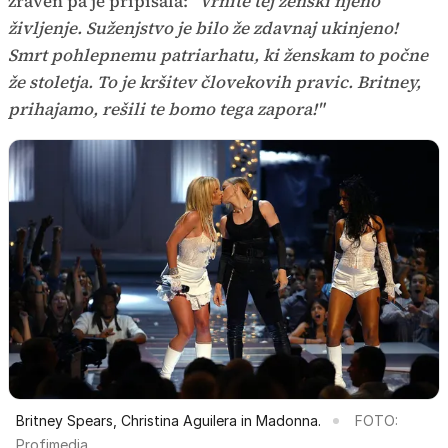
zraven pa je pripisala:
"Vrnite tej ženski njeno
življenje. Suženjstvo je bilo že zdavnaj ukinjeno!
Smrt pohlepnemu patriarhatu, ki ženskam to počne
že stoletja. To je kršitev človekovih pravic. Britney,
prihajamo, rešili te bomo tega zapora!"
Britney Spears, Christina Aguilera in Madonna.
FOTO:
Profimedia