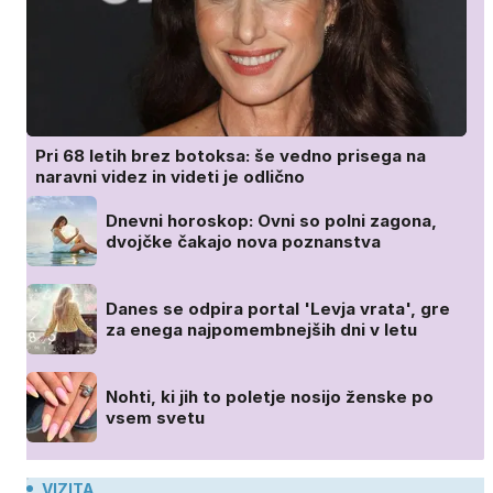
Pri 68 letih brez botoksa: še vedno prisega na
naravni videz in videti je odlično
Dnevni horoskop: Ovni so polni zagona,
dvojčke čakajo nova poznanstva
Danes se odpira portal 'Levja vrata', gre
za enega najpomembnejših dni v letu
Nohti, ki jih to poletje nosijo ženske po
vsem svetu
VIZITA