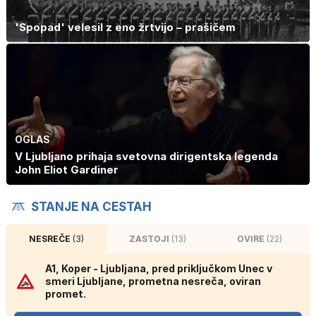
'Spopad' velesil z eno žrtvijo – prašičem
OGLAS
V Ljubljano prihaja svetovna dirigentska legenda
John Eliot Gardiner
STANJE NA CESTAH
NESREČE
(3)
ZASTOJI
(13)
OVIRE
(22)
A1, Koper - Ljubljana, pred priključkom Unec v
smeri Ljubljane, prometna nesreča, oviran
promet.