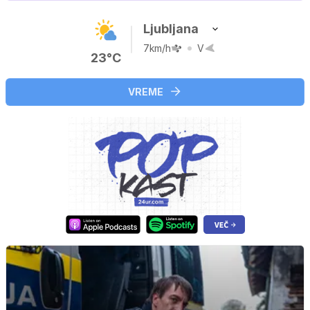
Ljubljana
7km/h
V
23°C
VREME