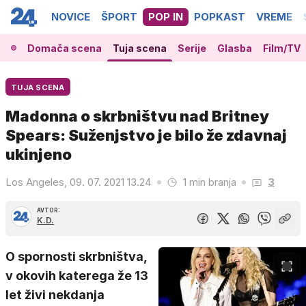
NOVICE
ŠPORT
POP IN
POPKAST
VREME
Domača scena
Tuja scena
Serije
Glasba
Film/TV
TUJA SCENA
Madonna o skrbništvu nad Britney
Spears: Suženjstvo je bilo že zdavnaj
ukinjeno
Los Angeles, 09. 07. 2021 13.24
1 min branja
3
AVTOR:
K.D.
O spornosti skrbništva,
v okovih katerega že 13
let živi nekdanja