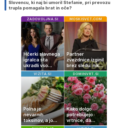
Slovencu, ki naj bi umoril Stefanie, pri prevozu
trupla pomagala brat in oče?
ZADOVOLJNA.SI
MOSKISVET.COM
Hčerki slavnega
Partner
igralca sta
zvezdnice izginil
ukradli vso
brez sledu: nikoli
pozornost
ga niso našli,
VIZITA.SI
DOMINVRT.SI
nato je prišla še
ena tragedija
Polna je
Kako dolgo
nevarnih
potrebujejo
toksinov, a jo
vrtnice, da
imamo vsi radi:
zrastejo? Vse o