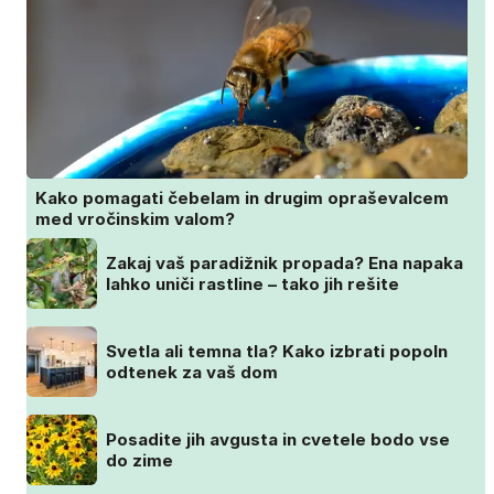
Kako pomagati čebelam in drugim opraševalcem
med vročinskim valom?
Zakaj vaš paradižnik propada? Ena napaka
lahko uniči rastline – tako jih rešite
Svetla ali temna tla? Kako izbrati popoln
odtenek za vaš dom
Posadite jih avgusta in cvetele bodo vse
do zime