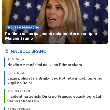
'POVSEM DRUGAČNA'
Po filmu še serija: jeseni dokumentarna serija o
Melanii Trump
NAJBOLJ BRANO
SLOVENIJA
Nevihte z močnimi nalivi na Primorskem
SLOVENIJA
Lažni policist na Brniku več kot leto in pol, opremo
kupil na Bolhi
KOLESARSTVO
Incident na ženski Dirki po Franciji: voznik ogrožal
varnost kolesark
ČRNA KRONIKA