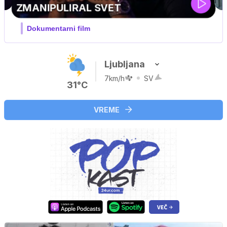
Ljubljana
7km/h
SV
31°C
VREME