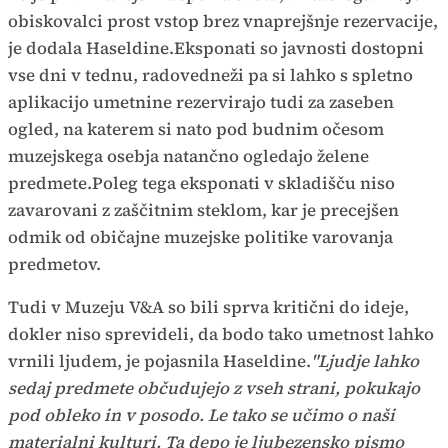
obiskovalci prost vstop brez vnaprejšnje rezervacije,
je dodala Haseldine.Eksponati so javnosti dostopni
vse dni v tednu, radovedneži pa si lahko s spletno
aplikacijo umetnine rezervirajo tudi za zaseben
ogled, na katerem si nato pod budnim očesom
muzejskega osebja natančno ogledajo želene
predmete.Poleg tega eksponati v skladišču niso
zavarovani z zaščitnim steklom, kar je precejšen
odmik od običajne muzejske politike varovanja
predmetov.
Tudi v Muzeju V&A so bili sprva kritični do ideje,
dokler niso sprevideli, da bodo tako umetnost lahko
vrnili ljudem, je pojasnila Haseldine.
"Ljudje lahko
sedaj predmete občudujejo z vseh strani, pokukajo
pod obleko in v posodo. Le tako se učimo o naši
materialni kulturi. Ta depo je ljubezensko pismo