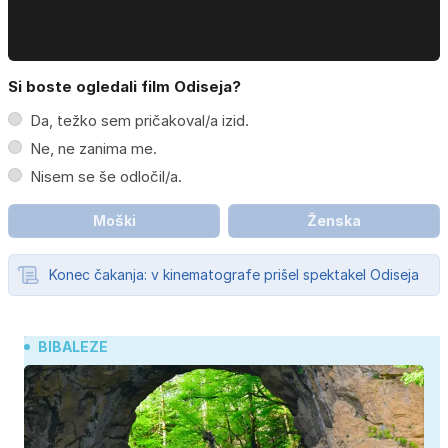
Si boste ogledali film Odiseja?
Da, težko sem pričakoval/a izid.
Ne, ne zanima me.
Nisem se še odločil/a.
Moški
Ženska
Konec čakanja: v kinematografe prišel spektakel Odiseja
BIBALEZE