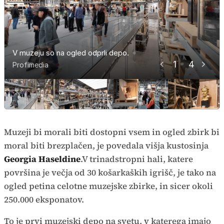
V muzeju so na ogled odprli depo.
V muzeju so na ogled odprli depo.
V muzeju so na ogled odprli depo.
V muzeju so na ogled odprli depo.
1
4
Profimedia
Profimedia
Profimedia
Profimedia
Muzeji bi morali biti dostopni vsem in ogled zbirk bi
moral biti brezplačen, je povedala višja kustosinja
Georgia Haseldine
.V trinadstropni hali, katere
površina je večja od 30 košarkaških igrišč, je tako na
ogled petina celotne muzejske zbirke, in sicer okoli
250.000 eksponatov.
To je prvi muzejski depo na svetu, v katerega imajo