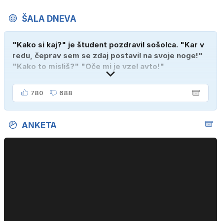
ŠALA DNEVA
"Kako si kaj?" je študent pozdravil sošolca. "Kar v
redu, čeprav sem se zdaj postavil na svoje noge!"
"Kako to misliš?" "Oče mi je vzel avto!"
780
688
ANKETA