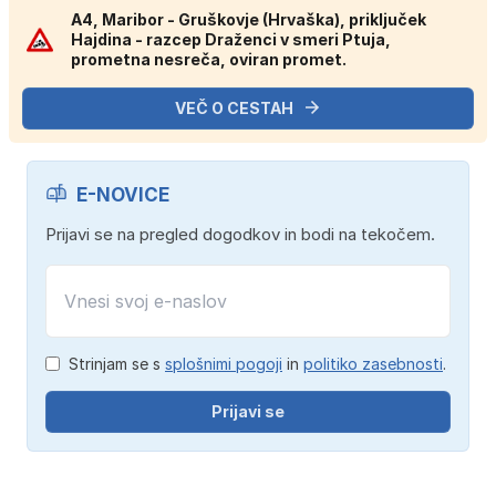
A4, Maribor - Gruškovje (Hrvaška), priključek
Hajdina - razcep Draženci v smeri Ptuja,
prometna nesreča, oviran promet.
VEČ O CESTAH
E-NOVICE
Prijavi se na pregled dogodkov in bodi na tekočem.
Strinjam se s
splošnimi pogoji
in
politiko zasebnosti
.
Prijavi se