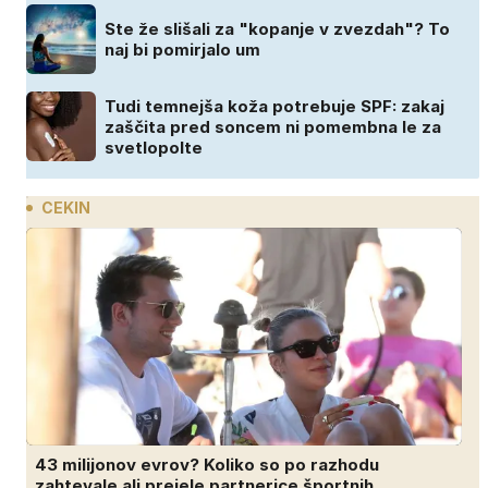
Ste že slišali za "kopanje v zvezdah"? To
naj bi pomirjalo um
Tudi temnejša koža potrebuje SPF: zakaj
zaščita pred soncem ni pomembna le za
svetlopolte
CEKIN
43 milijonov evrov? Koliko so po razhodu
zahtevale ali prejele partnerice športnih