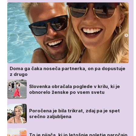
Doma ga čaka noseča partnerka, on pa dopustuje
z drugo
Slovenka obračala poglede v krilu, ki je
obnorelo ženske po vsem svetu
Poročena je bila trikrat, zdaj pa je spet
srečno zaljubljena
To je pijača, ki jo letošnje poletje naročajo