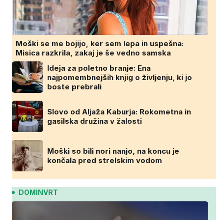
Moški se me bojijo, ker sem lepa in uspešna:
Misica razkrila, zakaj je še vedno samska
Ideja za poletno branje: Ena
najpomembnejših knjig o življenju, ki jo
boste prebrali
Slovo od Aljaža Kaburja: Rokometna in
gasilska družina v žalosti
Moški so bili nori nanjo, na koncu je
končala pred strelskim vodom
DOMINVRT