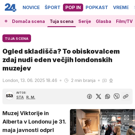
NOVICE
ŠPORT
POP IN
POPKAST
VREME
Domača scena
Tuja scena
Serije
Glasba
Film/TV
TUJA SCENA
Ogled skladišča? To obiskovalcem
zdaj nudi eden večjih londonskih
muzejev
London, 13. 06. 2025 18.46
2 min branja
0
AVTOR:
STA
R. M.
Muzej Viktorije in
Alberta v Londonu je 31.
maja javnosti odprl