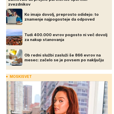
zvezdnikov
Ko imajo dovolj, preprosto odidejo: to
znamenje najpogosteje da odpoved
Tudi 400.000 evrov pogosto ni več dovolj
za nakup stanovanja
Ob redni službi zasluži še 866 evrov na
mesec: začelo se je povsem po naključju
MOSKISVET