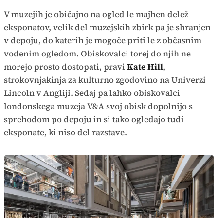
V muzejih je običajno na ogled le majhen delež
eksponatov, velik del muzejskih zbirk pa je shranjen
v depoju, do katerih je mogoče priti le z občasnim
vodenim ogledom. Obiskovalci torej do njih ne
morejo prosto dostopati, pravi
Kate Hill
,
strokovnjakinja za kulturno zgodovino na Univerzi
Lincoln v Angliji. Sedaj pa lahko obiskovalci
londonskega muzeja V&A svoj obisk dopolnijo s
sprehodom po depoju in si tako ogledajo tudi
eksponate, ki niso del razstave.