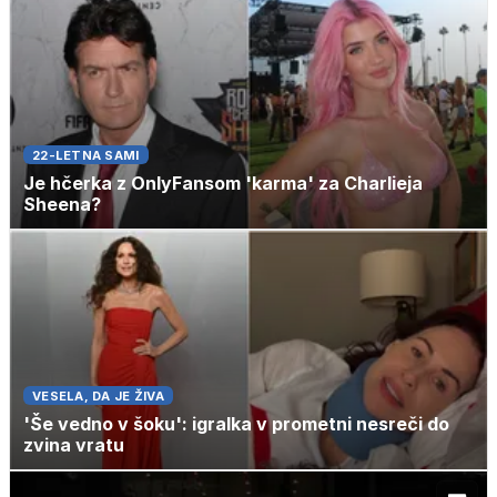
22-LETNA SAMI
Je hčerka z OnlyFansom 'karma' za Charlieja
Sheena?
VESELA, DA JE ŽIVA
'Še vedno v šoku': igralka v prometni nesreči do
zvina vratu