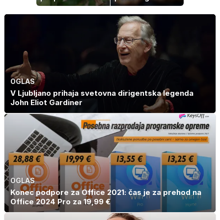
napaka lahko
po katerem ne
uniči rastline –
boste
tako jih rešite
potrebovali
popoldanskega
spanca
OGLAS
V Ljubljano prihaja svetovna dirigentska legenda
John Eliot Gardiner
OGLAS
Konec podpore za Office 2021: čas je za prehod na
Office 2024 Pro za 19,99 €