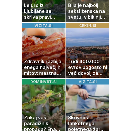
Le uro iz
Bila je najbolj
Ljubljane se
seksi ženska na
skriva pravi
svetu, v bikiniju
naravni čudež:
znova navdušila
VIZITA.SI
CEKIN.SI
izlet, ki bo
navdušil otroke
Zdravnik razbija
Tudi 400.000
enega največjih
evrov pogosto ni
mitov: mastna
več dovolj za
jetra ne
nakup
DOMINVRT.SI
VIZITA.SI
nastanejo zaradi
stanovanja
slanine, temveč
zaradi živila, ki
ga imamo vsi
radi
Zakaj vaš
Skrivnost
paradižnik
lahkotnega
propada? Ena
poletnega žara,