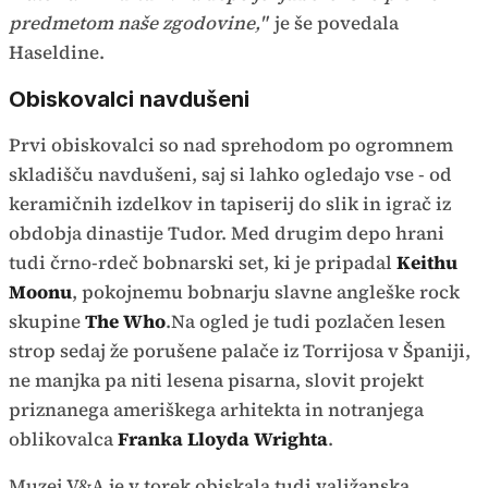
predmetom naše zgodovine,"
je še povedala
Haseldine.
Obiskovalci navdušeni
Prvi obiskovalci so nad sprehodom po ogromnem
skladišču navdušeni, saj si lahko ogledajo vse - od
keramičnih izdelkov in tapiserij do slik in igrač iz
obdobja dinastije Tudor. Med drugim depo hrani
tudi črno-rdeč bobnarski set, ki je pripadal
Keithu
Moonu
, pokojnemu bobnarju slavne angleške rock
skupine
The Who
.Na ogled je tudi pozlačen lesen
strop sedaj že porušene palače iz Torrijosa v Španiji,
ne manjka pa niti lesena pisarna, slovit projekt
priznanega ameriškega arhitekta in notranjega
oblikovalca
Franka Lloyda Wrighta
.
Muzej V&A je v torek obiskala tudi valižanska