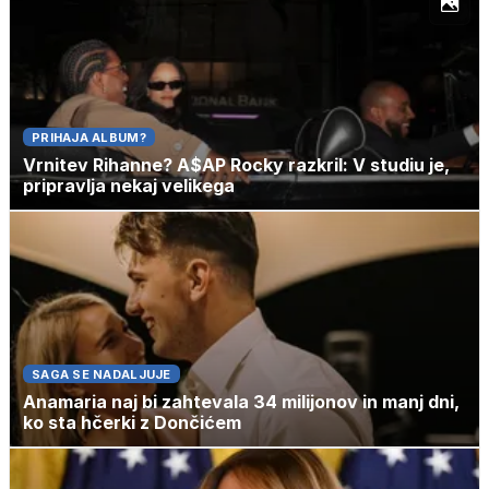
PRIHAJA ALBUM?
Vrnitev Rihanne? A$AP Rocky razkril: V studiu je,
pripravlja nekaj velikega
SAGA SE NADALJUJE
Anamaria naj bi zahtevala 34 milijonov in manj dni,
ko sta hčerki z Dončićem