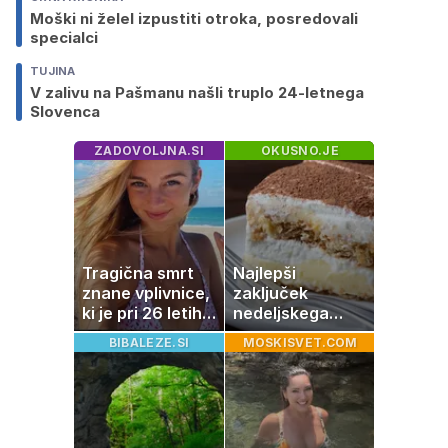
Moški ni želel izpustiti otroka, posredovali
specialci
TUJINA
V zalivu na Pašmanu našli truplo 24-letnega
Slovenca
ZADOVOLJNA.SI
OKUSNO.JE
Tragična smrt
Najlepši
znane vplivnice,
zaključek
ki je pri 26 letih
nedeljskega
izgubila boj z
kosila: 8 sladic
BIBALEZE.SI
MOSKISVET.COM
boleznijo
brez peke, ki se
jih vsi veselijo