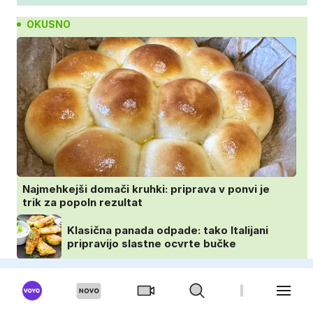
OKUSNO
Najmehkejši domači kruhki: priprava v ponvi je
trik za popoln rezultat
Klasična panada odpade: tako Italijani
pripravijo slastne ocvrte bučke
Najlepši zaključek nedeljskega kosila: 8
sladic brez peke, ki se jih vsi veselijo