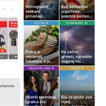
Retrogradni
Bolj sočno kot
velikani
jogurtovo:
prinašajo
poletno pecivo,
pomembne
ki vedno uspe
VIZITA.SI
DOMINVRT.SI
premike – kaj
pomeni, da so
Saturn, Neptun
in Pluton hkrati
retrogradni?
Polna je
Ko začne
nevarnih
grmeti, naredite
toksinov, a jo
najprej to:
imamo vsi radi:
strokovnjaki
ZADOVOLJNA.SI
CEKIN.SI
to je najbolj
opozarjajo na
nezdrava riba, ki
pogosto napako
jo mnogi redno
uživajo
strpnosti.
Hčerki slavnega
Boj za plaže: vse
igralca sta
manj