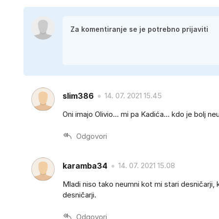
slim386
14. 07. 2021 15.45
Oni imajo Olivio... mi pa Kadića... kdo je bolj 
Odgovori
karamba34
14. 07. 2021 15.08
Mladi niso tako neumni kot mi stari desničarji, k
desničarji.
Odgovori