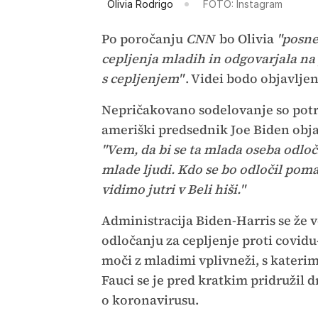
Olivia Rodrigo
FOTO: Instagram
Po poročanju
CNN
bo Olivia
"posne
cepljenja mladih in odgovarjala na
s cepljenjem"
. Videi bodo objavlje
Nepričakovano sodelovanje so pot
ameriški predsednik Joe Biden objavi
"Vem, da bi se ta mlada oseba odloč
mlade ljudi. Kdo se bo odločil poma
vidimo jutri v Beli hiši."
Administracija Biden-Harris se že 
odločanju za cepljenje proti covidu
moči z mladimi vplivneži, s katerim
Fauci se je pred kratkim pridruži
o koronavirusu.