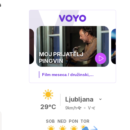
s
UEFA
SUPERPOKAL
V živo na VOYO: sreda ob 20.30
Ljubljana
29°C
9km/h
V
SOB
NED
PON
TOR