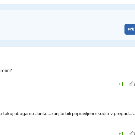
Prij
neumen?
+1
i takoj ubogamo Janšo...zanj bi bili pripravljeni skočiti v prepad...
+1