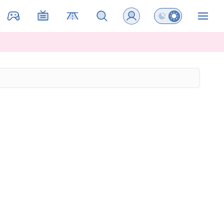
Preklopi barvni na
ZIN