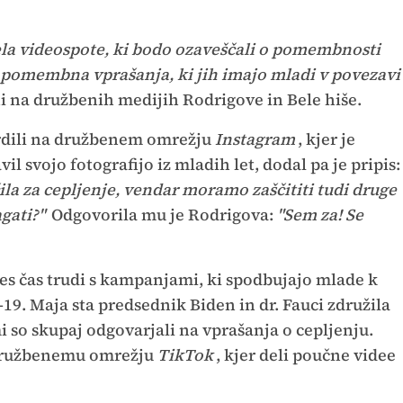
la videospote, ki bodo ozaveščali o pomembnosti
 pomembna vprašanja, ki jih imajo mladi v povezavi
ni na družbenih medijih Rodrigove in Bele hiše.
rdili na družbenem omrežju
Instagram
, kjer je
l svojo fotografijo iz mladih let, dodal pa je pripis:
ila za cepljenje, vendar moramo zaščititi tudi druge
gati?"
Odgovorila mu je Rodrigova:
"Sem za! Se
ves čas trudi s kampanjami, ki spodbujajo mlade k
-19. Maja sta predsednik Biden in dr. Fauci združila
i so skupaj odgovarjali na vprašanja o cepljenju.
l družbenemu omrežju
TikTok
, kjer deli poučne videe