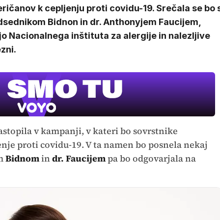
ičanov k cepljenju proti covidu-19. Srečala se bo 
dsednikom Bidnon in dr. Anthonyjem Faucijem,
o Nacionalnega inštituta za alergije in nalezljive
zni.
stopila v kampanji, v kateri bo sovrstnike
jenje proti covidu-19. V ta namen bo posnela nekaj
om
Bidnom
in
dr. Faucijem
pa bo odgovarjala na