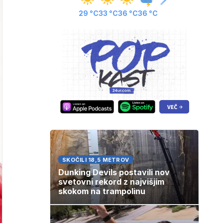
29 °C
33 °C
36 °C
36 °C
SKOČILI 18,5 METROV
Dunking Devils postavili nov
svetovni rekord z najvišjim
skokom na trampolinu