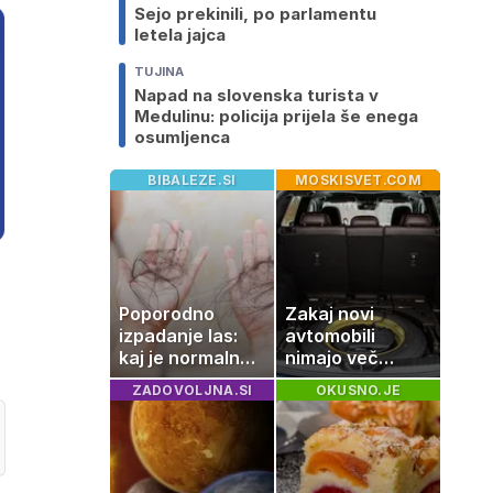
Sejo prekinili, po parlamentu
letela jajca
TUJINA
Napad na slovenska turista v
Medulinu: policija prijela še enega
osumljenca
BIBALEZE.SI
MOSKISVET.COM
Poporodno
Zakaj novi
izpadanje las:
avtomobili
kaj je normalno
nimajo več
in kako si
rezervne gume?
ZADOVOLJNA.SI
OKUSNO.JE
pomagati