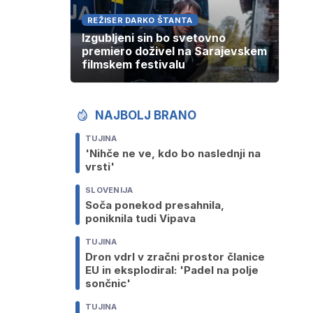
REŽISER DARKO ŠTANTA
Izgubljeni sin bo svetovno
premiero doživel na Sarajevskem
filmskem festivalu
NAJBOLJ BRANO
TUJINA
'Nihče ne ve, kdo bo naslednji na
vrsti'
SLOVENIJA
Soča ponekod presahnila,
poniknila tudi Vipava
TUJINA
Dron vdrl v zračni prostor članice
EU in eksplodiral: 'Padel na polje
sončnic'
TUJINA