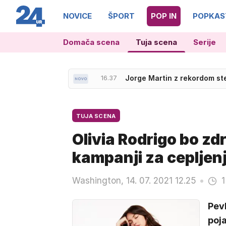
NOVICE
ŠPORT
POP IN
POPKAS
Domača scena
Tuja scena
Serije
16.37
Jorge Martin z rekordom st
TUJA SCENA
Olivia Rodrigo bo zdr
kampanji za cepljen
Washington, 14. 07. 2021 12.25
1
Pevk
poja