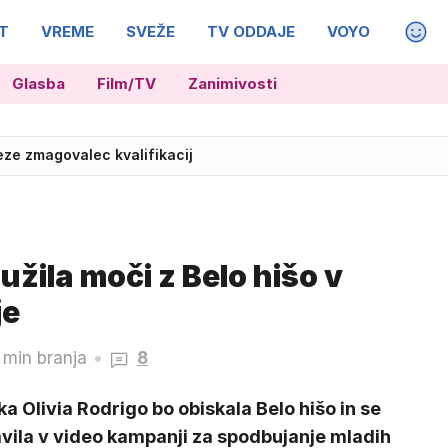
T
VREME
SVEŽE
TV ODDAJE
VOYO
MAGA
Glasba
Film/TV
Zanimivosti
eze zmagovalec kvalifikacij
užila moči z Belo hišo v
je
 min branja
8
a Olivia Rodrigo bo obiskala Belo hišo in se
vila v video kampanji za spodbujanje mladih