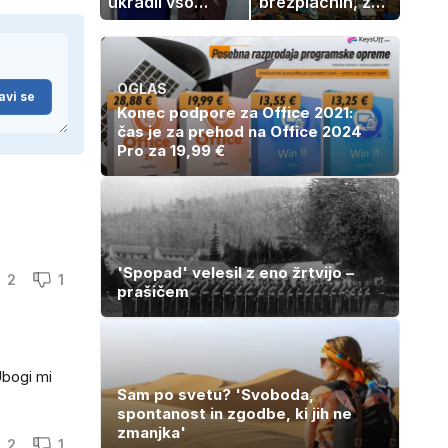
ukradli vso
brezplačnih, za
pozornost
ležalnik in
senčnik tudi več
kot 40 evrov
OGLAS
avi se
Konec podpore za Office 2021:
čas je za prehod na Office 2024
Pro za 19,99 €
'Spopad' velesil z eno žrtvijo –
2
1
prašičem
Ubogi mi
Sam po svetu? 'Svoboda,
spontanost in zgodbe, ki jih ne
zmanjka'
2
1