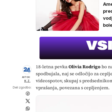
Amer
pre
vodj
bole
18-letna pevka
Olivia Rodrigo
bo na
spodbujala, naj se odločijo za cepl
AVTOR:
videospotov, skupaj s predsednik
K.Z.
vprašanja, povezana s cepljenjem.
Deli zgodbo: