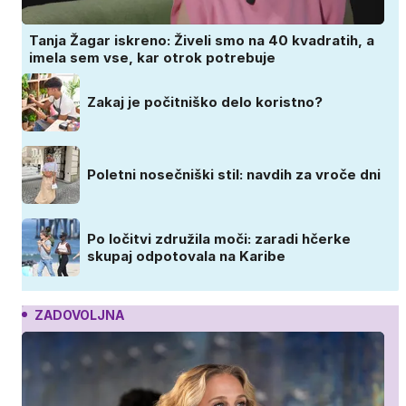
Tanja Žagar iskreno: Živeli smo na 40 kvadratih, a
imela sem vse, kar otrok potrebuje
Zakaj je počitniško delo koristno?
Poletni nosečniški stil: navdih za vroče dni
Po ločitvi združila moči: zaradi hčerke
skupaj odpotovala na Karibe
ZADOVOLJNA