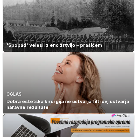
potrebuje
'Spopad' velesil z eno žrtvijo – prašičem
OGLAS
Dobra estetska kirurgija ne ustvarja filtrov, ustvarja
naravne rezultate