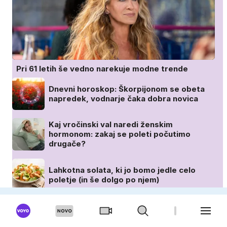
Pri 61 letih še vedno narekuje modne trende
Dnevni horoskop: Škorpijonom se obeta
napredek, vodnarje čaka dobra novica
Kaj vročinski val naredi ženskim
hormonom: zakaj se poleti počutimo
drugače?
Lahkotna solata, ki jo bomo jedle celo
poletje (in še dolgo po njem)
VIZITA