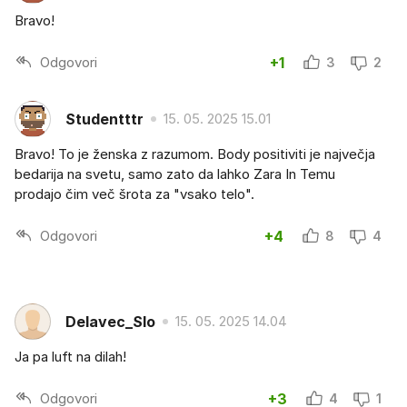
Bravo!
Odgovori
+1
3
2
Studentttr
15. 05. 2025 15.01
Bravo! To je ženska z razumom. Body positiviti je največja
bedarija na svetu, samo zato da lahko Zara In Temu
prodajo čim več šrota za "vsako telo".
Odgovori
+4
8
4
Delavec_Slo
15. 05. 2025 14.04
Ja pa luft na dilah!
Odgovori
+3
4
1