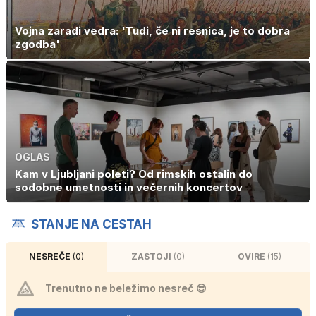
Vojna zaradi vedra: 'Tudi, če ni resnica, je to dobra
zgodba'
OGLAS
Kam v Ljubljani poleti? Od rimskih ostalin do
sodobne umetnosti in večernih koncertov
STANJE NA CESTAH
NESREČE
(0)
ZASTOJI
(0)
OVIRE
(15)
Trenutno ne beležimo nesreč 😎