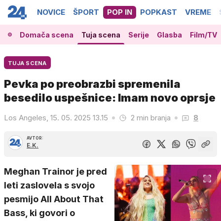
NOVICE
ŠPORT
POP IN
POPKAST
VREME
Domača scena
Tuja scena
Serije
Glasba
Film/TV
TUJA SCENA
Pevka po preobrazbi spremenila
besedilo uspešnice: Imam novo oprsje
Los Angeles, 15. 05. 2025 13.15
2 min branja
8
AVTOR:
E.K.
Meghan Trainor je pred
leti zaslovela s svojo
pesmijo All About That
Bass, ki govori o