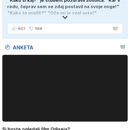
"Kako si kaj?" je študent pozdravil sošolca. "Kar v
redu, čeprav sem se zdaj postavil na svoje noge!"
"Kako to misliš?" "Oče mi je vzel avto!"
627
566
ANKETA
Si boste ogledali film Odiseja?