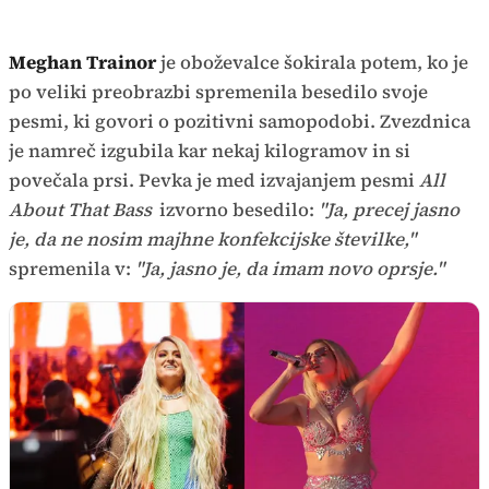
Meghan Trainor
je oboževalce šokirala potem, ko je
po veliki preobrazbi spremenila besedilo svoje
pesmi, ki govori o pozitivni samopodobi. Zvezdnica
je namreč izgubila kar nekaj kilogramov in si
povečala prsi. Pevka je med izvajanjem pesmi
All
About That Bass
izvorno besedilo:
"Ja, precej jasno
je, da ne nosim majhne konfekcijske številke,"
spremenila v:
"Ja, jasno je, da imam novo oprsje."