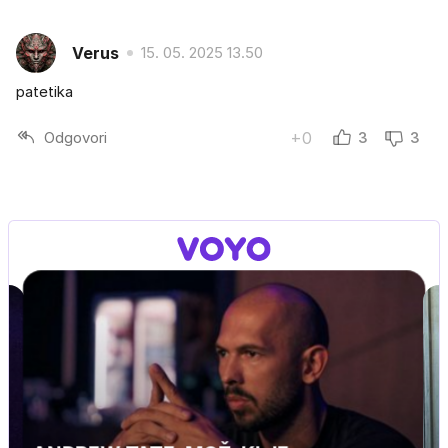
Verus
15. 05. 2025 13.50
patetika
Odgovori
+0
3
3