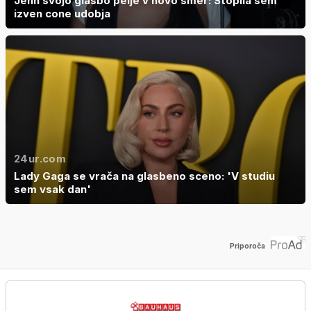
Jenn svojo glasbo pelje v novo smer: Stopila sem
izven cone udobja
24ur.com
Lady Gaga se vrača na glasbeno sceno: 'V studiu
sem vsak dan'
Priporoča