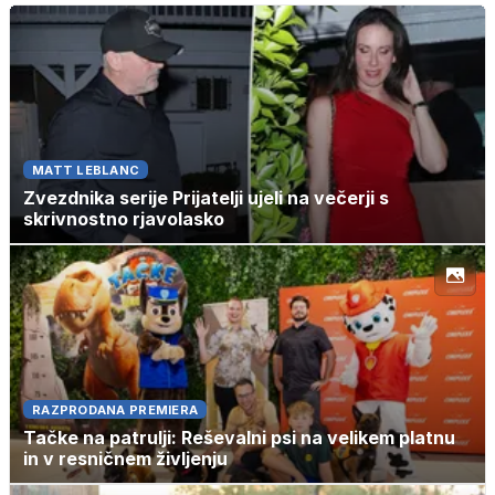
MATT LEBLANC
Zvezdnika serije Prijatelji ujeli na večerji s
skrivnostno rjavolasko
RAZPRODANA PREMIERA
Tačke na patrulji: Reševalni psi na velikem platnu
in v resničnem življenju