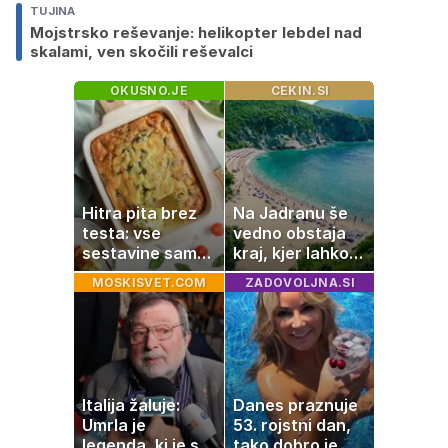
TUJINA
Mojstrsko reševanje: helikopter lebdel nad
skalami, ven skočili reševalci
OKUSNO.JE
CEKIN.SI
Hitra pita brez
Na Jadranu še
testa: vse
vedno obstaja
sestavine samo
kraj, kjer lahko
zmešate in
dopustujete
MOSKISVET.COM
ZADOVOLJNA.SI
pečica opravi
poceni:
ostalo
nastanitev že od
10 evrov, kosilo
za pet evrov
Italija žaluje:
Danes praznuje
Umrla je
53. rojstni dan,
legenda, ki je s
tako dobro je