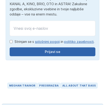
KANAL A, KINO, BRIO, OTO in ASTRA! Zakulisne
zgodbe, ekskluzivne vsebine in tvoje najljubše
oddaje – vse na enem mestu.
Strinjam se s
splošnimi pogoji
in
politiko zasebnosti
.
Prijavi se
MEGHAN TRAINOR
PREOBRAZBA
ALL ABOUT THAT BASS