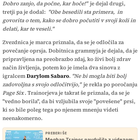
Dobro zanjo, da počne, kar hoče!"
je dejal drugi,
tretji pa je dodal:
"Obe besedili sta primera, in
govorita o tem, kako se dobro počutiti v svoji koži in
delati, kar te veseli."
Zvezdnica je marca priznala, da se je odločila za
povečanje oprsja. Dobitnica grammyja je dejala, da je
pripravljena na preobrazbo zdaj, ko živi bolj zdrav
način življenja, potem ko je imela dva sinova z
igralcem
Darylom Sabaro
.
"Ne bi mogla biti bolj
zadovoljna s svojo odločitvijo,"
je rekla po poročanju
Page Six
. Trainorjeva je takrat še priznala, da se je
"vedno borila", da bi vzljubila svoje "povešene" prsi,
ki so bile poleg tega po njenem mnenju videti
neenakomerno.
PREBERI ŠE
Meghan Trainor navdušila z videzom: