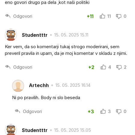
eno govori drugo pa dela ,kot naši politiki
Odgovori
+11
11
0
Studentttr
15. 05. 2025 15.11
Ker vem, da so komentarji tukaj strogo moderirani, sem
preveril pravila in upam, da je moj komentar v skladu z njimi.
Odgovori
+2
4
2
Artechh
15. 05. 2025 16.14
Ni po pravilih. Body ni slo beseda
Odgovori
+3
3
0
Studentttr
15. 05. 2025 15.05