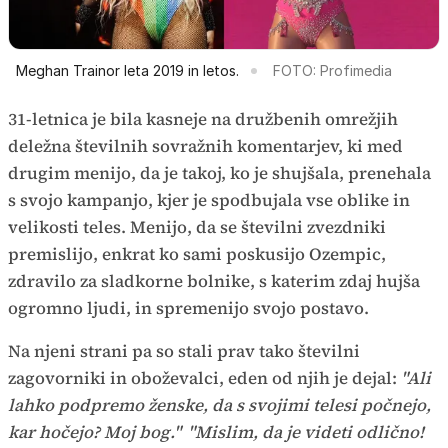
Meghan Trainor leta 2019 in letos.
FOTO: Profimedia
31-letnica je bila kasneje na družbenih omrežjih
deležna številnih sovražnih komentarjev, ki med
drugim menijo, da je takoj, ko je shujšala, prenehala
s svojo kampanjo, kjer je spodbujala vse oblike in
velikosti teles. Menijo, da se številni zvezdniki
premislijo, enkrat ko sami poskusijo Ozempic,
zdravilo za sladkorne bolnike, s katerim zdaj hujša
ogromno ljudi, in spremenijo svojo postavo.
Na njeni strani pa so stali prav tako številni
zagovorniki in oboževalci, eden od njih je dejal:
"Ali
lahko podpremo ženske, da s svojimi telesi počnejo,
kar hočejo? Moj bog."
"Mislim, da je videti odlično!