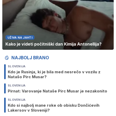
UŽIVA NA JAHTI
Kako je videti počitniški dan Kimija Antonellija?
NAJBOLJ BRANO
SLOVENIJA
Kdo je Rusinja, ki je bila med nesrečo v vozilu z
Natašo Pirc Musar?
SLOVENIJA
Pirnat: Varovanje Nataše Pirc Musar je nezakonito
SLOVENIJA
Kdo si najbolj mane roke ob obisku Dončićevih
Lakersov v Sloveniji?