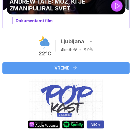
MOJ PRIJATELJ PINGVIN
Film meseca / družinski, pustolovski
Ljubljana
4km/h
SZ
22°C
VREME