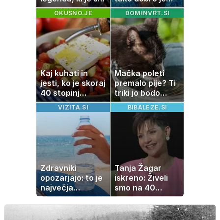
svojimi pesmimi
videti znana
OKUSNO.JE
DOMINVRT.SI
zaznamovala
Slovenka
Italijo
Kaj kuhati in
Mačka poleti
jesti, ko je skoraj
premalo pije? Ti
40 stopinj
triki jo bodo
Celzija: 5 kosil
spodbudili, da
VIZITA.SI
BIBALEZE.SI
brez prižiganja
zaužije več vode
pečice
Zdravniki
Tanja Žagar
opozarjajo: to je
iskreno: Živeli
največja
smo na 40
napaka, ki jo
kvadratih, a
ljudje delajo med
imela sem vse,
vročino
kar otrok