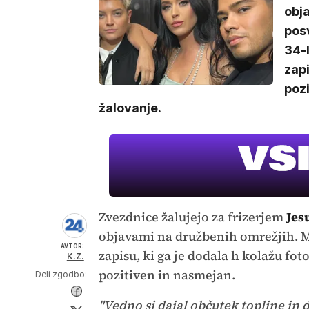
obj
posv
34-l
zapi
pozi
žalovanje.
Zvezdnice žalujejo za frizerjem
Jes
objavami na družbenih omrežjih. M
AVTOR:
zapisu, ki ga je dodala h kolažu foto
K.Z.
pozitiven in nasmejan.
Deli zgodbo:
"Vedno si dajal občutek topline in d