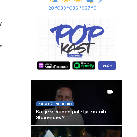
20 °C
33 °C
36 °C
37 °C
i
z
ZASLUŽENI ODDIH
Kaj je vrhunec poletja znanih
Slovencev?