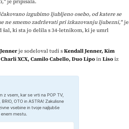
i,"
je pripisala.
ričakovano izgubimo ljubljeno osebo, od katere se
se ne smemo zadrževati pri izkazovanju ljubezni,"
je
šal, ki sta jo delila s 34-letnikom, ki je umrl
 Jenner
je sodeloval tudi s
Kendall Jenner, Kim
Charli XCX, Camilo Cabello, Duo Lipo
in
Liso
iz
 z vsem, kar se vrti na POP TV,
 BRIO, OTO in ASTRA! Zakulisne
ivne vsebine in tvoje najljubše
a enem mestu.