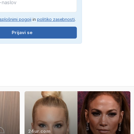
splošnimi pogoji
in
politiko zasebnosti
.
Prijavi se
24ur.com