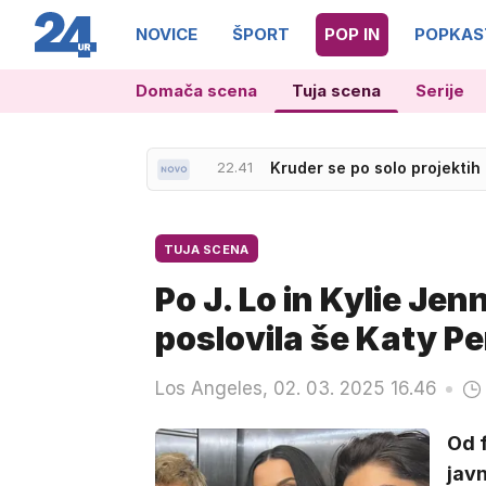
NOVICE
ŠPORT
POP IN
POPKAS
Domača scena
Tuja scena
Serije
22.45
Španija vrača udarec Italiji
22.41
Kruder se po solo projektih
TUJA SCENA
Po J. Lo in Kylie Jen
poslovila še Katy Pe
Los Angeles, 02. 03. 2025 16.46
Od f
javn