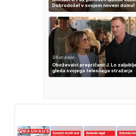
Dobrodošel v svojem novem domu!
24ur.com
Oboževalci prepričani: J. Lo zaljublj
gleda svojega telesnega stražarja