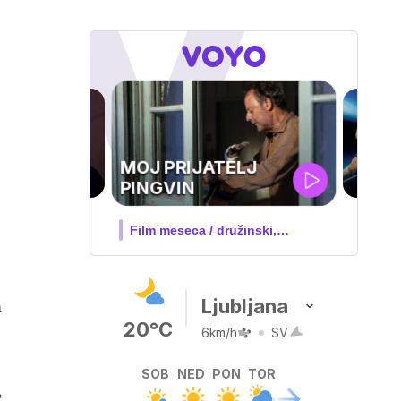
UEFA
SUPERPOKAL
V živo na VOYO: sreda ob 20.30
Ljubljana
m
20°C
6km/h
SV
SOB
NED
PON
TOR
e