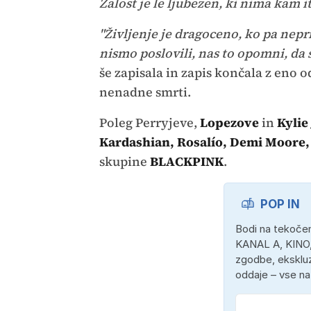
Žalost je le ljubezen, ki nima kam it
"Življenje je dragoceno, ko pa nep
nismo poslovili, nas to opomni, da 
še zapisala in zapis končala z eno od 
nenadne smrti.
Poleg Perryjeve,
Lopezove
in
Kylie
Kardashian, Rosalío, Demi Moore, 
skupine
BLACKPINK
.
POP IN
Bodi na tekočem
KANAL A, KINO,
zgodbe, ekskluz
oddaje – vse n