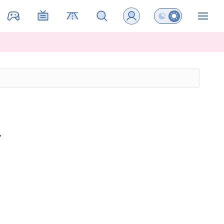
Preklopi barvni na
ZIN
v