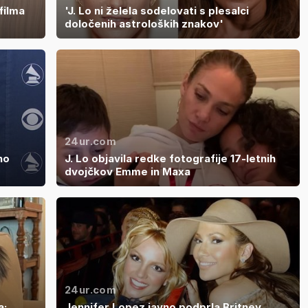
filma
'J. Lo ni želela sodelovati s plesalci
določenih astroloških znakov'
24ur.com
no
J. Lo objavila redke fotografije 17-letnih
dvojčkov Emme in Maxa
24ur.com
a:
Jennifer Lopez javno podprla Britney