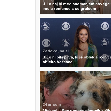
J. Lo naj bi med snemanjem novega 
imela romanco s soigralcem
Zadovoljna.si
J. Lo ni bila prva, ki je oblekla ikonič
obleko Versace
24ur.com
Michael J. Fox ponosen lastnik kužk