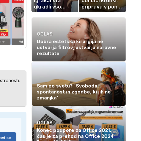
igralca sta
domači kruhki:
ukradli vso
priprava v ponvi
pozornost
je trik za popoln
rezultat
OGLAS
Dobra estetska kirurgija ne
ustvarja filtrov, ustvarja naravne
rezultate
strpnosti.
Sam po svetu? 'Svoboda,
spontanost in zgodbe, ki jih ne
zmanjka'
OGLAS
Konec podpore za Office 2021:
čas je za prehod na Office 2024
avi se