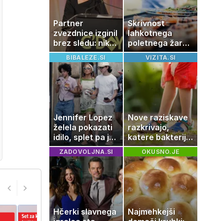
Partner
Skrivnost
zvezdnice izginil
lahkotnega
brez sledu: nikoli
poletnega žara,
ga niso našli,
po katerem ne
BIBALEZE.SI
VIZITA.SI
nato je prišla še
boste
ena tragedija
potrebovali
popoldanskega
spanca
Jennifer Lopez
Nove raziskave
želela pokazati
razkrivajo,
idilo, splet pa je
katere bakterije
razburila ena
na koži privlačijo
ZADOVOLJNA.SI
OKUSNO.JE
stvar
komarje
Hčerki slavnega
Najmehkejši