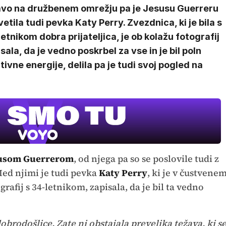
avo na družbenem omrežju pa je Jesusu Guerreru
etila tudi pevka Katy Perry. Zvezdnica, ki je bila s
etnikom dobra prijateljica, je ob kolažu fotografij
sala, da je vedno poskrbel za vse in je bil poln
tivne energije, delila pa je tudi svoj pogled na
usom Guerrerom
, od njega pa so se poslovile tudi z
ed njimi je tudi pevka
Katy Perry
, ki je v čustvene
grafij s 34-letnikom, zapisala, da je bil ta vedno
obrodošlice. Zate ni obstajala prevelika težava, ki s