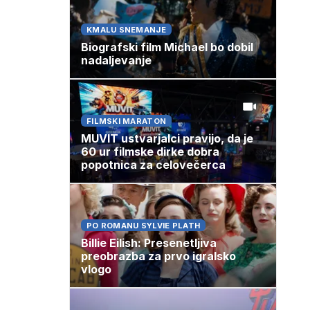
KMALU SNEMANJE
Biografski film Michael bo dobil
nadaljevanje
FILMSKI MARATON
MUVIT ustvarjalci pravijo, da je
60 ur filmske dirke dobra
popotnica za celovečerca
PO ROMANU SYLVIE PLATH
Billie Eilish: Presenetljiva
preobrazba za prvo igralsko
vlogo