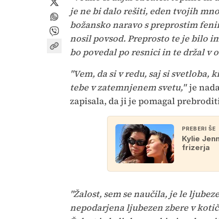
je ne bi dalo rešiti, eden tvojih mn
božansko naravo s preprostim fenira
nosil povsod. Preprosto te je bilo im
bo povedal po resnici in te držal v 
"Vem, da si v redu, saj si svetloba, 
tebe v zatemnjenem svetu,"
je nada
zapisala, da ji je pomagal prebroditi
PREBERI ŠE
Kylie Jen
frizerja
"Žalost, sem se naučila, je le ljubeze
nepodarjena ljubezen zbere v kotičk