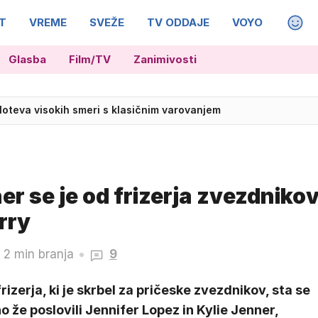
T
VREME
SVEŽE
TV ODDAJE
VOYO
MAGA
Glasba
Film/TV
Zanimivosti
, uvajajo mejni nadzor italijanskih potnikov
 loteva visokih smeri s klasičnim varovanjem
ner se je od frizerja zvezdniko
rry
2 min branja
9
rizerja, ki je skrbel za pričeske zvezdnikov, sta se
o že poslovili Jennifer Lopez in Kylie Jenner,