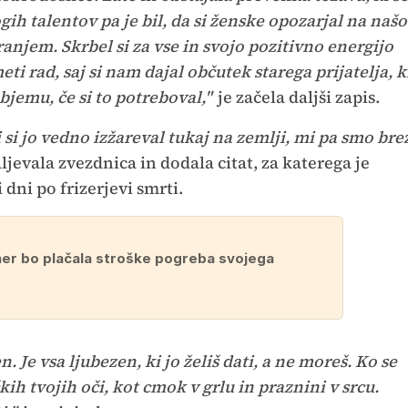
ogih talentov pa je bil, da si ženske opozarjal na našo
njem. Skrbel si za vse in svojo pozitivno energijo
eti rad, saj si nam dajal občutek starega prijatelja, k
objemu, če si to potreboval,"
je začela daljši zapis.
ki si jo vedno izžareval tukaj na zemlji, mi pa smo bre
ljevala zvezdnica in dodala citat, za katerega je
 dni po frizerjevi smrti.
ner bo plačala stroške pogreba svojega
n. Je vsa ljubezen, ki jo želiš dati, a ne moreš. Ko se
ih tvojih oči, kot cmok v grlu in praznini v srcu.