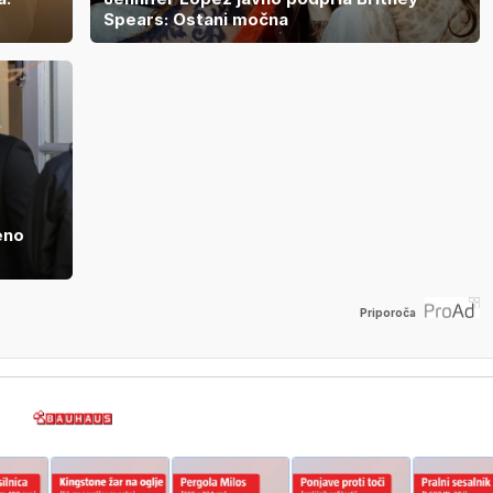
Spears: Ostani močna
eno
Priporoča