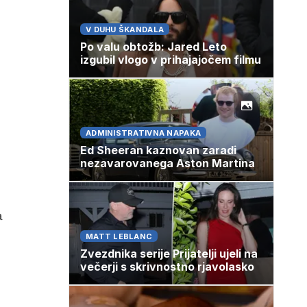
V DUHU ŠKANDALA
Po valu obtožb: Jared Leto
izgubil vlogo v prihajajočem filmu
ADMINISTRATIVNA NAPAKA
Ed Sheeran kaznovan zaradi
nezavarovanega Aston Martina
a
MATT LEBLANC
Zvezdnika serije Prijatelji ujeli na
večerji s skrivnostno rjavolasko