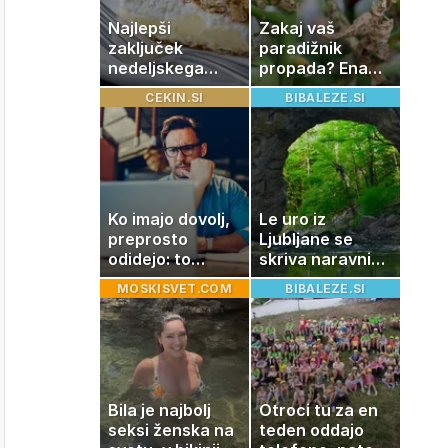
Najlepši
Zakaj vaš
zaključek
paradižnik
nedeljskega
propada? Ena
kosila: 8 sladic
napaka lahko
CEKIN.SI
BIBALEZE.SI
brez peke, ki se
uniči rastline –
jih vsi veselijo
tako jih rešite
Ko imajo dovolj,
Le uro iz
preprosto
Ljubljane se
odidejo: to
skriva naravni
znamenje
čudež, ki je kot
MOSKISVET.COM
BIBALEZE.SI
najpogosteje da
ustvarjen za
odpoved
družinski izlet
Bila je najbolj
Otroci tu za en
seksi ženska na
teden oddajo