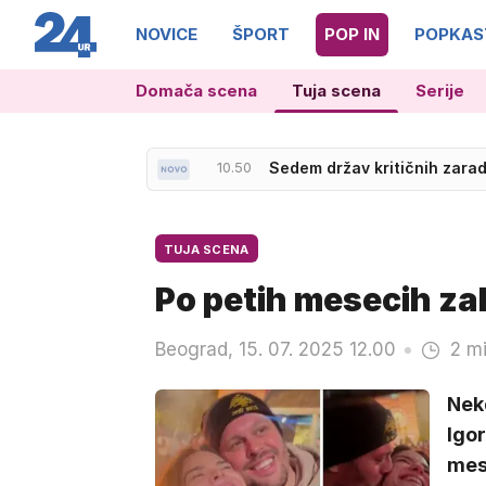
NOVICE
ŠPORT
POP IN
POPKAS
Domača scena
Tuja scena
Serije
10.40
Izjemne sušne razmere: do
10.50
Sedem držav kritičnih zara
TUJA SCENA
Po petih mesecih zak
Beograd, 15. 07. 2025 12.00
2 mi
Nek
Igor
mese