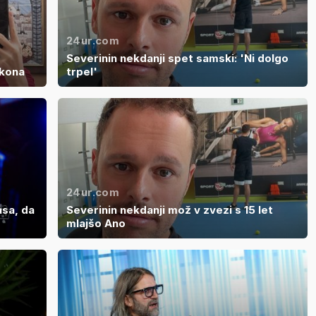
24ur.com
Severinin nekdanji spet samski: 'Ni dolgo
akona
trpel'
24ur.com
asa, da
Severinin nekdanji mož v zvezi s 15 let
mlajšo Ano