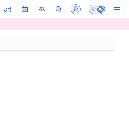
Preklopi barvni na
ZIN