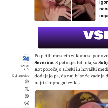
Igor
nene
nepr
Po petih mesecih zakona se ponov
Severine
. S petnajst let mlajšo
Sofi
AVTOR:
Kot poročajo srbski in hrvaški medij
K.D.
dodajajo pa, da naj bi se že zadnja 
Deli zgodbo:
najti skupnega jezika.