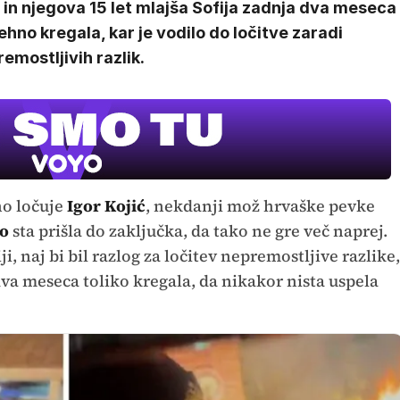
 in njegova 15 let mlajša Sofija zadnja dva meseca
hno kregala, kar je vodilo do ločitve zaradi
emostljivih razlik.
no ločuje
Igor Kojić
, nekdanji mož hrvaške pevke
jo
sta prišla do zaključka, da tako ne gre več naprej.
i, naj bi bil razlog za ločitev nepremostljive razlike,
dva meseca toliko kregala, da nikakor nista uspela