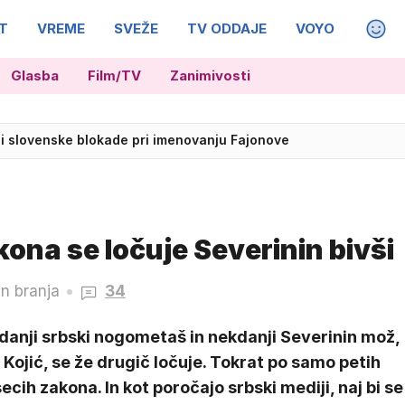
T
VREME
SVEŽE
TV ODDAJE
VOYO
MAGA
Glasba
Film/TV
Zanimivosti
 normalnosti manjka 100 mm padavin
di slovenske blokade pri imenovanju Fajonove
ona se ločuje Severinin bivši
n branja
34
danji srbski nogometaš in nekdanji Severinin mož,
 Kojić, se že drugič ločuje. Tokrat po samo petih
cih zakona. In kot poročajo srbski mediji, naj bi se