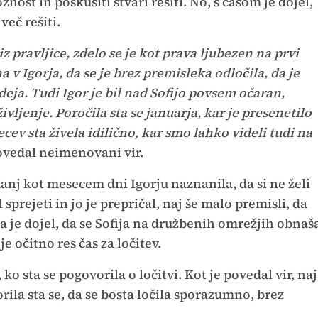
žnost in poskusiti stvari rešiti. No, s časom je dojel,
več rešiti.
iz pravljice, zdelo se je kot prava ljubezen na prvi
na v Igorja, da se je brez premisleka odločila, da je
eja. Tudi Igor je bil nad Sofijo povsem očaran,
življenje. Poročila sta se januarja, kar je presenetilo
cev sta živela idilično, kar smo lahko videli tudi na
vedal neimenovani vir.
manj kot mesecem dni Igorju naznanila, da si ne želi
 sprejeti in jo je prepričal, naj še malo premisli, da
pa je dojel, da se Sofija na družbenih omrežjih obnaš
je očitno res čas za ločitev.
ko sta se pogovorila o ločitvi. Kot je povedal vir, naj
rila sta se, da se bosta ločila sporazumno, brez