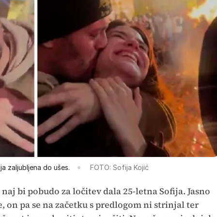
ja zaljubljena do ušes.
FOTO: Sofija Kojić
, naj bi pobudo za ločitev dala 25-letna Sofija. Jasno
e, on pa se na začetku s predlogom ni strinjal ter