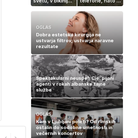
svetu, v bikiniju
telefone, nato pa
znova navdušila
se zgodi nekaj
nepričakovanega
OGLAS
Dobra estetska kirurgija ne
ustvarja filtrov, ustvarja naravne
rezultate
Spektakularni neuspeh Cie: pijani
agenti v rokah albanske tajne
službe
OGLAS
Kam v Ljubljani poleti? Od rimskih
ostalin do sodobne umetnosti in
večernih koncertov