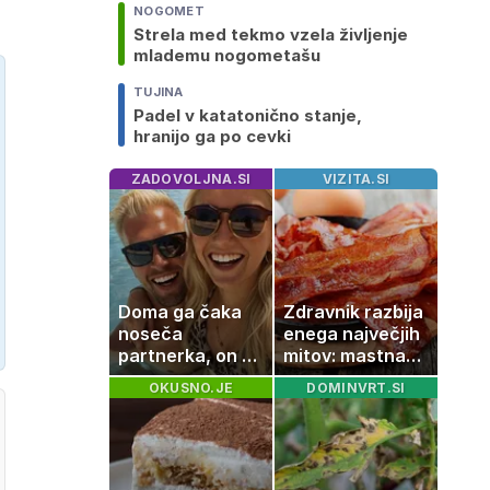
NOGOMET
Strela med tekmo vzela življenje
mlademu nogometašu
TUJINA
Padel v katatonično stanje,
hranijo ga po cevki
ZADOVOLJNA.SI
VIZITA.SI
Doma ga čaka
Zdravnik razbija
noseča
enega največjih
partnerka, on pa
mitov: mastna
dopustuje z
jetra ne
OKUSNO.JE
DOMINVRT.SI
drugo
nastanejo
zaradi slanine,
temveč zaradi
živila, ki ga
imamo vsi radi