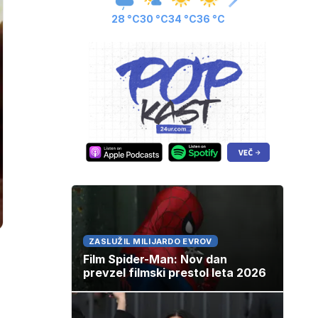
28 °C
30 °C
34 °C
36 °C
ZASLUŽIL MILIJARDO EVROV
Film Spider-Man: Nov dan
prevzel filmski prestol leta 2026