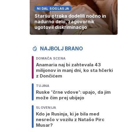
NI DAL SOGLASJA
Staršu otroka dodelili nočno in
nadurno delo, zagovornik
ugotovil diskriminacijo
NAJBOLJ BRANO
DOMAČA SCENA
Anamaria naj bi zahtevala 43
milijonov in manj dni, ko sta hčerki
z Dončićem
TUJINA
Ruske 'črne vdove': upajo, da jim
može čim prej ubijejo
SLOVENIJA
Kdo je Rusinja, ki je bila med
nesrečo v vozilu z Natašo Pirc
Musar?