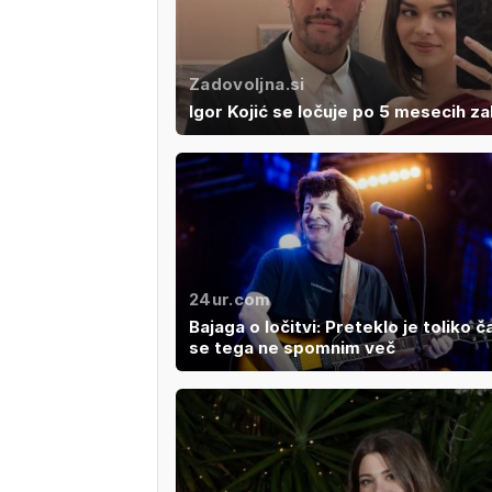
Zadovoljna.si
Igor Kojić se ločuje po 5 mesecih z
24ur.com
Bajaga o ločitvi: Preteklo je toliko č
se tega ne spomnim več