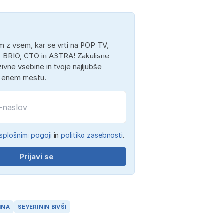
 z vsem, kar se vrti na POP TV,
 BRIO, OTO in ASTRA! Zakulisne
ivne vsebine in tvoje najljubše
a enem mestu.
splošnimi pogoji
in
politiko zasebnosti
.
Prijavi se
INA
SEVERININ BIVŠI