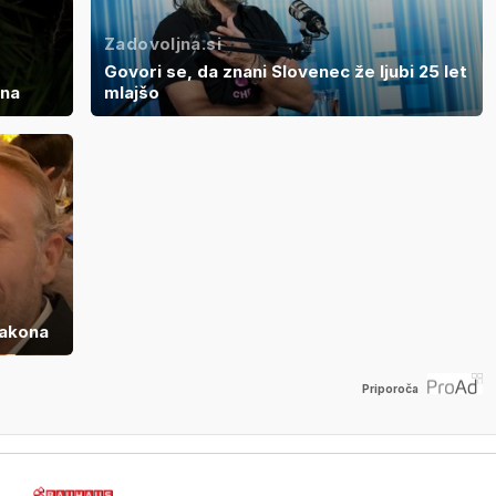
Zadovoljna.si
Govori se, da znani Slovenec že ljubi 25 let
ona
mlajšo
zakona
Priporoča