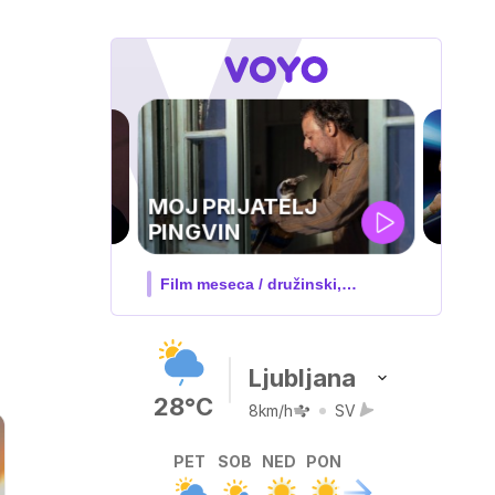
UEFA
SUPERPOKAL
V živo na VOYO: sreda ob 20.30
Ljubljana
28°C
8km/h
SV
PET
SOB
NED
PON