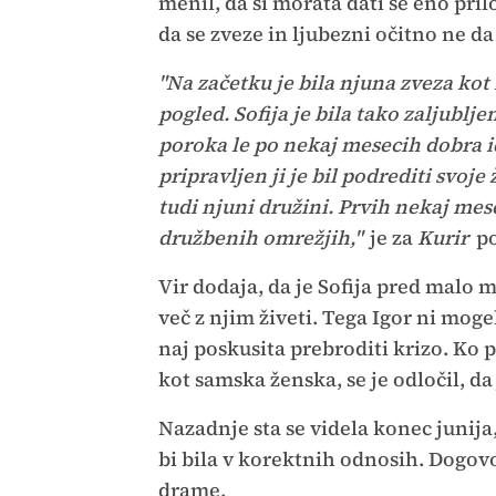
menil, da si morata dati še eno prilo
da se zveze in ljubezni očitno ne da 
"Na začetku je bila njuna zveza kot 
pogled. Sofija je bila tako zaljublje
poroka le po nekaj mesecih dobra id
pripravljen ji je bil podrediti svoje 
tudi njuni družini. Prvih nekaj mese
družbenih omrežjih,"
je za
Kurir
po
Vir dodaja, da je Sofija pred malo 
več z njim živeti. Tega Igor ni mogel
naj poskusita prebroditi krizo. Ko 
kot samska ženska, se je odločil, da 
Nazadnje sta se videla konec junija, 
bi bila v korektnih odnosih. Dogovo
drame.