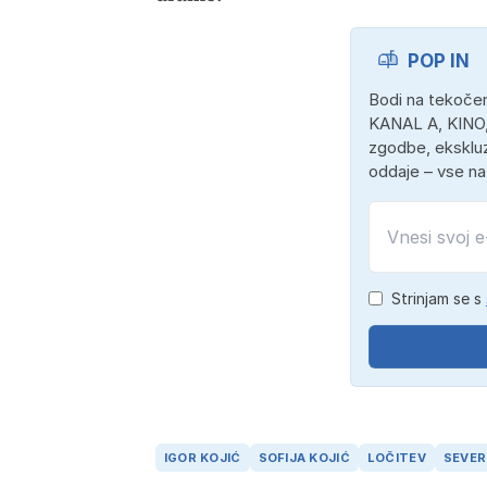
POP IN
Bodi na tekočem
KANAL A, KINO,
zgodbe, ekskluz
oddaje – vse n
Strinjam se s
IGOR KOJIĆ
SOFIJA KOJIĆ
LOČITEV
SEVER