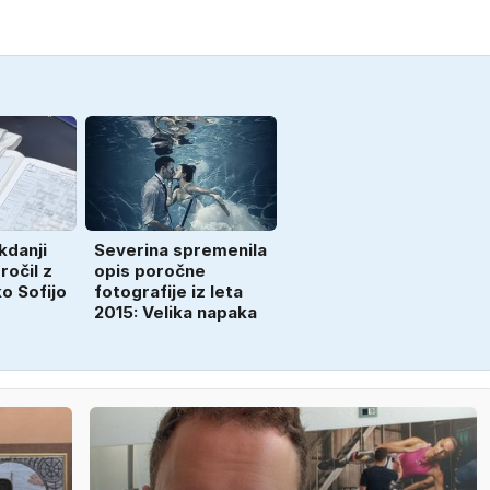
kdanji
Severina spremenila
ročil z
opis poročne
o Sofijo
fotografije iz leta
2015: Velika napaka