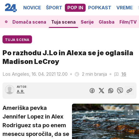
NOVICE
ŠPORT
POP IN
POPKAST
VREME
Domača scena
Tuja scena
Serije
Glasba
Film/TV
TUJA SCENA
Po razhodu J.Lo in Alexa se je oglasila
Madison LeCroy
Los Angeles, 16. 04. 2021 12.00
2 min branja
16
AVTOR:
A.R.
Ameriška pevka
Jennifer Lopez in Alex
Rodriguez sta po enem
mesecu sporočila, da se