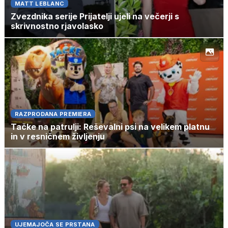
MATT LEBLANC
Zvezdnika serije Prijatelji ujeli na večerji s
skrivnostno rjavolasko
RAZPRODANA PREMIERA
Tačke na patrulji: Reševalni psi na velikem platnu
in v resničnem življenju
UJEMAJOČA SE PRSTANA