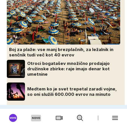
Boj za plaže: vse manj brezplačnih, za ležalnik in
senčnik tudi več kot 40 evrov
Otroci bogatašev množično prodajajo
družinske zbirke: raje imajo denar kot
umetnine
Medtem ko je svet trepetal zaradi vojne,
so oni služili 600.000 evrov na minuto
43 milijonov evrov? Koliko so po razhodu
zahtevale ali prejele partnerice športnih
zvezdnikov