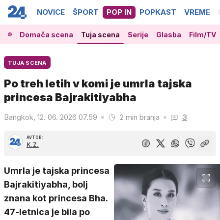
NOVICE
ŠPORT
POP IN
POPKAST
VREME
Domača scena
Tuja scena
Serije
Glasba
Film/TV
TUJA SCENA
Po treh letih v komi je umrla tajska
princesa Bajrakitiyabha
Bangkok, 12. 06. 2026 07.59
2 min branja
3
AVTOR:
K.Z.
Umrla je tajska princesa
Bajrakitiyabha, bolj
znana kot princesa Bha.
47-letnica je bila po