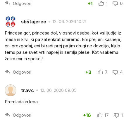
Odgovori
+1
1
0
sbštajerec
12. 06. 2026 10.21
Princesa gor, princesa dol, v osnovi oseba, kot vsi ljudje iz
mesa in krvi, ki pa žal enkrat umiremo. Eni prej eni kasneje,
eni prezgodaj, eni bi radi prej pa jim drugi ne dovolijo, kljub
temu pa se svet vrti naprej in zemlja pleše. Kot vsakemu
želim mir in spokoj!
Odgovori
+3
7
4
travc
12. 06. 2026 09.05
Premlada in lepa.
Odgovori
+16
17
1