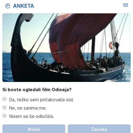
ANKETA
Si boste ogledali film Odiseja?
Da, težko sem pričakoval/a izid.
Ne, ne zanima me.
Nisem se še odločil/a.
Moški
Ženska