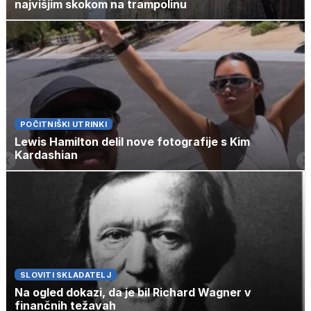
najvišjim skokom na trampolinu
POČITNIŠKI UTRINKI
Lewis Hamilton delil nove fotografije s Kim
Kardashian
SLOVITI SKLADATELJ
Na ogled dokazi, da je bil Richard Wagner v
finančnih težavah