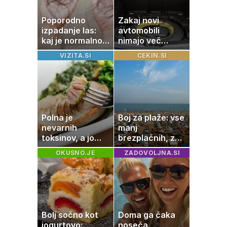
Poporodno
Zakaj novi
izpadanje las:
avtomobili
kaj je normalno
nimajo več
in kako si
rezervne gume?
VIZITA.SI
CEKIN.SI
pomagati
Polna je
Boj za plaže: vse
nevarnih
manj
toksinov, a jo
brezplačnih, za
imamo vsi radi:
ležalnik in
OKUSNO.JE
ZADOVOLJNA.SI
to je najbolj
senčnik tudi več
nezdrava riba, ki
kot 40 evrov
jo mnogi redno
uživajo
Bolj sočno kot
Doma ga čaka
jogurtovo:
noseča