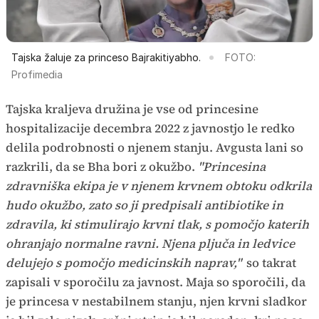
Tajska žaluje za princeso Bajrakitiyabho.
FOTO:
Profimedia
Tajska kraljeva družina je vse od princesine
hospitalizacije decembra 2022 z javnostjo le redko
delila podrobnosti o njenem stanju. Avgusta lani so
razkrili, da se Bha bori z okužbo.
"Princesina
zdravniška ekipa je v njenem krvnem obtoku odkrila
hudo okužbo, zato so ji predpisali antibiotike in
zdravila, ki stimulirajo krvni tlak, s pomočjo katerih
ohranjajo normalne ravni. Njena pljuča in ledvice
delujejo s pomočjo medicinskih naprav,"
so takrat
zapisali v sporočilu za javnost. Maja so sporočili, da
je princesa v nestabilnem stanju, njen krvni sladkor