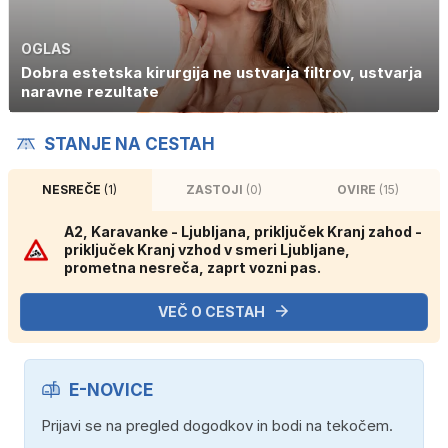
OGLAS
Dobra estetska kirurgija ne ustvarja filtrov, ustvarja
naravne rezultate
STANJE NA CESTAH
NESREČE
(1)
ZASTOJI
(0)
OVIRE
(15)
A2, Karavanke - Ljubljana, priključek Kranj zahod -
priključek Kranj vzhod v smeri Ljubljane,
prometna nesreča, zaprt vozni pas.
VEČ O CESTAH
E-NOVICE
Prijavi se na pregled dogodkov in bodi na tekočem.