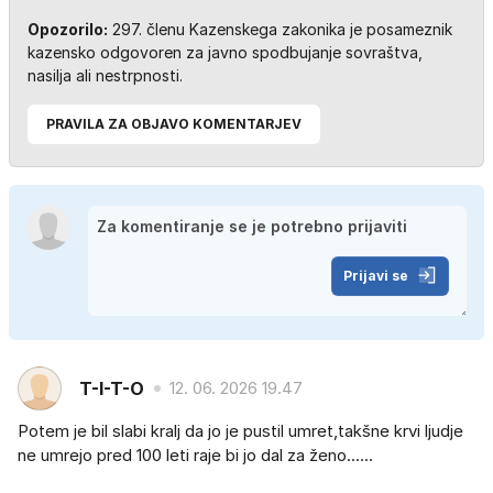
Opozorilo:
297. členu Kazenskega zakonika je posameznik
kazensko odgovoren za javno spodbujanje sovraštva,
nasilja ali nestrpnosti.
PRAVILA ZA OBJAVO KOMENTARJEV
Prijavi se
T-I-T-O
12. 06. 2026 19.47
Potem je bil slabi kralj da jo je pustil umret,takšne krvi ljudje
ne umrejo pred 100 leti raje bi jo dal za ženo......