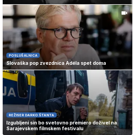
POSLUŠALNICA
Slovaška pop zvezdnica Adéla spet doma
REŽISER DARKO ŠTANTA
Izgubljeni sin bo svetovno premiero doživel na
Sarajevskem filmskem festivalu