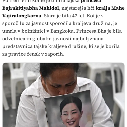
Po treh letih kome je umrla tajska
princesa
Bajrakitiyabha Mahidol
, najstarejša hči
kralja Mahe
Vajiralongkorna
. Stara je bila 47 let. Kot je v
sporočilu za javnost sporočila kraljeva družina, je
umrla v bolnišnici v Bangkoku. Princesa Bha je bila
odvetnica in globalni javnosti najbolj znana
predstavnica tajske kraljeve družine, ki se je borila
za pravice žensk v zaporih.