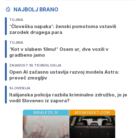
NAJBOLJ BRANO
TUJINA
'Človeška napaka': ženski pomotoma vstavili
zarodek drugega para
TUJINA
'Kot v slabem filmu!' Osem ur, dve vozili v
gradbeno jamo
ZNANOST IN TEHNOLOGIJA
Open AI začasno ustavlja razvoj modela Astra:
preveč zmogljiv
SLOVENIJA
Italijanska policija razbila kriminalno združbo, jo je
vodil Slovenec iz zapora?
BIBALEZE.SI
MOSKISVET.COM