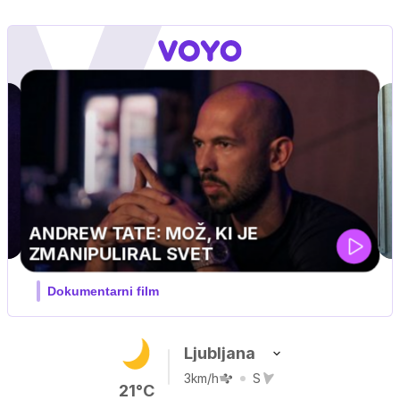
MOJ PRIJATELJ PINGVIN
Film meseca / družinski, pustolovski
Ljubljana
3km/h
S
21°C