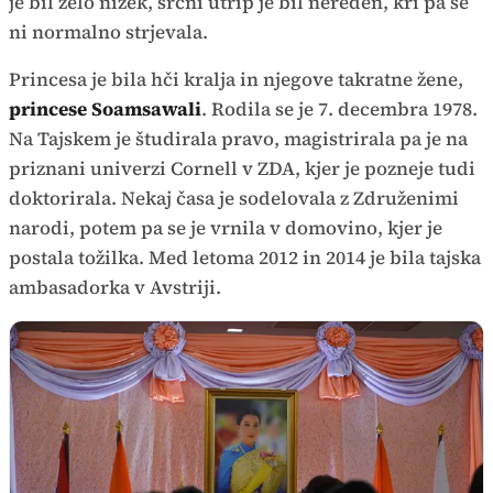
je bil zelo nizek, srčni utrip je bil nereden, kri pa se
ni normalno strjevala.
Princesa je bila hči kralja in njegove takratne žene,
princese Soamsawali
. Rodila se je 7. decembra 1978.
Na Tajskem je študirala pravo, magistrirala pa je na
priznani univerzi Cornell v ZDA, kjer je pozneje tudi
doktorirala. Nekaj časa je sodelovala z Združenimi
narodi, potem pa se je vrnila v domovino, kjer je
postala tožilka. Med letoma 2012 in 2014 je bila tajska
ambasadorka v Avstriji.