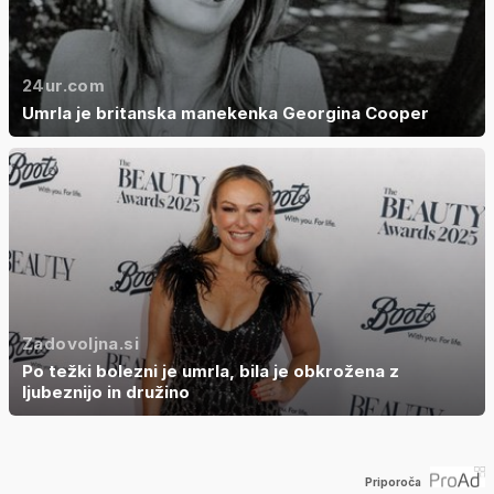
24ur.com
Umrla je britanska manekenka Georgina Cooper
Zadovoljna.si
Po težki bolezni je umrla, bila je obkrožena z
ljubeznijo in družino
Priporoča