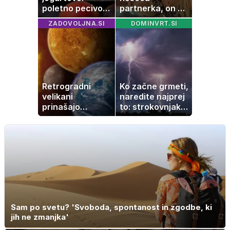
poletno pecivo,
partnerka, on pa
ki vedno uspe
dopustuje z
ZADOVOLJNA.SI
DOMINVRT.SI
drugo
Retrogradni
Ko začne grmeti,
velikani
naredite najprej
prinašajo
to: strokovnjaki
pomembne
opozarjajo na
premike – kaj
pogosto napako
pomeni, da so
Saturn, Neptun
in Pluton hkrati
retrogradni?
Sam po svetu? 'Svoboda, spontanost in zgodbe, ki
jih ne zmanjka'