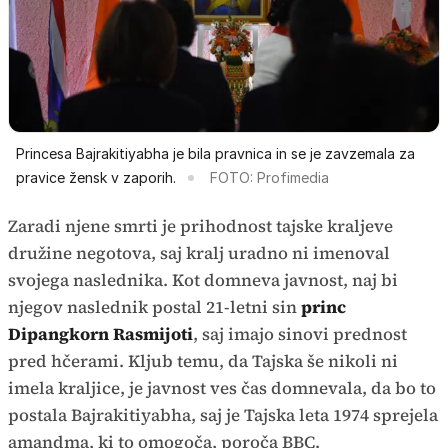
Princesa Bajrakitiyabha je bila pravnica in se je zavzemala za
pravice žensk v zaporih.
FOTO: Profimedia
Zaradi njene smrti je prihodnost tajske kraljeve
družine negotova, saj kralj uradno ni imenoval
svojega naslednika. Kot domneva javnost, naj bi
njegov naslednik postal 21-letni sin
princ
Dipangkorn Rasmijoti
, saj imajo sinovi prednost
pred hčerami. Kljub temu, da Tajska še nikoli ni
imela kraljice, je javnost ves čas domnevala, da bo to
postala Bajrakitiyabha, saj je Tajska leta 1974 sprejela
amandma, ki to omogoča, poroča BBC.