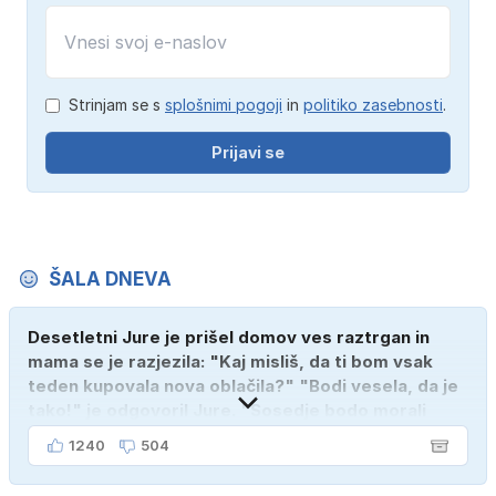
Strinjam se s
splošnimi pogoji
in
politiko zasebnosti
.
Prijavi se
ŠALA DNEVA
Desetletni Jure je prišel domov ves raztrgan in
mama se je razjezila: "Kaj misliš, da ti bom vsak
teden kupovala nova oblačila?" "Bodi vesela, da je
tako!" je odgovoril Jure. "Sosedje bodo morali
kupiti novega sina, tako sem ga prebutal!"
1240
504