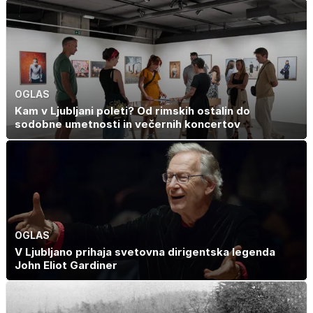
OGLAS
Kam v Ljubljani poleti? Od rimskih ostalin do
sodobne umetnosti in večernih koncertov
OGLAS
V Ljubljano prihaja svetovna dirigentska legenda
John Eliot Gardiner