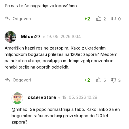
Pri nas te še nagradijo za lopovščino
Odgovori
+2
2
0
Mihac27
19. 05. 2026 10.14
Ameriških kazni res ne zastopim. Kako z ukradenim
miljončkom bogatašu prilezeš na 120let zapora? Medtem
pa nekateri ubijajo, posiljujejo in dobijo zgolj opozorila in
rehabilitacije na odprtih oddelkih.
Odgovori
+2
5
3
osservatore
19. 05. 2026 10.28
@mihac. Se popolnomastrinja s tabo. Kako lahko za en
bogi miljon računovodkinji grozi skupno do 120 let
zapora?