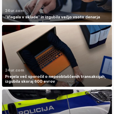
24ur.com
'Vlagala v sklade' in izgubila večjo vsoto denarja
24ur.com
Prejela več sporočil o nepooblaščenih transakcijah,
izgubila skoraj 600 evrov