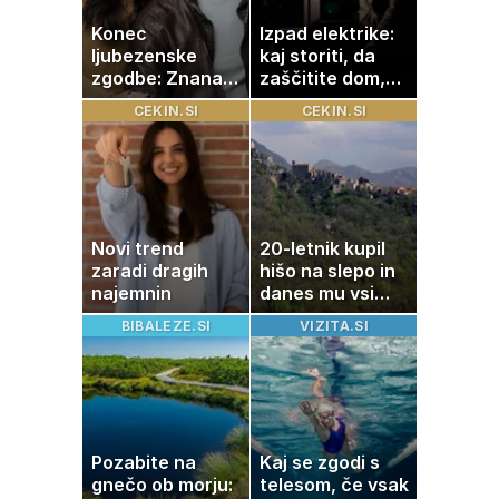
Konec
Izpad elektrike:
ljubezenske
kaj storiti, da
zgodbe: Znana
zaščitite dom,
Slovenka
hrano in
CEKIN.SI
CEKIN.SI
potrdila razhod
elektronske
z dolgoletnim
naprave
partnerjem
Novi trend
20-letnik kupil
zaradi dragih
hišo na slepo in
najemnin
danes mu vsi
zavidajo
BIBALEZE.SI
VIZITA.SI
Pozabite na
Kaj se zgodi s
gnečo ob morju:
telesom, če vsak