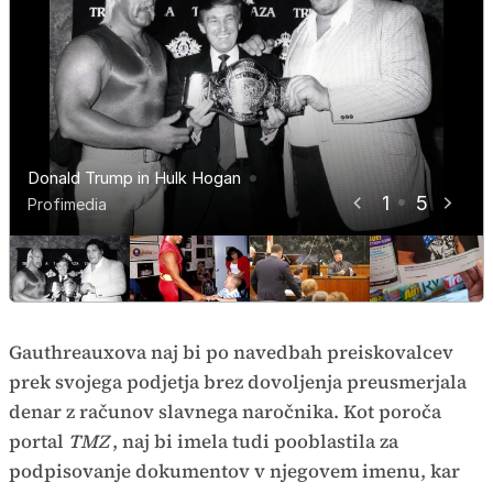
Donald Trump in Hulk Hogan
Hulk Hogan na sodišču (2017)
Pokrivalo z motivom Hulka Hogana
1
5
Hulk Hogan (1992)
Hulk Hogan
Profimedia
Profimedia
Profimedia
Profimedia
Profimedia
Gauthreauxova naj bi po navedbah preiskovalcev
prek svojega podjetja brez dovoljenja preusmerjala
denar z računov slavnega naročnika. Kot poroča
portal
TMZ
, naj bi imela tudi pooblastila za
podpisovanje dokumentov v njegovem imenu, kar