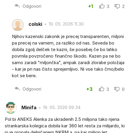
Odgovori
+1
3
2
colski
19. 05. 2026 11.30
Njihov kazenski zakonik je precej transparenten, miljoni
pa precej na varnem, za razliko od nas. Seveda bo
dobila zgolj delček te kazni, še posebej če bo lahko
povrnila povzročeno finančno škodo. Kazen pa ne bo
samo zaradi "miljončka", ampak zaradi zlorabe položaja
- kar je pri nas čisto sprejemljivo. Ni vse tako črno/belo
kot se bere.
Odgovori
+3
3
0
Minifa
19. 05. 2026 09.34
Pol bi ANEKS Alenka za ukradenih 2.5 milijona tako njena
strankarska kolegica dobila kar 360 let resta za milijardo, ki
jo je oropala delničarjem NKBM a..pa kar milijon let..