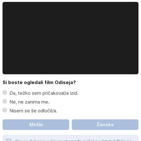
Si boste ogledali film Odiseja?
Da, težko sem pričakoval/a izid.
Ne, ne zanima me.
Nisem se še odločil/a.
Moški
Ženska