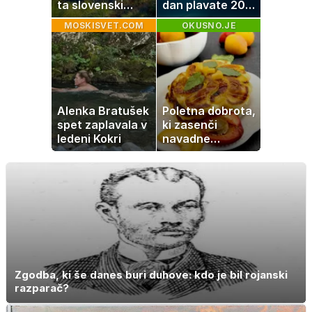
ta slovenski
dan plavate 20
kotiček je pravi
minut? Učinki, ki
MOSKISVET.COM
OKUSNO.JE
raj za družine
jih morda ne
pričakujete
Alenka Bratušek
Poletna dobrota,
spet zaplavala v
ki zasenči
ledeni Kokri
navadne
palačinke
Zgodba, ki še danes buri duhove: kdo je bil rojanski
razparač?