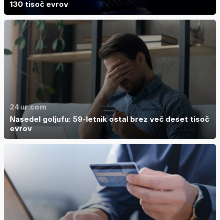
130 tisoč evrov
24ur.com
Nasedel goljufu: 59-letnik ostal brez več deset tisoč
evrov