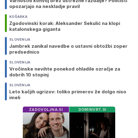
Varnostni konvoj brez ustrezne razdalje? Policisti
opozarjajo na neskladje pravil
KOŠARKA
Zgodovinski korak: Aleksander Sekulić na klopi
katalonskega giganta
SLOVENIJA
Jambrek zanikal navedbe o ustavni obtožbi zoper
predsednico
SLOVENIJA
Vročinske nevihte ponekod ohladile ozračje za
dobrih 10 stopinj
SLOVENIJA
Leto kačjih ugrizov: toliko primerov že dolgo niso
imeli
ZADOVOLJNA.SI
DOMINVRT.SI