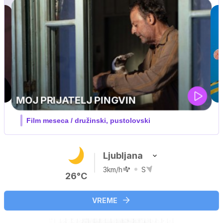
IQ 160
Nova hrvaška serija
Ljubljana
3km/h
S
26°C
VREME