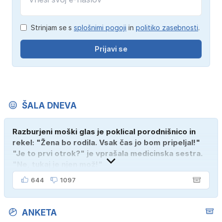
Strinjam se s
splošnimi pogoji
in
politiko zasebnosti
.
Prijavi se
ŠALA DNEVA
Razburjeni moški glas je poklical porodnišnico in
rekel: "Žena bo rodila. Vsak čas jo bom pripeljal!"
"Je to prvi otrok?" je vprašala medicinska sestra.
"Ne, tukaj je njen mož!"
644
1097
ANKETA