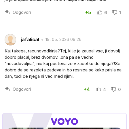
Odgovori
+5
6
1
jafalical
19. 05. 2026 09.26
Kaj takega, racunovodkinja?Tej, ki je je zaupal vse, ji dovolj
dobro placal, brez dvomov...ona pa se vedno
"nezadovoljna", nic kaj postena ze v zacetku do njega?!Se
dobro da se razpleta zadeva in bo resnica se kako prisla na
dan, tudi ce njega ni vec med njimi.
Odgovori
+4
4
0