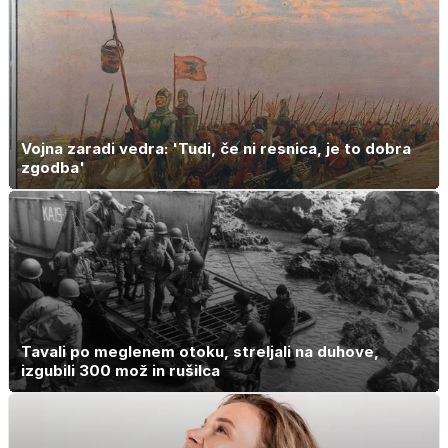
Vojna zaradi vedra: 'Tudi, če ni resnica, je to dobra
zgodba'
Tavali po meglenem otoku, streljali na duhove,
izgubili 300 mož in rušilca