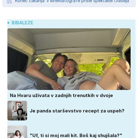
Konec čakanja: v kinematografe prišel spektakel Odiseja
BIBALEZE
Na Hvaru uživata v zadnjih trenutkih v dvoje
Je panda starševstvo recept za uspeh?
"Uf, ti si moj mali kit. Boš kaj shujšala?"