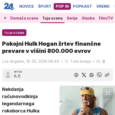
NOVICE
ŠPORT
POP IN
POPKAST
VREME
Domača scena
Tuja scena
Serije
Glasba
Film/TV
TUJA SCENA
Pokojni Hulk Hogan žrtev finančne
prevare v višini 800.000 evrov
Los Angeles, 19. 05. 2026 08.49
1 min branja
8
AVTOR:
A. P.
Nekdanja
računovodkinja
legendarnega
rokoborca Hulka