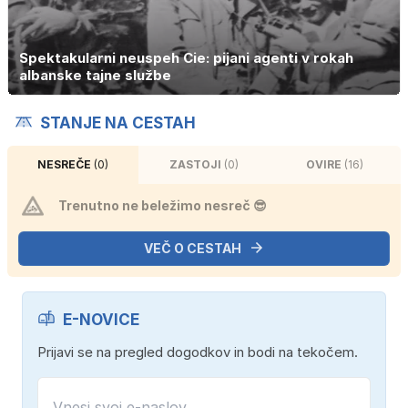
Spektakularni neuspeh Cie: pijani agenti v rokah
albanske tajne službe
STANJE NA CESTAH
NESREČE
(0)
ZASTOJI
(0)
OVIRE
(16)
Trenutno ne beležimo nesreč 😎
VEČ O CESTAH
E-NOVICE
Prijavi se na pregled dogodkov in bodi na tekočem.