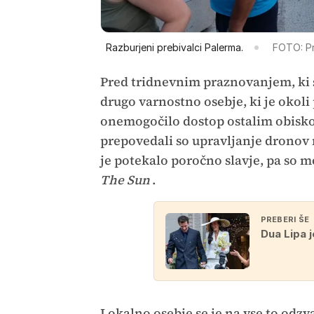
Razburjeni prebivalci Palerma.
FOTO: P
Pred tridnevnim praznovanjem, ki se 
drugo varnostno osebje, ki je okoli
onemogočilo dostop ostalim obiskov
prepovedali so upravljanje dronov 
je potekalo poročno slavje, pa so m
The Sun
.
PREBERI ŠE
Dua Lipa 
Lokalno osebje se je na vse to odzval