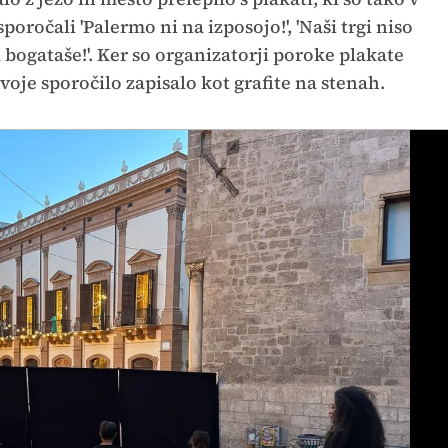
oročali 'Palermo ni na izposojo!', 'Naši trgi niso
 bogataše!'. Ker so organizatorji poroke plakate
svoje sporočilo zapisalo kot grafite na stenah.