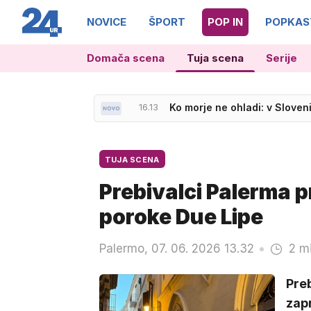
NOVICE
ŠPORT
POP IN
POPKAS
Domača scena
Tuja scena
Serije
16.09
Slovenski skakalci bodo lah
16.13
Ko morje ne ohladi: v Sloveni
TUJA SCENA
Prebivalci Palerma p
poroke Due Lipe
Palermo, 07. 06. 2026 13.32
2 m
Preb
zapr