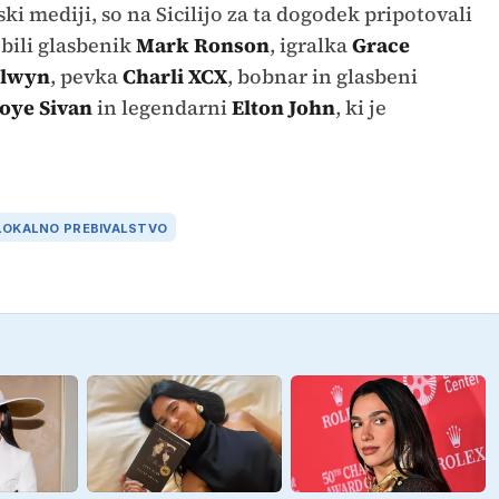
ski mediji, so na Sicilijo za ta dogodek pripotovali
 bili glasbenik
Mark Ronson
, igralka
Grace
Alwyn
, pevka
Charli XCX
, bobnar in glasbeni
oye Sivan
in legendarni
Elton John
, ki je
LOKALNO PREBIVALSTVO