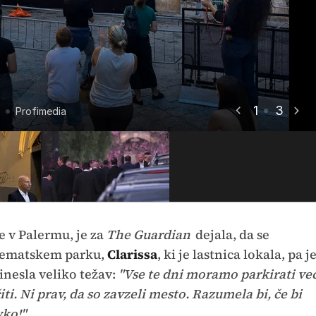
1
3
Profimedia
Profimedia
Profimedia
ne v Palermu, je za
The Guardian
dejala, da se
v tematskem parku,
Clarissa
, ki je lastnica lokala, pa j
inesla veliko težav:
"Vse te dni moramo parkirati ve
ti. Ni prav, da so zavzeli mesto. Razumela bi, če bi
vko!"