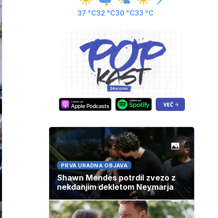
37 °C
32 °C
30 °C
33 °C
PRVA URADNA OBJAVA
Shawn Mendes potrdil zvezo z
nekdanjim dekletom Neymarja