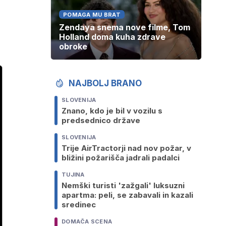
POMAGA MU BRAT
Zendaya snema nove filme, Tom
Holland doma kuha zdrave
obroke
NAJBOLJ BRANO
SLOVENIJA
Znano, kdo je bil v vozilu s
predsednico države
SLOVENIJA
Trije AirTractorji nad nov požar, v
bližini požarišča jadrali padalci
TUJINA
Nemški turisti 'zažgali' luksuzni
apartma: peli, se zabavali in kazali
sredinec
DOMAČA SCENA