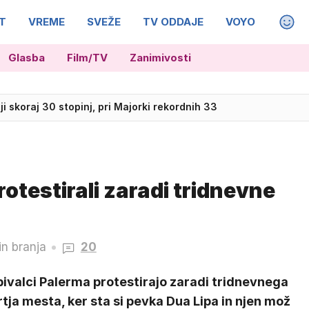
T
VREME
SVEŽE
TV ODDAJE
VOYO
MAGA
Glasba
Film/TV
Zanimivosti
ko prostor na čeladah tržili sami
ji skoraj 30 stopinj, pri Majorki rekordnih 33
rotestirali zaradi tridnevne
in branja
20
ivalci Palerma protestirajo zaradi tridnevnega
tja mesta, ker sta si pevka Dua Lipa in njen mož