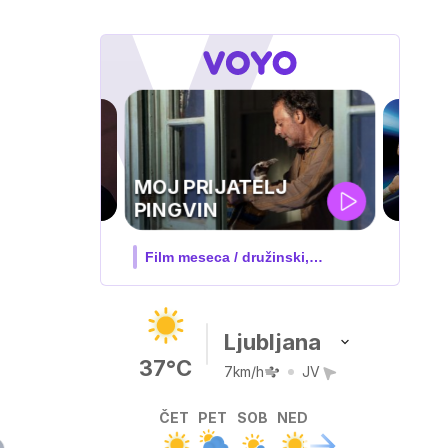
UEFA
SUPERPOKAL
V živo na VOYO: sreda ob 20.30
Ljubljana
37°C
7km/h
JV
ČET
PET
SOB
NED