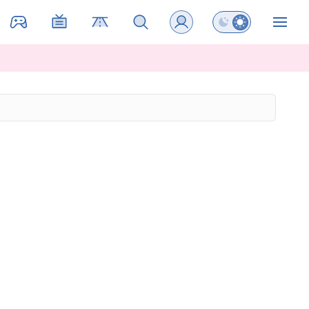
Preklopi barvni na
ZIN