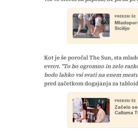
PREBERI ŠE
Mladoporo
Sicilijo
Kot je še poročal The Sun, sta mlad
evrov.
"To bo ogromno in zelo razko
bodo lahko vsi svati na enem mestu,
pred začetkom dogajanja za tabloid 
PREBERI ŠE
Začelo se
Calluma T