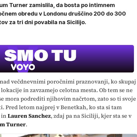
lum Turner zamislila, da bosta po intimnem
očnem obredu v Londonu druščino 200 do 300
ov za tri dni povabila na Sicilijo.
o nad večdnevnimi poročnimi praznovanji, ko skupaj
e lokacije in zavzamejo celotna mesta. Ob tem se ne
 se mora podrediti njihovim načrtom, zato so ti svoje
sti. Pred letom najprej v Benetkah, ko sta si tam
in
Lauren Sanchez
, zdaj pa na Siciliji, kjer sta se v
um Turner
.