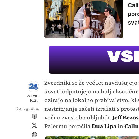
Cal
por
svat
Zvezdniki se že več let navdušujej
s svati odpotujejo na bolj eksotičn
AVTOR:
ozirajo na lokalno prebivalstvo, ki
K.Z.
nestrinjanje začeli izražati s prote
Deli zgodbo:
večno zvestobo obljubila
Jeff Bezos
Palermu poročila
Dua Lipa
in
Call