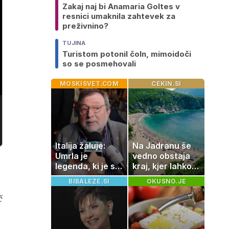
Zakaj naj bi Anamaria Goltes v
resnici umaknila zahtevek za
preživnino?
TUJINA
Turistom potonil čoln, mimoidoči
so se posmehovali
MOSKISVET.COM
CEKIN.SI
Italija žaluje:
Na Jadranu še
Umrla je
vedno obstaja
legenda, ki je s
kraj, kjer lahko
svojimi pesmimi
dopustujete
BIBALEZE.SI
OKUSNO.JE
e
zaznamovala
poceni:
Italijo
nastanitev že od
č
10 evrov, kosilo
za pet evrov