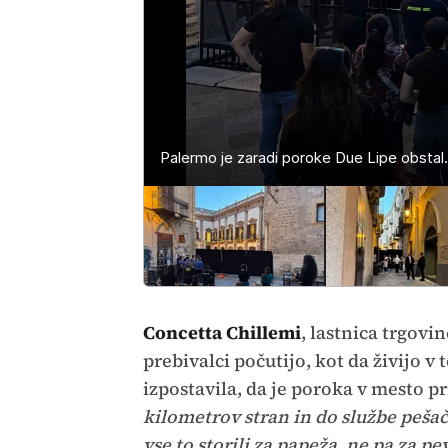
Palermo je zaradi poroke Due Lipe obstal.
Palermo je zaradi poroke Due Lipe obstal.
Palermo je zaradi poroke Due Lipe obstal.
Concetta Chillemi
, lastnica trgovi
prebivalci počutijo, kot da živijo 
izpostavila, da je poroka v mesto pr
kilometrov stran in do službe pešači
vse to storili za papeža, ne pa za pe