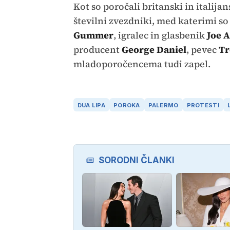
Kot so poročali britanski in italijan
številni zvezdniki, med katerimi so
Gummer
, igralec in glasbenik
Joe 
producent
George Daniel
, pevec
Tr
mladoporočencema tudi zapel.
DUA LIPA
POROKA
PALERMO
PROTESTI
SORODNI ČLANKI