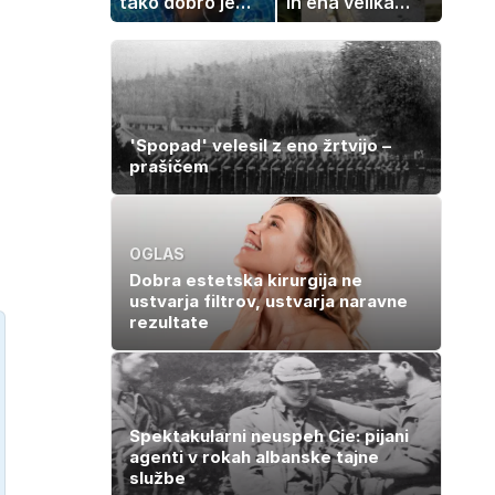
tako dobro je
in ena velika
videti znana
želja: živeti na
Slovenka
polno s
sladkorno
boleznijo
'Spopad' velesil z eno žrtvijo –
prašičem
OGLAS
Dobra estetska kirurgija ne
ustvarja filtrov, ustvarja naravne
rezultate
Spektakularni neuspeh Cie: pijani
agenti v rokah albanske tajne
službe