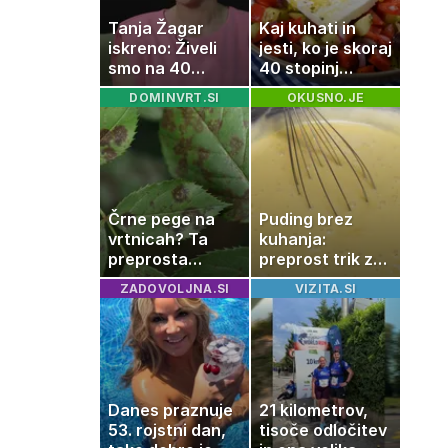
Tanja Žagar
Kaj kuhati in
iskreno: Živeli
jesti, ko je skoraj
smo na 40
40 stopinj
kvadratih, a
Celzija: 5 kosil
DOMINVRT.SI
OKUSNO.JE
imela sem vse,
brez prižiganja
kar otrok
pečice
potrebuje
Črne pege na
Puding brez
vrtnicah? Ta
kuhanja:
preprosta
preprost trik za
sestavina
pripravo v le
ZADOVOLJNA.SI
VIZITA.SI
pomaga
nekaj minutah
preprečiti
težavo
Danes praznuje
21 kilometrov,
53. rojstni dan,
tisoče odločitev