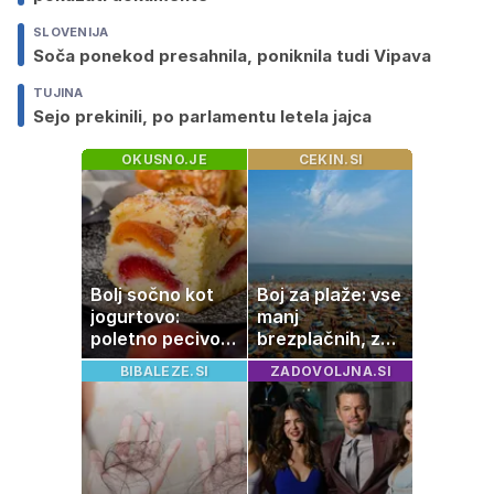
SLOVENIJA
Soča ponekod presahnila, poniknila tudi Vipava
TUJINA
Sejo prekinili, po parlamentu letela jajca
OKUSNO.JE
CEKIN.SI
Bolj sočno kot
Boj za plaže: vse
jogurtovo:
manj
poletno pecivo,
brezplačnih, za
ki vedno uspe
ležalnik in
BIBALEZE.SI
ZADOVOLJNA.SI
senčnik tudi več
kot 40 evrov