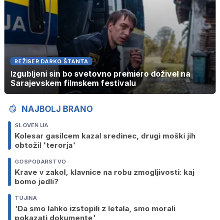
REŽISER DARKO ŠTANTA
Izgubljeni sin bo svetovno premiero doživel na
Sarajevskem filmskem festivalu
NAJBOLJ BRANO
SLOVENIJA
Kolesar gasilcem kazal sredinec, drugi moški jih
obtožil 'terorja'
GOSPODARSTVO
Krave v zakol, klavnice na robu zmogljivosti: kaj
bomo jedli?
TUJINA
'Da smo lahko izstopili z letala, smo morali
pokazati dokumente'