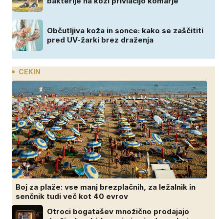
bakterije na koži privlačijo komarje
Občutljiva koža in sonce: kako se zaščititi
pred UV-žarki brez draženja
CEKIN
Boj za plaže: vse manj brezplačnih, za ležalnik in
senčnik tudi več kot 40 evrov
Otroci bogatašev množično prodajajo