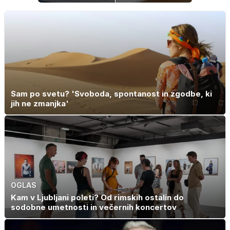
rezervne gume?
imamo vsi radi:
to je najbolj
nezdrava riba, ki
jo mnogi redno
uživajo
Sam po svetu? 'Svoboda, spontanost in zgodbe, ki
jih ne zmanjka'
OGLAS
Kam v Ljubljani poleti? Od rimskih ostalin do
sodobne umetnosti in večernih koncertov