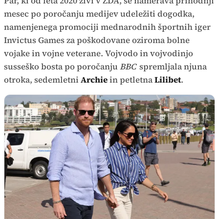
Par, ki od leta 2020 živi v ZDA, se namerava prihodnji
mesec po poročanju medijev udeležiti dogodka,
namenjenega promociji mednarodnih športnih iger
Invictus Games za poškodovane oziroma bolne
vojake in vojne veterane. Vojvodo in vojvodinjo
susseško bosta po poročanju
BBC
spremljala njuna
otroka, sedemletni
Archie
in petletna
Lilibet
.