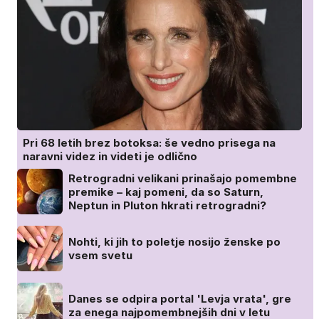
Pri 68 letih brez botoksa: še vedno prisega na
naravni videz in videti je odlično
Retrogradni velikani prinašajo pomembne
premike – kaj pomeni, da so Saturn,
Neptun in Pluton hkrati retrogradni?
Nohti, ki jih to poletje nosijo ženske po
vsem svetu
Danes se odpira portal 'Levja vrata', gre
za enega najpomembnejših dni v letu