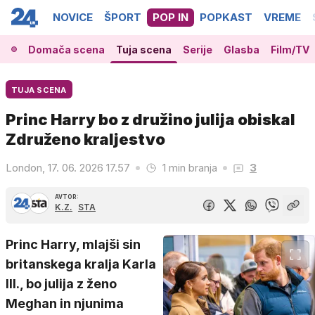
NOVICE
ŠPORT
POP IN
POPKAST
VREME
Domača scena
Tuja scena
Serije
Glasba
Film/TV
TUJA SCENA
Princ Harry bo z družino julija obiskal
Združeno kraljestvo
London, 17. 06. 2026 17.57
1 min branja
3
AVTOR:
K.Z.
STA
Princ Harry, mlajši sin
britanskega kralja Karla
III., bo julija z ženo
Meghan in njunima