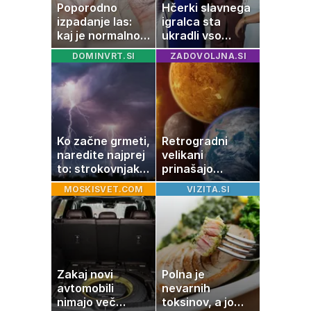
Poporodno
Hčerki slavnega
izpadanje las:
igralca sta
kaj je normalno
ukradli vso
in kako si
pozornost
DOMINVRT.SI
ZADOVOLJNA.SI
pomagati
Ko začne grmeti,
Retrogradni
naredite najprej
velikani
to: strokovnjaki
prinašajo
opozarjajo na
pomembne
MOSKISVET.COM
VIZITA.SI
pogosto napako
premike – kaj
pomeni, da so
Saturn, Neptun
in Pluton hkrati
retrogradni?
Zakaj novi
Polna je
avtomobili
nevarnih
nimajo več
toksinov, a jo