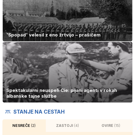
'Spopad' velesil z eno žrtvijo – prašičem
Spektakularni neuspeh Cie: pijani agenti v rokah
albanske tajne službe
STANJE NA CESTAH
NESREČE
(2)
ZASTOJI
(4)
OVIRE
(15)