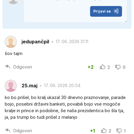
Prijavi se
jedupančpil
17. 06. 2026 21.11
šov tajm
Odgovori
+2
2
0
25.maj
17. 06. 2026 20.54
ko bo prišel, bo kralj ukazal 30 dnevno praznovanje, parade
bojo, posebni državni banketi, povabili bojo vse mogoče
kralje in prince in podobne, še naša prezidentica bo šla tja,
ja, pa trump bo tudi prišel z melanjo
Odgovori
+1
2
1