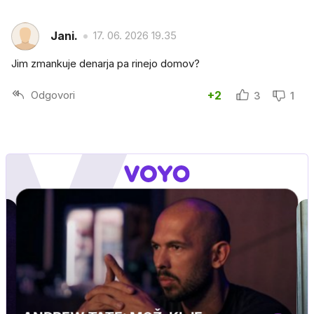
Jani.
17. 06. 2026 19.35
Jim zmankuje denarja pa rinejo domov?
Odgovori
+2
3
1