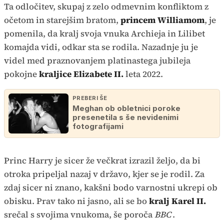
Ta odločitev, skupaj z zelo odmevnim konfliktom z
očetom in starejšim bratom,
princem Williamom
, je
pomenila, da kralj svoja vnuka Archieja in Lilibet
komajda vidi, odkar sta se rodila. Nazadnje ju je
videl med praznovanjem platinastega jubileja
pokojne
kraljice Elizabete II.
leta 2022.
PREBERI ŠE
Meghan ob obletnici poroke
presenetila s še nevidenimi
fotografijami
Princ Harry je sicer že večkrat izrazil željo, da bi
otroka pripeljal nazaj v državo, kjer se je rodil. Za
zdaj sicer ni znano, kakšni bodo varnostni ukrepi ob
obisku. Prav tako ni jasno, ali se bo
kralj Karel II.
srečal s svojima vnukoma, še poroča
BBC
.