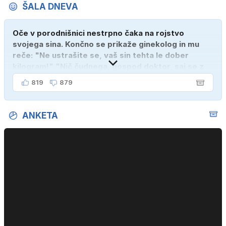
ŠALA DNEVA
Oče v porodnišnici nestrpno čaka na rojstvo
svojega sina. Končno se prikaže ginekolog in mu
reče: "Ne ustrašite se, vaš sin tehta le dober
kilogram!" "Nič čudnega, gospod doktor, saj se z
ženo poznava šele tri mesece."
819
879
ANKETA