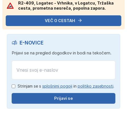
R2-409, Logatec - Vrhnika, v Logatcu, Tržaška
cesta, prometna nesreča, popolna zapora.
VEČ O CESTAH
E-NOVICE
Prijavi se na pregled dogodkov in bodi na tekočem.
Strinjam se s
splošnimi pogoji
in
politiko zasebnosti
.
Prijavi se