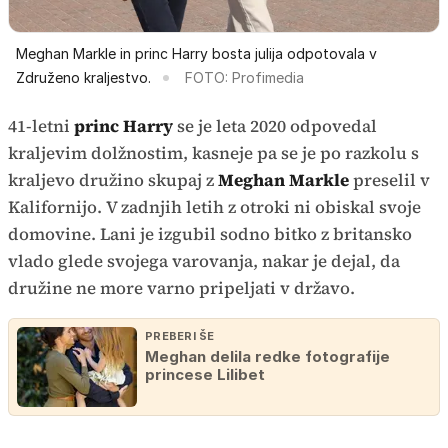
Meghan Markle in princ Harry bosta julija odpotovala v
Združeno kraljestvo.
FOTO: Profimedia
41-letni
princ Harry
se je leta 2020 odpovedal
kraljevim dolžnostim, kasneje pa se je po razkolu s
kraljevo družino skupaj z
Meghan Markle
preselil v
Kalifornijo. V zadnjih letih z otroki ni obiskal svoje
domovine. Lani je izgubil sodno bitko z britansko
vlado glede svojega varovanja, nakar je dejal, da
družine ne more varno pripeljati v državo.
PREBERI ŠE
Meghan delila redke fotografije
princese Lilibet