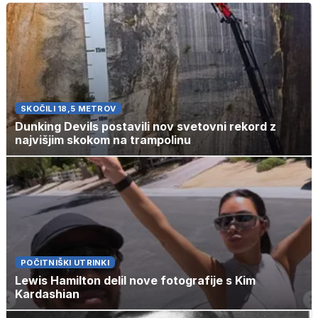
SKOČILI 18,5 METROV
Dunking Devils postavili nov svetovni rekord z
najvišjim skokom na trampolinu
POČITNIŠKI UTRINKI
Lewis Hamilton delil nove fotografije s Kim
Kardashian