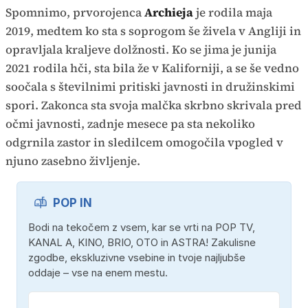
Spomnimo, prvorojenca
Archieja
je rodila maja
2019, medtem ko sta s soprogom še živela v Angliji in
opravljala kraljeve dolžnosti. Ko se jima je junija
2021 rodila hči, sta bila že v Kaliforniji, a se še vedno
soočala s številnimi pritiski javnosti in družinskimi
spori. Zakonca sta svoja malčka skrbno skrivala pred
očmi javnosti, zadnje mesece pa sta nekoliko
odgrnila zastor in sledilcem omogočila vpogled v
njuno zasebno življenje.
POP IN
Bodi na tekočem z vsem, kar se vrti na POP TV,
KANAL A, KINO, BRIO, OTO in ASTRA! Zakulisne
zgodbe, ekskluzivne vsebine in tvoje najljubše
oddaje – vse na enem mestu.