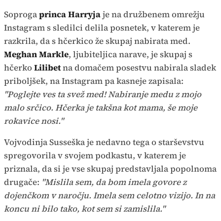
Soproga
princa Harryja
je na družbenem omrežju
Instagram s sledilci delila posnetek, v katerem je
razkrila, da s hčerkico že skupaj nabirata med.
Meghan Markle
, ljubiteljica narave, je skupaj s
hčerko
Lilibet
na domačem posestvu nabirala sladek
priboljšek, na Instagram pa kasneje zapisala:
"Poglejte ves ta svež med! Nabiranje medu z mojo
malo srčico. Hčerka je takšna kot mama, še moje
rokavice nosi."
Vojvodinja Susseška je nedavno tega o starševstvu
spregovorila v svojem podkastu, v katerem je
priznala, da si je vse skupaj predstavljala popolnoma
drugače:
"Mislila sem, da bom imela govore z
dojenčkom v naročju. Imela sem celotno vizijo. In na
koncu ni bilo tako, kot sem si zamislila."