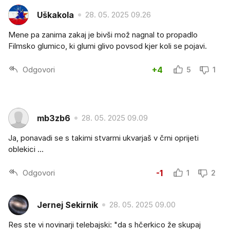
Uškakola
28. 05. 2025 09.26
Mene pa zanima zakaj je bivši mož nagnal to propadlo
Filmsko glumico, ki glumi glivo povsod kjer koli se pojavi.
Odgovori
+4
5
1
mb3zb6
28. 05. 2025 09.09
Ja, ponavadi se s takimi stvarmi ukvarjaš v črni oprijeti
oblekici ...
Odgovori
-1
1
2
Jernej Sekirnik
28. 05. 2025 09.00
Res ste vi novinarji telebajski: "da s hčerkico že skupaj