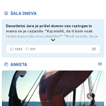
ŠALA DNEVA
Desetletni Jure je prišel domov ves raztrgan in
mama se je razjezila: "Kaj misliš, da ti bom vsak
teden kupovala nova oblačila?" "Bodi vesela, da je
tako!" je odgovoril Jure. "Sosedje bodo morali
kupiti novega sina, tako sem ga prebutal!"
1282
531
ANKETA