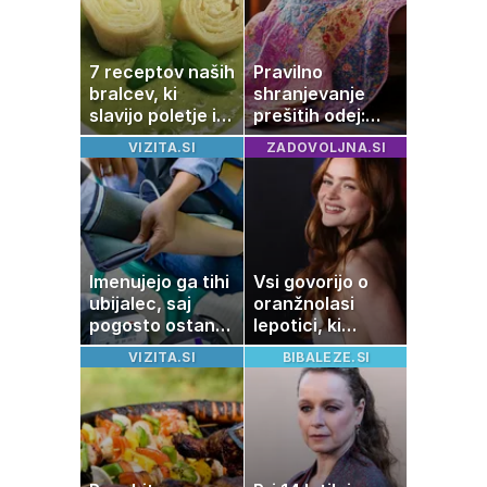
7 receptov naših
Pravilno
bralcev, ki
shranjevanje
slavijo poletje in
prešitih odej:
tradicijo
Kako ohraniti
VIZITA.SI
ZADOVOLJNA.SI
družinsko
dediščino
Imenujejo ga tihi
Vsi govorijo o
ubijalec, saj
oranžnolasi
pogosto ostane
lepotici, ki
neopažen:
navdušuje s
VIZITA.SI
BIBALEZE.SI
nenavadni
skrivnostno
simptomi
vlogo
visokega
holesterola