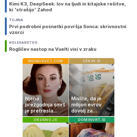
Kimi K3, DeepSeek: lov na ljudi in kitajske rešitve,
ki 'strašijo' Zahod
TUJINA
Prvi podrobni posnetki površja Sonca: skrivnostni
vzorci
KOLESARSTVO
Rogličev nastop na Vuelti visi v zraku
MOSKISVET.COM
CEKIN.SI
Njena
Mislite, da je
prezgodnja smrt
milijon evrov
je pretresla
dovolj za
modni svet: za
sanjsko
OKUSNO.JE
DOMINVRT.SI
slavo se je
stanovanje? Te
skrivala
številke so
tragedija
šokirale Evropo