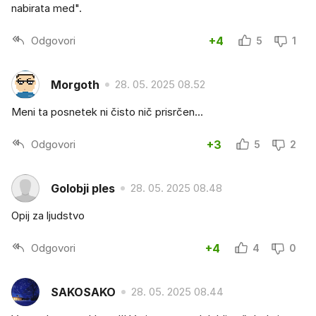
nabirata med".
Odgovori
+4
5
1
Morgoth
28. 05. 2025 08.52
Meni ta posnetek ni čisto nič prisrčen...
Odgovori
+3
5
2
Golobji ples
28. 05. 2025 08.48
Opij za ljudstvo
Odgovori
+4
4
0
SAKOSAKO
28. 05. 2025 08.44