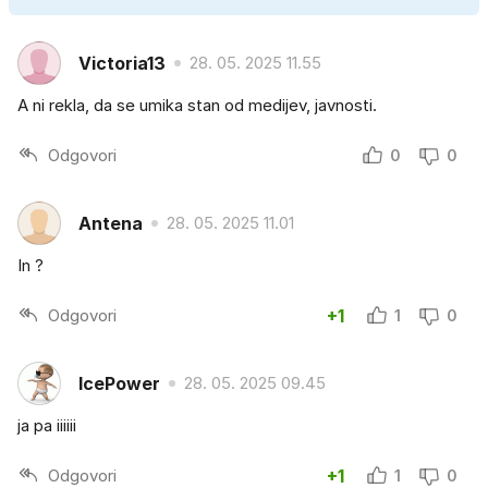
Victoria13
28. 05. 2025 11.55
A ni rekla, da se umika stan od medijev, javnosti.
Odgovori
0
0
Antena
28. 05. 2025 11.01
In ?
Odgovori
+1
1
0
lcePower
28. 05. 2025 09.45
ja pa iiiiii
Odgovori
+1
1
0