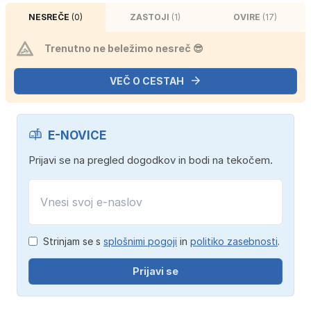
NESREČE
(0)
ZASTOJI
(1)
OVIRE
(17)
Trenutno ne beležimo nesreč 😎
VEČ O CESTAH
E-NOVICE
Prijavi se na pregled dogodkov in bodi na tekočem.
Strinjam se s
splošnimi pogoji
in
politiko zasebnosti
.
Prijavi se