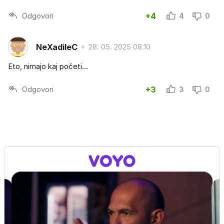
Odgovori
+4
4
0
NeXadileC
28. 05. 2025 08.10
Eto, nimajo kaj početi...
Odgovori
+3
3
0