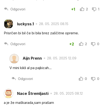
Odgovori
+1
2
1
luckyss.1
28. 05. 2025 08.15
Prisrčen bi bil če bi bila brez zaščitne opreme.
Odgovori
+2
2
0
Aijn Prenn
28. 05. 2025 12.09
V mini kikli al pa pajkicah...
Odgovori
0
0
Nace Štremljasti
28. 05. 2025 08.12
a je že maškarada,sam prašam