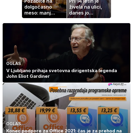
Pozabite na
Pri 14 letih je
dolgočasno
živela na ulici,
meso: manj
danes jo
maščobe, več
občuduje ves
svežine
svet
OGLAS
V Ljubljano prihaja svetovna dirigentska legenda
John Eliot Gardiner
OGLAS
Konec podpore za Office 2021: čas je za prehod na