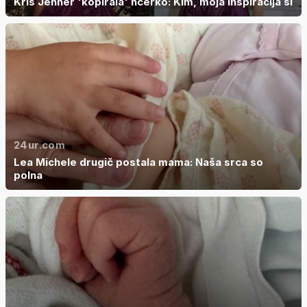
Kris Jenner 'kopirala' hčerko: Kim, moja inspiracija si
24ur.com
Lea Michele drugič postala mama: Naša srca so
polna