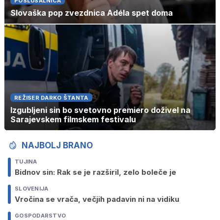
POSLUŠALNICA
Slovaška pop zvezdnica Adéla spet doma
REŽISER DARKO ŠTANTA
Izgubljeni sin bo svetovno premiero doživel na
Sarajevskem filmskem festivalu
NAJBOLJ BRANO
TUJINA
Bidnov sin: Rak se je razširil, zelo boleče je
SLOVENIJA
Vročina se vrača, večjih padavin ni na vidiku
GOSPODARSTVO