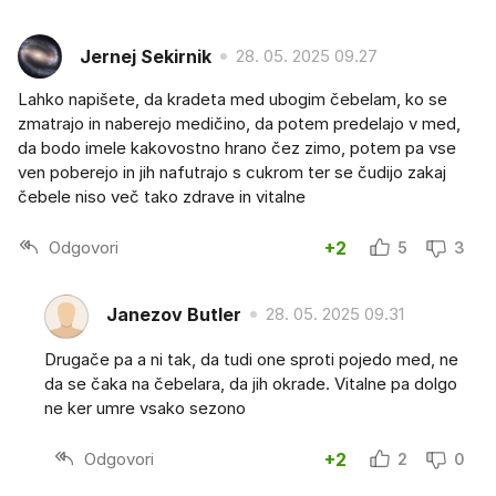
Jernej Sekirnik
28. 05. 2025 09.27
Lahko napišete, da kradeta med ubogim čebelam, ko se
zmatrajo in naberejo medičino, da potem predelajo v med,
da bodo imele kakovostno hrano čez zimo, potem pa vse
ven poberejo in jih nafutrajo s cukrom ter se čudijo zakaj
čebele niso več tako zdrave in vitalne
Odgovori
+2
5
3
Janezov Butler
28. 05. 2025 09.31
Drugače pa a ni tak, da tudi one sproti pojedo med, ne
da se čaka na čebelara, da jih okrade. Vitalne pa dolgo
ne ker umre vsako sezono
Odgovori
+2
2
0