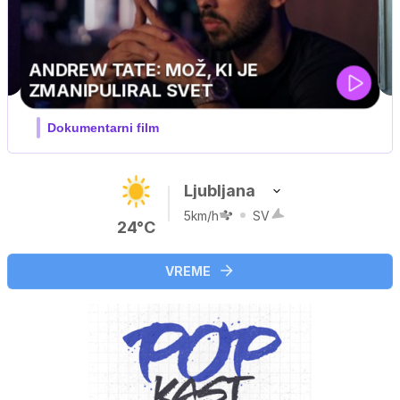
MOJ PRIJATELJ PINGVIN
Film meseca / družinski, pustolovski
Ljubljana
5km/h
SV
24°C
VREME