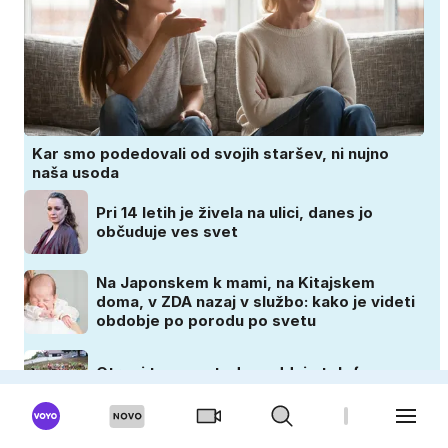
Kar smo podedovali od svojih staršev, ni nujno
naša usoda
Pri 14 letih je živela na ulici, danes jo
občuduje ves svet
Na Japonskem k mami, na Kitajskem
doma, v ZDA nazaj v službo: kako je videti
obdobje po porodu po svetu
Otroci tu za en teden oddajo telefone,
nato pa se zgodi nekaj nepričakovanega