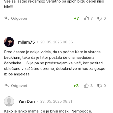
Vse za lastno reklamo!!! Verjetno pa sploh blizu čebel niso
bile!!!
Odgovori
+7
7
0
mijam75
28. 05. 2025 08.36
Pred časom je nekje videla, da to počne Kate in vistoria
beckham, tako da je hitor postala še ona navdušena
čebelarka.... Si je pa ne predstavljam kaj več, kot pozirati
oblečeno v zaščitno opremo, čebelarstvo ni hec za gospe
iz los angelesa...
Odgovori
+3
3
0
Yon Dan
28. 05. 2025 08.31
Kako je lahko mama, če je bivši moški. Nemogoče.