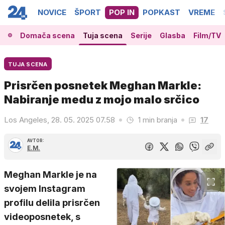
NOVICE
ŠPORT
POP IN
POPKAST
VREME
Domača scena
Tuja scena
Serije
Glasba
Film/TV
TUJA SCENA
Prisrčen posnetek Meghan Markle:
Nabiranje medu z mojo malo srčico
Los Angeles, 28. 05. 2025 07.58
1 min branja
17
AVTOR:
E.M.
Meghan Markle je na
svojem Instagram
profilu delila prisrčen
videoposnetek, s