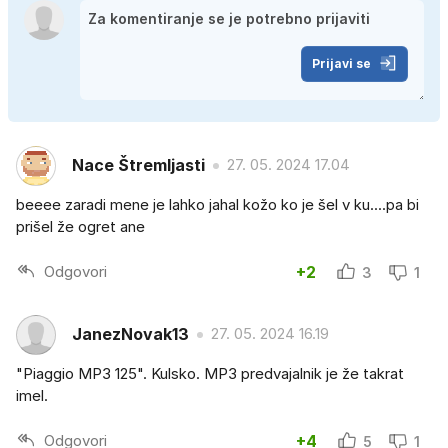
Prijavi se
Nace Štremljasti
27. 05. 2024 17.04
beeee zaradi mene je lahko jahal kožo ko je šel v ku....pa bi
prišel že ogret ane
Odgovori
+2
3
1
JanezNovak13
27. 05. 2024 16.19
"Piaggio MP3 125". Kulsko. MP3 predvajalnik je že takrat
imel.
Odgovori
+4
5
1