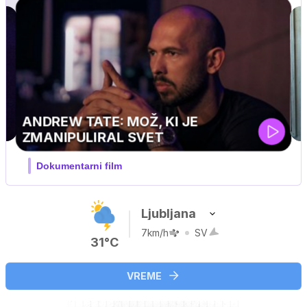
Ljubljana
7km/h
SV
31°C
VREME