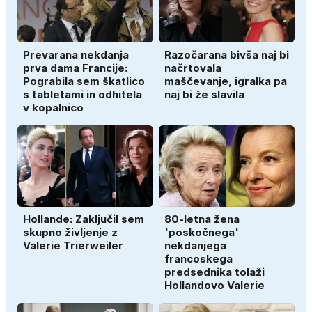
Prevarana nekdanja
Razočarana bivša naj bi
prva dama Francije:
načrtovala
Pograbila sem škatlico
maščevanje, igralka pa
s tabletami in odhitela
naj bi že slavila
v kopalnico
Hollande: Zaključil sem
80-letna žena
skupno življenje z
'poskočnega'
Valerie Trierweiler
nekdanjega
francoskega
predsednika tolaži
Hollandovo Valerie