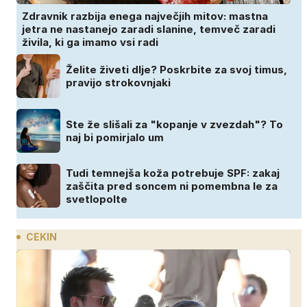
Zdravnik razbija enega največjih mitov: mastna
jetra ne nastanejo zaradi slanine, temveč zaradi
živila, ki ga imamo vsi radi
Želite živeti dlje? Poskrbite za svoj timus,
pravijo strokovnjaki
Ste že slišali za "kopanje v zvezdah"? To
naj bi pomirjalo um
Tudi temnejša koža potrebuje SPF: zakaj
zaščita pred soncem ni pomembna le za
svetlopolte
CEKIN