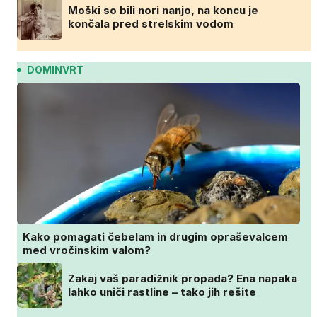
Moški so bili nori nanjo, na koncu je
končala pred strelskim vodom
DOMINVRT
Kako pomagati čebelam in drugim opraševalcem
med vročinskim valom?
Zakaj vaš paradižnik propada? Ena napaka
lahko uniči rastline – tako jih rešite