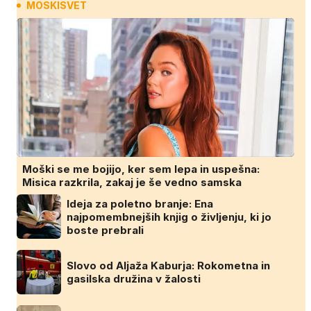
MOSKISVET
Moški se me bojijo, ker sem lepa in uspešna:
Misica razkrila, zakaj je še vedno samska
Ideja za poletno branje: Ena
najpomembnejših knjig o življenju, ki jo
boste prebrali
Slovo od Aljaža Kaburja: Rokometna in
gasilska družina v žalosti