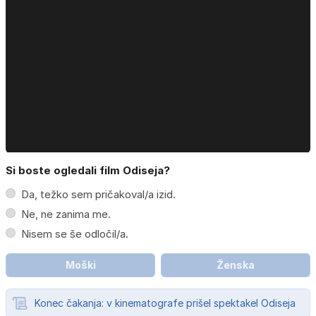
Si boste ogledali film Odiseja?
Da, težko sem pričakoval/a izid.
Ne, ne zanima me.
Nisem se še odločil/a.
Moški
Ženska
Konec čakanja: v kinematografe prišel spektakel Odiseja