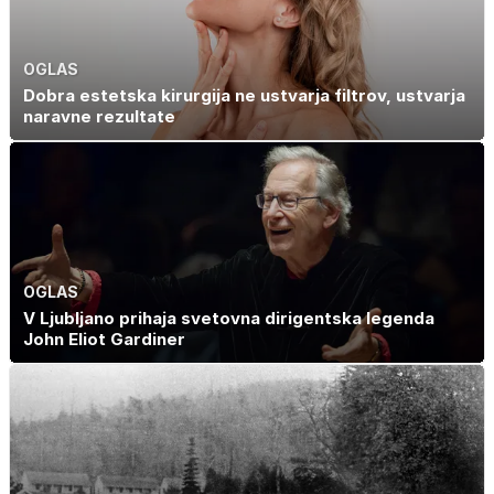
OGLAS
Dobra estetska kirurgija ne ustvarja filtrov, ustvarja
naravne rezultate
OGLAS
V Ljubljano prihaja svetovna dirigentska legenda
John Eliot Gardiner