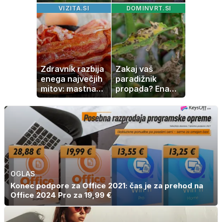
naravni čudež:
izgubila boj z
VIZITA.SI
DOMINVRT.SI
izlet, ki bo
boleznijo
navdušil otroke
Zdravnik razbija
Zakaj vaš
enega največjih
paradižnik
mitov: mastna
propada? Ena
jetra ne
napaka lahko
nastanejo zaradi
uniči rastline –
slanine, temveč
tako jih rešite
zaradi živila, ki
ga imamo vsi
radi
OGLAS
Konec podpore za Office 2021: čas je za prehod na
Office 2024 Pro za 19,99 €