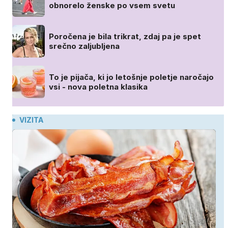
obnorelo ženske po vsem svetu
Poročena je bila trikrat, zdaj pa je spet
srečno zaljubljena
To je pijača, ki jo letošnje poletje naročajo
vsi - nova poletna klasika
VIZITA