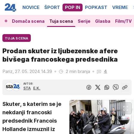
NOVICE
ŠPORT
POP IN
POPKAST
VREME
Domača scena
Tuja scena
Serije
Glasba
Film/TV
TUJA SCENA
Prodan skuter iz ljubezenske afere
bivšega francoskega predsednika
Pariz, 27. 05. 2024 14.39
2 min branja
4
AVTOR:
STA
E.K.
Skuter, s katerim se je
nekdanji francoski
predsednik Francois
Hollande izmuznil iz