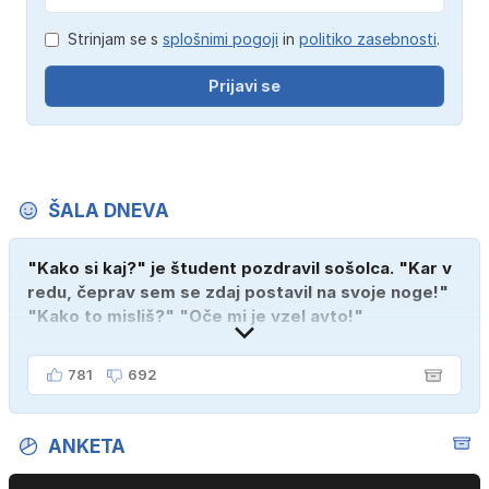
Strinjam se s
splošnimi pogoji
in
politiko zasebnosti
.
Prijavi se
ŠALA DNEVA
"Kako si kaj?" je študent pozdravil sošolca. "Kar v
redu, čeprav sem se zdaj postavil na svoje noge!"
"Kako to misliš?" "Oče mi je vzel avto!"
781
692
ANKETA