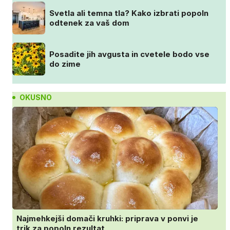
Svetla ali temna tla? Kako izbrati popoln
odtenek za vaš dom
Posadite jih avgusta in cvetele bodo vse
do zime
OKUSNO
Najmehkejši domači kruhki: priprava v ponvi je
trik za popoln rezultat