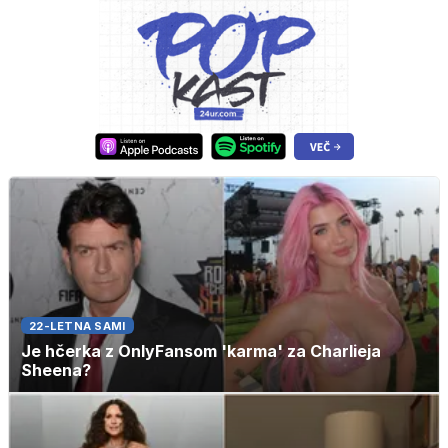
22-LETNA SAMI
Je hčerka z OnlyFansom 'karma' za Charlieja
Sheena?