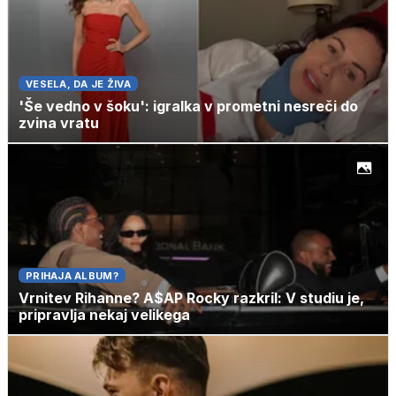
VESELA, DA JE ŽIVA
'Še vedno v šoku': igralka v prometni nesreči do
zvina vratu
PRIHAJA ALBUM?
Vrnitev Rihanne? A$AP Rocky razkril: V studiu je,
pripravlja nekaj velikega