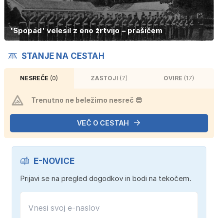
'Spopad' velesil z eno žrtvijo – prašičem
STANJE NA CESTAH
NESREČE
(0)
ZASTOJI
(7)
OVIRE
(17)
Trenutno ne beležimo nesreč 😎
VEČ O CESTAH
E-NOVICE
Prijavi se na pregled dogodkov in bodi na tekočem.