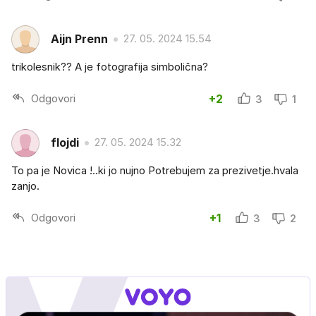
Aijn Prenn
27. 05. 2024 15.54
trikolesnik?? A je fotografija simbolična?
Odgovori
+2
3
1
flojdi
27. 05. 2024 15.32
To pa je Novica !..ki jo nujno Potrebujem za prezivetje.hvala
zanjo.
Odgovori
+1
3
2