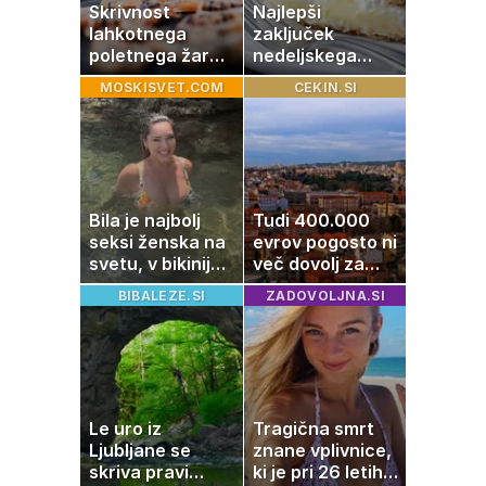
Skrivnost
Najlepši
lahkotnega
zaključek
poletnega žara,
nedeljskega
po katerem ne
kosila: 8 sladic
MOSKISVET.COM
CEKIN.SI
boste
brez peke, ki se
potrebovali
jih vsi veselijo
popoldanskega
spanca
Bila je najbolj
Tudi 400.000
seksi ženska na
evrov pogosto ni
svetu, v bikiniju
več dovolj za
znova navdušila
nakup
BIBALEZE.SI
ZADOVOLJNA.SI
stanovanja
Le uro iz
Tragična smrt
Ljubljane se
znane vplivnice,
skriva pravi
ki je pri 26 letih