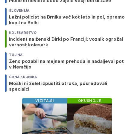
Plohe in nevihte bodo zajele večji del države
SLOVENIJA
Lažni policist na Brniku več kot leto in pol, opremo
kupil na Bolhi
KOLESARSTVO
Incident na ženski Dirki po Franciji: voznik ogrožal
varnost kolesark
TUJINA
Ženo pozabil na mejnem prehodu in nadaljeval pot
v Nemčijo
ČRNA KRONIKA
Moški ni želel izpustiti otroka, posredovali
specialci
VIZITA.SI
OKUSNO.JE