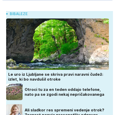
BIBALEZE
Le uro iz Ljubljane se skriva pravi naravni čudež:
izlet, ki bo navdušil otroke
Otroci tu za en teden oddajo telefone,
nato pa se zgodi nekaj nepričakovanega
Ali sladkor res spremeni vedenje otrok?
Znanost ponuja presenetljiv odgovor