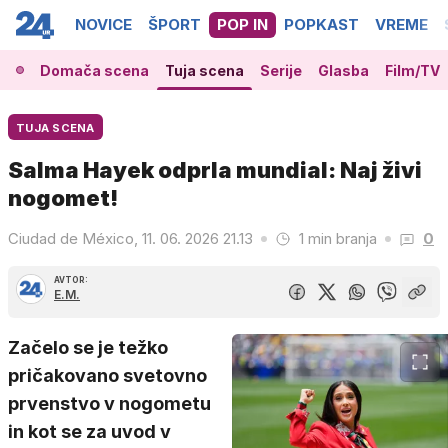
NOVICE
ŠPORT
POP IN
POPKAST
VREME
Domača scena
Tuja scena
Serije
Glasba
Film/TV
TUJA SCENA
Salma Hayek odprla mundial: Naj živi
nogomet!
Ciudad de México, 11. 06. 2026 21.13
1 min branja
0
AVTOR:
E.M.
Začelo se je težko
pričakovano svetovno
prvenstvo v nogometu
in kot se za uvod v