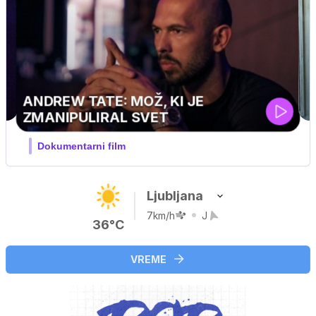
…
Ljubljana
7km/h
J
36°C
VREME