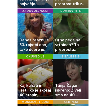
največja
preprost trik za
napaka, ki jo
pripravo v le
ZADOVOLJNA.SI
DOMINVRT.SI
ljudje delajo med
nekaj minutah
vročino
Danes praznuje
Črne pege na
53. rojstni dan,
vrtnicah? Ta
tako dobro je
preprosta
videti znana
sestavina
OKUSNO.JE
BIBALEZE.SI
Slovenka
pomaga
preprečiti
težavo
Kaj kuhati in
Tanja Žagar
jesti, ko je skoraj
iskreno: Živeli
40 stopinj
smo na 40
Celzija: 5 kosil
kvadratih, a
MOSKISVET.COM
CEKIN.SI
brez prižiganja
imela sem vse,