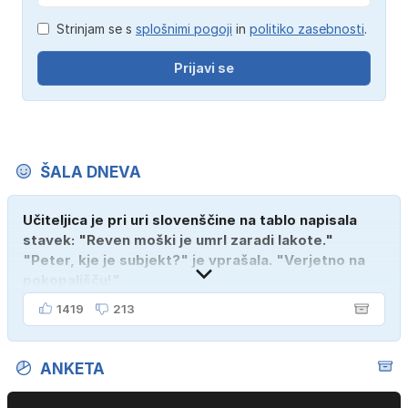
Strinjam se s
splošnimi pogoji
in
politiko zasebnosti
.
Prijavi se
ŠALA DNEVA
Učiteljica je pri uri slovenščine na tablo napisala
stavek: "Reven moški je umrl zaradi lakote."
"Peter, kje je subjekt?" je vprašala. "Verjetno na
pokopališču!"
1419
213
ANKETA