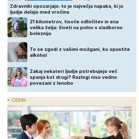
Zdravniki opozarjajo: to je največja napaka, ki jo
ljudje delajo med vročino
21 kilometrov, tisoče odločitev in ena
velika želja: živeti na polno s sladkorno
boleznijo
To se zgodi z vašimi možgani, ko opustite
alkohol
Zakaj nekateri ljudje potrebujejo več
spanja kot drugi? Razlogi niso vedno
povezani z lenobo
CEKIN