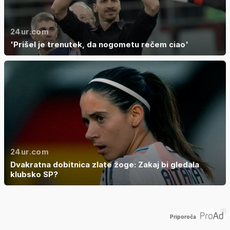
24ur.com
'Prišel je trenutek, da nogometu rečem ciao'
24ur.com
Dvakratna dobitnica zlate žoge: Zakaj bi gledala
klubsko SP?
Priporoča