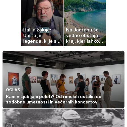
pečice
kar otrok
potrebuje
Italija žaluje:
Na Jadranu še
Umrla je
vedno obstaja
legenda, ki je s
kraj, kjer lahko
svojimi pesmimi
dopustujete
zaznamovala
poceni:
Italijo
nastanitev že od
10 evrov, kosilo
za pet evrov
OGLAS
Kam v Ljubljani poleti? Od rimskih ostalin do
sodobne umetnosti in večernih koncertov