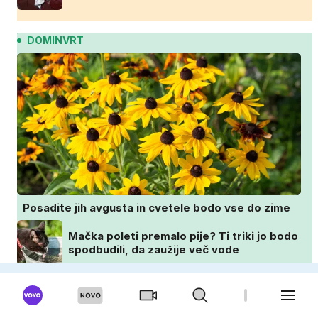
DOMINVRT
Posadite jih avgusta in cvetele bodo vse do zime
Mačka poleti premalo pije? Ti triki jo bodo
spodbudili, da zaužije več vode
Izpad elektrike: kaj storiti, da zaščitite
dom, hrano in elektronske naprave