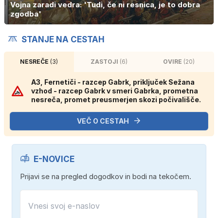
Vojna zaradi vedra: 'Tudi, če ni resnica, je to dobra
zgodba'
STANJE NA CESTAH
NESREČE
(3)
ZASTOJI
(6)
OVIRE
(20)
A3, Fernetiči - razcep Gabrk, priključek Sežana
vzhod - razcep Gabrk v smeri Gabrka, prometna
nesreča, promet preusmerjen skozi počivališče.
VEČ O CESTAH
E-NOVICE
Prijavi se na pregled dogodkov in bodi na tekočem.