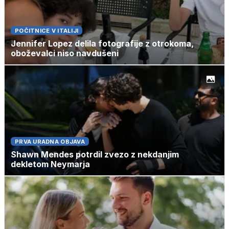
POČITNICE V ITALIJI
Jennifer Lopez delila fotografije z otrokoma,
oboževalci niso navdušeni
PRVA URADNA OBJAVA
Shawn Mendes potrdil zvezo z nekdanjim
dekletom Neymarja