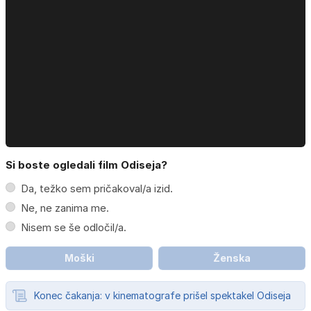
Si boste ogledali film Odiseja?
Da, težko sem pričakoval/a izid.
Ne, ne zanima me.
Nisem se še odločil/a.
Moški
Ženska
Konec čakanja: v kinematografe prišel spektakel Odiseja