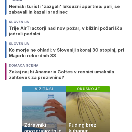
TUJINA
Nemški turisti 'zažgali' luksuzni apartma: peli, se
zabavali in kazali sredinec
SLOVENIJA
Trije AirTractorji nad nov požar, v bližini požarišča
jadrali padalci
SLOVENIJA
Ko morje ne ohladi: v Sloveniji skoraj 30 stopinj, pri
Majorki rekordnih 33
DOMAČA SCENA
Zakaj naj bi Anamaria Goltes v resnici umaknila
zahtevek za preživnino?
VIZITA.SI
OKUSNO.JE
Zdravniki
Puding brez
opozarjajo: to je
kuhanja: