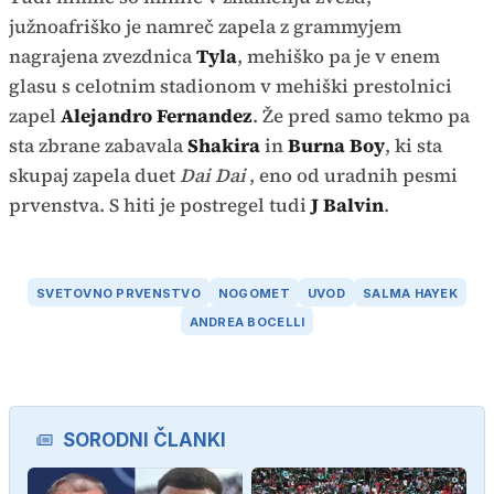
južnoafriško je namreč zapela z grammyjem
nagrajena zvezdnica
Tyla
, mehiško pa je v enem
glasu s celotnim stadionom v mehiški prestolnici
zapel
Alejandro Fernandez
. Že pred samo tekmo pa
sta zbrane zabavala
Shakira
in
Burna Boy
, ki sta
skupaj zapela duet
Dai Dai
, eno od uradnih pesmi
prvenstva. S hiti je postregel tudi
J Balvin
.
SVETOVNO PRVENSTVO
NOGOMET
UVOD
SALMA HAYEK
ANDREA BOCELLI
SORODNI ČLANKI