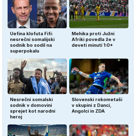
Uefina klofuta Fifi:
Mehika proti Južni
nesrečni somalijski
Afriki povedla že v
sodnik bo sodil na
deveti minuti 1:0*
superpokalu
Nesrečni somalski
Slovenski rokometaši
sodnik v domovini
v skupini z Danci,
sprejet kot narodni
Angolci in ZDA
heroj