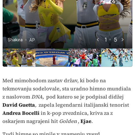
Shakira in Burna Boy na uvodni
proslavi.
Svetovno prvenstvo v nogometu
1
5
Shakira
Salma Hayek
J Balvin
Profimedia
AP
AP
AP
AP
Med mimohodom zastav držav, ki bodo na
tekmovanju sodelovale, sta uradno himno mundiala
z naslovom
DNA,
pod katero se je podpisal didžej
David Guetta
,
zapela legendarni italijanski tenorist
Andrea Bocelli
in k-pop zvezdnica, kriva za z
oskarjem nagrajeni hit
Golden
,
Ejae
.
Tudi himne so minile v znamenju zvezd,