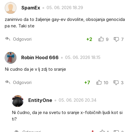
SpamEx
05. 06. 2026 18.29
zanimivo da to žaljenje gay-ev dovolite, obsojanja genocida
pa ne. Taki ste
Odgovori
+2
9
7
Robin Hood 666
05. 06. 2026 18.15
Ni cudno da je v lj zdj to sranje
Odgovori
+7
10
3
EntityOne
05. 06. 2026 20.34
Ni čudno, da je na svetu to sranje x-fobičnih ljudi kot si
ti?