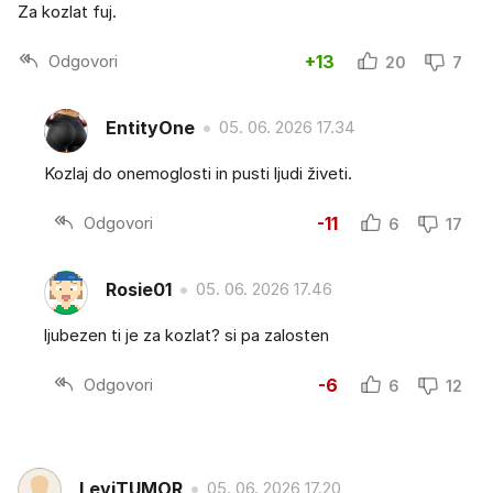
Za kozlat fuj.
Odgovori
+13
20
7
EntityOne
05. 06. 2026 17.34
Kozlaj do onemoglosti in pusti ljudi živeti.
Odgovori
-11
6
17
Rosie01
05. 06. 2026 17.46
ljubezen ti je za kozlat? si pa zalosten
Odgovori
-6
6
12
LeviTUMOR
05. 06. 2026 17.20