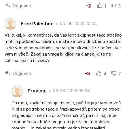
Odgovori
-2
1
3
Free Palestine
05. 06. 2026 20.04
Vsi tukaj, ki komentirate, da vas lgbt skupnost tako strašno
moti in podobno... mislim, če ste že tako družbeno zaostali
in še vedno homofobični, se vsaj ne ukvarjajte z nečim, kar
vam ni všeč. Zakaj za vraga bi klikal na članek, ki te ne
zanima in/ali ti ni všeč?
Odgovori
-3
4
7
Pravica.
06. 06. 2026 08.38
Da moti, vsak ima svoje mnenje, pač tega je vedno več
in ni se potrebno takole "razkazovati", potem pa otroci
to gledajo in se jim zdi to "normalno", pa ni in naj reče
kdor hoče kar hoče. Verjetno gre za neko bolezen,
motnjo.... In zakaj se morajo vedno izpostavljati.