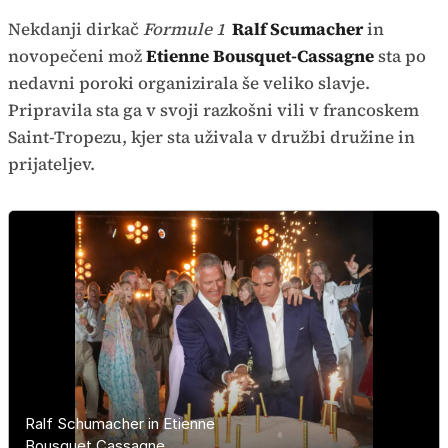
Nekdanji dirkač
Formule 1
Ralf Scumacher
in
novopečeni mož
Etienne Bousquet-Cassagne
sta po
nedavni poroki organizirala še veliko slavje.
Pripravila sta ga v svoji razkošni vili v francoskem
Saint-Tropezu, kjer sta uživala v družbi družine in
prijateljev.
Ralf Schumacher in Etienne
Ralf Schumacher in Etienne
Ralf Schumacher in Etienne
Ralf Schumacher in Etienne
Ralf Schumacher in Etienne
Ralf Schumacher in Etienne
Ralf Schumacher in Etienne
Ralf Schumacher in Etienne
Bousquet Cassagne
Bousquet Cassagne
Bousquet Cassagne
Bousquet Cassagne
Bousquet Cassagne
Bousquet Cassagne
Bousquet Cassagne
Bousquet Cassagne