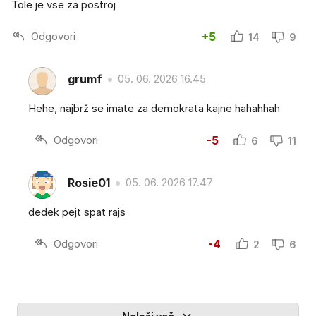
Tole je vse za postroj
Odgovori
+5
14
9
grumf
05. 06. 2026 16.45
Hehe, najbrž se imate za demokrata kajne hahahhah
Odgovori
-5
6
11
Rosie01
05. 06. 2026 17.47
dedek pejt spat rajs
Odgovori
-4
2
6