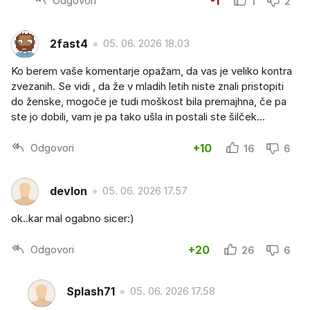
Odgovori
-1
1
2
2fast4
05. 06. 2026 18.03
Ko berem vaše komentarje opažam, da vas je veliko kontra
zvezanih. Se vidi , da že v mladih letih niste znali pristopiti
do ženske, mogoče je tudi moškost bila premajhna, če pa
ste jo dobili, vam je pa tako ušla in postali ste šilček...
Odgovori
+10
16
6
devlon
05. 06. 2026 17.57
ok..kar mal ogabno sicer:)
Odgovori
+20
26
6
Splash71
05. 06. 2026 17.58