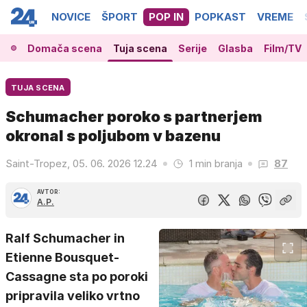
NOVICE
ŠPORT
POP IN
POPKAST
VREME
Domača scena
Tuja scena
Serije
Glasba
Film/TV
TUJA SCENA
Schumacher poroko s partnerjem
okronal s poljubom v bazenu
Saint-Tropez, 05. 06. 2026 12.24
1 min branja
87
AVTOR:
A.P.
Ralf Schumacher in
Etienne Bousquet-
Cassagne sta po poroki
pripravila veliko vrtno