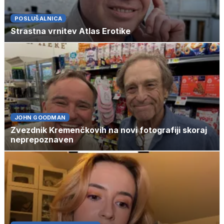
POSLUŠALNICA
Strastna vrnitev Atlas Erotike
JOHN GOODMAN
Zvezdnik Kremenčkovih na novi fotografiji skoraj
neprepoznaven