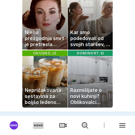
vlogo
dediščino
Njena
Kar smo
prezgodnja smrt
podedovali od
je pretresla
svojih staršev, ni
modni svet: za
nujno naša
OKUSNO.JE
DOMINVRT.SI
slavo se je
usoda
skrivala
tragedija
Nepričakovana
Razmišljate o
sestavina za
novi kuhinji?
boljšo ledeno
Oblikovalci
kavo, ki jo imate
opozarjajo, da te
zagotovo doma
barve izgubljajo
priljubljenost