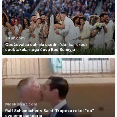
24ur.com
Oboževalca dahnila usodni 'da' kar sredi
spektakularnega šova Bad Bunnyja
Moskisvet.com
Ralf Schumacher v Saint-Tropezu rekel "da"
svojemu partnerju