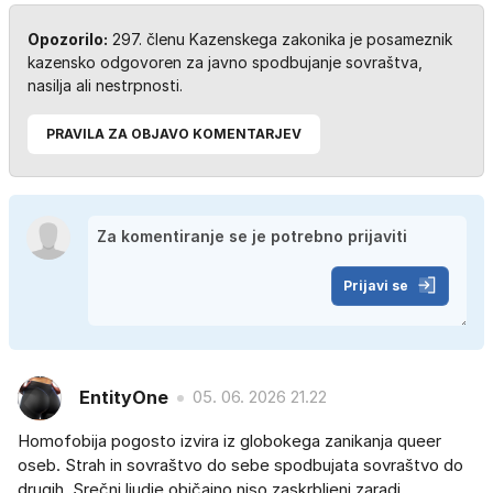
Opozorilo:
297. členu Kazenskega zakonika je posameznik
kazensko odgovoren za javno spodbujanje sovraštva,
nasilja ali nestrpnosti.
PRAVILA ZA OBJAVO KOMENTARJEV
Prijavi se
EntityOne
05. 06. 2026 21.22
Homofobija pogosto izvira iz globokega zanikanja queer
oseb. Strah in sovraštvo do sebe spodbujata sovraštvo do
drugih. Srečni ljudje običajno niso zaskrbljeni zaradi