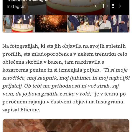
1
8
Instagram
Instagram
Instagram
Instagram
Instagram
Instagram
Instagram
Instagram
Na fotografijah, ki sta jih objavila na svojih spletnih
profilih, sta mladoporočenca v nekem trenutku celo
oblečena skočila v bazen, tam nazdravila s
kozarcema penine in si izmenjala poljub.
"Ti si moje
zatočišče, moj zaupnik, moj ljubimec in moj najboljši
prijatelj. Ob tebi me prihodnosti ni več strah, saj
vem, da jo bova gradila z roko v roki,"
je v tednu po
poročnem rajanju v čustveni objavi na Instagramu
zapisal Etienne.