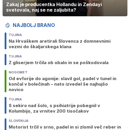
Zakaj je producentka Hollandu in Zendayi
svetovala, naj se ne zaljubita?
NAJBOLJ BRANO
TUJINA
Na Hrvaškem aretirali Slovenca z domnevnimi
vezmi do škaljarskega klana
TUJINA
Z gliserjem trčila ob obalo in se poškodovala
NOGOMET
Od evforije do agonije: slavil gol, padel v tunel in
končal v bolečinah – nato izvedel še najhujšo
novico
TUJINA
S sekiro nad šolo, s psihiatrije pobegnil v
Kolumbijo, za vrnitev 200 tisočakov
SLOVENIJA
Motorist trčil v srno, padel in si zlomil več reber in