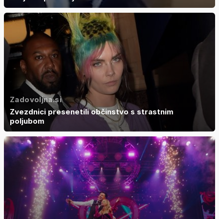
Zadovoljna.si
Zvezdnici presenetili občinstvo s strastnim
poljubom