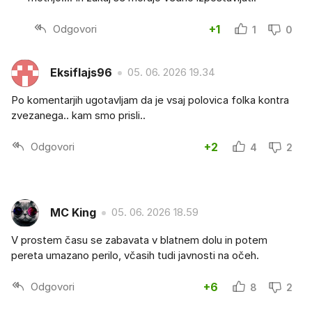
Odgovori
+1
1
0
Eksiflajs96
05. 06. 2026 19.34
Po komentarjih ugotavljam da je vsaj polovica folka kontra
zvezanega.. kam smo prisli..
Odgovori
+2
4
2
MC King
05. 06. 2026 18.59
V prostem času se zabavata v blatnem dolu in potem
pereta umazano perilo, včasih tudi javnosti na očeh.
Odgovori
+6
8
2