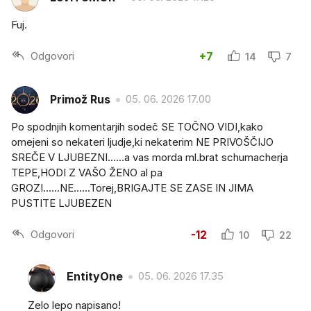
Fuj.
Odgovori
+7
14
7
Primož Rus
05. 06. 2026 17.00
Po spodnjih komentarjih sodeč SE TOČNO VIDI,kako
omejeni so nekateri ljudje,ki nekaterim NE PRIVOŠČIJO
SREČE V LJUBEZNI......a vas morda ml.brat schumacherja
TEPE,HODI Z VAŠO ŽENO al pa
GROZI......NE......Torej,BRIGAJTE SE ZASE IN JIMA
PUSTITE LJUBEZEN
Odgovori
-12
10
22
EntityOne
05. 06. 2026 17.35
Zelo lepo napisano!