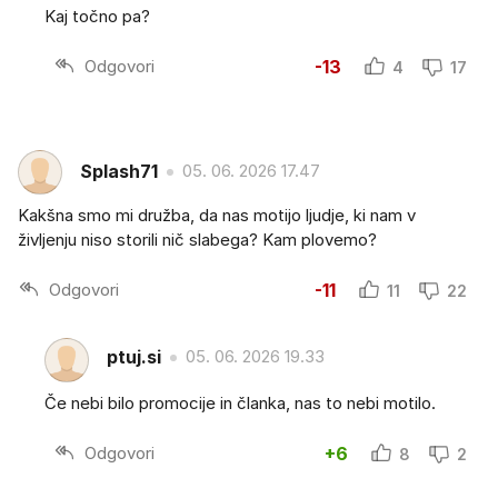
Kaj točno pa?
Odgovori
-13
4
17
Splash71
05. 06. 2026 17.47
Kakšna smo mi družba, da nas motijo ljudje, ki nam v
življenju niso storili nič slabega? Kam plovemo?
Odgovori
-11
11
22
ptuj.si
05. 06. 2026 19.33
Če nebi bilo promocije in članka, nas to nebi motilo.
Odgovori
+6
8
2