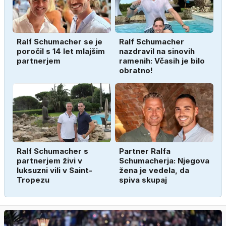
Ralf Schumacher se je
Ralf Schumacher
poročil s 14 let mlajšim
nazdravil na sinovih
partnerjem
ramenih: Včasih je bilo
obratno!
Ralf Schumacher s
Partner Ralfa
partnerjem živi v
Schumacherja: Njegova
luksuzni vili v Saint-
žena je vedela, da
Tropezu
spiva skupaj