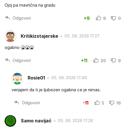
Ojoj pa mavrična na gradu
Odgovori
+9
9
0
Kritikizstajerske
05. 06. 2026 17.27
ogabno 🤮🤮🤮
Odgovori
+11
20
9
Rosie01
05. 06. 2026 17.46
verjajem da ti je ljubezen ogabna ce je nimas.
Odgovori
-11
5
16
Samo navijač
05. 06. 2026 17.26