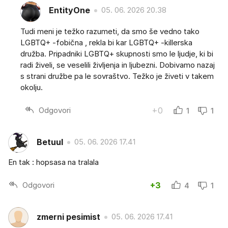
EntityOne
05. 06. 2026 20.38
Tudi meni je težko razumeti, da smo še vedno tako
LGBTQ+ -fobična , rekla bi kar LGBTQ+ -killerska
družba. Pripadniki LGBTQ+ skupnosti smo le ljudje, ki bi
radi živeli, se veselili življenja in ljubezni. Dobivamo nazaj
s strani družbe pa le sovraštvo. Težko je živeti v takem
okolju.
Odgovori
+0
1
1
Betuul
05. 06. 2026 17.41
En tak : hopsasa na tralala
Odgovori
+3
4
1
zmerni pesimist
05. 06. 2026 17.41