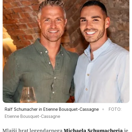
Ralf Schumacher in Etienne Bousquet-Cassagne
FOTO:
Etienne Bousquet-Cassagne
Mlajši brat legendarnega
Michaela Schumacherja
je