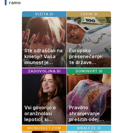
ramo
VIZITA.SI
CEKIN.SI
Ste odraščali na
Evropsko
kmetiji? Vaša
presenečenje:
imunost je
te države
verjetno
rastejo hitreje
ZADOVOLJNA.SI
DOMINVRT.SI
močnejša
od Nemčije,
nekatere celo
večkrat hitreje
Vsi govorijo o
Pravilno
oranžnolasi
shranjevanje
lepotici, ki
prešitih odej:
navdušuje s
Kako ohraniti
MOSKISVET.COM
BIBALEZE.SI
skrivnostno
družinsko