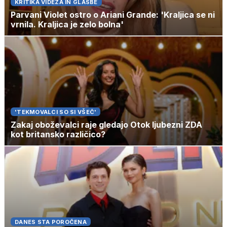
KRITIKA VIDEZA IN GLASBE
Parvani Violet ostro o Ariani Grande: 'Kraljica se ni
vrnila. Kraljica je zelo bolna'
'TEKMOVALCI SO SI VŠEČ'
Zakaj oboževalci raje gledajo Otok ljubezni ZDA
kot britansko različico?
DANES STA POROČENA