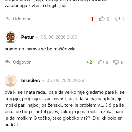
zasebnega življenja drugih ljudi.
Odgovori
-1
0
1
Petur
05. 06. 2026 21.06
sramotno..narava se bo maščevala..
Odgovori
+2
2
0
brusilec
05. 06. 2026 20.39
dva ki se imata rada.. baje da veliko raje gledamo pare ki se
kregajo, prepirajo... zanimivost, baje da se najmanj ločujejo
moški pari, najbolj pa ženski.. torej je problem v.....? :) pa še
ena.. če bog ni hotel gejev, zakaj jih je naredil.. in zakaj nam
je dal moškim G točko, tako globoko v r?? :D u, kk bojo eni
hudi :D