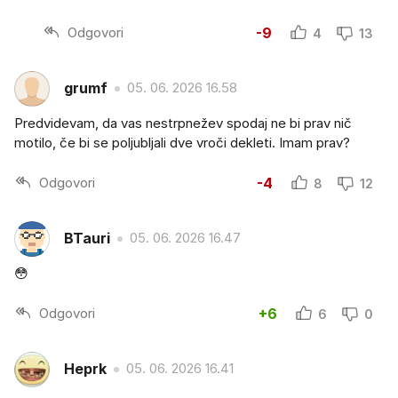
Odgovori
-9
4
13
grumf
05. 06. 2026 16.58
Predvidevam, da vas nestrpnežev spodaj ne bi prav nič
motilo, če bi se poljubljali dve vroči dekleti. Imam prav?
Odgovori
-4
8
12
BTauri
05. 06. 2026 16.47
😳
Odgovori
+6
6
0
Heprk
05. 06. 2026 16.41