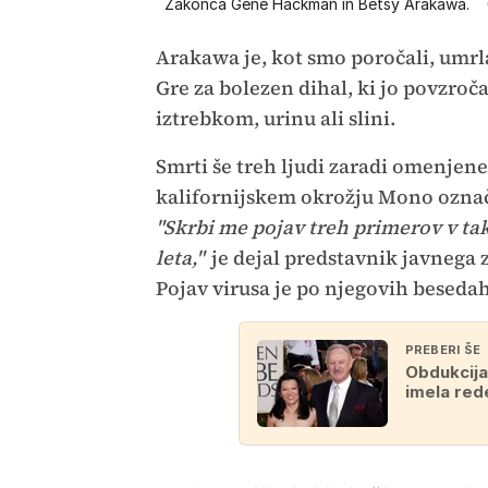
Zakonca Gene Hackman in Betsy Arakawa.
Arakawa je, kot smo poročali, umrl
Gre za bolezen dihal, ki jo povzro
iztrebkom, urinu ali slini.
Smrti še treh ljudi zaradi omenjene
kalifornijskem okrožju Mono označ
"Skrbi me pojav treh primerov v t
leta,"
je dejal predstavnik javnega
Pojav virusa je po njegovih beseda
PREBERI ŠE
Obdukcija
imela red