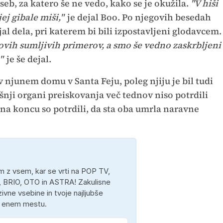
eb, za katero še ne vedo, kako se je okužila.
"V hiši
ej gibale miši,"
je dejal Boo. Po njegovih besedah
al dela, pri katerem bi bili izpostavljeni glodavcem.
ovih sumljivih primerov, a smo še vedno zaskrbljeni
,"
je še dejal.
v njunem domu v Santa Feju, poleg njiju je bil tudi
nji organi preiskovanja več tednov niso potrdili
na koncu so potrdili, da sta oba umrla naravne
 z vsem, kar se vrti na POP TV,
 BRIO, OTO in ASTRA! Zakulisne
ivne vsebine in tvoje najljubše
a enem mestu.