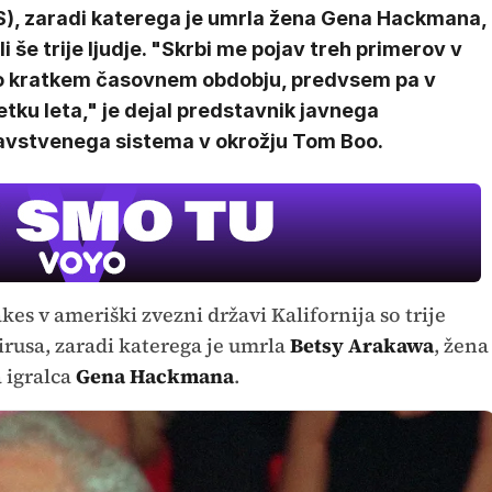
S), zaradi katerega je umrla žena Gena Hackmana,
i še trije ljudje. "Skrbi me pojav treh primerov v
o kratkem časovnem obdobju, predvsem pa v
tku leta," je dejal predstavnik javnega
avstvenega sistema v okrožju Tom Boo.
 v ameriški zvezni državi Kalifornija so trije
virusa, zaradi katerega je umrla
Betsy Arakawa
, žena
 igralca
Gena Hackmana
.