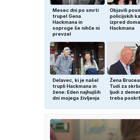
Mesec dni po smrti
Objavili pos
trupel Gena
policijskih 
Hackmana in
izpred doma
soproge še nihče ni
Hackmana
prevzel
Delavec, ki je našel
Žena Brucea 
trupli Hackmana in
Tudi za skrb
žene: Eden najhujših
ljudi z deme
dni mojega življenja
treba poskr