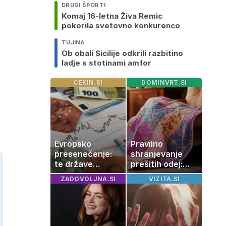
DRUGI ŠPORTI
Komaj 16-letna Živa Remic
pokorila svetovno konkurenco
TUJINA
Ob obali Sicilije odkrili razbitino
ladje s stotinami amfor
CEKIN.SI
DOMINVRT.SI
Evropsko
Pravilno
presenečenje:
shranjevanje
te države
prešitih odej:
rastejo hitreje
Kako ohraniti
ZADOVOLJNA.SI
VIZITA.SI
od Nemčije,
družinsko
nekatere celo
dediščino
večkrat hitreje