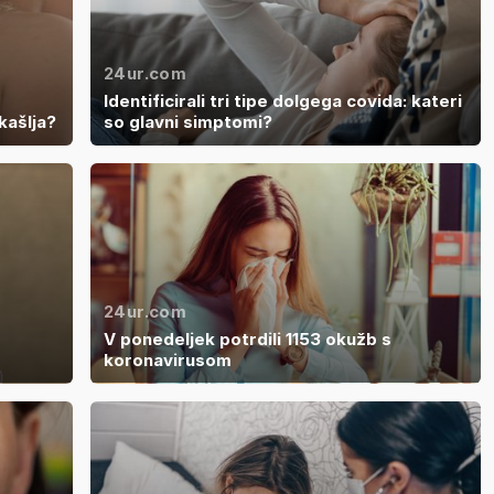
24ur.com
Identificirali tri tipe dolgega covida: kateri
kašlja?
so glavni simptomi?
24ur.com
V ponedeljek potrdili 1153 okužb s
koronavirusom