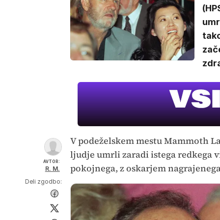
(HP
umrl
tak
zače
zdr
V podeželskem mestu Mammoth Lakes
ljudje umrli zaradi istega redkega 
AVTOR:
pokojnega, z oskarjem nagrajenega
R. M.
Deli zgodbo: