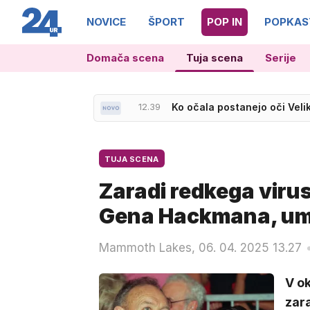
NOVICE
ŠPORT
POP IN
POPKAS
Domača scena
Tuja scena
Serije
12.39
Ko očala postanejo oči Veli
TUJA SCENA
Zaradi redkega virus
Gena Hackmana, umrl
Mammoth Lakes, 06. 04. 2025 13.27
V ok
zar