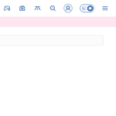
Preklopi barvni na
ZIN