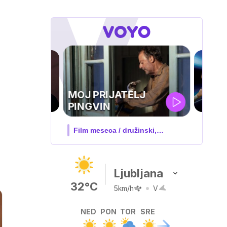
UEFA
SUPERPOKAL
V živo na VOYO: sreda ob 20.30
Ljubljana
32°C
5km/h
V
NED
PON
TOR
SRE