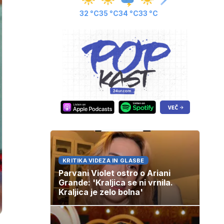
32 °C
35 °C
34 °C
33 °C
KRITIKA VIDEZA IN GLASBE
Parvani Violet ostro o Ariani
Grande: 'Kraljica se ni vrnila.
Kraljica je zelo bolna'