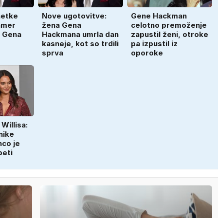
netke
Nove ugotovitve:
Gene Hackman
kamer
žena Gena
celotno premoženje
 Gena
Hackmana umrla dan
zapustil ženi, otroke
kasneje, kot so trdili
pa izpustil iz
sprva
oporoke
Willisa:
nike
nco je
beti