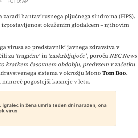
FOTO: AP
a zaradi hantavirusnega pljučnega sindroma (HPS).
ča izpostavljenost okuženim glodalcem – njihovim
ga virusa so predstavniki javnega zdravstva v
ili za
'tragične'
in
'zaskrbljujoče'
, poroča
NBC News
ako kratkem časovnem obdobju, predvsem v začetku
 zdravstvenega sistema v okrožju Mono
Tom Boo
.
h namreč pogostejši kasneje v letu.
: Igralec in žena umrla teden dni narazen, ona
ek virus