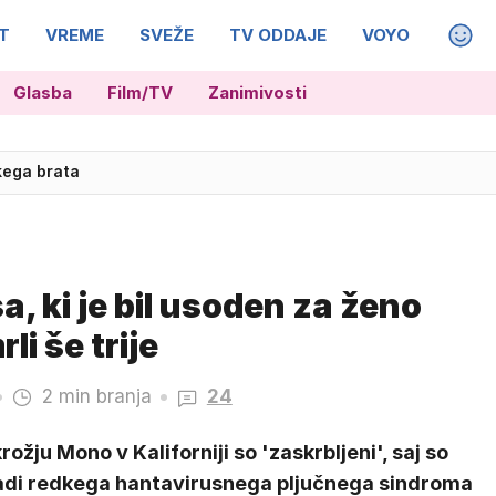
T
VREME
SVEŽE
TV ODDAJE
VOYO
MAGA
Glasba
Film/TV
Zanimivosti
kega brata
a, ki je bil usoden za ženo
i še trije
2 min branja
24
rožju Mono v Kaliforniji so 'zaskrbljeni', saj so
adi redkega hantavirusnega pljučnega sindroma