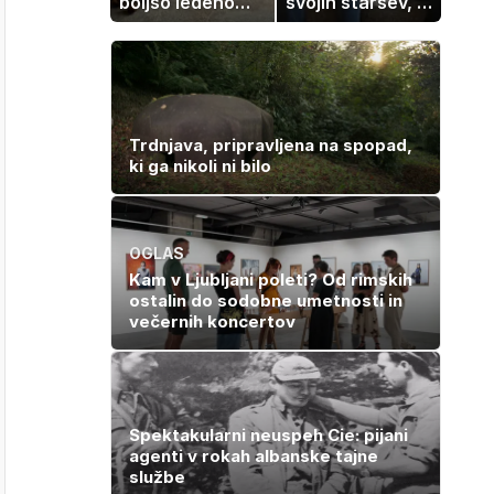
boljšo ledeno
svojih staršev, ni
kavo, ki jo imate
nujno naša
zagotovo doma
usoda
Trdnjava, pripravljena na spopad,
ki ga nikoli ni bilo
OGLAS
Kam v Ljubljani poleti? Od rimskih
ostalin do sodobne umetnosti in
večernih koncertov
Spektakularni neuspeh Cie: pijani
agenti v rokah albanske tajne
službe