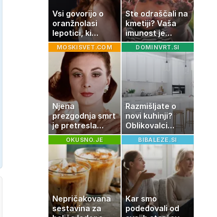
Vsi govorijo o
Ste odraščali na
oranžnolasi
kmetiji? Vaša
lepotici, ki
imunost je
navdušuje s
verjetno
MOSKISVET.COM
DOMINVRT.SI
skrivnostno
močnejša
vlogo
Njena
Razmišljate o
prezgodnja smrt
novi kuhinji?
je pretresla
Oblikovalci
modni svet: za
opozarjajo, da
OKUSNO.JE
BIBALEZE.SI
slavo se je
te barve
skrivala
izgubljajo
tragedija
priljubljenost
Nepričakovana
Kar smo
sestavina za
podedovali od