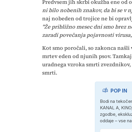
Predvsem jih skrbi okužba ene od os
ni bilo nobenih znakov, da bi se v nj
naj nobeden od trojice ne bi opravlj
"Že približno mesec dni smo brez n
zaradi povečanja pojavnosti virusa
Kot smo poročali, so zakonca našli 
mrtev eden od njunih psov. Tamkajš
uradnega vzroka smrti zvezdnikov, 
smrti.
POP IN
Bodi na tekočem
KANAL A, KINO,
zgodbe, ekskluz
oddaje – vse n