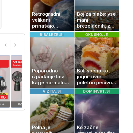
Retrogradni
Boj za plaže: vse
velikani
manj
prinašajo
brezplačnih, za
pomembne
ležalnik in
BIBALEZE.SI
OKUSNO.JE
premike – kaj
senčnik tudi več
pomeni, da so
kot 40 evrov
Saturn, Neptun
in Pluton hkrati
retrogradni?
Poporodno
Bolj sočno kot
izpadanje las:
jogurtovo:
kaj je normalno
poletno pecivo,
in kako si
ki vedno uspe
VIZITA.SI
DOMINVRT.SI
pomagati
Polna je
Ko začne