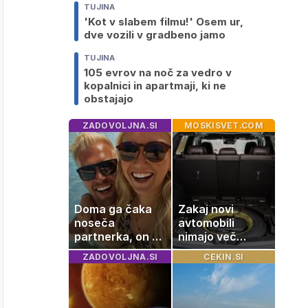
TUJINA
'Kot v slabem filmu!' Osem ur,
dve vozili v gradbeno jamo
TUJINA
105 evrov na noč za vedro v
kopalnici in apartmaji, ki ne
obstajajo
ZADOVOLJNA.SI
MOSKISVET.COM
Doma ga čaka
Zakaj novi
noseča
avtomobili
partnerka, on pa
nimajo več
dopustuje z
rezervne gume?
ZADOVOLJNA.SI
CEKIN.SI
drugo