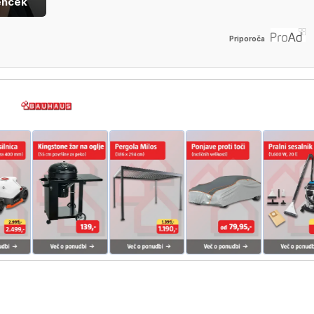
enček
Priporoča