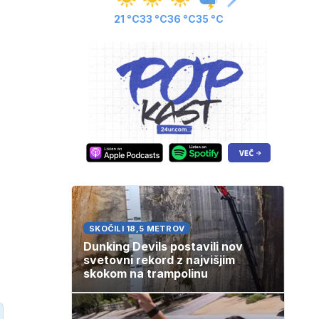
21 °C
33 °C
36 °C
35 °C
SKOČILI 18,5 METROV
Dunking Devils postavili nov
svetovni rekord z najvišjim
skokom na trampolinu