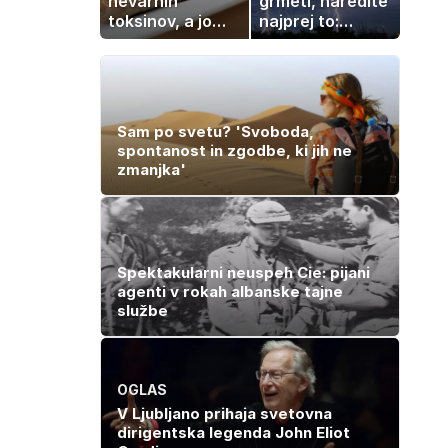
nevarnih
grmeti, naredite
toksinov, a jo
najprej to:
imamo vsi radi:
strokovnjaki
to je najbolj
opozarjajo na
nezdrava riba, ki
pogosto napako
jo mnogi redno
uživajo
Sam po svetu? 'Svoboda,
spontanost in zgodbe, ki jih ne
zmanjka'
Spektakularni neuspeh Cie: pijani
agenti v rokah albanske tajne
službe
OGLAS
V Ljubljano prihaja svetovna
dirigentska legenda John Eliot