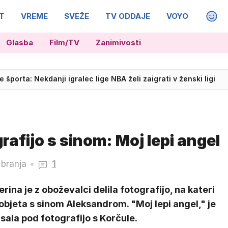
T
VREME
SVEŽE
TV ODDAJE
VOYO
MAGA
chevelu, Slovenci daleč od vrha
Glasba
Film/TV
Zanimivosti
športa: Nekdanji igralec lige NBA želi zaigrati v ženski ligi
rafijo s sinom: Moj lepi angel
 branja
1
rina je z oboževalci delila fotografijo, na kateri
objeta s sinom Aleksandrom. "Moj lepi angel," je
sala pod fotografijo s Korčule.