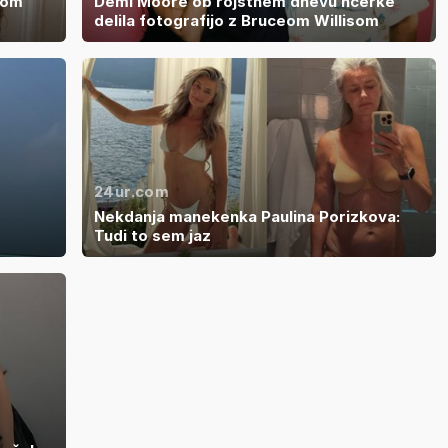
dom
Demi Moore ob rojstnem dnevu hčerke
delila fotografijo z Bruceom Willisom
24ur.com
Nekdanja manekenka Paulina Porizkova:
Tudi to sem jaz