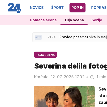
NOVICE
ŠPORT
POP IN
POPKAS
21.10
Tschofenig do zmage v Cour
Domača scena
Tuja scena
Serije
21.24
Pravice posameznika in meje 
TUJA SCENA
Severina delila fotog
Korčula, 12. 07. 2025 17.02
1 min
Seve
sta 
zapi