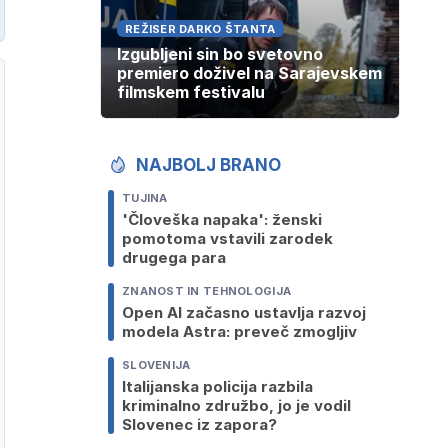
REŽISER DARKO ŠTANTA
Izgubljeni sin bo svetovno
premiero doživel na Sarajevskem
filmskem festivalu
NAJBOLJ BRANO
TUJINA
'Človeška napaka': ženski
pomotoma vstavili zarodek
drugega para
ZNANOST IN TEHNOLOGIJA
Open AI začasno ustavlja razvoj
modela Astra: preveč zmogljiv
SLOVENIJA
Italijanska policija razbila
kriminalno združbo, jo je vodil
Slovenec iz zapora?