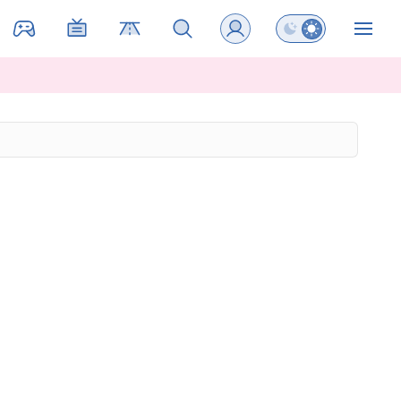
Preklopi barvni na
ZIN