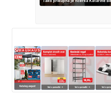
Tako prikupna je hčerka Katarine B