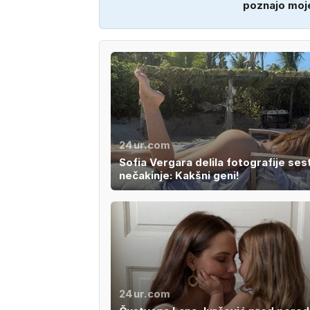
poznajo moj
24ur.com
Sofia Vergara delila fotografije sest
nečakinje: Kakšni geni!
24ur.com