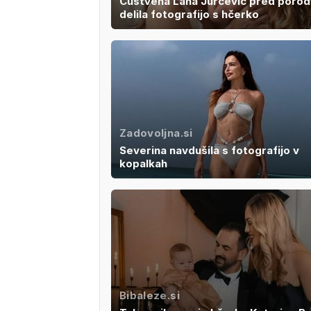
Čustvena Lana Jurčević pred poro
delila fotografijo s hčerko
Zadovoljna.si
Severina navdušila s fotografijo v
kopalkah
Bibaleze.si