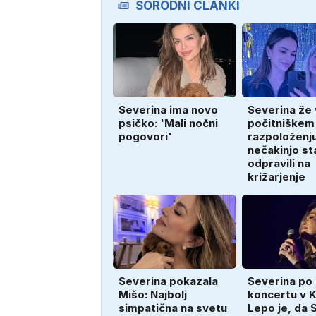
SORODNI ČLANKI
Severina ima novo
Severina že 
psičko: 'Mali nočni
počitniškem
pogovori'
razpoloženju
nečakinjo st
odpravili na
križarjenje
Severina pokazala
Severina po
Mišo: Najbolj
koncertu v K
simpatična na svetu
Lepo je, da 