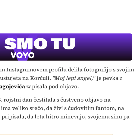
em Instagramovem profilu delila fotografijo s svojim
pustujeta na Korčuli.
"Moj lepi angel,"
je pevka z
ragojevića
zapisala pod objavo.
. rojstni dan čestitala s čustveno objavo na
 ima veliko srečo, da živi s čudovitim fantom, na
 pripisala, da leta hitro minevajo, svojemu sinu pa