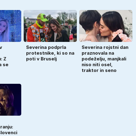
v
Severina podprla
Severina rojstni dan
protestnike, ki so na
praznovala na
: Z
poti v Bruselj
podeželju, manjkali
a se
niso niti osel,
traktor in seno
ranju:
Slovenci