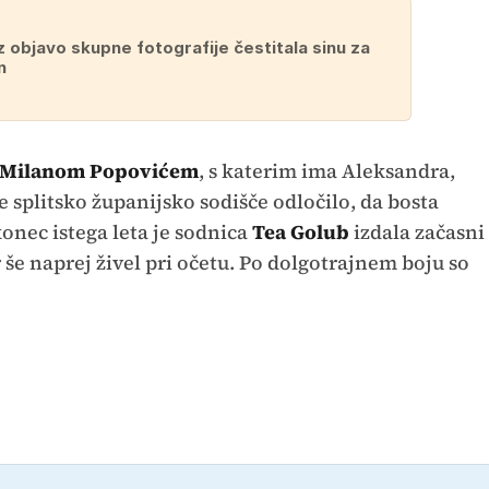
z objavo skupne fotografije čestitala sinu za
n
Milanom Popovićem
, s katerim ima Aleksandra,
je splitsko županijsko sodišče odločilo, da bosta
konec istega leta je sodnica
Tea Golub
izdala začasni
 še naprej živel pri očetu. Po dolgotrajnem boju so