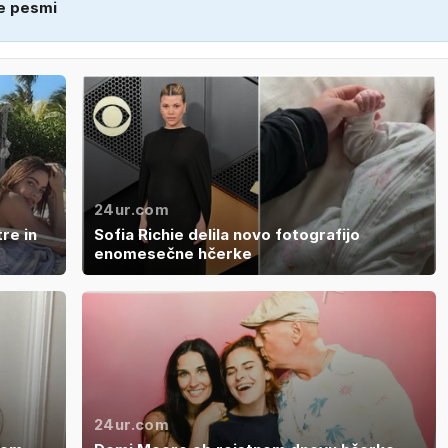
e pesmi
24ur.com
re in
Sofia Richie delila novo fotografijo
enomesečne hčerke
24ur.com