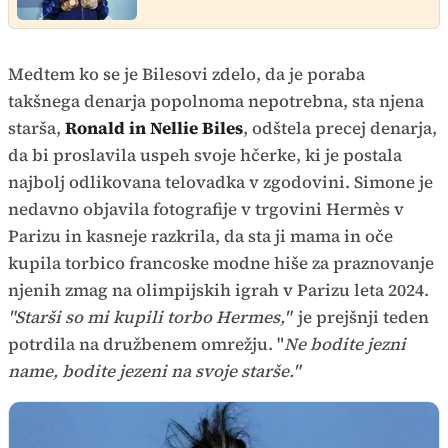
Medtem ko se je Bilesovi zdelo, da je poraba
takšnega denarja popolnoma nepotrebna, sta njena
starša,
Ronald in Nellie Biles
, odštela precej denarja,
da bi proslavila uspeh svoje hčerke, ki je postala
najbolj odlikovana telovadka v zgodovini. Simone je
nedavno objavila fotografije v trgovini Hermès v
Parizu in kasneje razkrila, da sta ji mama in oče
kupila torbico francoske modne hiše za praznovanje
njenih zmag na olimpijskih igrah v Parizu leta 2024.
"Starši so mi kupili torbo Hermes,"
je prejšnji teden
potrdila na družbenem omrežju. "
Ne bodite jezni
name, bodite jezeni na svoje starše."