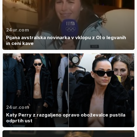
24ur.com
Pijana avstralska novinarka v vklopu z OI o legvanih
in ceni kave
24ur.com
Katy Perry z razgaljeno opravo oboževalce pustila
odprtih ust