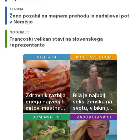
TUJINA
Ženo pozabil na mejnem prehodu in nadaljeval pot
v Nemčijo
NOGOMET
Francoski velikan stavi na slovenskega
reprezentanta
VIZITA.SI
MOSKISVET.COM
Zdravnik razbija
Bila je najbolj
enega največjih
seksi ženska na
mitov: mastna
svetu, v bikiniju
jetra ne
znova navdušila
DOMINVRT.SI
ZADOVOLJNA.SI
nastanejo zaradi
slanine, temveč
zaradi živila, ki
ga imamo vsi