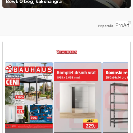
Bowl: O bog, kakšna igra
Priporoča