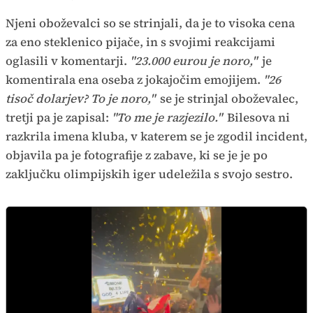
Njeni oboževalci so se strinjali, da je to visoka cena
za eno steklenico pijače, in s svojimi reakcijami
oglasili v komentarji.
"23.000 eurou je noro,"
je
komentirala ena oseba z jokajočim emojijem.
"26
tisoč dolarjev? To je noro,"
se je strinjal oboževalec,
tretji pa je zapisal:
"To me je razjezilo."
Bilesova ni
razkrila imena kluba, v katerem se je zgodil incident,
objavila pa je fotografije z zabave, ki se je je po
zaključku olimpijskih iger udeležila s svojo sestro.