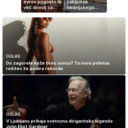
evrov pogosto ni
zaključek
več dovolj za
nedeljskega
nakup
kosila: 8 sladic
stanovanja
brez peke, ki se
jih vsi veselijo
OGLAS
Do zagorele kože brez sonca? Ta nova poletna
rešitev že podira rekorde
OGLAS
V Ljubljano prihaja svetovna dirigentska legenda
John Eliot Gardiner