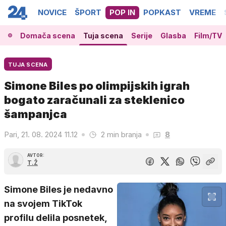
NOVICE
ŠPORT
POP IN
POPKAST
VREME
Domača scena
Tuja scena
Serije
Glasba
Film/TV
TUJA SCENA
Simone Biles po olimpijskih igrah
bogato zaračunali za steklenico
šampanjca
Pari, 21. 08. 2024 11.12
2 min branja
8
AVTOR:
T.Ž
Simone Biles je nedavno
na svojem TikTok
profilu delila posnetek,