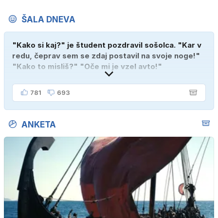
ŠALA DNEVA
"Kako si kaj?" je študent pozdravil sošolca. "Kar v
redu, čeprav sem se zdaj postavil na svoje noge!"
"Kako to misliš?" "Oče mi je vzel avto!"
781
693
ANKETA