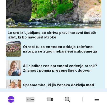
Le uro iz Ljubljane se skriva pravi naravni čudež:
izlet, ki bo navdušil otroke
Otroci tu za en teden oddajo telefone,
nato pa se zgodi nekaj nepričakovanega
Ali sladkor res spremeni vedenje otrok?
Znanost ponuja presenetljiv odgovor
Spremembe, ki jih ženska doživlja med
nosečnostjo
ZADOVOLJNA