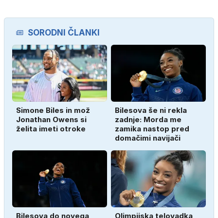
SORODNI ČLANKI
Simone Biles in mož
Bilesova še ni rekla
Jonathan Owens si
zadnje: Morda me
želita imeti otroke
zamika nastop pred
domačimi navijači
Bilesova do novega
Olimpijska telovadka