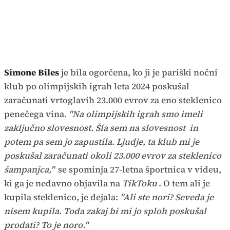
Simone Biles
je bila ogorčena, ko ji je pariški nočni
klub po olimpijskih igrah leta 2024 poskušal
zaračunati vrtoglavih 23.000 evrov za eno steklenico
penečega vina.
"Na olimpijskih igrah smo imeli
zaključno slovesnost. Šla sem na slovesnost in
potem pa sem jo zapustila. Ljudje, ta klub mi je
poskušal zaračunati okoli 23.000 evrov za steklenico
šampanjca,"
se spominja 27-letna športnica v videu,
ki ga je nedavno objavila na
TikToku
. O tem ali je
kupila steklenico, je dejala:
"Ali ste nori? Seveda je
nisem kupila. Toda zakaj bi mi jo sploh poskušal
prodati? To je noro."