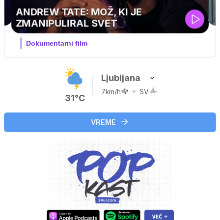
MOJ PRIJATELJ PINGVIN
Film meseca / družinski, pustolovski
Ljubljana
7km/h
SV
31°C
VREME