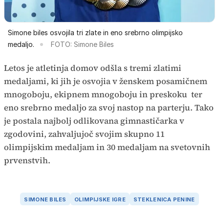
Simone biles osvojila tri zlate in eno srebrno olimpijsko
medaljo.
FOTO: Simone Biles
Letos je atletinja domov odšla s tremi zlatimi
medaljami, ki jih je osvojia v ženskem posamičnem
mnogoboju, ekipnem mnogoboju in preskoku ter
eno srebrno medaljo za svoj nastop na parterju. Tako
je postala najbolj odlikovana gimnastičarka v
zgodovini, zahvaljujoč svojim skupno 11
olimpijskim medaljam in 30 medaljam na svetovnih
prvenstvih.
SIMONE BILES
OLIMPIJSKE IGRE
STEKLENICA PENINE