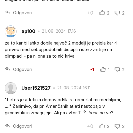
Odgovori
+0
2
2
ap100
21. 08. 2024 17.16
za to kar bi lahko dobila največ 2 medalji je prejela kar 4
preveč med seboj podobnih disciplin iste zvrsti je na
olimpiadi - pa ni ona za to nič kriva
Odgovori
-1
1
2
User1521527
21. 08. 2024 16.11
"Letos je atletinja domov odšla s tremi zlatimi medaljami,
...." Zanimivo, da pri Američanih atleti nastopajo v
gimnastiki in zmagujejo. Ali pa avtor T. Ž. česa ne ve?
Odgovori
+0
2
2