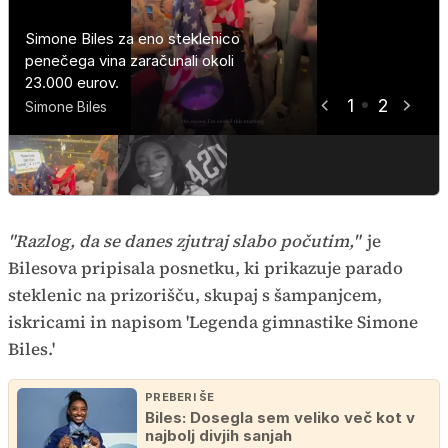
Simone Biles za eno steklenico
Simone Biles za eno steklenico
penečega vina zaračunali okoli
penečega vina zaračunali okoli
23.000 eurov.
23.000 eurov.
1
2
Simone Biles
Simone Biles
"Razlog, da se danes zjutraj slabo počutim,"
je
Bilesova pripisala posnetku, ki prikazuje parado
steklenic na prizorišču, skupaj s šampanjcem,
iskricami in napisom 'Legenda gimnastike Simone
Biles.'
PREBERI ŠE
Biles: Dosegla sem veliko več kot v
najbolj divjih sanjah