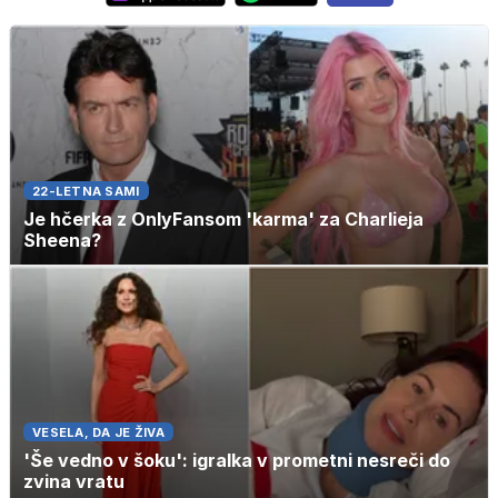
22-LETNA SAMI
Je hčerka z OnlyFansom 'karma' za Charlieja
Sheena?
VESELA, DA JE ŽIVA
'Še vedno v šoku': igralka v prometni nesreči do
zvina vratu