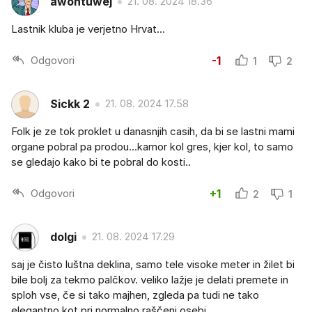
awontuwej
21. 08. 2024 18.36
Lastnik kluba je verjetno Hrvat...
Odgovori
-1
1
2
Sickk 2
21. 08. 2024 17.58
Folk je ze tok proklet u danasnjih casih, da bi se lastni mami
organe pobral pa prodou...kamor kol gres, kjer kol, to samo
se gledajo kako bi te pobral do kosti..
Odgovori
+1
2
1
dolgi
21. 08. 2024 17.29
saj je čisto luštna deklina, samo tele visoke meter in žilet bi
bile bolj za tekmo palčkov. veliko lažje je delati premete in
sploh vse, če si tako majhen, zgleda pa tudi ne tako
elegantno kot pri normalno raščeni osebi.