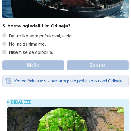
Si boste ogledali film Odiseja?
Da, težko sem pričakoval/a izid.
Ne, ne zanima me.
Nisem se še odločil/a.
Moški
Ženska
Konec čakanja: v kinematografe prišel spektakel Odiseja
BIBALEZE