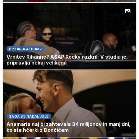
PRIHAJA ALBUM?
Vrnitev Rihanne? A$AP Rocky razkril: V studiu je,
pripravlja nekaj velikega
SAGA SE NADALJUJE
Anamaria naj bi zahtevala 34 milijonov in manj dni,
ko sta hčerki z Dončićem