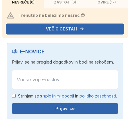
NESREČE
(0)
ZASTOJI
(6)
OVIRE
(17)
Trenutno ne beležimo nesreč 😎
VEČ O CESTAH
E-NOVICE
Prijavi se na pregled dogodkov in bodi na tekočem.
Strinjam se s
splošnimi pogoji
in
politiko zasebnosti
.
Prijavi se