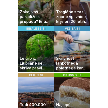
radi
Zakaj vaš
Tragična smrt
paradižnik
znane vplivnice,
propada? Ena
ki je pri 26 letih
napaka lahko
izgubila boj z
BIBALEZE.SI
VIZITA.SI
uniči rastline –
boleznijo
tako jih rešite
Le uro iz
Skrivnost
Ljubljane se
lahkotnega
skriva pravi
poletnega žara,
naravni čudež:
po katerem ne
CEKIN.SI
OKUSNO.JE
izlet, ki bo
boste
navdušil otroke
potrebovali
popoldanskega
spanca
Tudi 400.000
Najlepši