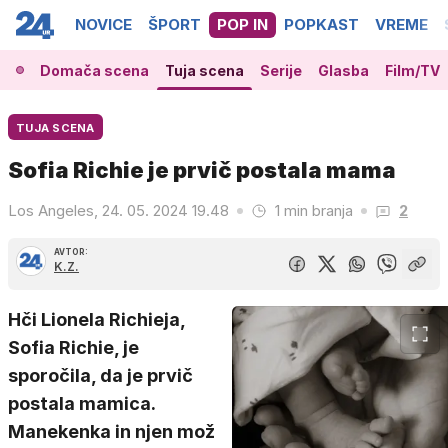
NOVICE
ŠPORT
POP IN
POPKAST
VREME
Domača scena
Tuja scena
Serije
Glasba
Film/TV
TUJA SCENA
Sofia Richie je prvič postala mama
Los Angeles, 24. 05. 2024 19.48
1 min branja
2
AVTOR:
K.Z.
Hči Lionela Richieja,
Sofia Richie, je
sporočila, da je prvič
postala mamica.
Manekenka in njen mož