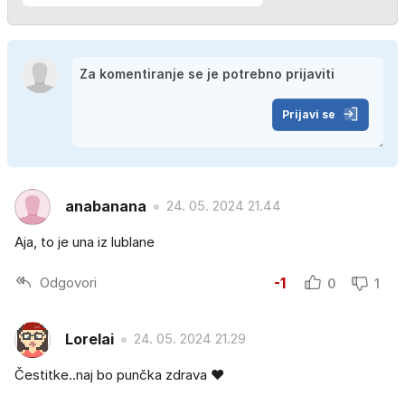
Prijavi se
anabanana
24. 05. 2024 21.44
Aja, to je una iz lublane
Odgovori
-1
0
1
Lorelai
24. 05. 2024 21.29
Čestitke..naj bo punčka zdrava ❤️