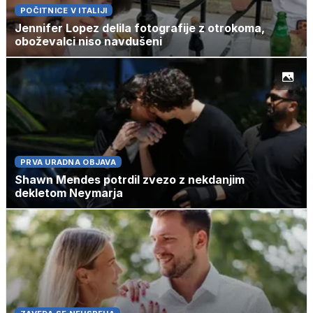
POČITNICE V ITALIJI
Jennifer Lopez delila fotografije z otrokoma,
oboževalci niso navdušeni
PRVA URADNA OBJAVA
Shawn Mendes potrdil zvezo z nekdanjim
dekletom Neymarja