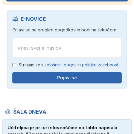
E-NOVICE
Prijavi se na pregled dogodkov in bodi na tekočem.
Strinjam se s
splošnimi pogoji
in
politiko zasebnosti
.
Prijavi se
ŠALA DNEVA
Učiteljica je pri uri slovenščine na tablo napisala