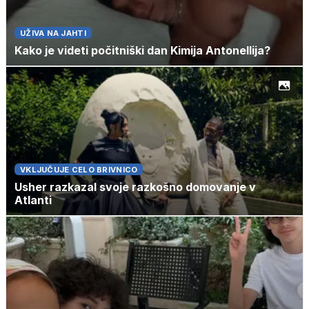
UŽIVA NA JAHTI
Kako je videti počitniški dan Kimija Antonellija?
VKLJUČUJE CELO BRIVNICO
Usher razkazal svoje razkošno domovanje v
Atlanti