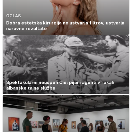
OGLAS
Dobra estetska kirurgija ne ustvarja filtrov, ustvarja
naravne rezultate
Spektakularni neuspeh Cie: pijani agenti v rokah
albanske tajne službe