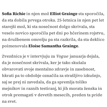
Sofia Richie
in njen mož
Elliot Grainge
sta sporočila,
da sta dobila prvega otroka. 25-letnica in njen pet let
starejši mož, ki sta nosečnost dolgo skrivala, sta
veselo novico sporočila pet dni po hčerinem rojstvu,
na družbenem omrežju pa sta razkrila, da sta deklico
poimenovala
Eloise Samantha Grainge
.
Zvezdnica je v intervjuju za
Vogue
januarja dejala,
da je nosečnost skrivala, ker je tako skušala
obvarovati svoje mentalno zdravje in zasebnost,
hkrati pa to obdobje označila za strašljivo izkušnjo,
saj se prej ni zavedala, da ga spremlja toliko
mejnikov in raznih testiranj, ki jih morata ženska in
otrok premagati v devetih mesecih, preden ta pride
na svet.