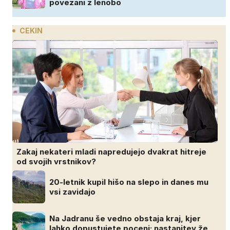
povezani z lenobo
CEKIN
Zakaj nekateri mladi napredujejo dvakrat hitreje
od svojih vrstnikov?
20-letnik kupil hišo na slepo in danes mu
vsi zavidajo
Na Jadranu še vedno obstaja kraj, kjer
lahko dopustujete poceni: nastanitev že