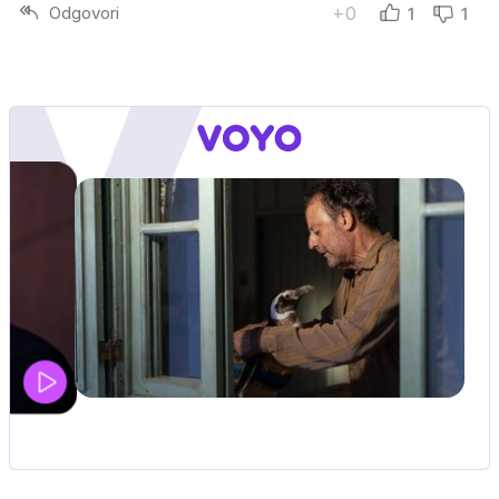
Odgovori
+0
1
1
UEFA SUPERPOKAL
V živo na VOYO: sreda ob 20.30
…