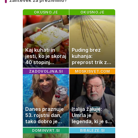
zahtevek za preživnino?
OKUSNO.JE
OKUSNO.JE
Kaj kuhati in
Puding brez
jesti, ko je skoraj
kuhanja:
40 stopinj
preprost trik za
Celzija: 5 kosil
pripravo v le
ZADOVOLJNA.SI
MOSKISVET.COM
brez prižiganja
nekaj minutah
pečice
Danes praznuje
Italija žaluje:
53. rojstni dan,
Umrla je
tako dobro je
legenda, ki je s
videti znana
svojimi pesmimi
DOMINVRT.SI
BIBALEZE.SI
Slovenka
zaznamovala