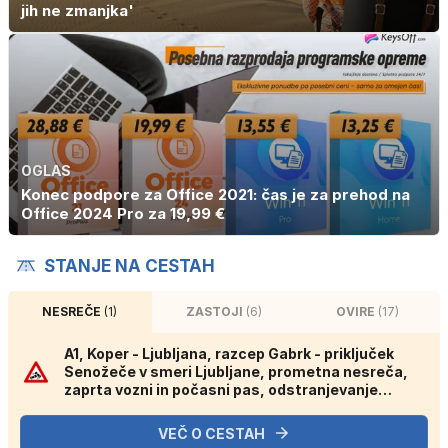
jih ne zmanjka'
OGLAS
Konec podpore za Office 2021: čas je za prehod na
Office 2024 Pro za 19,99 €
STANJE NA CESTAH
NESREČE
(1)
ZASTOJI
(6)
OVIRE
(17)
A1, Koper - Ljubljana, razcep Gabrk - priključek
Senožeče v smeri Ljubljane, prometna nesreča,
zaprta vozni in počasni pas, odstranjevanje
posledic gorečega vozila.
VEČ O CESTAH