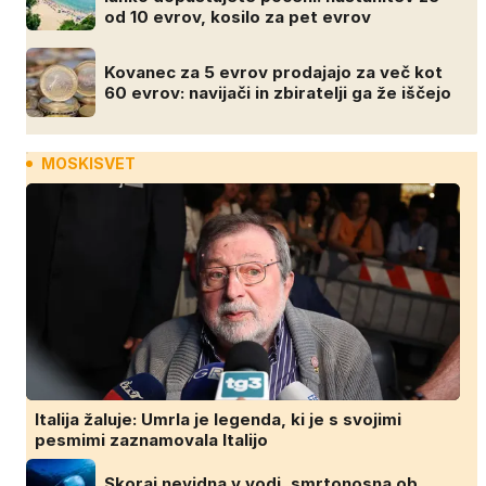
od 10 evrov, kosilo za pet evrov
Kovanec za 5 evrov prodajajo za več kot
60 evrov: navijači in zbiratelji ga že iščejo
MOSKISVET
Italija žaluje: Umrla je legenda, ki je s svojimi
pesmimi zaznamovala Italijo
Skoraj nevidna v vodi, smrtonosna ob