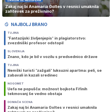
ZAVEDA SE NEUSPEHA
Zakaj naj bi Anamaria Goltes v resnici umaknila
zahtevek za preživnino?
NAJBOLJ BRANO
TUJINA
'Fantazijski življenjepis' in plagiatorstvo:
zvezdniški profesor odstopil
SLOVENIJA
Znano, kdo je bil v vozilu s predsednico države
TUJINA
Nemški turisti 'zažgali' luksuzni apartma: peli, se
zabavali in kazali sredinec
NOGOMET
Uefa ne popušča: možnost bojkota Fifinih
tekmovanj še vedno obstaja
DOMAČA SCENA
Zakaj naj bi Anamaria Goltes v resnici umaknila