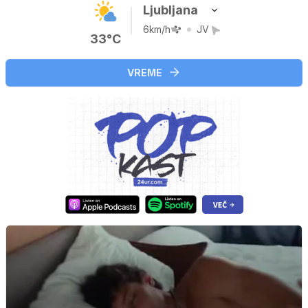
Ljubljana
6km/h
JV
33°C
VREME