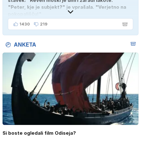
stavek: "Reven moški je umrl zaradi lakote."
"Peter, kje je subjekt?" je vprašala. "Verjetno na
pokopališču!"
1430
219
ANKETA
Si boste ogledali film Odiseja?