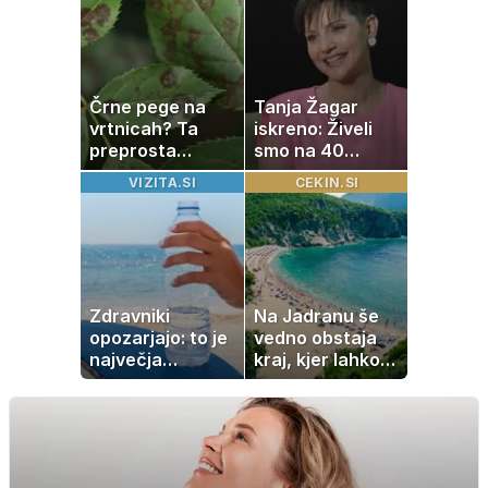
Italijo
Črne pege na
Tanja Žagar
vrtnicah? Ta
iskreno: Živeli
preprosta
smo na 40
sestavina
kvadratih, a
VIZITA.SI
CEKIN.SI
pomaga
imela sem vse,
preprečiti
kar otrok
težavo
potrebuje
Zdravniki
Na Jadranu še
opozarjajo: to je
vedno obstaja
največja
kraj, kjer lahko
napaka, ki jo
dopustujete
ljudje delajo med
poceni:
vročino
nastanitev že od
10 evrov, kosilo
za pet evrov