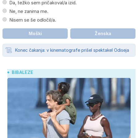
Da, težko sem pričakoval/a izid.
Ne, ne zanima me.
Nisem se še odločil/a.
Moški
Ženska
Konec čakanja: v kinematografe prišel spektakel Odiseja
BIBALEZE