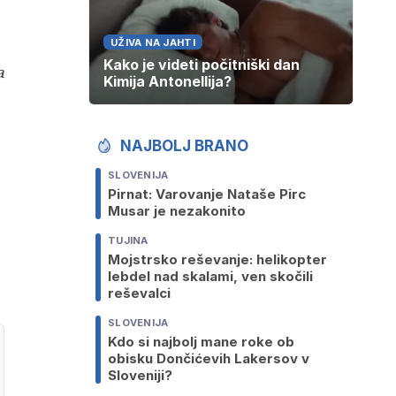
UŽIVA NA JAHTI
Kako je videti počitniški dan
a
Kimija Antonellija?
NAJBOLJ BRANO
SLOVENIJA
Pirnat: Varovanje Nataše Pirc
Musar je nezakonito
TUJINA
Mojstrsko reševanje: helikopter
lebdel nad skalami, ven skočili
reševalci
SLOVENIJA
Kdo si najbolj mane roke ob
obisku Dončićevih Lakersov v
Sloveniji?