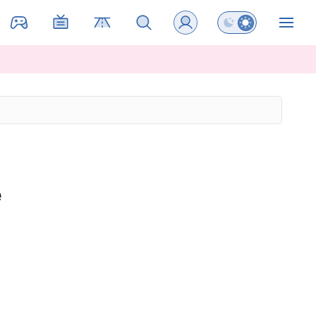
Preklopi barvni na
ZIN
e