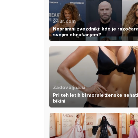
24ur.com
Nesramni zvezdniki: kdo je razočara
svojim obnašanjem?
Zadovoljna.si
Pri teh letih bi morale ženske nehati
bikini