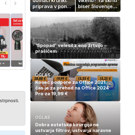
domači kruhki:
vikend? Ta skriti
priprava v ponvi
biser Slovenije
je trik za popoln
izgleda kot iz
rezultat
pravljice
'Spopad' velesil z eno žrtvijo –
prašičem
OGLAS
Konec podpore za Office 2021:
čas je za prehod na Office 2024
Pro za 19,99 €
strpnosti.
OGLAS
Dobra estetska kirurgija ne
ustvarja filtrov, ustvarja naravne