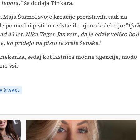
 lepota,"
še dodaja Tinkara.
 Maja Štamol svoje kreacije predstavila tudi na
le po modni pisti in redstavile njeno kolekcijo:
"Tjaš
d 40 let. Nika Veger. Jaz vem, da je odziv veliko bolj
, ko pridejo na pisto te zrele ženske."
anekenka, sedaj kot lastnica modne agencije, modo
amo vsi.
A ŠTAMOL