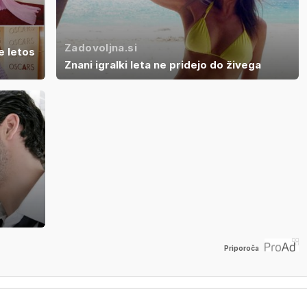
Zadovoljna.si
e letos
Znani igralki leta ne pridejo do živega
Priporoča