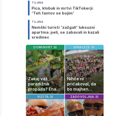
TUJINA
Pica, klobuk in mrtvi TikTokerji:
'Teh fantov se bojim'
TUJINA
Nemški turisti 'zažgali' luksuzni
apartma: peli, se zabavali in kazali
sredinec
DOMINVRT.SI
BIBALEZE.SI
Zakaj vaš
Nihče ni
paradižnik
pričakoval, da
propada? Ena
bo majhen
napaka lahko
projekt postal
VIZITA.SI
ZADOVOLJNA.SI
uniči rastline –
ena najlepših
tako jih rešite
zgodb Zasavja