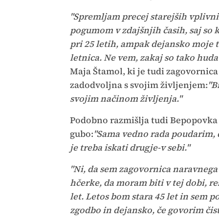
"Spremljam precej starejših vplivn
pogumom v zdajšnjih časih, saj so k
pri 25 letih, ampak dejansko moje t
letnica. Ne vem, zakaj so tako huda
Maja Štamol, ki je tudi zagovornica 
zadodvoljna s svojim življenjem:
"B
svojim načinom življenja."
Podobno razmišlja tudi Bepopovk
gubo:
"Sama vedno rada poudarim, da
je treba iskati drugje-v sebi."
"Ni, da sem zagovornica naravnega s
hčerke, da moram biti v tej dobi, re
let. Letos bom stara 45 let in sem 
zgodbo in dejansko, če govorim čisto