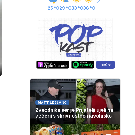
25 °C
29 °C
33 °C
36 °C
ozaslonski
in
MATT LEBLANC
Zvezdnika serije Prijatelji ujeli na
večerji s skrivnostno rjavolasko