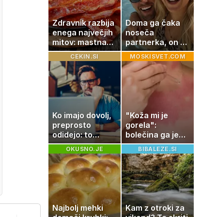
Zdravnik razbija
Doma ga čaka
enega največjih
noseča
mitov: mastna
partnerka, on pa
jetra ne
dopustuje z
CEKIN.SI
MOSKISVET.COM
nastanejo
drugo
zaradi slanine,
temveč zaradi
živila, ki ga
imamo vsi radi
Ko imajo dovolj,
"Koža mi je
preprosto
gorela":
odidejo: to
bolečina ga je
znamenje
priklenila na
OKUSNO.JE
BIBALEZE.SI
najpogosteje da
posteljo
odpoved
Najbolj mehki
Kam z otroki za