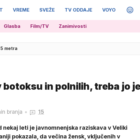
T
VREME
SVEŽE
TV ODDAJE
VOYO
MAGA
Glasba
Film/TV
Zanimivosti
,5 metra
 botoksu in polnilih, treba jo j
in branja
15
 nekaj leti je javnomnenjska raziskava v Veliki
aniji pokazala, da večina žensk, vključenih v