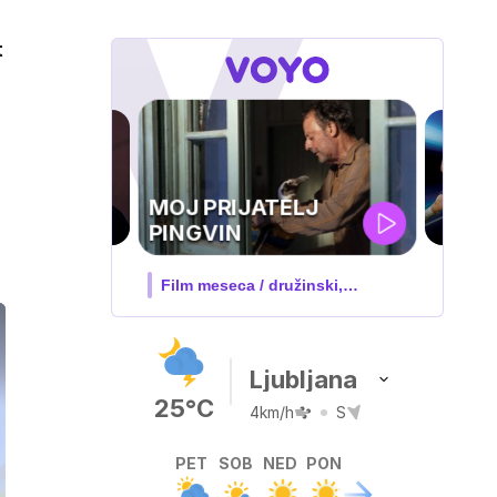
t
UEFA
SUPERPOKAL
V živo na VOYO: sreda ob 20.30
Ljubljana
25°C
4km/h
S
PET
SOB
NED
PON