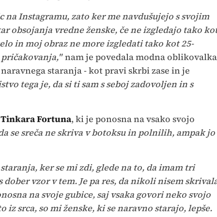
ic na Instagramu, zato ker me navdušujejo s svojim
ar obsojanja vredne ženske, če ne izgledajo tako ko
elo in moj obraz ne more izgledati tako kot 25-
 pričakovanja,"
nam je povedala modna oblikovalka
naravnega staranja - kot pravi skrbi zase in je
istvo tega je, da si ti sam s seboj zadovoljen in s
a
Tinkara Fortuna
, ki je ponosna na vsako svojo
 se sreča ne skriva v botoksu in polnilih, ampak jo
taranja, ker se mi zdi, glede na to, da imam tri
s dober vzor v tem. Je pa res, da nikoli nisem skrival
ponosna na svoje gubice, saj vsaka govori neko svojo
 iz srca, so mi ženske, ki se naravno starajo, lepše.