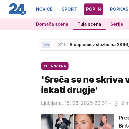
NOVICE
ŠPORT
POP IN
POPKAS
Domača scena
Tuja scena
Serije
07.11
S čopičem v službo na 2866
TUJA SCENA
'Sreča se ne skriva v
iskati drugje'
Ljubljana, 15. 06. 2025 20.31
2 m
Pred
Brit