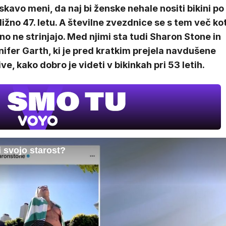
skavo meni, da naj bi ženske nehale nositi bikini po
ližno 47. letu. A številne zvezdnice se s tem več ko
no ne strinjajo. Med njimi sta tudi Sharon Stone in
ifer Garth, ki je pred kratkim prejela navdušene
ve, kako dobro je videti v bikinkah pri 53 letih.
i svojo starost?