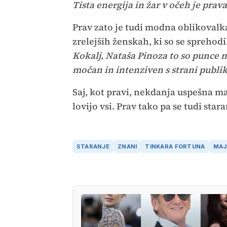
Tista energija in žar v očeh je prava
Prav zato je tudi modna oblikovalka
zrelejših ženskah, ki so se sprehodi
Kokalj, Nataša Pinoza to so punce na
močan in intenziven s strani publike
Saj, kot pravi, nekdanja uspešna m
lovijo vsi. Prav tako pa se tudi star
STARANJE
ZNANI
TINKARA FORTUNA
MAJ