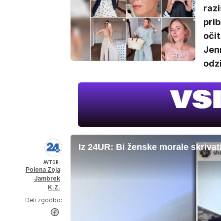
razi
prib
očit
Jenn
odzi
Iz 24UR: Bi ženske morale skrivat
AVTOR:
Polona Zoja
Jambrek
K.Z.
Deli zgodbo: