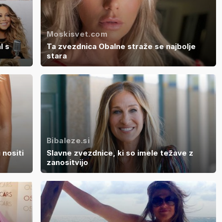
Moskisvet.com
l s
Ta zvezdnica Obalne straže se najbolje
stara
Bibaleze.si
 nositi
Slavne zvezdnice, ki so imele težave z
zanositvijo