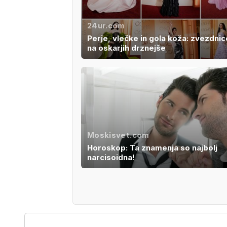
24ur.com
Perje, vlečke in gola koža: zvezdnic
na oskarjih drznejše
Moskisvet.com
Horoskop: Ta znamenja so najbolj
narcisoidna!