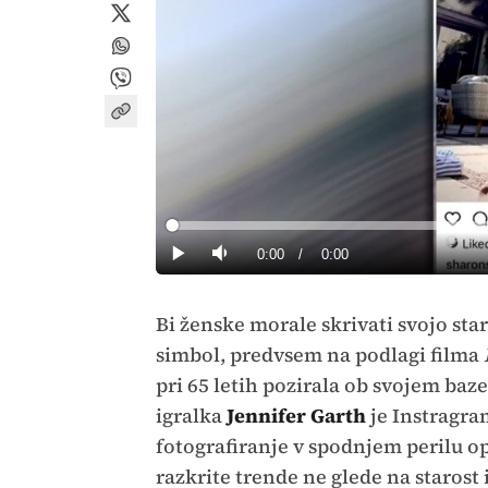
Loaded
:
0%
Current
0:00
/
Duration
0:00
Predvajaj
Tiho
Time
Bi ženske morale skrivati svojo sta
simbol, predvsem na podlagi filma
pri 65 letih pozirala ob svojem baze
igralka
Jennifer Garth
je Instragram
fotografiranje v spodnjem perilu op
razkrite trende ne glede na starost i