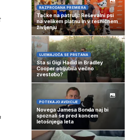
RAZPRODANA PREMIERA
Tačke na patrulji: Reševalni psi
t
na velikem platnu in v resničnem
življenju
UJEMAJOČA SE PRSTANA
Sta si Gigi Hadid in Bradley
Cooper obljubila večno
zvestobo?
POTEKAJO AVDICIJE
Novega Jamesa Bonda naj bi
spoznali še pred koncem
a
letošnjega leta