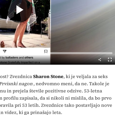
Predvajaj
Cel
nač
rost? Zvezdnica
Sharon Stone
, ki je veljala za seks
Prvisnki nagon
, nedvomno meni, da ne. Takole je
nu in prejela števile pozitivne odzive. 53-letna
 profilu zapisala, da si nikoli ni mislila, da bo prvo
ravila pri 53 letih. Zvezdnice tako postavljajo nove
n videz, ki ga prinašajo leta.