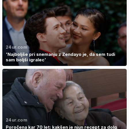
24ur.com
'Najboljše pri snemanju z Zendayo je, da sem tudi
sam boljši igralec'
24ur.com
Poročena kar 70 let: kakšen je njun recept za dolg