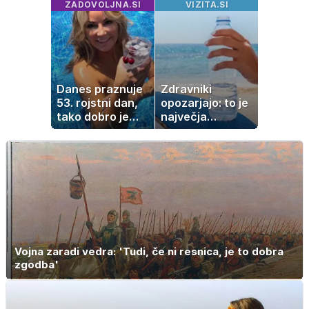
ZADOVOLJNA.SI
VIZITA.SI
pečica opravi
imela sem vse,
ostalo
kar otrok
potrebuje
Danes praznuje
Zdravniki
53. rojstni dan,
opozarjajo: to je
tako dobro je
največja
videti znana
napaka, ki jo
Slovenka
ljudje delajo med
vročino
Vojna zaradi vedra: 'Tudi, če ni resnica, je to dobra
zgodba'