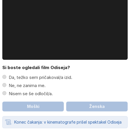
Si boste ogledali film Odiseja?
Da, težko sem pričakoval/a izid.
Ne, ne zanima me.
Nisem se še odločil/a.
Moški
Ženska
Konec čakanja: v kinematografe prišel spektakel Odiseja