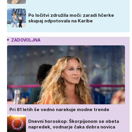
Po ločitvi združila moči: zaradi hčerke
skupaj odpotovala na Karibe
ZADOVOLJNA
Pri 61 letih še vedno narekuje modne trende
Dnevni horoskop: Škorpijonom se obeta
napredek, vodnarje čaka dobra novica