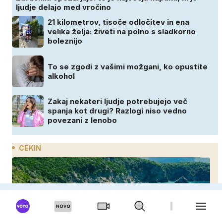
ljudje delajo med vročino
21 kilometrov, tisoče odločitev in ena
velika želja: živeti na polno s sladkorno
boleznijo
To se zgodi z vašimi možgani, ko opustite
alkohol
Zakaj nekateri ljudje potrebujejo več
spanja kot drugi? Razlogi niso vedno
povezani z lenobo
CEKIN