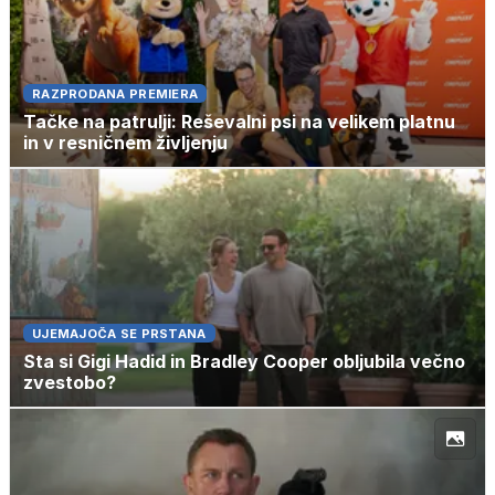
RAZPRODANA PREMIERA
Tačke na patrulji: Reševalni psi na velikem platnu
in v resničnem življenju
UJEMAJOČA SE PRSTANA
Sta si Gigi Hadid in Bradley Cooper obljubila večno
zvestobo?