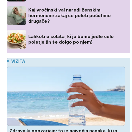
Kaj vročinski val naredi ženskim
hormonom: zakaj se poleti počutimo
drugače?
Lahkotna solata, ki jo bomo jedle celo
poletje (in še dolgo po njem)
VIZITA
Zdravniki opozarjajo: to je največja napaka, ki jo