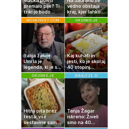
Mačka poleti
Na Jadranu še
premalo pije? Ti
vedno obstaja
triki jo bodo
kraj, kjer lahko
spodbudili, da
dopustujete
MOSKISVET.COM
OKUSNO.JE
zaužije več vode
poceni:
nastanitev že od
10 evrov, kosilo
za pet evrov
Italija žaluje:
Kaj kuhati in
Umrla je
jesti, ko je skoraj
legenda, ki je s
40 stopinj
svojimi pesmimi
Celzija: 5 kosil
OKUSNO.JE
BIBALEZE.SI
zaznamovala
brez prižiganja
Italijo
pečice
Hitra pita brez
Tanja Žagar
testa: vse
iskreno: Živeli
sestavine samo
smo na 40
zmešate in
kvadratih, a