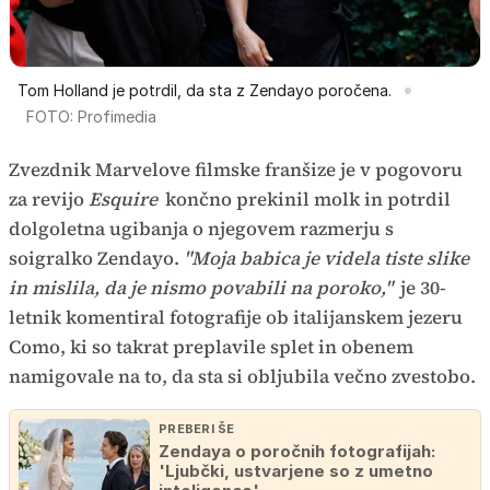
Tom Holland je potrdil, da sta z Zendayo poročena.
FOTO: Profimedia
Zvezdnik Marvelove filmske franšize je v pogovoru
za revijo
Esquire
končno prekinil molk in potrdil
dolgoletna ugibanja o njegovem razmerju s
soigralko Zendayo.
"Moja babica je videla tiste slike
in mislila, da je nismo povabili na poroko,"
je 30-
letnik komentiral fotografije ob italijanskem jezeru
Como, ki so takrat preplavile splet in obenem
namigovale na to, da sta si obljubila večno zvestobo.
PREBERI ŠE
Zendaya o poročnih fotografijah:
'Ljubčki, ustvarjene so z umetno