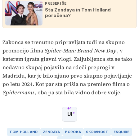
PREBERI ŠE
Sta Zendaya in Tom Holland
poročena?
Zakonca se trenutno pripravljata tudi na skupno
promocijo filma
Spider-Man: Brand New Day
, v
katerem igrata glavni vlogi. Zaljubljenca sta se tako
nedavno skupaj pojavila na rdeči preprogi v
Madridu, kar je bilo njuno prvo skupno pojavljanje
po letu 2024. Kot par sta prišla na premiero filma o
Spidermanu
, oba pa sta bila vidno dobre volje.
UI
TOM HOLLAND
ZENDAYA
POROKA
SKRIVNOST
ESQUIRE