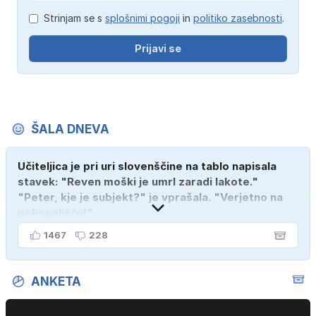
Strinjam se s
splošnimi pogoji
in
politiko zasebnosti
.
Prijavi se
ŠALA DNEVA
Učiteljica je pri uri slovenščine na tablo napisala
stavek: "Reven moški je umrl zaradi lakote."
"Peter, kje je subjekt?" je vprašala. "Verjetno na
pokopališču!"
1467
228
ANKETA