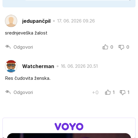
jedupančpil
17. 06. 2026 09.26
srednjeveška žalost
Odgovori
0
0
Watcherman
16. 06. 2026 20.51
Res čudovita ženska.
Odgovori
+0
1
1