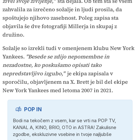
živel svoje življenje,"
sta dejala. Ob tem sta se vsem
zahvalila za izrečeno sožalje in ljudi prosila, da
spoštujejo njihovo zasebnost. Poleg zapisa sta
objavila še dve fotografiji Millerja in skupaj z
družino.
Sožalje so izrekli tudi v omenjenem klubu New York
Yankees.
"Besede se zdijo nepomembne in
nezadostne, ko poskušamo opisati tako
nepredstavljivo izgubo,"
je ekipa zapisala v
sporočilu, objavljenem na X. Brett je bil del ekipe
New York Yankees med letoma 2007 in 2021.
POP IN
Bodi na tekočem z vsem, kar se vrti na POP TV,
KANAL A, KINO, BRIO, OTO in ASTRA! Zakulisne
zgodbe, ekskluzivne vsebine in tvoje najljubše