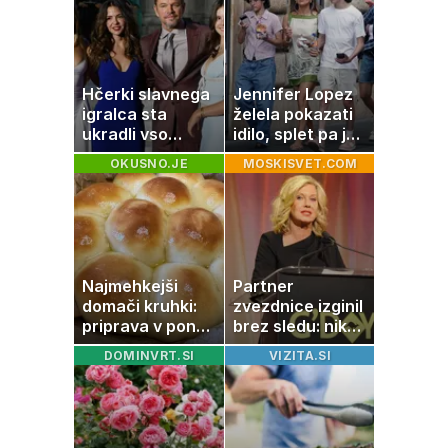
Hčerki slavnega
Jennifer Lopez
igralca sta
želela pokazati
ukradli vso
idilo, splet pa je
pozornost
razburila ena
OKUSNO.JE
MOSKISVET.COM
stvar
Najmehkejši
Partner
domači kruhki:
zvezdnice izginil
priprava v ponvi
brez sledu: nikoli
je trik za popoln
ga niso našli,
DOMINVRT.SI
VIZITA.SI
rezultat
nato je prišla še
ena tragedija