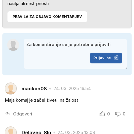
nasilja ali nestrpnosti.
PRAVILA ZA OBJAVO KOMENTARJEV
Prijavi se
mackon08
24. 03. 2025 16.54
Maja komaj je začel živeti, na žalost.
Odgovori
0
0
Delavec_Slo
24. 03. 2025 13.08