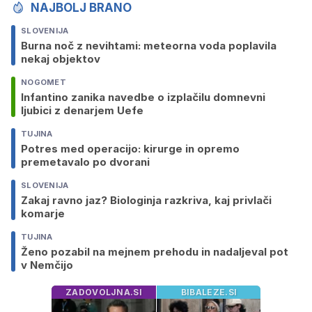
NAJBOLJ BRANO
SLOVENIJA
Burna noč z nevihtami: meteorna voda poplavila
nekaj objektov
NOGOMET
Infantino zanika navedbe o izplačilu domnevni
ljubici z denarjem Uefe
TUJINA
Potres med operacijo: kirurge in opremo
premetavalo po dvorani
SLOVENIJA
Zakaj ravno jaz? Biologinja razkriva, kaj privlači
komarje
TUJINA
Ženo pozabil na mejnem prehodu in nadaljeval pot
v Nemčijo
ZADOVOLJNA.SI
BIBALEZE.SI