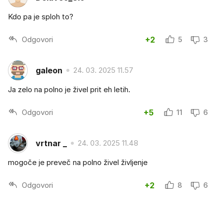
Kdo pa je sploh to?
Odgovori
+2
5
3
galeon
24. 03. 2025 11.57
Ja zelo na polno je živel prit eh letih.
Odgovori
+5
11
6
vrtnar _
24. 03. 2025 11.48
mogoče je preveč na polno živel življenje
Odgovori
+2
8
6