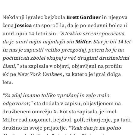
Nekdanji igralec bejzbola
Brett Gardner
in njegova
žena
Jessica
sta sporočila, da je po nedavni bolezni
umrl njun 14-letni sin.
"S težkim srcem sporočava,
da je umrl najin najmlajši sin
Miller
. Star je bil 14 let
in nas je zapustil veliko prezgodaj, potem ko je na
počitnicah zbolel skupaj z več drugimi družinskimi
člani,"
sta zapisala v objavi, objavljeni na profilu
ekipe
New York Yankees
, za katero je igral dolga
leta.
"Za zdaj imamo toliko vprašanj in zelo malo
odgovorov,"
sta dodala v zapisu, objavljenem na
družbenem omrežju X. Kot sta zapisala, je imel
Miller rad nogomet, bejzbol, golf, ribarjenje, pa tudi
družino in svoje prijatelje.
"Vsak dan je na polno