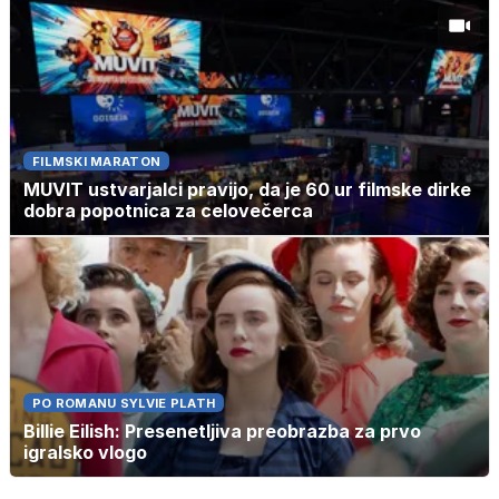
FILMSKI MARATON
MUVIT ustvarjalci pravijo, da je 60 ur filmske dirke
dobra popotnica za celovečerca
PO ROMANU SYLVIE PLATH
Billie Eilish: Presenetljiva preobrazba za prvo
igralsko vlogo