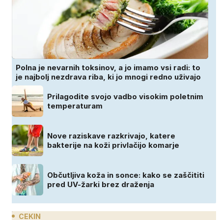
Polna je nevarnih toksinov, a jo imamo vsi radi: to
je najbolj nezdrava riba, ki jo mnogi redno uživajo
Prilagodite svojo vadbo visokim poletnim
temperaturam
Nove raziskave razkrivajo, katere
bakterije na koži privlačijo komarje
Občutljiva koža in sonce: kako se zaščititi
pred UV-žarki brez draženja
CEKIN