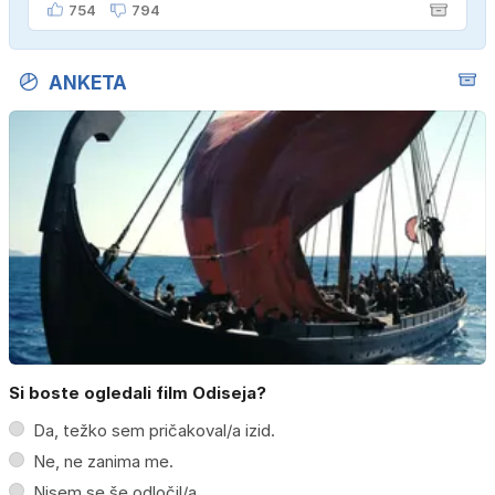
754
794
ANKETA
Si boste ogledali film Odiseja?
Da, težko sem pričakoval/a izid.
Ne, ne zanima me.
Nisem se še odločil/a.