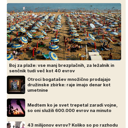
Boj za plaže: vse manj brezplačnih, za ležalnik in
senčnik tudi več kot 40 evrov
Otroci bogatašev množično prodajajo
družinske zbirke: raje imajo denar kot
umetnine
Medtem ko je svet trepetal zaradi vojne,
so oni služili 600.000 evrov na minuto
43 milijonov evrov? Koliko so po razhodu