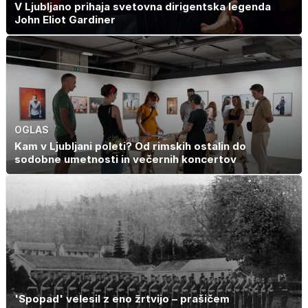
V Ljubljano prihaja svetovna dirigentska legenda
John Eliot Gardiner
OGLAS
Kam v Ljubljani poleti? Od rimskih ostalin do
sodobne umetnosti in večernih koncertov
'Spopad' velesil z eno žrtvijo – prašičem