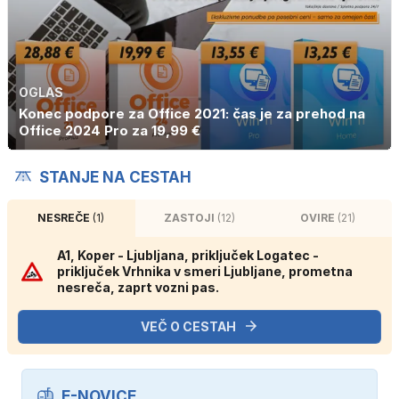
OGLAS
Konec podpore za Office 2021: čas je za prehod na
Office 2024 Pro za 19,99 €
STANJE NA CESTAH
NESREČE
(1)
ZASTOJI
(12)
OVIRE
(21)
A1, Koper - Ljubljana, priključek Logatec -
priključek Vrhnika v smeri Ljubljane, prometna
nesreča, zaprt vozni pas.
VEČ O CESTAH
E-NOVICE