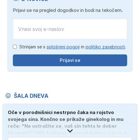
Prijavi se na pregled dogodkov in bodi na tekočem.
Strinjam se s
splošnimi pogoji
in
politiko zasebnosti
.
Prijavi se
ŠALA DNEVA
Oče v porodnišnici nestrpno čaka na rojstvo
svojega sina. Končno se prikaže ginekolog in mu
reče: "Ne ustrašite se, vaš sin tehta le dober
kilogram!" "Nič čudnega, gospod doktor, saj se z
ženo poznava šele tri mesece."