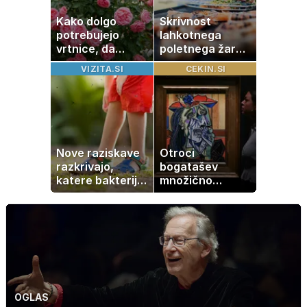
Kako dolgo
Skrivnost
potrebujejo
lahkotnega
vrtnice, da
poletnega žara,
zrastejo? Vse o
po katerem ne
VIZITA.SI
CEKIN.SI
rasti, cvetenju in
boste
negi vrtnic
potrebovali
popoldanskega
spanca
Nove raziskave
Otroci
razkrivajo,
bogatašev
katere bakterije
množično
na koži privlačijo
prodajajo
komarje
družinske
zbirke: raje imajo
denar kot
umetnine
OGLAS