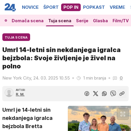
NOVICE
ŠPORT
POP IN
POPKAST
VREME
Domača scena
Tuja scena
Serije
Glasba
Film/TV
TUJA SCENA
Umrl 14-letni sin nekdanjega igralca
bejzbola: Svoje življenje je živel na
polno
New York City, 24. 03. 2025 10.55
1 min branja
0
AVTOR:
R. M.
Umrl je 14-letni sin
nekdanjega igralca
bejzbola Bretta