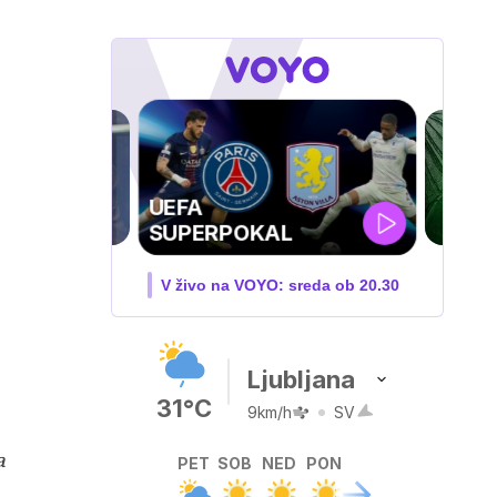
KAL
O: sreda ob 20.30
Ljubljana
31°C
9km/h
SV
a
PET
SOB
NED
PON