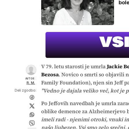
bole
V 79. letu starosti je umrla
Jackie B
Bezosa
. Novico o smrti so objavili
AVTOR:
Family Foundation), njen sin Jeff p
R. M.
"Vedno je dajala veliko več, kot je p
Deli zgodbo:
Po Jeffovih navedbah je umrla zara
oblike demence za Alzheimerjevo b
imeli radi - njenimi otroki, vnuki 
našo ljubezen. Vsi smo zelo srečni,