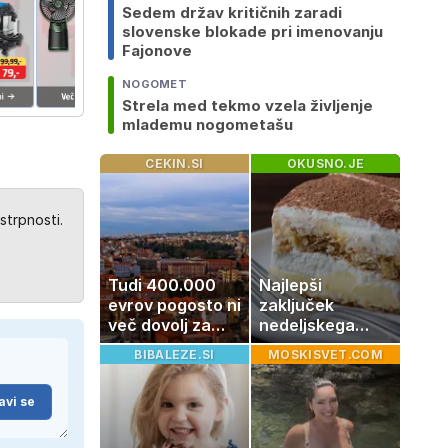
Sedem držav kritičnih zaradi
slovenske blokade pri imenovanju
Fajonove
NOGOMET
Strela med tekmo vzela življenje
mlademu nogometašu
CEKIN.SI
OKUSNO.JE
strpnosti.
Tudi 400.000
Najlepši
evrov pogosto ni
zaključek
več dovolj za
nedeljskega
nakup
kosila: 8 sladic
BIBALEZE.SI
MOSKISVET.COM
stanovanja
brez peke, ki se
jih vsi veselijo
avi se