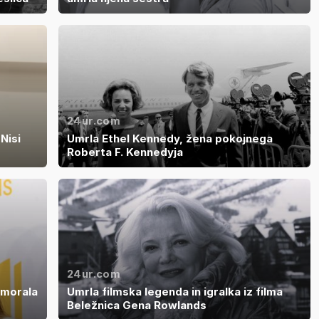
24ur.com
Nisi
Umrla Ethel Kennedy, žena pokojnega
Roberta F. Kennedyja
24ur.com
 morala
Umrla filmska legenda in igralka iz filma
Beležnica Gena Rowlands