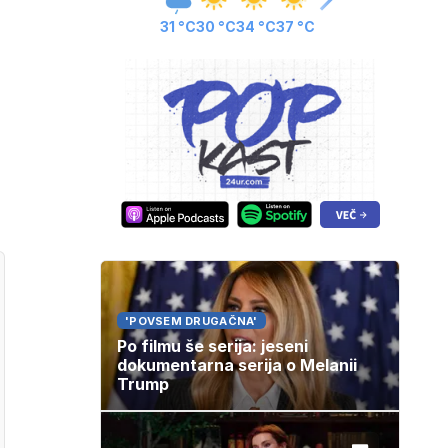
31 °C
30 °C
34 °C
37 °C
'POVSEM DRUGAČNA'
Po filmu še serija: jeseni
dokumentarna serija o Melanii
Trump