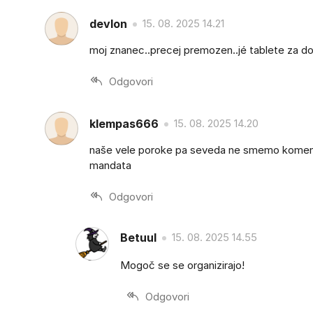
devlon
15. 08. 2025 14.21
moj znanec..precej premozen..jé tablete za dolgo
Odgovori
klempas666
15. 08. 2025 14.20
naše vele poroke pa seveda ne smemo komenti
mandata
Odgovori
Betuul
15. 08. 2025 14.55
Mogoč se se organizirajo!
Odgovori