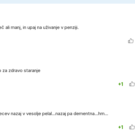
ali manj, in upaj na uživanje v penziji.
 za zdravo staranje
+1
ecev nazaj v vesolje pelal...nazaj pa dementna...hm...
+1