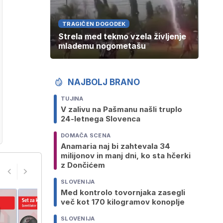
TRAGIČEN DOGODEK
Strela med tekmo vzela življenje
mlademu nogometašu
NAJBOLJ BRANO
TUJINA
V zalivu na Pašmanu našli truplo
24-letnega Slovenca
DOMAČA SCENA
Anamaria naj bi zahtevala 34
milijonov in manj dni, ko sta hčerki
z Dončićem
SLOVENIJA
Med kontrolo tovornjaka zasegli
več kot 170 kilogramov konoplje
SLOVENIJA