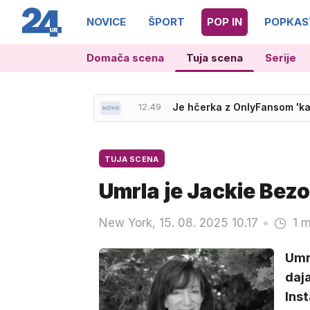
NOVICE
ŠPORT
POP IN
POPKAS
Domača scena
Tuja scena
Serije
13.22
V živo na VOYO: Prvi prosti 
TUJA SCENA
Umrla je Jackie Bez
New York, 15. 08. 2025 10.17
1 m
Umr
daja
Inst