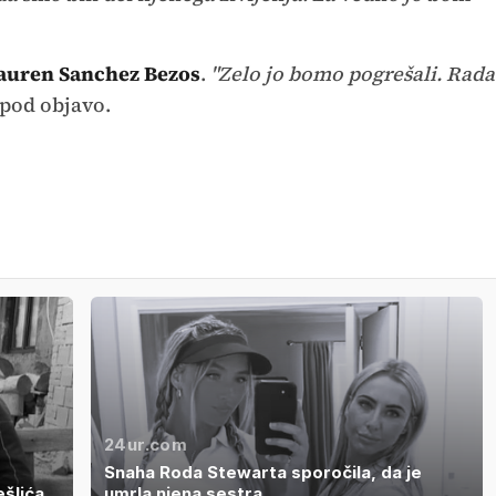
auren Sanchez Bezos
.
"Zelo jo bomo pogrešali. Rada
 pod objavo.
24ur.com
Snaha Roda Stewarta sporočila, da je
ešlića
umrla njena sestra