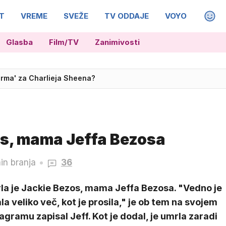
T
VREME
SVEŽE
TV ODDAJE
VOYO
MAGA
Glasba
Film/TV
Zanimivosti
trening MotoGP, ki odpira drugi del sezone
os, mama Jeffa Bezosa
in branja
36
la je Jackie Bezos, mama Jeffa Bezosa. "Vedno je
la veliko več, kot je prosila," je ob tem na svojem
agramu zapisal Jeff. Kot je dodal, je umrla zaradi