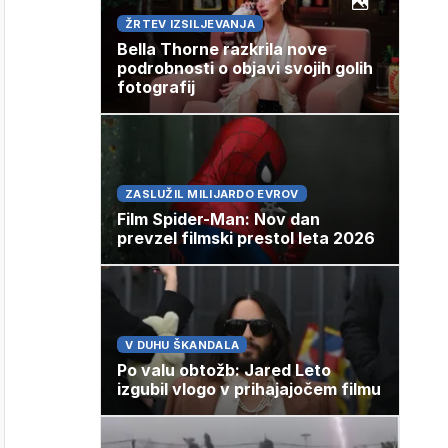
ŽRTEV IZSILJEVANJA
Bella Thorne razkrila nove
podrobnosti o objavi svojih golih
fotografij
ZASLUŽIL MILIJARDO EVROV
Film Spider-Man: Nov dan
prevzel filmski prestol leta 2026
V DUHU ŠKANDALA
Po valu obtožb: Jared Leto
izgubil vlogo v prihajajočem filmu