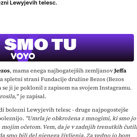
zni Lewyjevih telesc.
UEFA
SUPERPO
ezos
, mama enega najbogatejših zemljanov
Jeffa
 na spletni strani Fundacije družine Bezos (Bezos
V živo na VOY
a se ji je poklonil z zapisom na svojem Instagramu.
rosila,"
je zapisal.
di bolezni Lewyjevih telesc - druge najpogostejše
oleznijo.
"Umrla je obkrožena z mnogimi, ki smo jo
in mojim očetom. Vem, da je v zadnjih trenutkih čutil
 da smo bili del njenega življenja. Za vedno jo bom