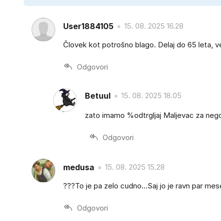
User1884105
15. 08. 2025 16.28
Človek kot potrošno blago. Delaj do 65 leta, več 
Odgovori
Betuul
15. 08. 2025 18.05
zato imamo %odtrgljaj Maljevac za nego
Odgovori
medusa
15. 08. 2025 15.28
???To je pa zelo cudno...Saj jo je ravn par mes
Odgovori