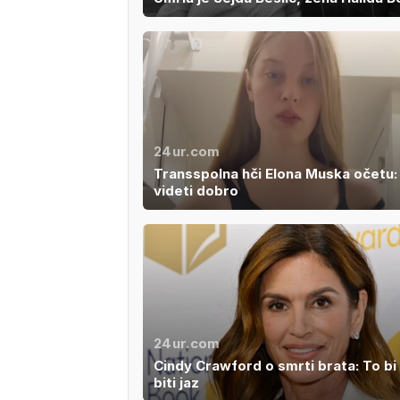
24ur.com
Transspolna hči Elona Muska očetu: 
videti dobro
24ur.com
Cindy Crawford o smrti brata: To bi
biti jaz