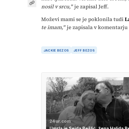
nosil v srcu,"
je zapisal Jeff.
Moževi mami se je poklonila tudi
L
te imam,"
je zapisala v komentarju
JACKIE BEZOS
JEFF BEZOS
24ur.com
Umrla je Sejda Bešlić, žena Halida B