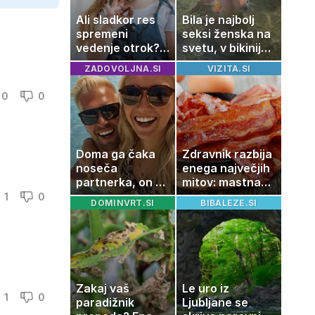
Ali sladkor res
Bila je najbolj
spremeni
seksi ženska na
vedenje otrok?
svetu, v bikiniju
Znanost ponuja
znova navdušila
ZADOVOLJNA.SI
VIZITA.SI
presenetljiv
odgovor
0
0
Doma ga čaka
Zdravnik razbija
noseča
enega največjih
partnerka, on pa
mitov: mastna
dopustuje z
jetra ne
1
0
DOMINVRT.SI
BIBALEZE.SI
drugo
nastanejo
zaradi slanine,
temveč zaradi
živila, ki ga
imamo vsi radi
Zakaj vaš
Le uro iz
1
0
paradižnik
Ljubljane se