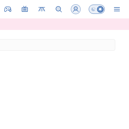
Preklopi barvni na
ZIN