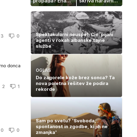
propada? Ena
skriva naravni
napaka lahko
čudež, ki je kot
uniči rastline –
ustvarjen za
tako jih rešite
družinski izlet
Spektakularni neuspeh Cie: pijani
3
0
agenti v rokah albanske tajne
službe
samo donca
OGLAS
Do zagorele kože brez sonca? Ta
nova poletna rešitev že podira
2
1
rekorde
Sam po svetu? 'Svoboda,
spontanost in zgodbe, ki jih ne
0
0
zmanjka'