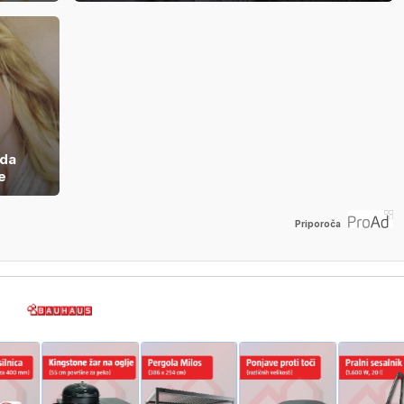
ida
e
Priporoča