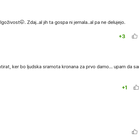
živost🤭. Zdaj..al jih ta gospa ni jemala..al pa ne delujejo.
+3
rat, ker bo ljudska sramota kronana za prvo damo... upam da 
+1