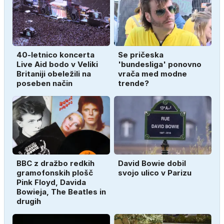
40-letnico koncerta
Se pričeska
Live Aid bodo v Veliki
'bundesliga' ponovno
Britaniji obeležili na
vrača med modne
poseben način
trende?
BBC z dražbo redkih
David Bowie dobil
gramofonskih plošč
svojo ulico v Parizu
Pink Floyd, Davida
Bowieja, The Beatles in
drugih