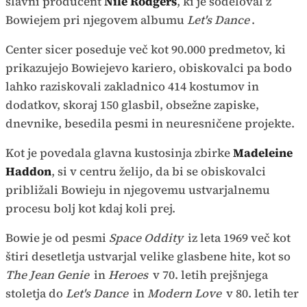
slavni producent
Nile Rodgers
, ki je sodeloval z
Bowiejem pri njegovem albumu
Let's Dance
.
Center sicer poseduje več kot 90.000 predmetov, ki
prikazujejo Bowiejevo kariero, obiskovalci pa bodo
lahko raziskovali zakladnico 414 kostumov in
dodatkov, skoraj 150 glasbil, obsežne zapiske,
dnevnike, besedila pesmi in neuresničene projekte.
Kot je povedala glavna kustosinja zbirke
Madeleine
Haddon
, si v centru želijo, da bi se obiskovalci
približali Bowieju in njegovemu ustvarjalnemu
procesu bolj kot kdaj koli prej.
Bowie je od pesmi
Space Oddity
iz leta 1969 več kot
štiri desetletja ustvarjal velike glasbene hite, kot so
The Jean Genie
in
Heroes
v 70. letih prejšnjega
stoletja do
Let's Dance
in
Modern Love
v 80. letih ter