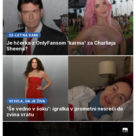
22-LETNA SAMI
Je hčerka z OnlyFansom 'karma' za Charlieja
Sheena?
VESELA, DA JE ŽIVA
'Še vedno v šoku': igralka v prometni nesreči do
zvina vratu