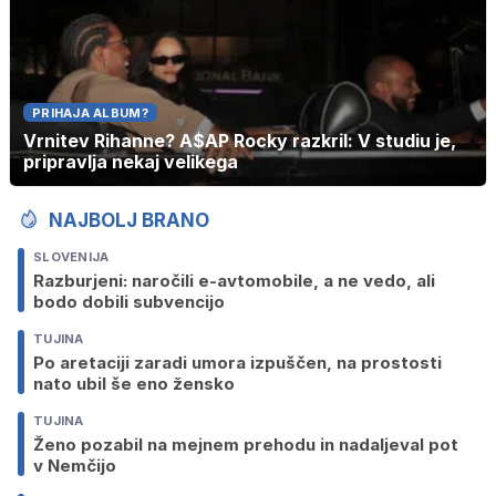
PRIHAJA ALBUM?
Vrnitev Rihanne? A$AP Rocky razkril: V studiu je,
pripravlja nekaj velikega
NAJBOLJ BRANO
SLOVENIJA
Razburjeni: naročili e-avtomobile, a ne vedo, ali
bodo dobili subvencijo
TUJINA
Po aretaciji zaradi umora izpuščen, na prostosti
nato ubil še eno žensko
TUJINA
Ženo pozabil na mejnem prehodu in nadaljeval pot
v Nemčijo