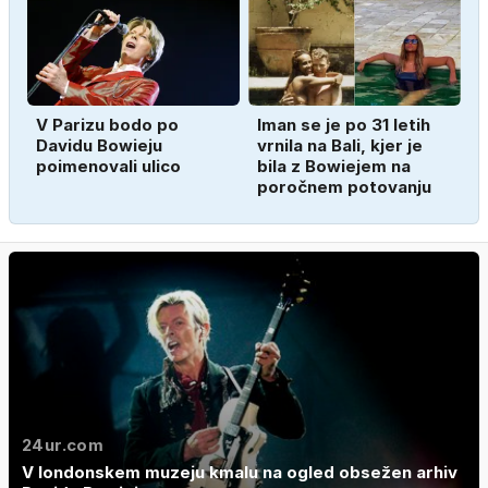
V Parizu bodo po
Iman se je po 31 letih
Davidu Bowieju
vrnila na Bali, kjer je
poimenovali ulico
bila z Bowiejem na
poročnem potovanju
24ur.com
V londonskem muzeju kmalu na ogled obsežen arhiv