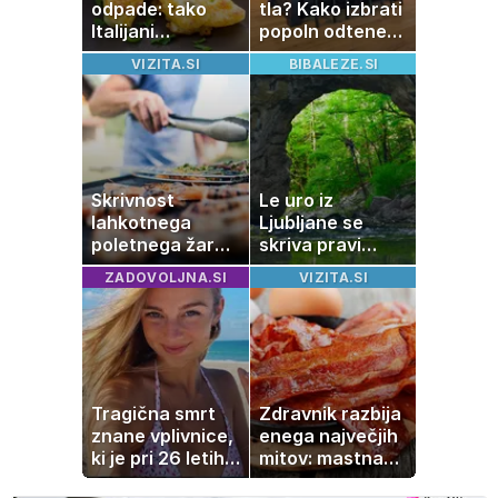
odpade: tako
tla? Kako izbrati
Italijani
popoln odtenek
pripravijo
za vaš dom
VIZITA.SI
BIBALEZE.SI
slastne ocvrte
bučke
Skrivnost
Le uro iz
lahkotnega
Ljubljane se
poletnega žara,
skriva pravi
po katerem ne
naravni čudež:
ZADOVOLJNA.SI
VIZITA.SI
boste
izlet, ki bo
potrebovali
navdušil otroke
popoldanskega
spanca
Tragična smrt
Zdravnik razbija
znane vplivnice,
enega največjih
ki je pri 26 letih
mitov: mastna
izgubila boj z
jetra ne