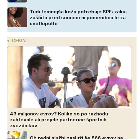
Tudi temnejša koža potrebuje SPF: zakaj
zaščita pred soncem ni pomembna le za
svetlopolte
CEKIN
43 milijonov evrov? Koliko so po razhodu
zahtevale ali prejele partnerice športnih
zvezdnikov
Ob redni službi zasluži še 866 evrov na