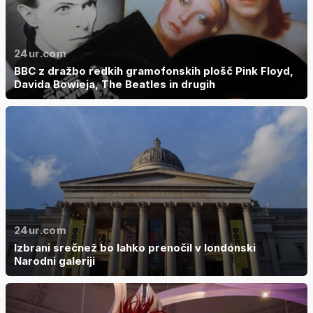
24ur.com
BBC z dražbo redkih gramofonskih plošč Pink Floyd,
Davida Bowieja, The Beatles in drugih
24ur.com
Izbrani srečnež bo lahko prenočil v londonski
Narodni galeriji