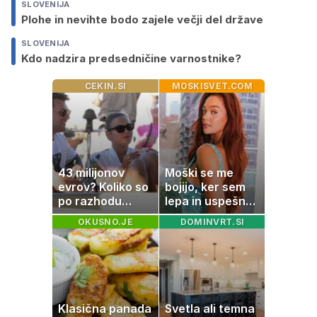
SLOVENIJA
Plohe in nevihte bodo zajele večji del države
SLOVENIJA
Kdo nadzira predsedničine varnostnike?
CEKIN.SI
MOSKISVET.COM
43 milijonov
Moški se me
evrov? Koliko so
bojijo, ker sem
po razhodu
lepa in uspešna:
zahtevale ali
Misica razkrila,
OKUSNO.JE
DOMINVRT.SI
prejele
zakaj je še
partnerice
vedno samska
športnih
zvezdnikov
Klasična panada
Svetla ali temna