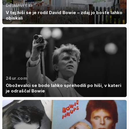
Dominvrt.si
V tej hiši se je rodil David Bowie – zdaj jo boste lahko
obiskali
24ur.com
Oboževalci se bodo lahko sprehodili po hiši, v kateri
je odraščal Bowie