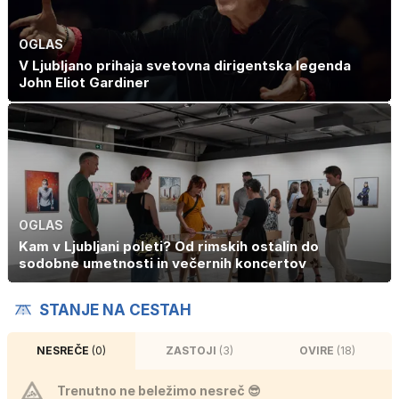
OGLAS
V Ljubljano prihaja svetovna dirigentska legenda
John Eliot Gardiner
OGLAS
Kam v Ljubljani poleti? Od rimskih ostalin do
sodobne umetnosti in večernih koncertov
STANJE NA CESTAH
NESREČE
(0)
ZASTOJI
(3)
OVIRE
(18)
Trenutno ne beležimo nesreč 😎