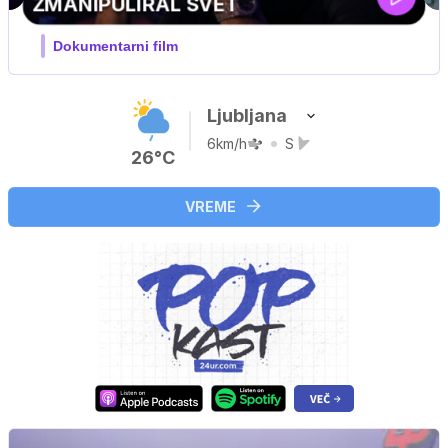
Ljubljana
6km/h
S
26°C
VREME