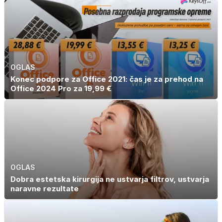
boleznijo
nastanejo zaradi
slanine, temveč
zaradi živila, ki
ga imamo vsi
radi
OGLAS
Konec podpore za Office 2021: čas je za prehod na
Office 2024 Pro za 19,99 €
OGLAS
Dobra estetska kirurgija ne ustvarja filtrov, ustvarja
naravne rezultate