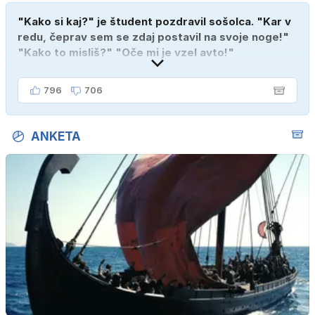
"Kako si kaj?" je študent pozdravil sošolca. "Kar v
redu, čeprav sem se zdaj postavil na svoje noge!"
"Kako to misliš?" "Oče mi je vzel avto!"
796
706
ANKETA