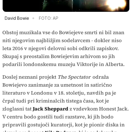
David Bowie
FOTO: AP
Obstoj muzikala vse do Bowiejeve smrti ni bil znan
niti njegovim najbližjim sodelavcem - dokler niso
leta 2016 v njegovi delovni sobi odkrili zapiskov.
Skupaj s preostalim Bowiejevim arhivom so jih
podarili londonskemu muzeju Viktorije in Alberta.
Doslej neznani projekt
The Spectator
odraža
Bowiejevo zanimanje za umetnost in satirično
literaturo v Londonu v 18. stoletju, navdih pa je
črpal tudi pri kriminalcih tistega časa, kot je
zloglasni tat
Jack Sheppard
z vzdevkom Honest Jack.
V centru bodo gostili tudi razstave, ki jih bodo
pripravili gostujoči kuratorji, kot je pionir diska in