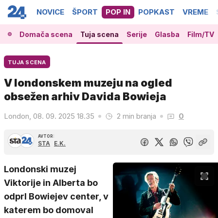
NOVICE
ŠPORT
POP IN
POPKAST
VREME
Domača scena
Tuja scena
Serije
Glasba
Film/TV
TUJA SCENA
V londonskem muzeju na ogled
obsežen arhiv Davida Bowieja
London, 08. 09. 2025 18.35
2 min branja
0
AVTOR:
STA
E.K.
Londonski muzej
Viktorije in Alberta bo
odprl Bowiejev center, v
katerem bo domoval