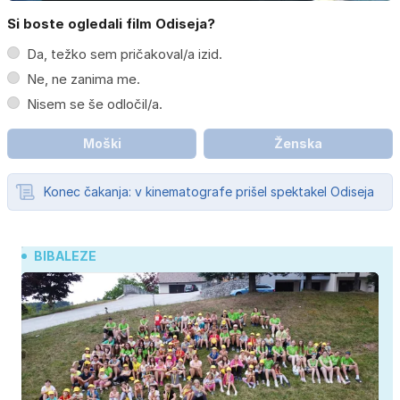
Si boste ogledali film Odiseja?
Da, težko sem pričakoval/a izid.
Ne, ne zanima me.
Nisem se še odločil/a.
Moški
Ženska
Konec čakanja: v kinematografe prišel spektakel Odiseja
BIBALEZE