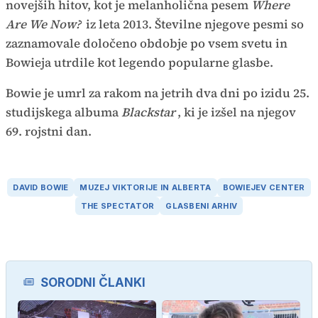
novejših hitov, kot je melanholična pesem
Where
Are We Now?
iz leta 2013. Številne njegove pesmi so
zaznamovale določeno obdobje po vsem svetu in
Bowieja utrdile kot legendo popularne glasbe.
Bowie je umrl za rakom na jetrih dva dni po izidu 25.
studijskega albuma
Blackstar
, ki je izšel na njegov
69. rojstni dan.
DAVID BOWIE
MUZEJ VIKTORIJE IN ALBERTA
BOWIEJEV CENTER
THE SPECTATOR
GLASBENI ARHIV
SORODNI ČLANKI