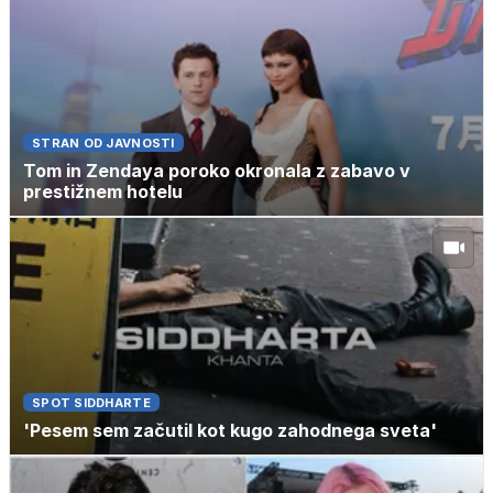
STRAN OD JAVNOSTI
Tom in Zendaya poroko okronala z zabavo v
prestižnem hotelu
SPOT SIDDHARTE
'Pesem sem začutil kot kugo zahodnega sveta'