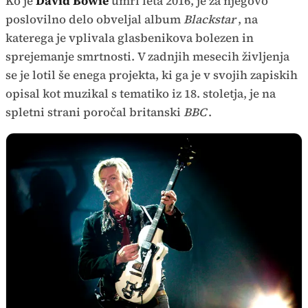
Ko je
David Bowie
umrl leta 2016, je za njegovo
poslovilno delo obveljal album
Blackstar
, na
katerega je vplivala glasbenikova bolezen in
sprejemanje smrtnosti. V zadnjih mesecih življenja
se je lotil še enega projekta, ki ga je v svojih zapiskih
opisal kot muzikal s tematiko iz 18. stoletja, je na
spletni strani poročal britanski
BBC
.