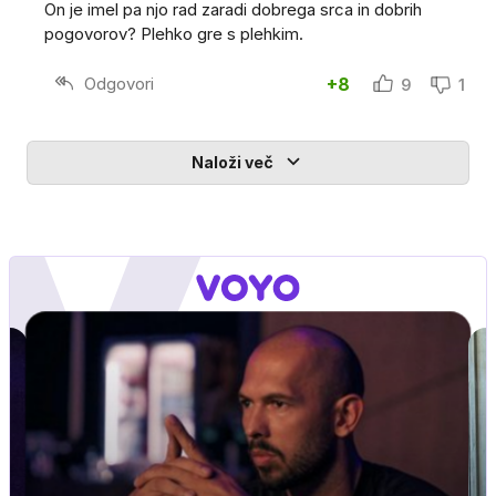
On je imel pa njo rad zaradi dobrega srca in dobrih
pogovorov? Plehko gre s plehkim.
Odgovori
+8
9
1
Naloži več