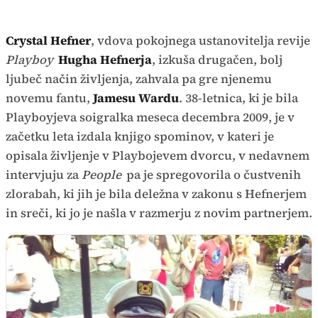
Crystal Hefner
, vdova pokojnega ustanovitelja revije
Playboy
Hugha Hefnerja
, izkuša drugačen, bolj
ljubeč način življenja, zahvala pa gre njenemu
novemu fantu,
Jamesu Wardu
. 38-letnica, ki je bila
Playboyjeva soigralka meseca decembra 2009, je v
začetku leta izdala knjigo spominov, v kateri je
opisala življenje v Playbojevem dvorcu, v nedavnem
intervjuju za
People
pa je spregovorila o čustvenih
zlorabah, ki jih je bila deležna v zakonu s Hefnerjem
in sreči, ki jo je našla v razmerju z novim partnerjem.