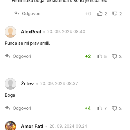
Feministka boga, eksistenca s 80 IQ je huda reč
Odgovori
+0
2
2
AlexReal
20. 09. 2024 08.40
Punca se mi prav smili.
Odgovori
+2
5
3
Žrtev
20. 09. 2024 08.37
Boga
Odgovori
+4
7
3
Amor Fati
20. 09. 2024 08.24