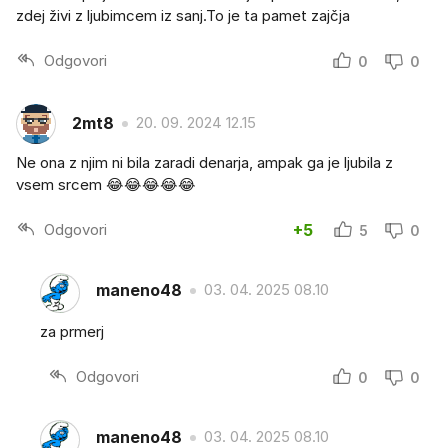
zdej živi z ljubimcem iz sanj.To je ta pamet zajčja
Odgovori
0
0
2mt8
20. 09. 2024 12.15
Ne ona z njim ni bila zaradi denarja, ampak ga je ljubila z
vsem srcem 😂😂😂😂😂
Odgovori
+5
5
0
maneno48
03. 04. 2025 08.10
za prmerj
Odgovori
0
0
maneno48
03. 04. 2025 08.10