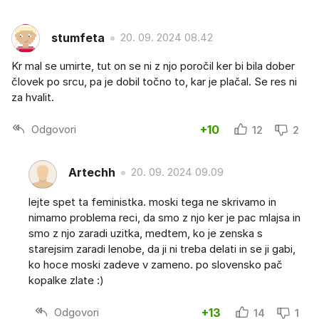
stumfeta
20. 09. 2024 08.42
Kr mal se umirte, tut on se ni z njo poročil ker bi bila dober
človek po srcu, pa je dobil točno to, kar je plačal. Se res ni
za hvalit.
Odgovori
+10
12
2
Artechh
20. 09. 2024 09.09
lejte spet ta feministka. moski tega ne skrivamo in
nimamo problema reci, da smo z njo ker je pac mlajsa in
smo z njo zaradi uzitka, medtem, ko je zenska s
starejsim zaradi lenobe, da ji ni treba delati in se ji gabi,
ko hoce moski zadeve v zameno. po slovensko pač
kopalke zlate :)
Odgovori
+13
14
1