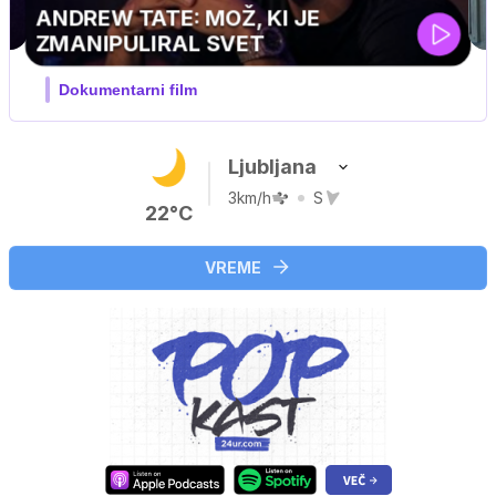
MOJ PRIJATELJ PINGVIN
Film meseca / družinski, pustolovski
Ljubljana
3km/h
S
22°C
VREME