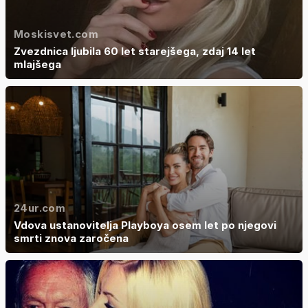
Moskisvet.com
Zvezdnica ljubila 60 let starejšega, zdaj 14 let
mlajšega
24ur.com
Vdova ustanovitelja Playboya osem let po njegovi
smrti znova zaročena