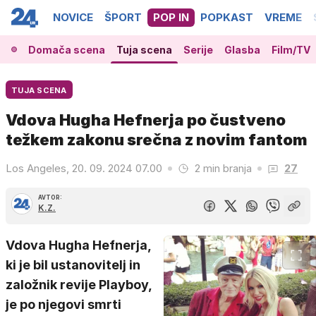
NOVICE
ŠPORT
POP IN
POPKAST
VREME
Domača scena
Tuja scena
Serije
Glasba
Film/TV
TUJA SCENA
Vdova Hugha Hefnerja po čustveno
težkem zakonu srečna z novim fantom
Los Angeles, 20. 09. 2024 07.00
2 min branja
27
AVTOR:
K.Z.
Vdova Hugha Hefnerja,
ki je bil ustanovitelj in
založnik revije Playboy,
je po njegovi smrti