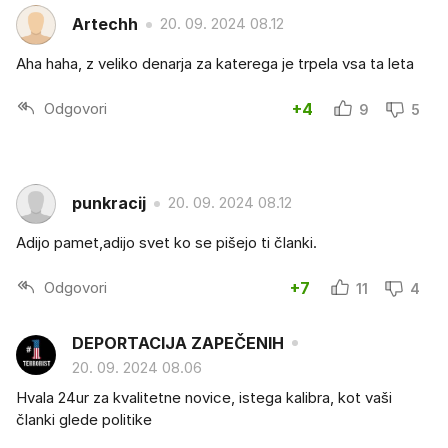
Artechh
20. 09. 2024 08.12
Aha haha, z veliko denarja za katerega je trpela vsa ta leta
Odgovori
+4
9
5
punkracij
20. 09. 2024 08.12
Adijo pamet,adijo svet ko se pišejo ti članki.
Odgovori
+7
11
4
DEPORTACIJA ZAPEČENIH
20. 09. 2024 08.06
Hvala 24ur za kvalitetne novice, istega kalibra, kot vaši
članki glede politike