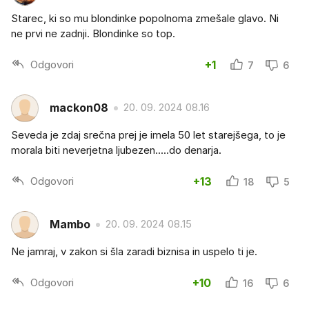
Starec, ki so mu blondinke popolnoma zmešale glavo. Ni
ne prvi ne zadnji. Blondinke so top.
Odgovori
+1
7
6
mackon08
20. 09. 2024 08.16
Seveda je zdaj srečna prej je imela 50 let starejšega, to je
morala biti neverjetna ljubezen.....do denarja.
Odgovori
+13
18
5
Mambo
20. 09. 2024 08.15
Ne jamraj, v zakon si šla zaradi biznisa in uspelo ti je.
Odgovori
+10
16
6