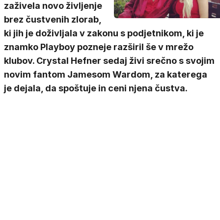
zaživela novo življenje
brez čustvenih zlorab,
ki jih je doživljala v zakonu s podjetnikom, ki je
znamko Playboy pozneje razširil še v mrežo
klubov. Crystal Hefner sedaj živi srečno s svojim
novim fantom Jamesom Wardom, za katerega
je dejala, da spoštuje in ceni njena čustva.