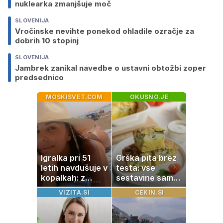
nuklearka zmanjšuje moč
SLOVENIJA
Vročinske nevihte ponekod ohladile ozračje za
dobrih 10 stopinj
SLOVENIJA
Jambrek zanikal navedbe o ustavni obtožbi zoper
predsednico
MOSKISVET.COM
OKUSNO.JE
Igralka pri 51
Grška pita brez
letih navdušuje v
testa: vse
kopalkah: z
sestavine samo
možem uživa v
zmešate in
VIZITA.SI
CEKIN.SI
romantičnem
pečica opravi
poletju
ostalo