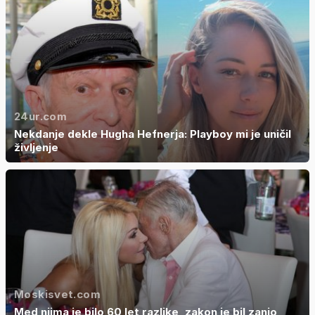
24ur.com
Nekdanje dekle Hugha Hefnerja: Playboy mi je uničil
življenje
Moskisvet.com
Med njima je bilo 60 let razlike, zakon je bil zanjo