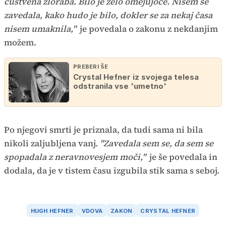
čustvena zloraba. Bilo je zelo omejujoče. Nisem se
zavedala, kako hudo je bilo, dokler se za nekaj časa
nisem umaknila,"
je povedala o zakonu z nekdanjim
možem.
PREBERI ŠE
Crystal Hefner iz svojega telesa
odstranila vse 'umetno'
Po njegovi smrti je priznala, da tudi sama ni bila
nikoli zaljubljena vanj.
"Zavedala sem se, da sem se
spopadala z neravnovesjem moči,"
je še povedala in
dodala, da je v tistem času izgubila stik sama s seboj.
HUGH HEFNER
VDOVA
ZAKON
CRYSTAL HEFNER