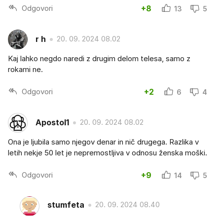
Odgovori
+8
13
5
r h
20. 09. 2024 08.02
Kaj lahko negdo naredi z drugim delom telesa, samo z
rokami ne.
Odgovori
+2
6
4
Apostol1
20. 09. 2024 08.02
Ona je ljubila samo njegov denar in nič drugega. Razlika v
letih nekje 50 let je nepremostljiva v odnosu ženska moški.
Odgovori
+9
14
5
stumfeta
20. 09. 2024 08.40