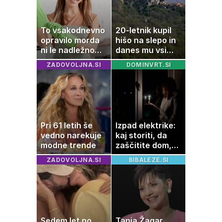
To vsakodnevno
20-letnik kupil
opravilo morda
hišo na slepo in
ni le nadležno
danes mu vsi
delo, pomaga
zavidajo
ZADOVOLJNA.SI
DOMINVRT.SI
lahko tudi
vašemu srcu
Pri 61 letih še
Izpad elektrike:
vedno narekuje
kaj storiti, da
modne trende
zaščitite dom,
hrano in
ZADOVOLJNA.SI
BIBALEZE.SI
elektronske
naprave
Sedem let po
Tanja Žagar