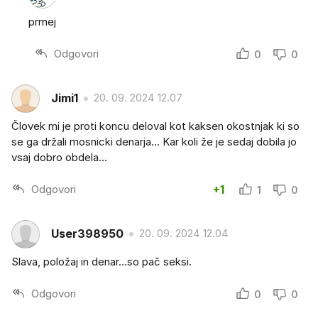
prmej
Odgovori
0
0
Jimi1
20. 09. 2024 12.07
Človek mi je proti koncu deloval kot kaksen okostnjak ki so
se ga držali mosnicki denarja... Kar koli že je sedaj dobila jo
vsaj dobro obdela...
Odgovori
+1
1
0
User398950
20. 09. 2024 12.04
Slava, položaj in denar...so pač seksi.
Odgovori
0
0