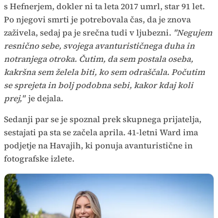
s Hefnerjem, dokler ni ta leta 2017 umrl, star 91 let.
Po njegovi smrti je potrebovala čas, da je znova
zaživela, sedaj pa je srečna tudi v ljubezni.
"Negujem
resnično sebe, svojega avanturističnega duha in
notranjega otroka. Čutim, da sem postala oseba,
kakršna sem želela biti, ko sem odraščala. Počutim
se sprejeta in bolj podobna sebi, kakor kdaj koli
prej,"
je dejala.
Sedanji par se je spoznal prek skupnega prijatelja,
sestajati pa sta se začela aprila. 41-letni Ward ima
podjetje na Havajih, ki ponuja avanturistične in
fotografske izlete.