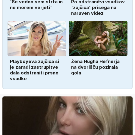
'Še vedno sem strta in
Po odstranitvi vsadkov
ne morem verjeti'
'zajčica' prisega na
naraven videz
Playboyeva zajčica si
Žena Hugha Hefnerja
je zaradi zastrupitve
na dvorišču pozirala
dala odstraniti prsne
gola
vsadke