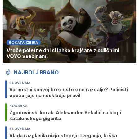
BOGATA IZBIRA
Vroče poletne dni si lahko krajšate z odličnimi
VOYO vsebinami
NAJBOLJ BRANO
SLOVENIJA
Varnostni konvoj brez ustrezne razdalje? Policisti
opozarjajo na neskladje pravil
KOŠARKA
Zgodovinski korak: Aleksander Sekulić na klopi
katalonskega giganta
SLOVENIJA
Vlada razglasila nižjo stopnjo tveganja, krška