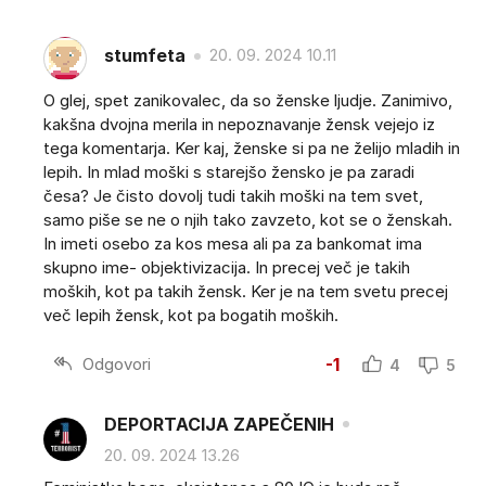
stumfeta
20. 09. 2024 10.11
O glej, spet zanikovalec, da so ženske ljudje. Zanimivo,
kakšna dvojna merila in nepoznavanje žensk vejejo iz
tega komentarja. Ker kaj, ženske si pa ne želijo mladih in
lepih. In mlad moški s starejšo žensko je pa zaradi
česa? Je čisto dovolj tudi takih moški na tem svet,
samo piše se ne o njih tako zavzeto, kot se o ženskah.
In imeti osebo za kos mesa ali pa za bankomat ima
skupno ime- objektivizacija. In precej več je takih
moških, kot pa takih žensk. Ker je na tem svetu precej
več lepih žensk, kot pa bogatih moških.
Odgovori
-1
4
5
DEPORTACIJA ZAPEČENIH
20. 09. 2024 13.26