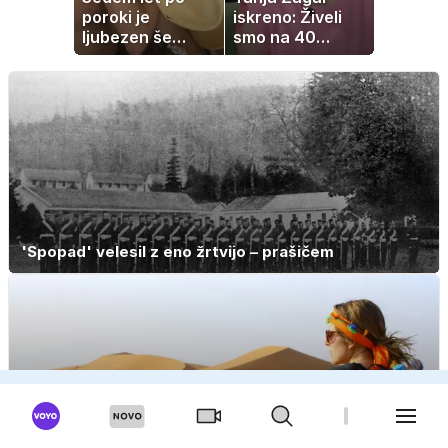
poroki je
iskreno: Živeli
ljubezen še
smo na 40
vedno enako
kvadratih, a
močna
imela sem vse,
kar otrok
potrebuje
'Spopad' velesil z eno žrtvijo – prašičem
Sam po svetu? 'Svoboda, spontanost in zgodbe, ki