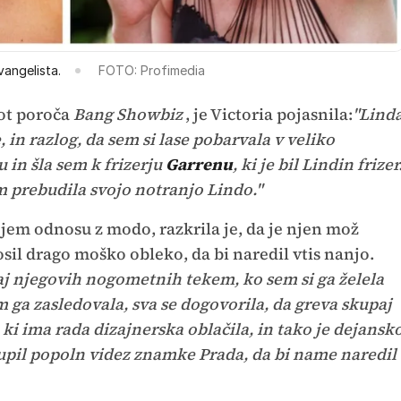
vangelista.
FOTO: Profimedia
ot poroča
Bang Showbiz
, je Victoria pojasnila:
"Lind
e, in razlog, da sem si lase pobarvala v veliko
 in šla sem k frizerju
Garrenu
, ki je bil Lindin frizer
em prebudila svojo notranjo Lindo."
vojem odnosu z modo, razkrila je, da je njen mož
l drago moško obleko, da bi naredil vtis nanjo.
j njegovih nogometnih tekem, ko sem si ga želela
em ga zasledovala, sva se dogovorila, da greva skupaj
, ki ima rada dizajnerska oblačila, in tako je dejansk
kupil popoln videz znamke Prada, da bi name naredil