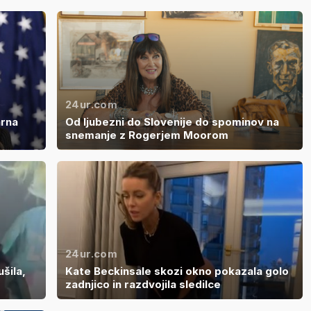
24ur.com
arna
Od ljubezni do Slovenije do spominov na
snemanje z Rogerjem Moorom
24ur.com
šila,
Kate Beckinsale skozi okno pokazala golo
zadnjico in razdvojila sledilce