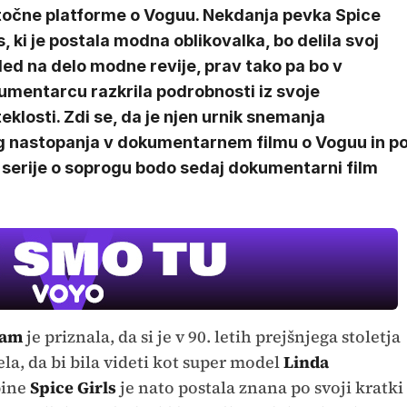
točne platforme o Voguu. Nekdanja pevka Spice
s, ki je postala modna oblikovalka, bo delila svoj
ed na delo modne revije, prav tako pa bo v
umentarcu razkrila podrobnosti iz svoje
eklosti. Zdi se, da je njen urnik snemanja
 nastopanja v dokumentarnem filmu o Voguu in p
rije o soprogu bodo sedaj dokumentarni film
ham
je priznala, da si je v 90. letih prejšnjega stoletja
lela, da bi bila videti kot super model
Linda
pine
Spice Girls
je nato postala znana po svoji kratki