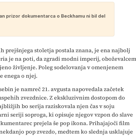
nan prizor dokumentarca o Beckhamu ni bil del
h prejšnjega stoletja postala znana, je ena najbolj
ria je na poti, da zgradi modni imperij, oboževalce
eno življenje. Poleg sodelovanja v omenjenem
 enega o njej.
sebin je namreč 21. avgusta napovedala začetek
uspehih zvezdnice. Z ekskluzivnim dostopom do
jbližjih bo serija raziskovala njen čas v soju
ni seriji soproga, ki opisuje njegov vzpon do slave
umentarec prejela še pop ikona. Prihajajoči film
 z nekdanjo pop zvezdo, medtem ko slednja usklajuje