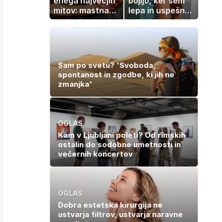
enega največjih
bojijo, ker sem
mitov: mastna
lepa in uspešna:
jetra ne
Misica razkrila,
nastanejo
zakaj je še
zaradi slanine,
vedno samska
temveč zaradi
živila, ki ga
Sam po svetu? 'Svoboda,
imamo vsi radi
spontanost in zgodbe, ki jih ne
zmanjka'
OGLAS
Kam v Ljubljani poleti? Od rimskih
ostalin do sodobne umetnosti in
večernih koncertov
OGLAS
Dobra estetska kirurgija ne
ustvarja filtrov, ustvarja naravne