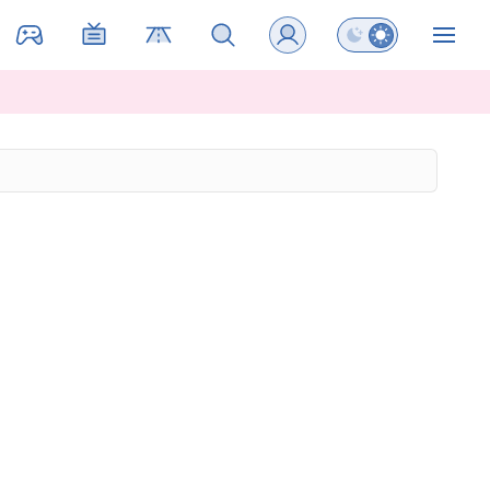
Preklopi barvni na
ZIN