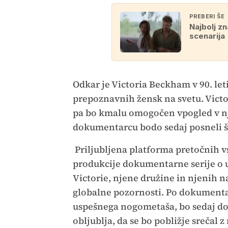
PREBERI ŠE
Najbolj z
scenarija
Odkar je Victoria Beckham v 90. leti
prepoznavnih žensk na svetu. Victo
pa bo kmalu omogočen vpogled v nj
dokumentarcu bodo sedaj posneli še
Priljubljena platforma pretočnih v
produkcije dokumentarne serije o 
Victorie, njene družine in njenih na
globalne pozornosti. Po dokumentar
uspešnega nogometaša, bo sedaj dok
obljublja, da se bo pobližje srečal