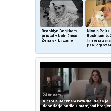
Brooklyn Beckham
Nicola Peltz
pristal v bolnišnici:
Beckham tož
Žena skrbi zame
frizerja zara
psa: Zgrože
24ur.com
Victoria Beckham razkrila, da se je
desetletja borila z motnjami hranjen