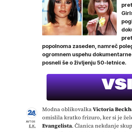
pre
Girl
pogl
dok
pret
popolnoma zaseden, namreč poleg
ogromnem uspehu dokumentarne se
posneli še o življenju 50-letnice.
Modna oblikovalka
Victoria Beck
omislila kratko frizuro, ker si je že
AVTOR:
Evangelista
. Članica nekdanje sku
E.K.