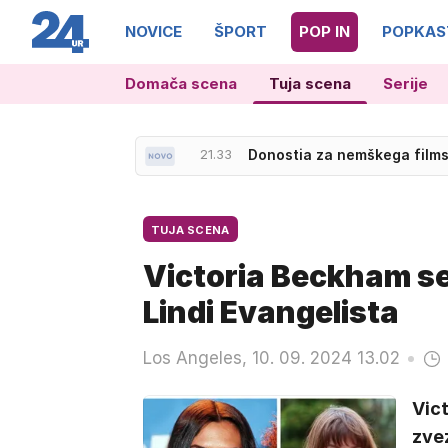
NOVICE
ŠPORT
POP IN
POPKAS
Domača scena
Tuja scena
Serije
22.27
Slovenska reprezentanca do
21.33
Donostia za nemškega film
TUJA SCENA
Victoria Beckham se 
Lindi Evangelista
Los Angeles, 10. 09. 2024 13.02
Vic
zve