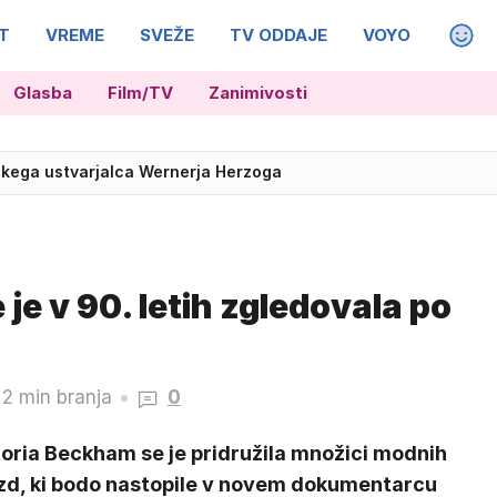
T
VREME
SVEŽE
TV ODDAJE
VOYO
MAGA
Glasba
Film/TV
Zanimivosti
 18 let po zmagi nad Dansko v finalu EP
skega ustvarjalca Wernerja Herzoga
je v 90. letih zgledovala po
2 min branja
0
toria Beckham se je pridružila množici modnih
zd, ki bodo nastopile v novem dokumentarcu