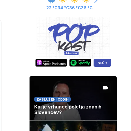
22 °C
34 °C
36 °C
36 °C
ZASLUŽENI ODDIH
Kaj je vrhunec poletja znanih
Slovencev?