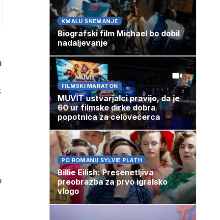
KMALU SNEMANJE
Biografski film Michael bo dobil
nadaljevanje
a
FILMSKI MARATON
.
MUVIT ustvarjalci pravijo, da je
60 ur filmske dirke dobra
popotnica za celovečerca
PO ROMANU SYLVIE PLATH
Billie Eilish: Presenetljiva
o
preobrazba za prvo igralsko
vlogo