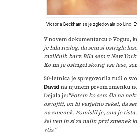
Victoria Beckham se je zgledovala po Lindi E
V novem dokumentarcu o Voguu, k
je bila razlog, da sem si ostrigla las
različnih barv. Bila sem v New Yorku
Ko mi je ostrigel skoraj vse lase, s
50-letnica je spregovorila tudi o s
David
na njunem prvem zmenku nosi
Dejala je:
"Potem ko sem šla na neka
osvojiti, on bi verjetno rekel, da s
na zmenek. Pomislil je, ona je tista
šel ven in si za najin prvi zmenek 
vtis."