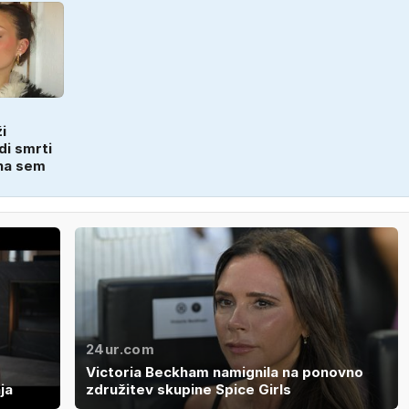
i
di smrti
na sem
24ur.com
Victoria Beckham namignila na ponovno
ja
združitev skupine Spice Girls