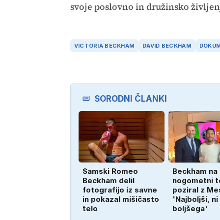
svoje poslovno in družinsko življen
VICTORIA BECKHAM
DAVID BECKHAM
DOKUM
SORODNI ČLANKI
Samski Romeo
Beckham na
Beckham delil
nogometni t
fotografijo iz savne
poziral z Me
in pokazal mišičasto
'Najboljši, ni
telo
boljšega'