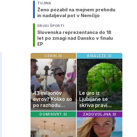
TUJINA
Ženo pozabil na mejnem prehodu
in nadaljeval pot v Nemčijo
DRUGI ŠPORTI
Slovenska reprezentanca do 18
let po zmagi nad Dansko v finalu
EP
CEKIN.SI
BIBALEZE.SI
43 milijonov
Le uro iz
evrov? Koliko so
Ljubljane se
po razhodu
skriva pravi
zahtevale ali
naravni čudež:
DOMINVRT.SI
ZADOVOLJNA.SI
prejele
izlet, ki bo
partnerice
navdušil otroke
športnih
zvezdnikov