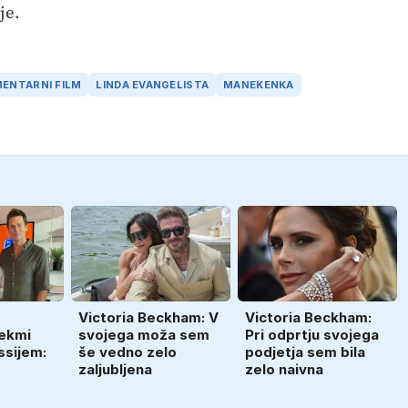
je.
ENTARNI FILM
LINDA EVANGELISTA
MANEKENKA
Victoria Beckham: V
Victoria Beckham:
ekmi
svojega moža sem
Pri odprtju svojega
ssijem:
še vedno zelo
podjetja sem bila
zaljubljena
zelo naivna