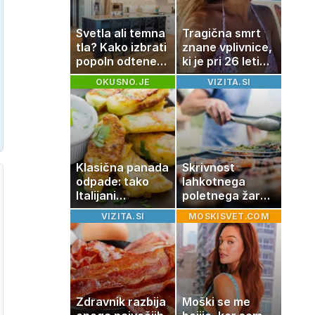
Svetla ali temna
Tragična smrt
tla? Kako izbrati
znane vplivnice,
popoln odtenek
ki je pri 26 letih
za vaš dom
izgubila boj z
OKUSNO.JE
VIZITA.SI
boleznijo
Klasična panada
Skrivnost
odpade: tako
lahkotnega
Italijani
poletnega žara,
pripravijo
po katerem ne
VIZITA.SI
MOSKISVET.COM
slastne ocvrte
boste
bučke
potrebovali
popoldanskega
spanca
Zdravnik razbija
Moški se me