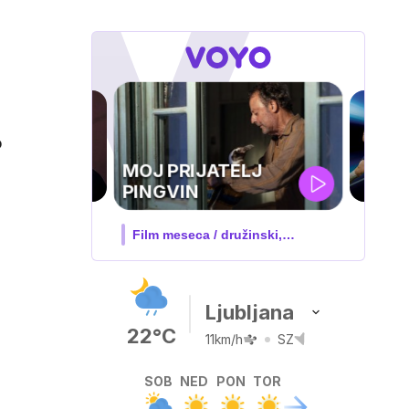
o
UEFA
SUPERPOKAL
V živo na VOYO: sreda ob 20.30
Ljubljana
22°C
11km/h
SZ
SOB
NED
PON
TOR