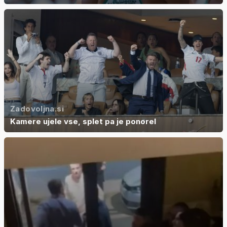
Zadovoljna.si
Kamere ujele vse, splet pa je ponorel