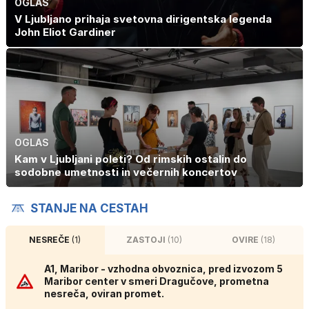
OGLAS
V Ljubljano prihaja svetovna dirigentska legenda
John Eliot Gardiner
OGLAS
Kam v Ljubljani poleti? Od rimskih ostalin do
sodobne umetnosti in večernih koncertov
STANJE NA CESTAH
NESREČE
(1)
ZASTOJI
(10)
OVIRE
(18)
A1, Maribor - vzhodna obvoznica, pred izvozom 5
Maribor center v smeri Dragučove, prometna
nesreča, oviran promet.