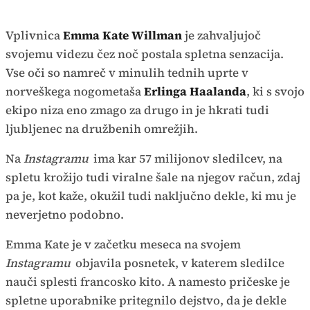
Vplivnica
Emma Kate Willman
je zahvaljujoč
svojemu videzu čez noč postala spletna senzacija.
Vse oči so namreč v minulih tednih uprte v
norveškega nogometaša
Erlinga Haalanda
, ki s svojo
ekipo niza eno zmago za drugo in je hkrati tudi
ljubljenec na družbenih omrežjih.
Na
Instagramu
ima kar 57 milijonov sledilcev, na
spletu krožijo tudi viralne šale na njegov račun, zdaj
pa je, kot kaže, okužil tudi naključno dekle, ki mu je
neverjetno podobno.
Emma Kate je v začetku meseca na svojem
Instagramu
objavila posnetek, v katerem sledilce
nauči splesti francosko kito. A namesto pričeske je
spletne uporabnike pritegnilo dejstvo, da je dekle