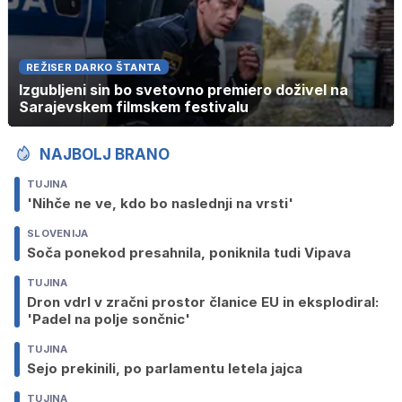
REŽISER DARKO ŠTANTA
Izgubljeni sin bo svetovno premiero doživel na
Sarajevskem filmskem festivalu
NAJBOLJ BRANO
TUJINA
'Nihče ne ve, kdo bo naslednji na vrsti'
SLOVENIJA
Soča ponekod presahnila, poniknila tudi Vipava
TUJINA
Dron vdrl v zračni prostor članice EU in eksplodiral:
'Padel na polje sončnic'
TUJINA
Sejo prekinili, po parlamentu letela jajca
TUJINA