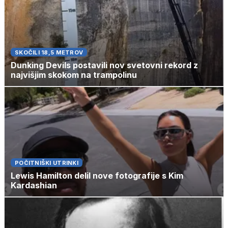
SKOČILI 18,5 METROV
Dunking Devils postavili nov svetovni rekord z
najvišjim skokom na trampolinu
POČITNIŠKI UTRINKI
Lewis Hamilton delil nove fotografije s Kim
Kardashian