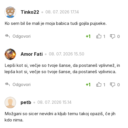
Tinko22
08. 07. 2026 17.14
Ko sem bil še mali je moja babica tudi gojila pujseke.
Odgovori
+1
1
0
Amor Fati
08. 07. 2026 15.50
Lepši kot si, večje so tvoje šanse, da postaneš vplivnež, in
lepša kot si, večje so tvoje šanse, da postaneš vplivnica.
Odgovori
+1
1
0
petb
08. 07. 2026 15.14
Možgani so sicer nevidni a kljub temu takoj opaziš, če jih
kdo nima.