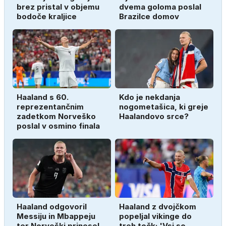
brez pristal v objemu
dvema goloma poslal
bodoče kraljice
Brazilce domov
Haaland s 60.
Kdo je nekdanja
reprezentančnim
nogometašica, ki greje
zadetkom Norveško
Haalandovo srce?
poslal v osmino finala
Haaland odgovoril
Haaland z dvojčkom
Messiju in Mbappeju
popeljal vikinge do
ter Norveški prinesel
treh točk: 'Vsi so