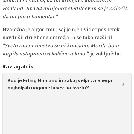
zbudila in videla, da mi je objavo komentiral
Haaland. Ima 54 milijonov sledilcev in se je odločil,
da mi pusti komentar."
Hvaležna je algoritmu, saj je njen videoposnetek
navdušil družbena omrežja in se tako razširil.
"Svetovno prvenstvo še ni končano. Morda bom
kupila vstopnico za kakšno tekmo,"
je zaključila.
Razlagalnik
Kdo je Erling Haaland in zakaj velja za enega
najboljših nogometašev na svetu?