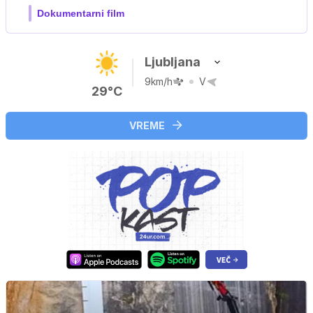
Film meseca / družinski, pustolovski
Ljubljana
9km/h
V
29°C
VREME