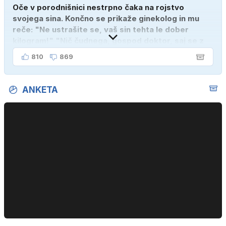
Oče v porodnišnici nestrpno čaka na rojstvo
svojega sina. Končno se prikaže ginekolog in mu
reče: "Ne ustrašite se, vaš sin tehta le dober
kilogram!" "Nič čudnega, gospod doktor, saj se z
ženo poznava šele tri mesece."
810
869
ANKETA