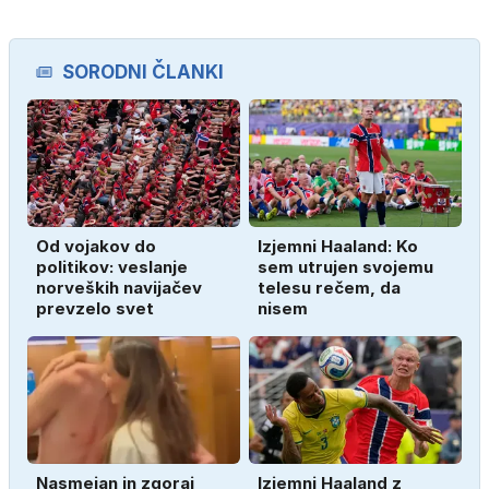
SORODNI ČLANKI
Od vojakov do
Izjemni Haaland: Ko
politikov: veslanje
sem utrujen svojemu
norveških navijačev
telesu rečem, da
prevzelo svet
nisem
Nasmejan in zgoraj
Izjemni Haaland z