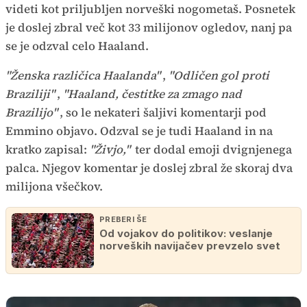
videti kot priljubljen norveški nogometaš. Posnetek
je doslej zbral več kot 33 milijonov ogledov, nanj pa
se je odzval celo Haaland.
"Ženska različica Haalanda"
,
"Odličen gol proti
Braziliji"
,
"Haaland, čestitke za zmago nad
Brazilijo"
, so le nekateri šaljivi komentarji pod
Emmino objavo. Odzval se je tudi Haaland in na
kratko zapisal:
"Živjo,"
ter dodal emoji dvignjenega
palca. Njegov komentar je doslej zbral že skoraj dva
milijona všečkov.
PREBERI ŠE
Od vojakov do politikov: veslanje
norveških navijačev prevzelo svet