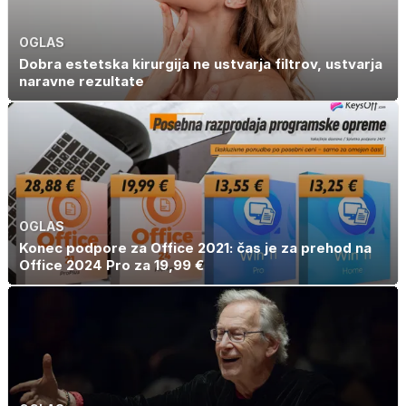
OGLAS
Dobra estetska kirurgija ne ustvarja filtrov, ustvarja
naravne rezultate
OGLAS
Konec podpore za Office 2021: čas je za prehod na
Office 2024 Pro za 19,99 €