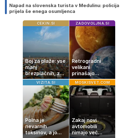
Napad na slovenska turista v Medulinu: policija
prijela še enega osumljenca
CEKIN.SI
ZADOVOLJNA.SI
Boj za plaže: vse
Retrogradni
manj
velikani
brezplačnih, za
prinašajo
ležalnik in
pomembne
VIZITA.SI
MOSKISVET.COM
senčnik tudi več
premike – kaj
kot 40 evrov
pomeni, da so
Saturn, Neptun
in Pluton hkrati
retrogradni?
Polna je
Zakaj novi
nevarnih
avtomobili
toksinov, a jo
nimajo več