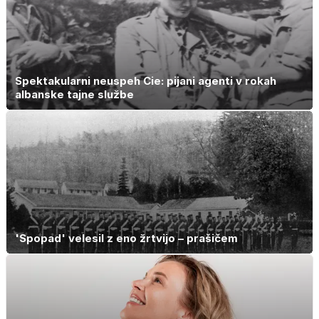
Spektakularni neuspeh Cie: pijani agenti v rokah
albanske tajne službe
'Spopad' velesil z eno žrtvijo – prašičem