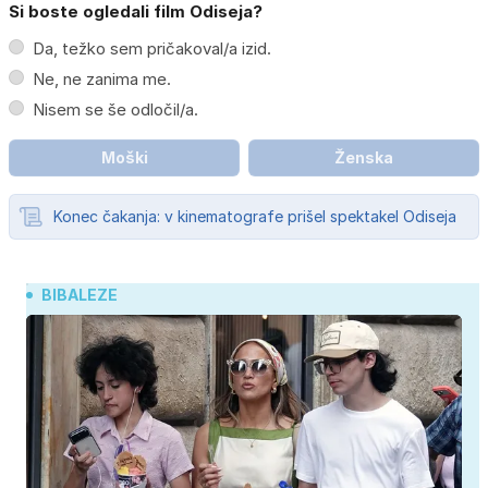
Si boste ogledali film Odiseja?
Da, težko sem pričakoval/a izid.
Ne, ne zanima me.
Nisem se še odločil/a.
Moški
Ženska
Konec čakanja: v kinematografe prišel spektakel Odiseja
BIBALEZE