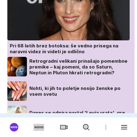
Pri 68 letih brez botoksa: še vedno prisega na
naravni videz in videti je odlično
Retrogradni velikani prinašajo pomembne
premike – kaj pomeni, da so Saturn,
Neptun in Pluton hkrati retrogradni?
Nohti, ki jih to poletje nosijo ženske po
vsem svetu
Danes se odpira portal 'Levja vrata', gre
za enega najpomembnejših dni v letu