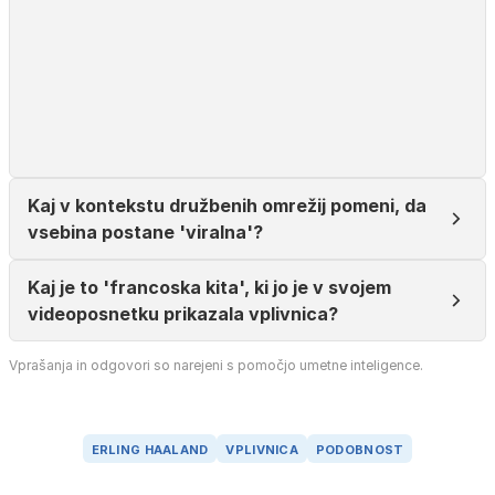
Kaj v kontekstu družbenih omrežij pomeni, da
vsebina postane 'viralna'?
Kaj je to 'francoska kita', ki jo je v svojem
videoposnetku prikazala vplivnica?
Vprašanja in odgovori so narejeni s pomočjo umetne inteligence.
ERLING HAALAND
VPLIVNICA
PODOBNOST