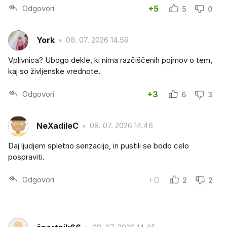
Odgovori
+5
5
0
York
08. 07. 2026 14.59
Vplivnica? Ubogo dekle, ki nima razčiščenih pojmov o tem,
kaj so življenske vrednote.
Odgovori
+3
6
3
NeXadileC
08. 07. 2026 14.46
Daj ljudjem spletno senzacijo, in pustili se bodo celo
pospraviti.
Odgovori
+0
2
2