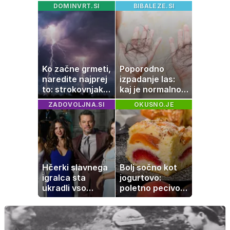
imamo vsi radi:
rezervne gume?
DOMINVRT.SI
BIBALEZE.SI
to je najbolj
nezdrava riba, ki
jo mnogi redno
uživajo
Ko začne grmeti,
Poporodno
naredite najprej
izpadanje las:
to: strokovnjaki
kaj je normalno
opozarjajo na
in kako si
ZADOVOLJNA.SI
OKUSNO.JE
pogosto napako
pomagati
Hčerki slavnega
Bolj sočno kot
igralca sta
jogurtovo:
ukradli vso
poletno pecivo,
pozornost
ki vedno uspe