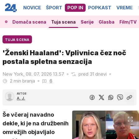
NOVICE
ŠPORT
POP IN
POPKAST
VREME
Domača scena
Tuja scena
Serije
Glasba
Film/TV
TUJA SCENA
'Ženski Haaland': Vplivnica čez noč
postala spletna senzacija
New York, 08. 07. 2026 13.57
pred 31 dnevi
2 min branja
6
AVTOR:
A. J.
Še včeraj navadno
dekle, ki je na družbenih
omrežjih objavljalo