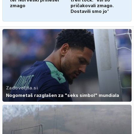
zmago
pričakovali zmago.
Dostavili smo jo'
Zadovoljna.si
Nogometaš razglašen za "seks simbol" mundiala