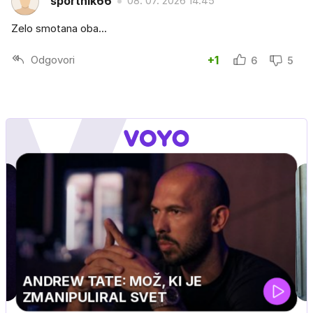
športnik66
08. 07. 2026 14.45
Zelo smotana oba...
Odgovori
+1
6
5
MOJ PRIJATELJ PINGVIN