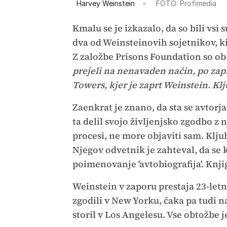
Harvey Weinstein
FOTO: Profimedia
Kmalu se je izkazalo, da so bili vsi 
dva od Weinsteinovih sojetnikov, ki
Z založbe Prisons Foundation so ob 
prejeli na nenavaden način, po zaple
Towers, kjer je zaprt Weinstein. Klj
Zaenkrat je znano, da sta se avtorja
ta delil svojo življenjsko zgodbo z n
procesi, ne more objaviti sam. Kljub
Njegov odvetnik je zahteval, da se 
poimenovanje 'avtobiografija'. Knj
Weinstein v zaporu prestaja 23-letn
zgodili v New Yorku, čaka pa tudi na
storil v Los Angelesu. Vse obtožbe j