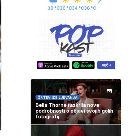
30 °C
30 °C
34 °C
36 °C
ŽRTEV IZSILJEVANJA
Bella Thorne razkrila nove
podrobnosti o objavi svojih golih
fotografij