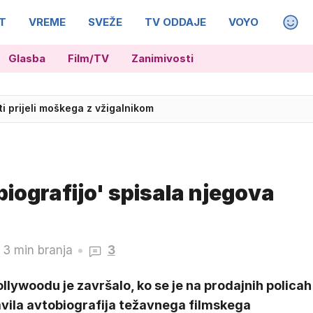
T
VREME
SVEŽE
TV ODDAJE
VOYO
MAGA
Glasba
Film/TV
Zanimivosti
 požar, gasijo tudi air tractorji in helikopter
ti prijeli moškega z vžigalnikom
iografijo' spisala njegova
3 min branja
3
llywoodu je završalo, ko se je na prodajnih policah
avila avtobiografija težavnega filmskega