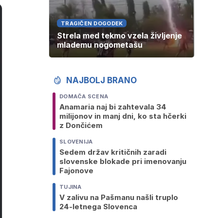
TRAGIČEN DOGODEK
Strela med tekmo vzela življenje
mlademu nogometašu
NAJBOLJ BRANO
DOMAČA SCENA
Anamaria naj bi zahtevala 34
milijonov in manj dni, ko sta hčerki
z Dončićem
SLOVENIJA
Sedem držav kritičnih zaradi
slovenske blokade pri imenovanju
Fajonove
TUJINA
V zalivu na Pašmanu našli truplo
24-letnega Slovenca