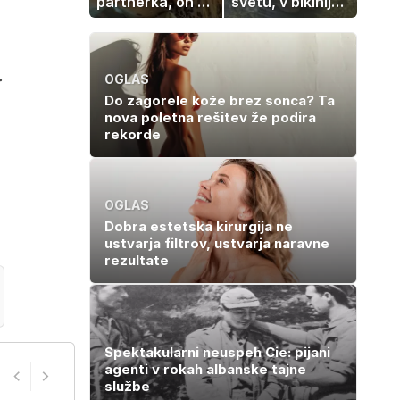
partnerka, on pa
svetu, v bikiniju
dopustuje z
znova navdušila
drugo
.
OGLAS
Do zagorele kože brez sonca? Ta
nova poletna rešitev že podira
rekorde
OGLAS
Dobra estetska kirurgija ne
ustvarja filtrov, ustvarja naravne
rezultate
Spektakularni neuspeh Cie: pijani
agenti v rokah albanske tajne
službe