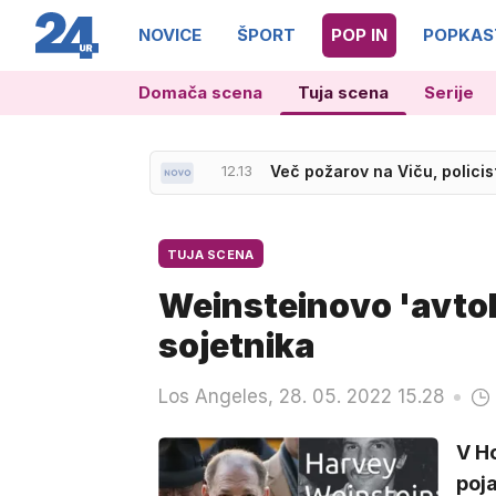
NOVICE
ŠPORT
POP IN
POPKAS
Domača scena
Tuja scena
Serije
12.20
Nad Srednjim Vrhom izbruhnil
12.13
Več požarov na Viču, policis
TUJA SCENA
Weinsteinovo 'avtob
sojetnika
Los Angeles, 28. 05. 2022 15.28
V Ho
poj