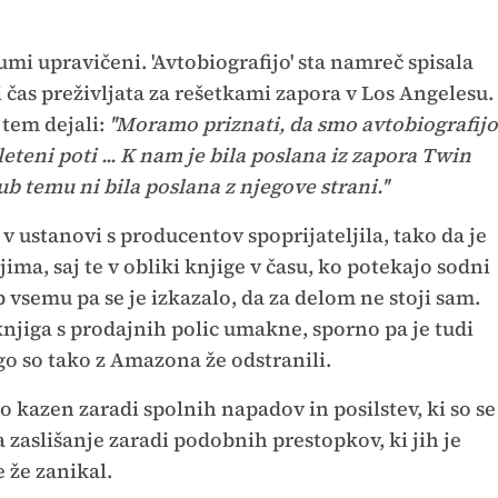
sumi upravičeni. 'Avtobiografijo' sta namreč spisala
 čas preživljata za rešetkami zapora v Los Angelesu.
tem dejali:
''Moramo priznati, da smo avtobiografijo
teni poti ... K nam je bila poslana iz zapora Twin
ub temu ni bila poslana z njegove strani.''
 v ustanovi s producentov spoprijateljila, tako da je
jima, saj te v obliki knjige v času, ko potekajo sodni
 vsemu pa se je izkazalo, da za delom ne stoji sam.
knjiga s prodajnih polic umakne, sporno pa je tudi
igo so tako z Amazona že odstranili.
o kazen zaradi spolnih napadov in posilstev, ki so se
 zaslišanje zaradi podobnih prestopkov, ki jih je
e že zanikal.