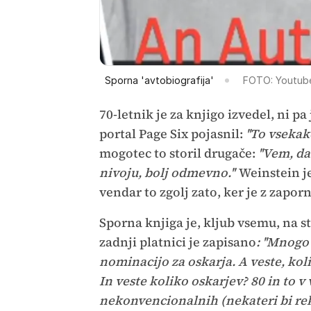
Sporna 'avtobiografija'
FOTO: Youtub
70-letnik je za knjigo izvedel, ni p
portal Page Six pojasnil:
''To vsekako
mogotec to storil drugače:
''Vem, da
nivoju, bolj odmevno.''
Weinstein j
vendar to zgolj zato, ker je z zaporn
Sporna knjiga je, kljub vsemu, na s
zadnji platnici je zapisano
: ''Mnogo
nominacijo za oskarja. A veste, koli
In veste koliko oskarjev? 80 in to v
nekonvencionalnih (nekateri bi rek