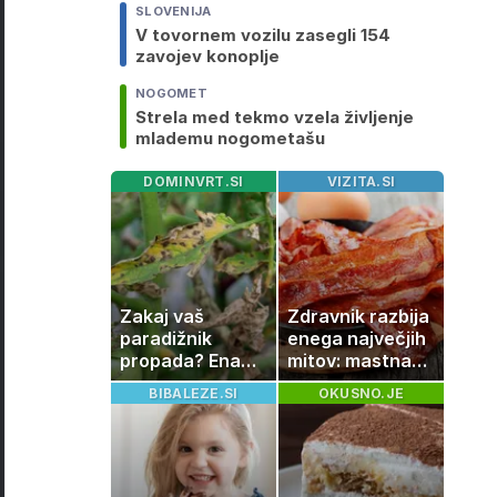
SLOVENIJA
V tovornem vozilu zasegli 154
zavojev konoplje
NOGOMET
Strela med tekmo vzela življenje
mlademu nogometašu
DOMINVRT.SI
VIZITA.SI
Zakaj vaš
Zdravnik razbija
paradižnik
enega največjih
propada? Ena
mitov: mastna
napaka lahko
jetra ne
BIBALEZE.SI
OKUSNO.JE
uniči rastline –
nastanejo
tako jih rešite
zaradi slanine,
temveč zaradi
živila, ki ga
imamo vsi radi