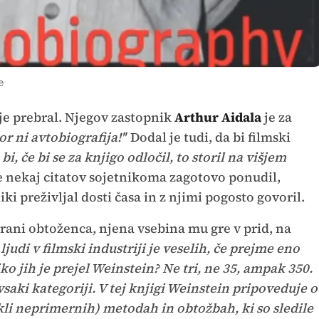
e
a je prebral. Njegov zastopnik
Arthur Aidala
je za
r ni avtobiografija!''
Dodal je tudi, da bi filmski
 bi, če bi se za knjigo odločil, to storil na višjem
e nekaj citatov sojetnikoma zagotovo ponudil,
iki preživljal dosti časa in z njimi pogosto govoril.
trani obtoženca, njena vsebina mu gre v prid, na
 ljudi v filmski industriji je veselih, če prejme eno
ko jih je prejel Weinstein? Ne tri, ne 35, ampak 350.
 vsaki kategoriji. V tej knjigi Weinstein pripoveduje o
li neprimernih) metodah in obtožbah, ki so sledile