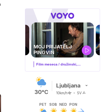
a
UEFA
SUPERPOKAL
V živo na VOYO: sreda ob 20.30
Ljubljana
30°C
10km/h
SV
PET
SOB
NED
PON