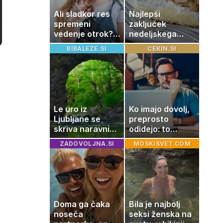
Ali sladkor res
Najlepši
spremeni
zaključek
vedenje otrok?
nedeljskega
Znanost ponuja
kosila: 8 sladic
BIBALEZE.SI
CEKIN.SI
presenetljiv
brez peke, ki se
odgovor
jih vsi veselijo
Le uro iz
Ko imajo dovolj,
Ljubljane se
preprosto
skriva naravni
odidejo: to
čudež, ki je kot
znamenje
ZADOVOLJNA.SI
MOSKISVET.COM
ustvarjen za
najpogosteje da
družinski izlet
odpoved
Doma ga čaka
Bila je najbolj
noseča
seksi ženska na