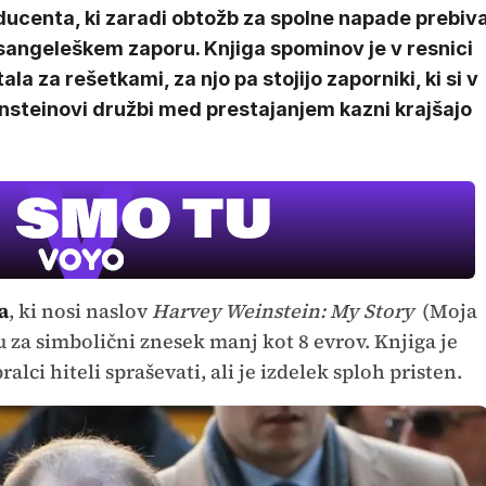
ducenta, ki zaradi obtožb za spolne napade prebiv
sangeleškem zaporu. Knjiga spominov je v resnici
ala za rešetkami, za njo pa stojijo zaporniki, ki si v
nsteinovi družbi med prestajanjem kazni krajšajo
.
a
, ki nosi naslov
Harvey Weinstein: My Story
(Moja
etu za simbolični znesek manj kot 8 evrov. Knjiga je
ralci hiteli spraševati, ali je izdelek sploh pristen.