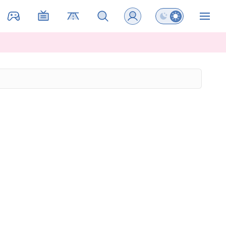
Preklopi barvni na
ZIN