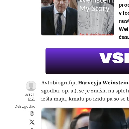
pro
v lo
nast
Wei
čas
Avtobiografija
Harveyja Weinstein
zgodba, op. a.), se je znašla na spl
AVTOR:
izšla maja, kmalu po izidu pa so se b
P.Z.
Deli zgodbo: