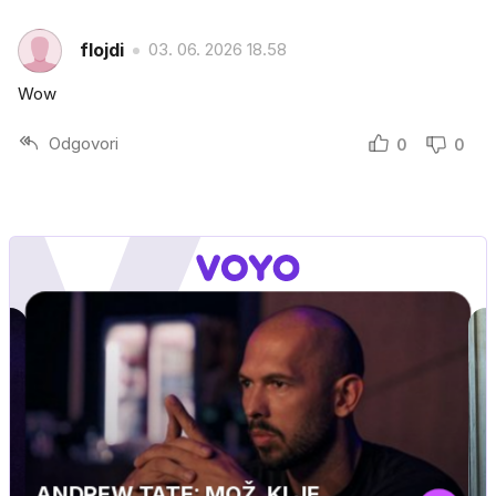
flojdi
03. 06. 2026 18.58
Wow
Odgovori
0
0