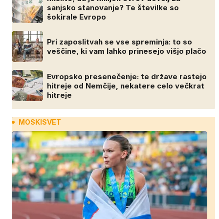
sanjsko stanovanje? Te številke so
šokirale Evropo
Pri zaposlitvah se vse spreminja: to so
veščine, ki vam lahko prinesejo višjo plačo
Evropsko presenečenje: te države rastejo
hitreje od Nemčije, nekatere celo večkrat
hitreje
MOSKISVET