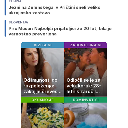
TUJINA
Jezni na Zelenskega: v Prištini sneli veliko
ukrajinsko zastavo
SLOVENIJA
Pirc Musar: Najboljši prijateljici že 20 let, bila je
varnostno preverjena
VIZITA.SI
ZADOVOLJNA.SI
Od imunosti do
Odločil se je za
razpoloženja:
velik korak: 28-
zakaj je črevesje
letnik zaročil
v središču
dolgoletno
OKUSNO.JE
DOMINVRT.SI
pozornosti
partnerko