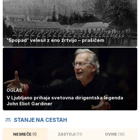
'Spopad' velesil z eno žrtvijo – prašičem
OGLAS
V Ljubljano prihaja svetovna dirigentska legenda
John Eliot Gardiner
STANJE NA CESTAH
NESREČE
(1)
ZASTOJI
(11)
OVIRE
(16)