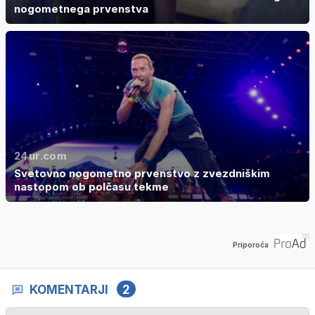
nogometnega prvenstva
24ur.com
Svetovno nogometno prvenstvo z zvezdniškim
nastopom ob polčasu tekme
Priporoča
KOMENTARJI
2