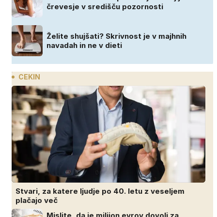
črevesje v središču pozornosti
Želite shujšati? Skrivnost je v majhnih
navadah in ne v dieti
CEKIN
Stvari, za katere ljudje po 40. letu z veseljem
plačajo več
Mislite, da je milijon evrov dovolj za