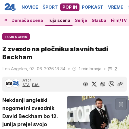
NOVICE
ŠPORT
POP IN
POPKAST
VREME
Domača scena
Tuja scena
Serije
Glasba
Film/TV
TUJA SCENA
Z zvezdo na pločniku slavnih tudi
Beckham
Los Angeles, 03. 06. 2026 18.34
1 min branja
2
AVTOR:
STA
E.M.
Nekdanji angleški
nogometni zvezdnik
David Beckham bo 12.
junija prejel svojo