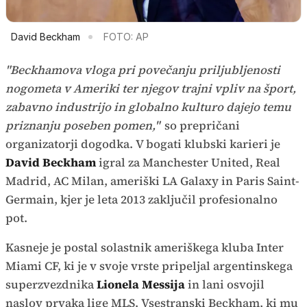
David Beckham
FOTO: AP
"Beckhamova vloga pri povečanju priljubljenosti
nogometa v Ameriki ter njegov trajni vpliv na šport,
zabavno industrijo in globalno kulturo dajejo temu
priznanju poseben pomen,"
so prepričani
organizatorji dogodka. V bogati klubski karieri je
David Beckham
igral za Manchester United, Real
Madrid, AC Milan, ameriški LA Galaxy in Paris Saint-
Germain, kjer je leta 2013 zaključil profesionalno
pot.
Kasneje je postal solastnik ameriškega kluba Inter
Miami CF, ki je v svoje vrste pripeljal argentinskega
superzvezdnika
Lionela Messija
in lani osvojil
naslov prvaka lige MLS. Vsestranski Beckham, ki mu