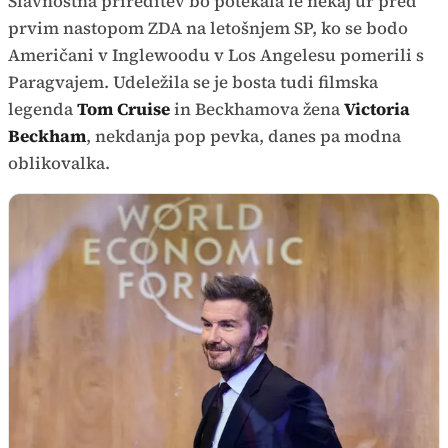
Slavnostna prireditev bo potekala le nekaj ur pred
prvim nastopom ZDA na letošnjem SP, ko se bodo
Američani v Inglewoodu v Los Angelesu pomerili s
Paragvajem. Udeležila se je bosta tudi filmska
legenda
Tom Cruise
in Beckhamova žena
Victoria
Beckham
, nekdanja pop pevka, danes pa modna
oblikovalka.