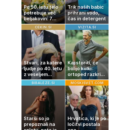
Po 50. letu telo
Trik naših babic
potrebuje več
prihrani vodo,
beljakovin: 7
čas in detergent
okusnih
CEKIN.SI
VIZITA.SI
receptov za
vsak dan
Stvari, za katere
Kaj storiti, če
ljudje po 40. letu
bolijo kolki:
z veseljem
ortoped razkriva
plačajo več
preproste trike
BIBALEZE.SI
MOSKISVET.COM
za zmanjšanje
bolečine
Starši so jo
Hrvatica, ki je po
prepoznali na
ločitvi postala