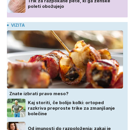
Trik za razpokane pete, ki ga ženske
poleti obožujejo
VIZITA
Znate izbrati pravo meso?
Kaj storiti, če bolijo kolki: ortoped
razkriva preproste trike za zmanjšanje
bolečine
Od imunosti do razpoloženja: zakaj je