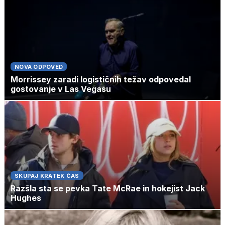
NOVA ODPOVED
Morrissey zaradi logističnih težav odpovedal
gostovanje v Las Vegasu
SKUPAJ KRATEK ČAS
Razšla sta se pevka Tate McRae in hokejist Jack
Hughes