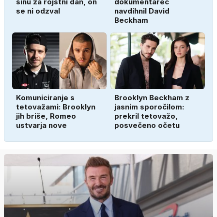
sinu za rojstni dan, on
dokumentarec
se ni odzval
navdihnil David
Beckham
Komuniciranje s
Brooklyn Beckham z
tetovažami: Brooklyn
jasnim sporočilom:
jih briše, Romeo
prekril tetovažo,
ustvarja nove
posvečeno očetu