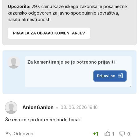
Opozorilo:
297. členu Kazenskega zakonika je posameznik
kazensko odgovoren za javno spodbujanje sovraštva,
nasilja ali nestrpnosti.
PRAVILA ZA OBJAVO KOMENTARJEV
Prijavi se
Anion6anion
03. 06. 2026 19.16
Še eno ime po katerem bodo tacali
Odgovori
+1
1
0