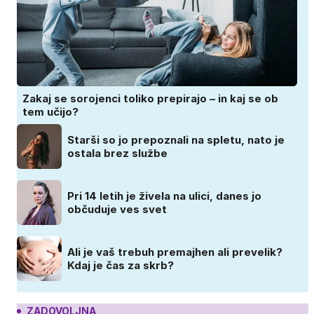
Zakaj se sorojenci toliko prepirajo – in kaj se ob
tem učijo?
Starši so jo prepoznali na spletu, nato je
ostala brez službe
Pri 14 letih je živela na ulici, danes jo
občuduje ves svet
Ali je vaš trebuh premajhen ali prevelik?
Kdaj je čas za skrb?
ZADOVOLJNA