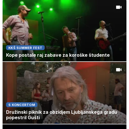
KKŠ SUMMER FEST
Kope postale raj zabave za koroške študente
S KONCERTOM
Družinski piknik za obzidjem Ljubljanskega gradu
popestril Gušti