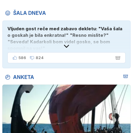
ŠALA DNEVA
Vljuden gost reče med zabavo dekletu: "Vaša šala
o goskah je bila enkratna!" "Resno mislite?"
"Seveda! Kadarkoli bom videl gosko, se bom
spomnil na vas!"
586
824
ANKETA