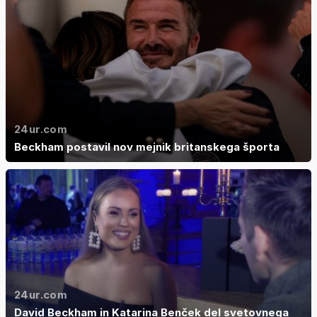
24ur.com
Beckham postavil nov mejnik britanskega športa
24ur.com
David Beckham in Katarina Benček del svetovnega