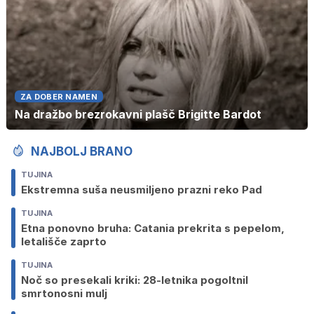
ZA DOBER NAMEN
Na dražbo brezrokavni plašč Brigitte Bardot
NAJBOLJ BRANO
TUJINA
Ekstremna suša neusmiljeno prazni reko Pad
TUJINA
Etna ponovno bruha: Catania prekrita s pepelom,
letališče zaprto
TUJINA
Noč so presekali kriki: 28-letnika pogoltnil
smrtonosni mulj