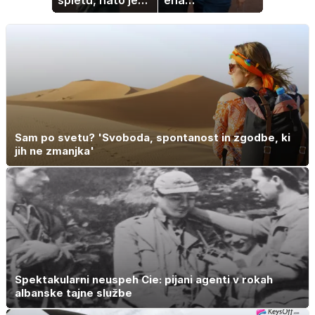
spletu, nato je
ena
ostala brez
najbogatejših
službe
ločenk na svetu
Sam po svetu? 'Svoboda, spontanost in zgodbe, ki
jih ne zmanjka'
Spektakularni neuspeh Cie: pijani agenti v rokah
albanske tajne službe