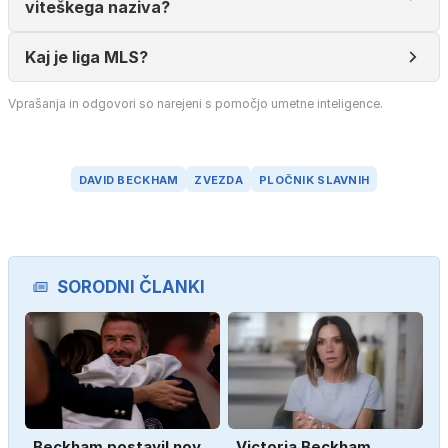
viteškega naziva?
Kaj je liga MLS?
Vprašanja in odgovori so narejeni s pomočjo umetne inteligence.
DAVID BECKHAM
ZVEZDA
PLOČNIK SLAVNIH
SORODNI ČLANKI
Beckham postavil nov
Victoria Beckham