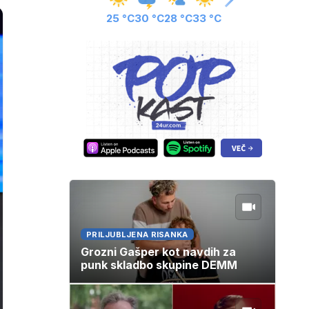
25 °C
30 °C
28 °C
33 °C
PRILJUBLJENA RISANKA
Grozni Gašper kot navdih za
punk skladbo skupine DEMM