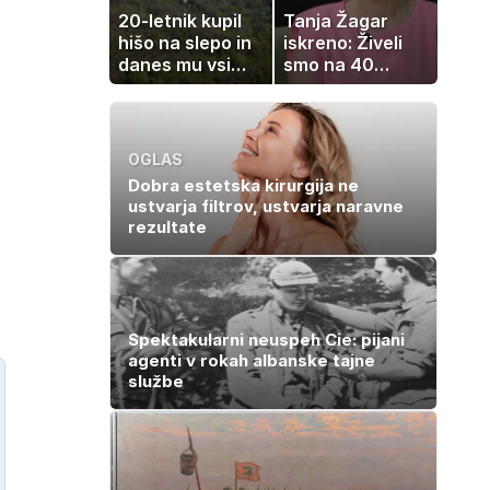
20-letnik kupil
Tanja Žagar
hišo na slepo in
iskreno: Živeli
danes mu vsi
smo na 40
zavidajo
kvadratih, a
imela sem vse,
kar otrok
potrebuje
OGLAS
Dobra estetska kirurgija ne
ustvarja filtrov, ustvarja naravne
rezultate
Spektakularni neuspeh Cie: pijani
agenti v rokah albanske tajne
službe