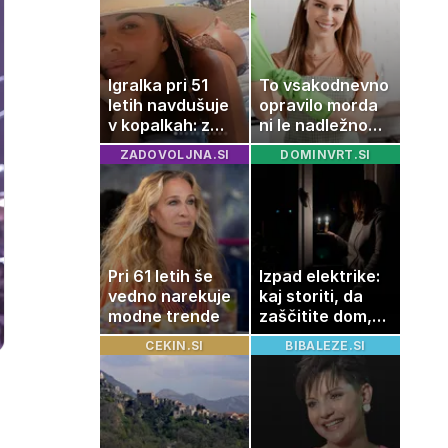
Igralka pri 51
To vsakodnevno
letih navdušuje
opravilo morda
v kopalkah: z
ni le nadležno
možem uživa v
delo, pomaga
ZADOVOLJNA.SI
DOMINVRT.SI
romantičnem
lahko tudi
poletju
vašemu srcu
Pri 61 letih še
Izpad elektrike:
vedno narekuje
kaj storiti, da
modne trende
zaščitite dom,
hrano in
CEKIN.SI
BIBALEZE.SI
elektronske
naprave