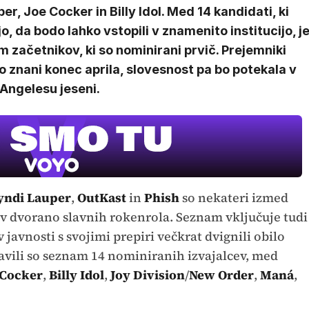
er, Joe Cocker in Billy Idol. Med 14 kandidati, ki
o, da bodo lahko vstopili v znamenito institucijo, j
 začetnikov, ki so nominirani prvič. Prejemniki
 znani konec aprila, slovesnost pa bo potekala v
Angelesu jeseni.
yndi Lauper
,
OutKast
in
Phish
so nekateri izmed
v dvorano slavnih rokenrola. Seznam vključuje tudi
v javnosti s svojimi prepiri večkrat dvignili obilo
javili so seznam 14 nominiranih izvajalcev, med
 Cocker
,
Billy Idol
,
Joy Division
/
New Order
,
Maná
,