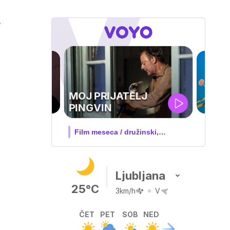
e
IQ 160
Nova hrvaška serija
Ljubljana
25°C
3km/h
V
ČET
PET
SOB
NED