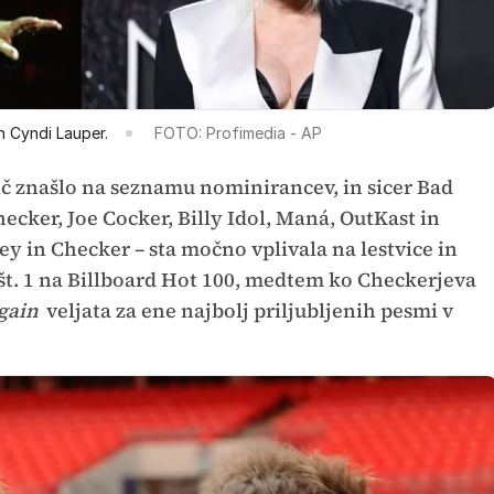
n Cyndi Lauper.
FOTO: Profimedia - AP
č znašlo na seznamu nominirancev, in sicer Bad
ker, Joe Cocker, Billy Idol, Maná, OutKast in
ey in Checker – sta močno vplivala na lestvice in
 št. 1 na Billboard Hot 100, medtem ko Checkerjeva
Again
veljata za ene najbolj priljubljenih pesmi v