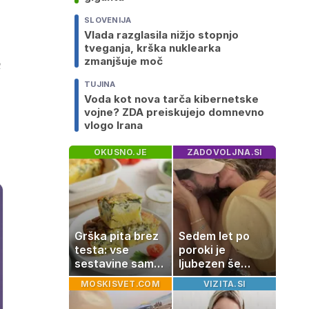
SLOVENIJA
Vlada razglasila nižjo stopnjo
tveganja, krška nuklearka
zmanjšuje moč
n
TUJINA
Voda kot nova tarča kibernetske
vojne? ZDA preiskujejo domnevno
vlogo Irana
OKUSNO.JE
ZADOVOLJNA.SI
Grška pita brez
Sedem let po
testa: vse
poroki je
sestavine samo
ljubezen še
zmešate in
vedno enako
MOSKISVET.COM
VIZITA.SI
pečica opravi
močna
ostalo