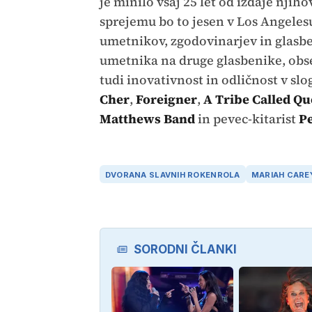
je minilo vsaj 25 let od izdaje nji
sprejemu bo to jesen v Los Angeles
umetnikov, zgodovinarjev in glasbe
umetnika na druge glasbenike, obse
tudi inovativnost in odličnost v slog
Cher
,
Foreigner
,
A Tribe Called Qu
Matthews Band
in pevec-kitarist
P
DVORANA SLAVNIH ROKENROLA
MARIAH CARE
SORODNI ČLANKI