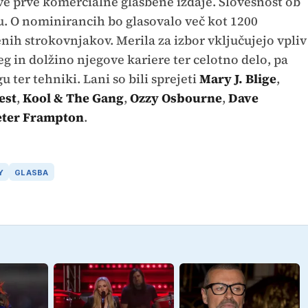
hove prve komercialne glasbene izdaje. Slovesnost ob
u. O nominirancih bo glasovalo več kot 1200
nih strokovnjakov. Merila za izbor vključujejo vpliv
g in dolžino njegove kariere ter celotno delo, pa
u ter tehniki. Lani so bili sprejeti
Mary J. Blige
,
est
,
Kool & The Gang
,
Ozzy Osbourne
,
Dave
eter Frampton
.
Y
GLASBA