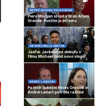
NEPRIČAKOVAN ZAGOVORNIK
Piers Morgan stopil v bran Ariani
Grande: Pustite jo pri miru
OB BOKU WILLA SMITHA
Jaafar Jackson po debutu v
filmu Michael dobil novo vlogo
KONEC LJUBEZNI
Po letih ljubezni Nives Orešnik in
Andrei Lenart potrdila razhod