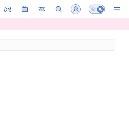
Preklopi barvni na
ZIN