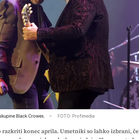
 skupine Black Crowes.
FOTO: Profimedia
razkriti konec aprila. Umetniki so lahko izbrani, če