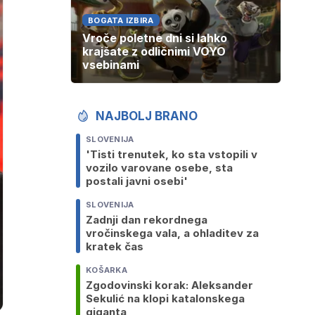
BOGATA IZBIRA
Vroče poletne dni si lahko
krajšate z odličnimi VOYO
vsebinami
NAJBOLJ BRANO
SLOVENIJA
'Tisti trenutek, ko sta vstopili v
vozilo varovane osebe, sta
postali javni osebi'
SLOVENIJA
Zadnji dan rekordnega
vročinskega vala, a ohladitev za
kratek čas
KOŠARKA
Zgodovinski korak: Aleksander
Sekulić na klopi katalonskega
giganta