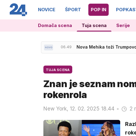
NOVICE
ŠPORT
POP IN
POPKAS
Domača scena
Tuja scena
Serije
06.49
Nova Mehika toži Trumpovo 
07.00
Zendaya snema nove filme,
TUJA SCENA
Znan je seznam nom
rokenrola
New York, 12. 02. 2025 18.44
2 
Raz
roke