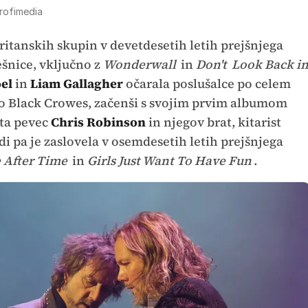
rofimedia
britanskih skupin v devetdesetih letih prejšnjega
pešnice, vključno z
Wonderwall
in
Don't
Look Back i
el
in
Liam Gallagher
očarala poslušalce po celem
so Black Crowes, začenši s svojim prvim albumom
eta pevec
Chris Robinson
in njegov brat, kitarist
ndi pa je zaslovela v osemdesetih letih prejšnjega
 After Time
in
Girls Just Want To Have Fun
.