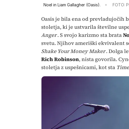
Noel in Liam Gallagher (Oasis).
FOTO: P
Oasis je bila ena od prevladujočih 
stoletja, ki je ustvarila številne us
Anger
. S svojo karizmo sta brata
No
svetu. Njihov ameriški ekvivalent 
Shake Your Money Maker
. Dolga l
Rich Robinson
, nista govorila. Cy
stoletja z uspešnicami, kot sta
Time