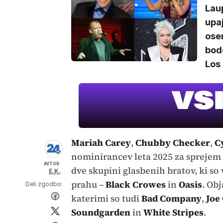
Laup
upaj
osem
bodo
Los 
Mariah Carey
,
Chubby Checker
,
C
nominirancev leta 2025 za sprejem 
AVTOR:
dve skupini glasbenih bratov, ki so 
E.K.
prahu –
Black Crowes
in
Oasis
. Ob
Deli zgodbo:
katerimi so tudi
Bad Company
,
Joe
Soundgarden
in
White Stripes
.