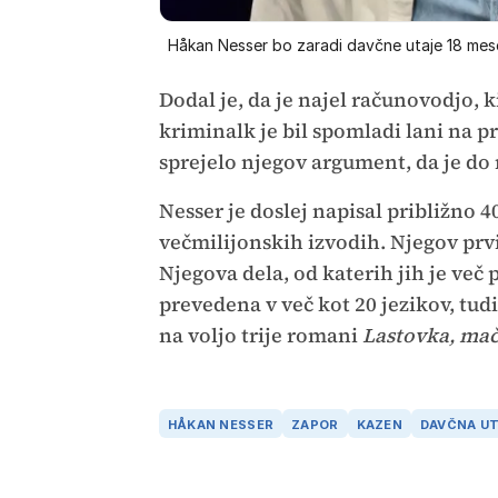
Håkan Nesser bo zaradi davčne utaje 18 mese
Dodal je, da je najel računovodjo, k
kriminalk je bil spomladi lani na 
sprejelo njegov argument, da je do 
Nesser je doslej napisal približno 4
večmilijonskih izvodih. Njegov pr
Njegova dela, od katerih jih je več p
prevedena v več kot 20 jezikov, tud
na voljo trije romani
Lastovka, mač
HÅKAN NESSER
ZAPOR
KAZEN
DAVČNA U