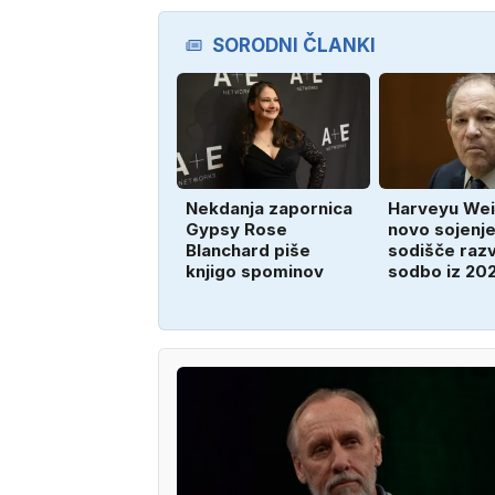
SORODNI ČLANKI
Nekdanja zapornica
Harveyu Wei
Gypsy Rose
novo sojenje
Blanchard piše
sodišče razv
knjigo spominov
sodbo iz 20