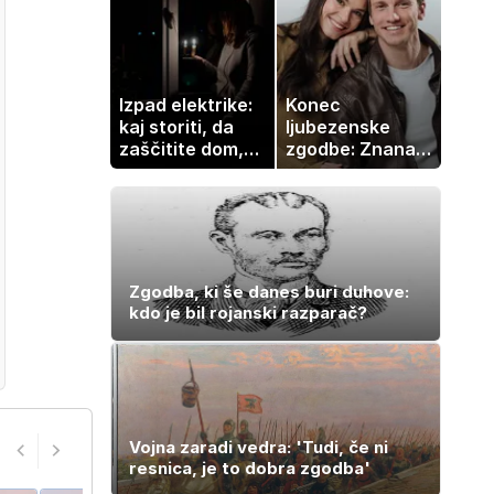
jih morda ne
pričakujete
Izpad elektrike:
Konec
kaj storiti, da
ljubezenske
zaščitite dom,
zgodbe: Znana
hrano in
Slovenka
elektronske
potrdila razhod
naprave
z dolgoletnim
partnerjem
Zgodba, ki še danes buri duhove:
kdo je bil rojanski razparač?
Vojna zaradi vedra: 'Tudi, če ni
resnica, je to dobra zgodba'