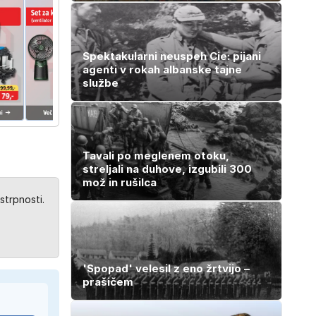
Spektakularni neuspeh Cie: pijani
agenti v rokah albanske tajne
službe
Tavali po meglenem otoku,
streljali na duhove, izgubili 300
mož in rušilca
strpnosti.
'Spopad' velesil z eno žrtvijo –
prašičem