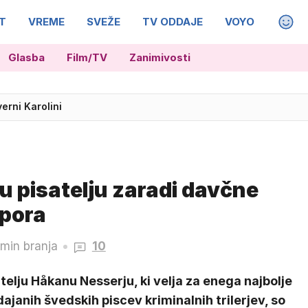
T
VREME
SVEŽE
TV ODDAJE
VOYO
MAGA
Glasba
Film/TV
Zanimivosti
verni Karolini
pisatelju zaradi davčne
apora
 min branja
10
telju Håkanu Nesserju, ki velja za enega najbolje
ajanih švedskih piscev kriminalnih trilerjev, so