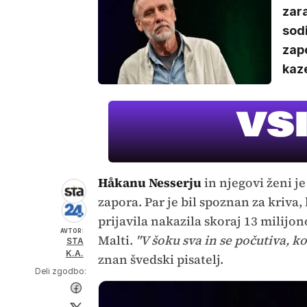
zara
sod
zap
kaz
Håkanu Nesserju
in njegovi ženi j
zapora. Par je bil spoznan za kriv
prijavila nakazila skoraj 13 milijon
AVTOR:
Malti.
"V šoku sva in se počutiva, ko
STA
K.A.
znan švedski pisatelj.
Deli zgodbo: