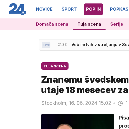
NOVICE
ŠPORT
POP IN
POPKAS
Domača scena
Tuja scena
Serije
21.33
Več mrtvih v streljanju v Se
TUJA SCENA
Znanemu švedskemu 
utaje 18 mesecev z
Stockholm, 16. 06. 2024 15.02
1
Pisa
prod