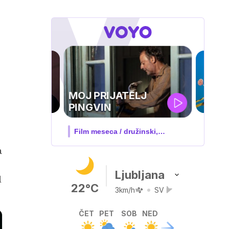
IQ 160
Nova hrvaška serija
a
Ljubljana
l
22°C
3km/h
SV
ČET
PET
SOB
NED