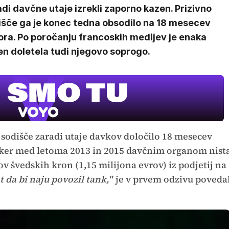
di davčne utaje izrekli zaporno kazen. Prizivno
išče ga je konec tedna obsodilo na 18 mesecev
ora. Po poročanju francoskih medijev je enaka
en doletela tudi njegovo soprogo.
e sodišče zaradi utaje davkov določilo 18 mesecev
a, ker med letoma 2013 in 2015 davčnim organom nist
ov švedskih kron (1,15 milijona evrov) iz podjetij na
t da bi naju povozil tank,"
je v prvem odzivu poveda