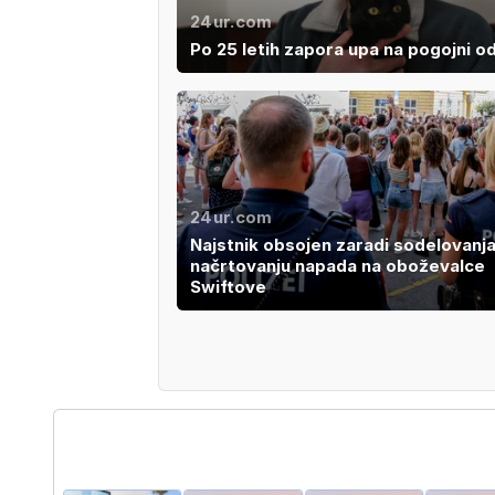
24ur.com
Po 25 letih zapora upa na pogojni o
24ur.com
Najstnik obsojen zaradi sodelovanja
načrtovanju napada na oboževalce
Swiftove