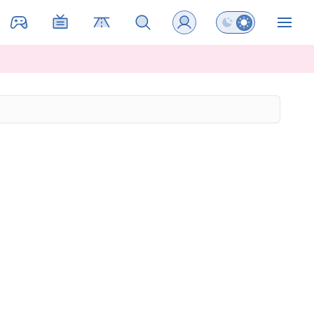
Preklopi barvni na
ZIN