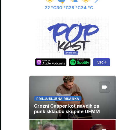
22 °C
30 °C
28 °C
34 °C
PRILJUBLJENA RISANKA
Grozni Gašper kot navdih za
punk skladbo skupine DEMM