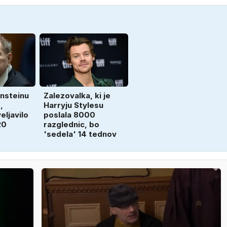
nsteinu
Zalezovalka, ki je
,
Harryju Stylesu
eljavilo
poslala 8000
20
razglednic, bo
'sedela' 14 tednov