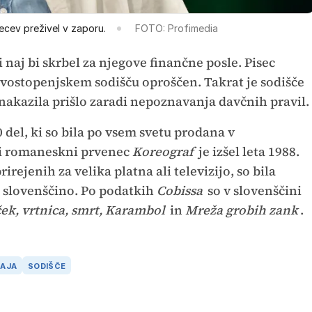
cev preživel v zaporu.
FOTO: Profimedia
i naj bi skrbel za njegove finančne posle. Pisec
prvostopenjskem sodišču oproščen. Takrat je sodišče
nakazila prišlo zaradi nepoznavanja davčnih pravil.
0 del, ki so bila po vsem svetu prodana v
vi romaneskni prvenec
Koreograf
je izšel leta 1988.
rirejenih za velika platna ali televizijo, so bila
i slovenščino. Po podatkih
Cobissa
so v slovenščini
ek, vrtnica, smrt, Karambol
in
Mreža grobih zank
.
TAJA
SODIŠČE