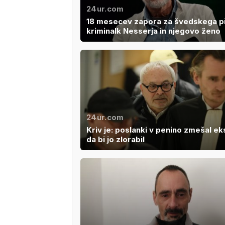
24ur.com
18 mesecev zapora za švedskega p
kriminalk Nesserja in njegovo ženo
24ur.com
Kriv je: poslanki v penino zmešal ek
da bi jo zlorabil