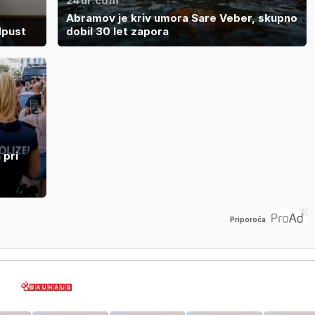
24ur.com
Abramov je kriv umora Sare Veber, skupno
dpust
dobil 30 let zapora
 pri
Priporoča