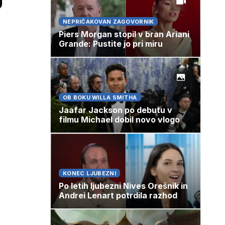
NEPRIČAKOVAN ZAGOVORNIK
Piers Morgan stopil v bran Ariani
Grande: Pustite jo pri miru
OB BOKU WILLA SMITHA
Jaafar Jackson po debutu v
filmu Michael dobil novo vlogo
KONEC LJUBEZNI
Po letih ljubezni Nives Orešnik in
Andrei Lenart potrdila razhod