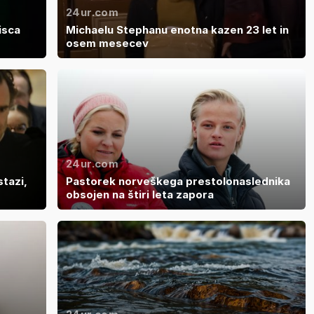
24ur.com
isca
Michaelu Stephanu enotna kazen 23 let in
osem mesecev
24ur.com
stazi,
Pastorek norveškega prestolonaslednika
obsojen na štiri leta zapora