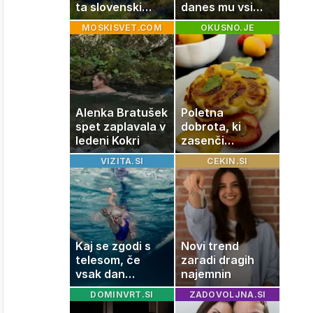
ta slovenski
danes mu vsi
kotiček je pravi
zavidajo
MOSKISVET.COM
OKUSNO.JE
raj za družine
Alenka Bratušek
Poletna
spet zaplavala v
dobrota, ki
ledeni Kokri
zasenči
navadne
VIZITA.SI
CEKIN.SI
palačinke
Kaj se zgodi s
Novi trend
telesom, če
zaradi dragih
vsak dan
najemnin
plavate 20
DOMINVRT.SI
ZADOVOLJNA.SI
minut? Učinki, ki