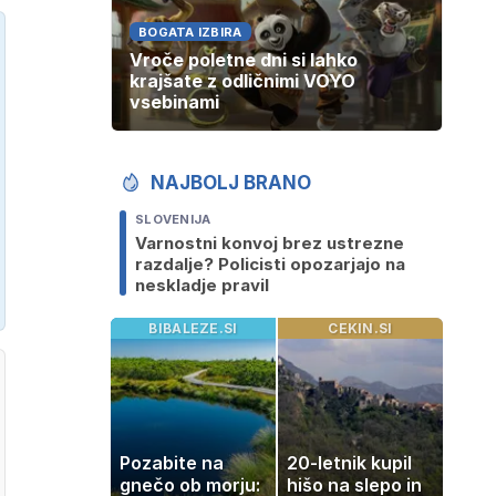
BOGATA IZBIRA
Vroče poletne dni si lahko
krajšate z odličnimi VOYO
vsebinami
NAJBOLJ BRANO
SLOVENIJA
Varnostni konvoj brez ustrezne
razdalje? Policisti opozarjajo na
neskladje pravil
BIBALEZE.SI
CEKIN.SI
Pozabite na
20-letnik kupil
gnečo ob morju:
hišo na slepo in