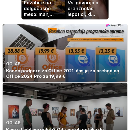
Pozabite na
Vsi govorijo o
dolgočasno
oranžnolasi
meso: manj
lepotici, ki
maščobe, več
navdušuje s
svežine
skrivnostno
vlogo
OGLAS
Konec podpore za Office 2021: čas je za prehod na
Office 2024 Pro za 19,99 €
OGLAS
Kam v Ljubljani poleti? Od rimskih ostalin do