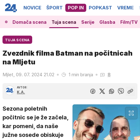
NOVICE
ŠPORT
POP IN
POPKAST
VREME
Domača scena
Tuja scena
Serije
Glasba
Film/TV
TUJA SCENA
Zvezdnik filma Batman na počitnicah
na Mljetu
Mjlet, 09. 07. 2024 21.02
1 min branja
8
AVTOR:
K.A.
Sezona poletnih
počitnic se je že začela,
kar pomeni, da naše
južne sosede obiskuje