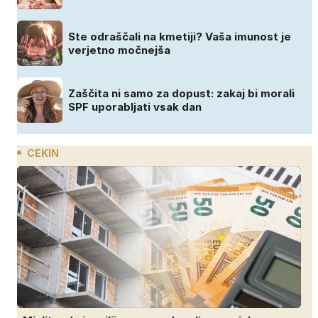
Ste odraščali na kmetiji? Vaša imunost je
verjetno močnejša
Zaščita ni samo za dopust: zakaj bi morali
SPF uporabljati vsak dan
CEKIN