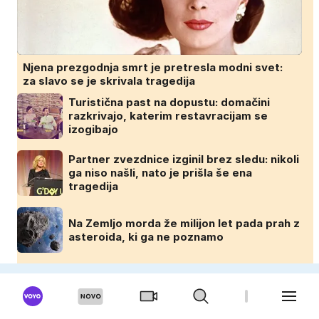
Njena prezgodnja smrt je pretresla modni svet:
za slavo se je skrivala tragedija
Turistična past na dopustu: domačini
razkrivajo, katerim restavracijam se
izogibajo
Partner zvezdnice izginil brez sledu: nikoli
ga niso našli, nato je prišla še ena
tragedija
Na Zemljo morda že milijon let pada prah z
asteroida, ki ga ne poznamo
DOMINVRT