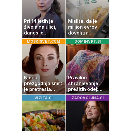
visokega
holesterola
Pri 14 letih je
Mislite, da je
živela na ulici,
milijon evrov
danes jo
dovolj za
občuduje ves
sanjsko
MOSKISVET.COM
DOMINVRT.SI
svet
stanovanje? Te
številke so
šokirale Evropo
Njena
Pravilno
prezgodnja smrt
shranjevanje
je pretresla
prešitih odej:
modni svet: za
Kako ohraniti
VIZITA.SI
ZADOVOLJNA.SI
slavo se je
družinsko
skrivala
dediščino
tragedija