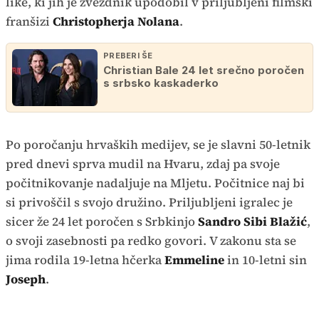
like, ki jih je zvezdnik upodobil v priljubljeni filmski
franšizi
Christopherja Nolana
.
PREBERI ŠE
Christian Bale 24 let srečno poročen
s srbsko kaskaderko
Po poročanju hrvaških medijev, se je slavni 50-letnik
pred dnevi sprva mudil na Hvaru, zdaj pa svoje
počitnikovanje nadaljuje na Mljetu. Počitnice naj bi
si privoščil s svojo družino. Priljubljeni igralec je
sicer že 24 let poročen s Srbkinjo
Sandro Sibi Blažić
,
o svoji zasebnosti pa redko govori. V zakonu sta se
jima rodila 19-letna hčerka
Emmeline
in 10-letni sin
Joseph
.