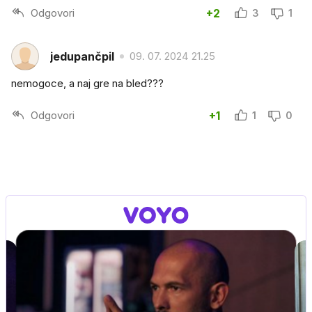
Odgovori
+2
3
1
jedupančpil
09. 07. 2024 21.25
nemogoce, a naj gre na bled???
Odgovori
+1
1
0