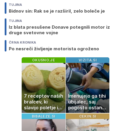
TUJINA
Bidnov sin: Rak se je razširil, zelo boleče je
TUJINA
Iz blata presušene Donave potegnili motor iz
druge svetovne vojne
ČRNA KRONIKA
Po nesreči življenje motorista ogroženo
OKUSNO.JE
VIZITA.SI
7 receptov naših
Imenujejo ga tihi
bralcev, ki
ubijalec, saj
slavijo poletje in
pogosto ostane
tradicijo
neopažen:
BIBALEZE.SI
CEKIN.SI
nenavadni
simptomi