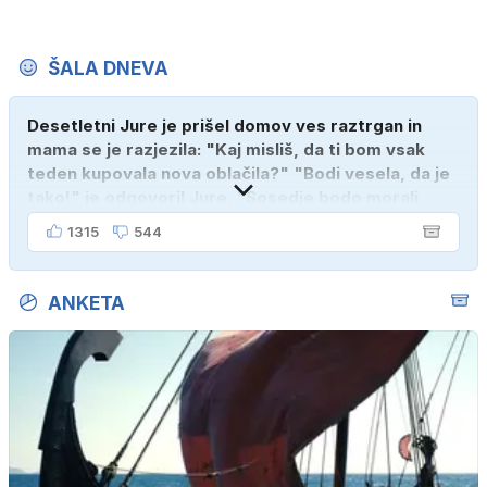
ŠALA DNEVA
Desetletni Jure je prišel domov ves raztrgan in
mama se je razjezila: "Kaj misliš, da ti bom vsak
teden kupovala nova oblačila?" "Bodi vesela, da je
tako!" je odgovoril Jure. "Sosedje bodo morali
kupiti novega sina, tako sem ga prebutal!"
1315
544
ANKETA