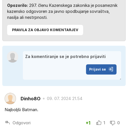
Opozorilo:
297. členu Kazenskega zakonika je posameznik
kazensko odgovoren za javno spodbujanje sovraštva,
nasilja ali nestrpnosti.
PRAVILA ZA OBJAVO KOMENTARJEV
Prijavi se
Dinho8O
09. 07. 2024 21.54
Najboljši Batman.
Odgovori
+1
1
0