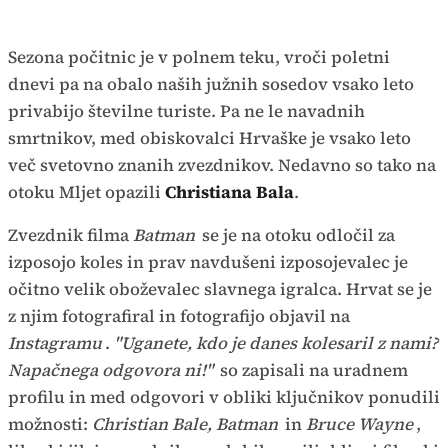
Sezona počitnic je v polnem teku, vroči poletni
dnevi pa na obalo naših južnih sosedov vsako leto
privabijo številne turiste. Pa ne le navadnih
smrtnikov, med obiskovalci Hrvaške je vsako leto
več svetovno znanih zvezdnikov. Nedavno so tako na
otoku Mljet opazili
Christiana Bala
.
Zvezdnik filma
Batman
se je na otoku odločil za
izposojo koles in prav navdušeni izposojevalec je
očitno velik oboževalec slavnega igralca. Hrvat se je
z njim fotografiral in fotografijo objavil na
Instagramu
.
"Uganete, kdo je danes kolesaril z nami?
Napačnega odgovora ni!"
so zapisali na uradnem
profilu in med odgovori v obliki ključnikov ponudili
možnosti:
Christian Bale, Batman
in
Bruce Wayne
,