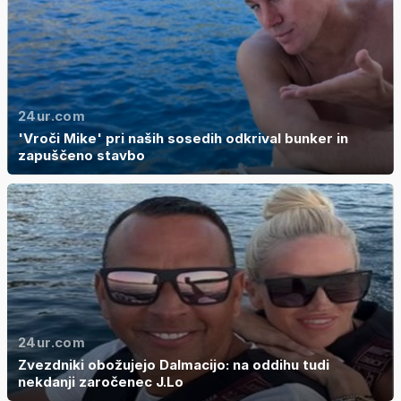
24ur.com
'Vroči Mike' pri naših sosedih odkrival bunker in
zapuščeno stavbo
24ur.com
Zvezdniki obožujejo Dalmacijo: na oddihu tudi
nekdanji zaročenec J.Lo