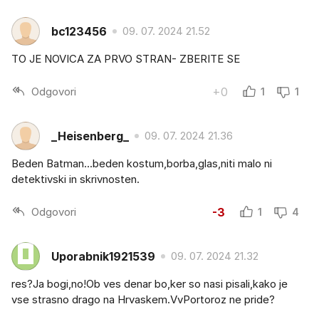
bc123456
09. 07. 2024 21.52
TO JE NOVICA ZA PRVO STRAN- ZBERITE SE
Odgovori
+0
1
1
_Heisenberg_
09. 07. 2024 21.36
Beden Batman...beden kostum,borba,glas,niti malo ni
detektivski in skrivnosten.
Odgovori
-3
1
4
Uporabnik1921539
09. 07. 2024 21.32
res?Ja bogi,no!Ob ves denar bo,ker so nasi pisali,kako je
vse strasno drago na Hrvaskem.VvPortoroz ne pride?