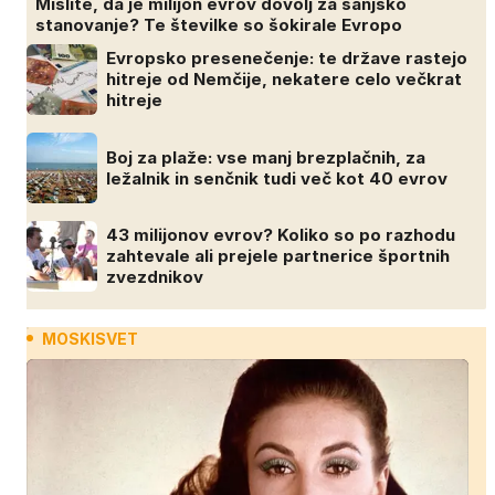
Mislite, da je milijon evrov dovolj za sanjsko
stanovanje? Te številke so šokirale Evropo
Evropsko presenečenje: te države rastejo
hitreje od Nemčije, nekatere celo večkrat
hitreje
Boj za plaže: vse manj brezplačnih, za
ležalnik in senčnik tudi več kot 40 evrov
43 milijonov evrov? Koliko so po razhodu
zahtevale ali prejele partnerice športnih
zvezdnikov
MOSKISVET