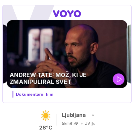
MOJ PRIJATELJ PINGVIN
Film meseca / družinski, pustolovski
Ljubljana
5km/h
JV
28°C