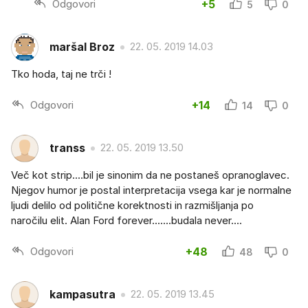
Odgovori
+5
5
0
maršal Broz
22. 05. 2019 14.03
Tko hoda, taj ne trči !
Odgovori
+14
14
0
transs
22. 05. 2019 13.50
Več kot strip....bil je sinonim da ne postaneš opranoglavec.
Njegov humor je postal interpretacija vsega kar je normalne
ljudi delilo od politične korektnosti in razmišljanja po
naročilu elit. Alan Ford forever.......budala never....
Odgovori
+48
48
0
kampasutra
22. 05. 2019 13.45