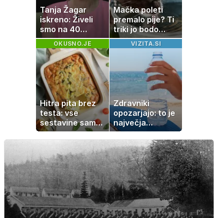
Tanja Žagar
Mačka poleti
iskreno: Živeli
premalo pije? Ti
smo na 40
triki jo bodo
kvadratih, a
spodbudili, da
OKUSNO.JE
VIZITA.SI
imela sem vse,
zaužije več vode
kar otrok
potrebuje
Hitra pita brez
Zdravniki
testa: vse
opozarjajo: to je
sestavine samo
največja
zmešate in
napaka, ki jo
pečica opravi
ljudje delajo med
ostalo
vročino