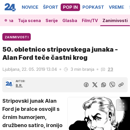
NOVICE
ŠPORT
POP IN
POPKAST
VREME
 scena
Tuja scena
Serije
Glasba
Film/TV
Zanimivosti
ZANIMIVOSTI
50. obletnico stripovskega junaka -
Alan Ford teče častni krog
Ljubljana, 22. 05. 2019 13.04
3 min branja
23
AVTOR:
B.R.
Stripovski junak Alan
Ford je bralce osvojil s
črnim humorjem,
družbeno satiro, ironijo