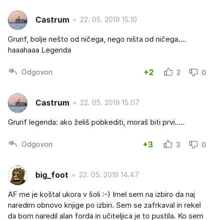
Castrum
22. 05. 2019 15.10
Grunf, bolje nešto od ničega, nego ništa od ničega....
haaahaaa Legenda
Odgovori
+2
2
0
Castrum
22. 05. 2019 15.07
Grunf legenda: ako želiš pobkediti, moraš biti prvi.....
Odgovori
+3
3
0
big_foot
22. 05. 2019 14.47
AF me je koštal ukora v šoli :-) Imel sem na izbiro da naj
naredim obnovo knjige po izbiri. Sem se zafrkaval in rekel
da bom naredil alan forda in učiteljica je to pustila. Ko sem