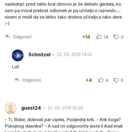
naslednjić pred tablo bral obnovo je že debelo gledala, ko
sem pa moral prebrat odlomek je pa učiteljico razneslo....
nisem si mislil da se lahko tako drobna učiteljica tako dere
:-)
Odgovori
+14
14
0
Schnitzel
22. 05. 2019 14.52
Lol!
Odgovori
+4
4
0
guest24
22. 05. 2019 14.38
- Ti, Bobe, dobivaš par cipela. Posljednji krik. - Krik koga?
Pokojnog vlasnika? - A sad mi odgovorite jeste li ikad imali