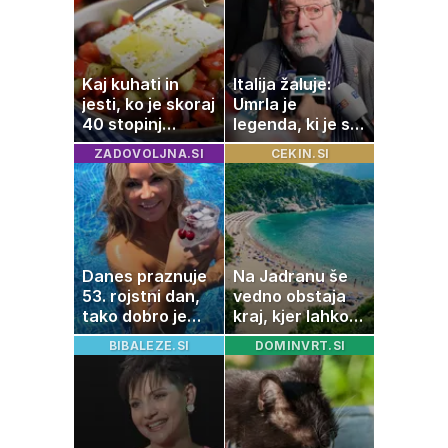
Kaj kuhati in
Italija žaluje:
jesti, ko je skoraj
Umrla je
40 stopinj
legenda, ki je s
Celzija: 5 kosil
svojimi pesmimi
ZADOVOLJNA.SI
CEKIN.SI
brez prižiganja
zaznamovala
pečice
Italijo
Danes praznuje
Na Jadranu še
53. rojstni dan,
vedno obstaja
tako dobro je
kraj, kjer lahko
videti znana
dopustujete
BIBALEZE.SI
DOMINVRT.SI
Slovenka
poceni:
nastanitev že od
10 evrov, kosilo
za pet evrov