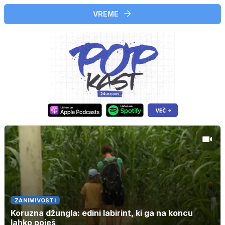
VREME
ZANIMIVOSTI
Koruzna džungla: edini labirint, ki ga na koncu
lahko poješ