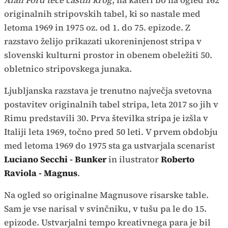
Alan Ford teče častni krog
, na kateri bo na ogled 162
originalnih stripovskih tabel, ki so nastale med
letoma 1969 in 1975 oz. od 1. do 75. epizode. Z
razstavo želijo prikazati ukoreninjenost stripa v
slovenski kulturni prostor in obenem obeležiti 50.
obletnico stripovskega junaka.
Ljubljanska razstava je trenutno največja svetovna
postavitev originalnih tabel stripa, leta 2017 so jih v
Rimu predstavili 30. Prva številka stripa je izšla v
Italiji leta 1969, točno pred 50 leti. V prvem obdobju
med letoma 1969 do 1975 sta ga ustvarjala scenarist
Luciano Secchi - Bunker
in ilustrator
Roberto
Raviola - Magnus
.
Na ogled so originalne Magnusove risarske table.
Sam je vse narisal v svinčniku, v tušu pa le do 15.
epizode. Ustvarjalni tempo kreativnega para je bil