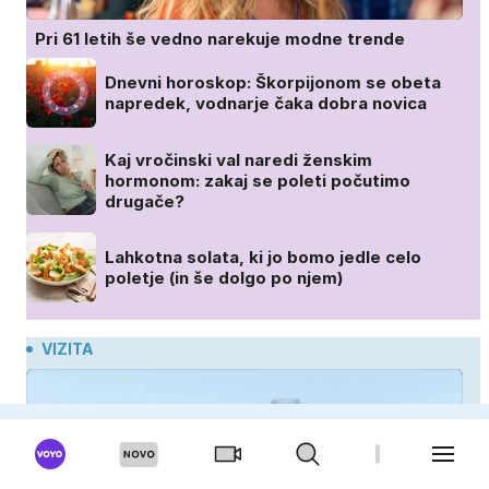
Pri 61 letih še vedno narekuje modne trende
Dnevni horoskop: Škorpijonom se obeta
napredek, vodnarje čaka dobra novica
Kaj vročinski val naredi ženskim
hormonom: zakaj se poleti počutimo
drugače?
Lahkotna solata, ki jo bomo jedle celo
poletje (in še dolgo po njem)
VIZITA