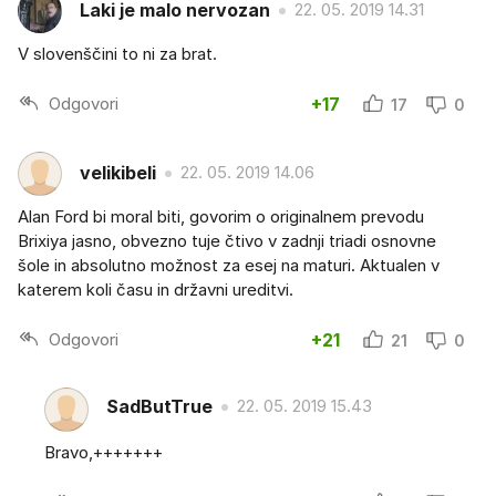
Laki je malo nervozan
22. 05. 2019 14.31
V slovenščini to ni za brat.
Odgovori
+17
17
0
velikibeli
22. 05. 2019 14.06
Alan Ford bi moral biti, govorim o originalnem prevodu
Brixiya jasno, obvezno tuje čtivo v zadnji triadi osnovne
šole in absolutno možnost za esej na maturi. Aktualen v
katerem koli času in državni ureditvi.
Odgovori
+21
21
0
SadButTrue
22. 05. 2019 15.43
Bravo,+++++++