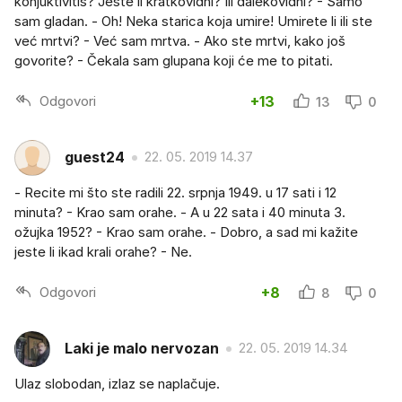
konjuktivitis? Jeste li kratkovidni? Ili dalekovidni? - Samo
sam gladan. - Oh! Neka starica koja umire! Umirete li ili ste
već mrtvi? - Već sam mrtva. - Ako ste mrtvi, kako još
govorite? - Čekala sam glupana koji će me to pitati.
Odgovori
+13
13
0
guest24
22. 05. 2019 14.37
- Recite mi što ste radili 22. srpnja 1949. u 17 sati i 12
minuta? - Krao sam orahe. - A u 22 sata i 40 minuta 3.
ožujka 1952? - Krao sam orahe. - Dobro, a sad mi kažite
jeste li ikad krali orahe? - Ne.
Odgovori
+8
8
0
Laki je malo nervozan
22. 05. 2019 14.34
Ulaz slobodan, izlaz se naplačuje.