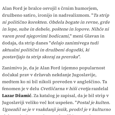
Alan Ford je bralce osvojil s črnim humorjem,
družbeno satiro, ironijo in nadrealizmom. "
Ta strip
ni politično korekten. Obdela bogate in revne, grde
in lepe, suhe in debele, poštene in lopove. Nihče ni
varen pred njegovimi bodicami,
" meni Glavan in
dodaja, da strip danes "
delajo zanimivega tudi
aktualni politični in družbeni dogodki, ki
postavljajo ta strip skoraj za preroka"
.
Zanimivo je, da je Alan Ford izjemno popularnost
dočakal prav v državah nekdanje Jugoslavije,
medtem ko ni bil nikoli preveden v angleščino. Ta
fenomen je v delu
Cvetličarna v hiši cvetja
razdelal
Lazar Džamić
. Za katalog je zapisal, da je bil strip v
Jugoslaviji veliko več kot uspešen. "
Postal je kulten.
Ugnezdil se je v vsakdanji jezik, prodrl je v kulturno