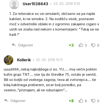
User1538643
23. 05. 2019 11.15
1. Za reševalce so vsi simulanti, občasno se pa najde
kakšen, ki ne simulira. 2. Na sodišču visok, postaven
mož v odvetniški obleki in z ogromno zakajeno cigaro v
ustih se znaša nad nekom s komentarjem: "Tukaj se ne
kadi !"
Odgovori
+3
3
0
Kollerik
22. 05. 2019 15.11
uuuuhhhh, nekaj najboljšega iz ex. YU..... moj večni poklon
kultni grupi TNT.... vse tja do številke 75, ostalo je sentiš.
Bili so boljši od vsekega zagorja, texa ali zvitorepca.... še
kdaj kakšnega preberem, sicer bolj poredko, pa
vseeno.."priznajem, ali ne odustajem"...
Odgovori
+8
8
0