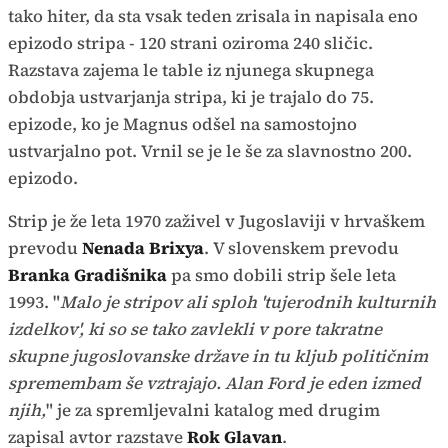
tako hiter, da sta vsak teden zrisala in napisala eno
epizodo stripa - 120 strani oziroma 240 sličic.
Razstava zajema le table iz njunega skupnega
obdobja ustvarjanja stripa, ki je trajalo do 75.
epizode, ko je Magnus odšel na samostojno
ustvarjalno pot. Vrnil se je le še za slavnostno 200.
epizodo.
Strip je že leta 1970 zaživel v Jugoslaviji v hrvaškem
prevodu
Nenada Brixya
. V slovenskem prevodu
Branka Gradišnika
pa smo dobili strip šele leta
1993. "
Malo je stripov ali sploh 'tujerodnih kulturnih
izdelkov', ki so se tako zavlekli v pore takratne
skupne jugoslovanske države in tu kljub političnim
spremembam še vztrajajo. Alan Ford je eden izmed
njih,
" je za spremljevalni katalog med drugim
zapisal avtor razstave
Rok Glavan
.