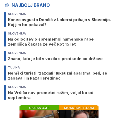
NAJBOLJ BRANO
SLOVENIJA
Konec avgusta Dončić z Lakersi prihaja v Slovenijo.
Kaj jim bo pokazal?
SLOVENIJA
Na odločitev o spremembi namenske rabe
zemljišča čakata že več kot 15 let
SLOVENIJA
Znano, kdo je bil v vozilu s predsednico države
TUJINA
Nemški turisti 'zažgali' luksuzni apartma: peli, se
zabavali in kazali sredinec
SLOVENIJA
Na Vršiču nov prometni režim, veljal bo od
septembra
OKUSNO.JE
MOSKISVET.COM