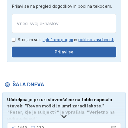
Prijavi se na pregled dogodkov in bodi na tekočem.
Strinjam se s
splošnimi pogoji
in
politiko zasebnosti
.
Prijavi se
ŠALA DNEVA
Učiteljica je pri uri slovenščine na tablo napisala
stavek: "Reven moški je umrl zaradi lakote."
"Peter, kje je subjekt?" je vprašala. "Verjetno na
pokopališču!"
1440
220