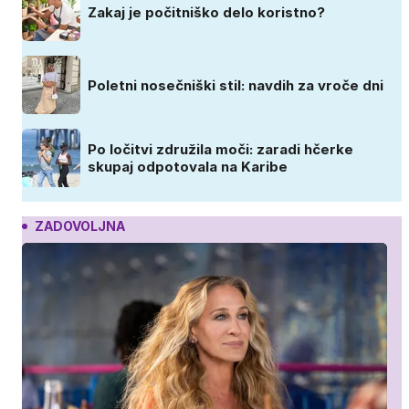
Zakaj je počitniško delo koristno?
Poletni nosečniški stil: navdih za vroče dni
Po ločitvi združila moči: zaradi hčerke
skupaj odpotovala na Karibe
ZADOVOLJNA