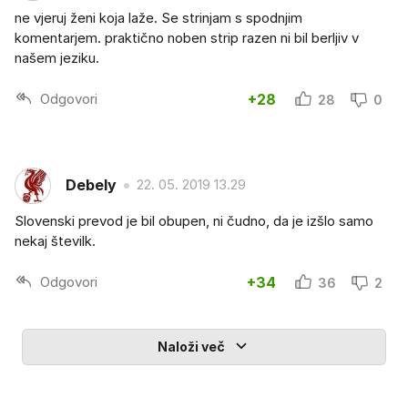
ne vjeruj ženi koja laže. Se strinjam s spodnjim
komentarjem. praktično noben strip razen ni bil berljiv v
našem jeziku.
Odgovori
+28
28
0
Debely
22. 05. 2019 13.29
Slovenski prevod je bil obupen, ni čudno, da je izšlo samo
nekaj številk.
Odgovori
+34
36
2
Naloži več