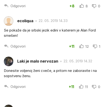
Odgovori
+8
8
0
ecoliqua
22. 05. 2019 14.33
Se pokaže da je srbski jezik edini v katerem je Alan Ford
smešen!
Odgovori
+11
12
1
Laki je malo nervozan
22. 05. 2019 14.32
Donesite voljenoj ženi cveče, a pritom ne zaboravite i na
sopstvenu ženu.
Odgovori
+11
11
0