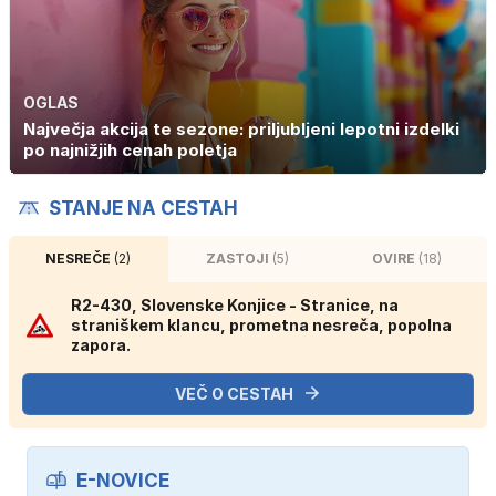
OGLAS
Največja akcija te sezone: priljubljeni lepotni izdelki
po najnižjih cenah poletja
STANJE NA CESTAH
NESREČE
(2)
ZASTOJI
(5)
OVIRE
(18)
R2-430, Slovenske Konjice - Stranice, na
straniškem klancu, prometna nesreča, popolna
zapora.
VEČ O CESTAH
E-NOVICE