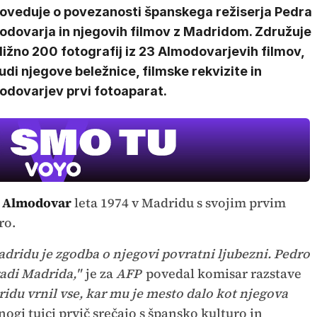
poveduje o povezanosti španskega režiserja Pedra
odovarja in njegovih filmov z Madridom. Združuje
ližno 200 fotografij iz 23 Almodovarjevih filmov,
udi njegove beležnice, filmske rekvizite in
odovarjev prvi fotoaparat.
 Almodovar
leta 1974 v Madridu s svojim prvim
ro.
ridu je zgodba o njegovi povratni ljubezni. Pedro
adi Madrida,"
je za
AFP
povedal komisar razstave
idu vrnil vse, kar mu je mesto dalo kot njegova
nogi tujci prvič srečajo s špansko kulturo in