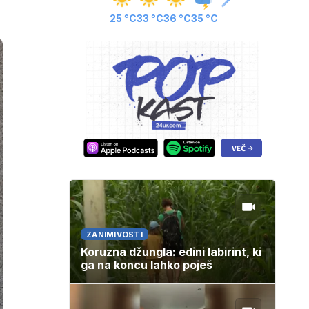
25 °C
33 °C
36 °C
35 °C
ZANIMIVOSTI
Koruzna džungla: edini labirint, ki
ga na koncu lahko poješ