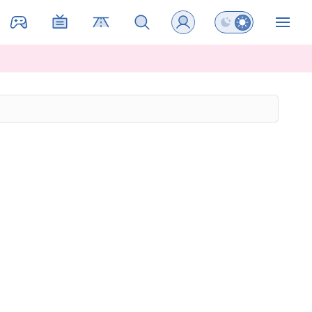
Preklopi barvni na
ZIN