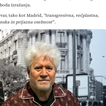
oboda izražanja.
ar, tako kot Madrid,
"transgresivna, večplastna,
anska in prijazna osebnost"
.