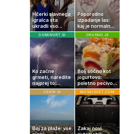
retrogradni?
Hčerki slavnega
Poporodno
igralca sta
izpadanje las:
ukradli vso
kaj je normalno
pozornost
in kako si
DOMINVRT.SI
OKUSNO.JE
pomagati
Ko začne
Bolj sočno kot
grmeti, naredite
jogurtovo:
najprej to:
poletno pecivo,
strokovnjaki
ki vedno uspe
CEKIN.SI
MOSKISVET.COM
opozarjajo na
pogosto napako
Boj za plaže: vse
Zakaj novi