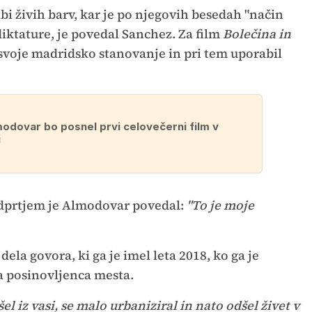
i živih barv, kar je po njegovih besedah "način
iktature, je povedal Sanchez. Za film
Bolečina in
l svoje madridsko stanovanje in pri tem uporabil
odovar bo posnel prvi celovečerni film v
i
dprtjem je Almodovar povedal:
"To je moje
la govora, ki ga je imel leta 2018, ko ga je
a posinovljenca mesta.
el iz vasi, se malo urbaniziral in nato odšel živet v