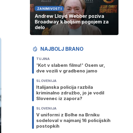
ZANIMIVOSTI
Andrew Lloyd Webber poziva
Broadway k boljšim pogojem za
delo
NAJBOLJ BRANO
TUJINA
'Kot v slabem filmu!' Osem ur,
dve vozili v gradbeno jamo
SLOVENIJA
Italijanska policija razbila
kriminalno združbo, jo je vodil
Slovenec iz zapora?
SLOVENIJA
V uniformi z Bolhe na Brniku
sodeloval v najmanj 16 policijskih
postopkih