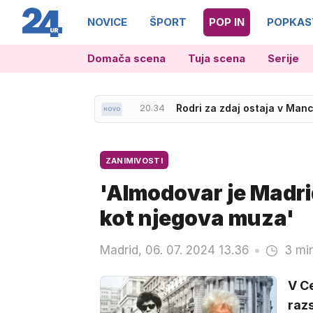
NOVICE
ŠPORT
POP IN
POPKAS
Domača scena
Tuja scena
Serije
20.34
Rodri za zdaj ostaja v Man
ZANIMIVOSTI
'Almodovar je Madrid
kot njegova muza'
Madrid, 06. 07. 2024 13.36
3 mi
V C
raz