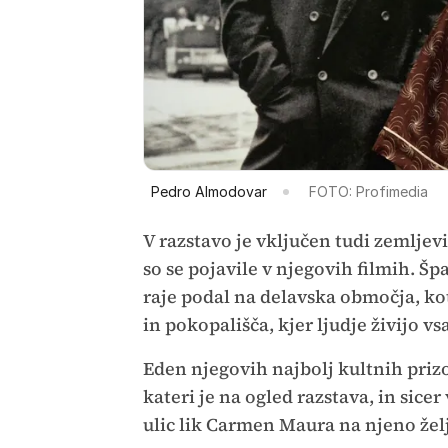
Pedro Almodovar
FOTO: Profimedia
V razstavo je vključen tudi zemljev
so se pojavile v njegovih filmih. Šp
raje podal na delavska območja, kot j
in pokopališča, kjer ljudje živijo vs
Eden njegovih najbolj kultnih prizo
kateri je na ogled razstava, in sicer
ulic lik Carmen Maura na njeno želj