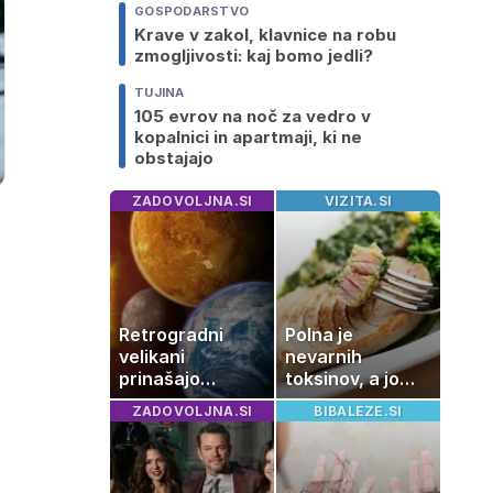
GOSPODARSTVO
Krave v zakol, klavnice na robu
zmogljivosti: kaj bomo jedli?
TUJINA
105 evrov na noč za vedro v
kopalnici in apartmaji, ki ne
obstajajo
ZADOVOLJNA.SI
VIZITA.SI
Retrogradni
Polna je
velikani
nevarnih
prinašajo
toksinov, a jo
pomembne
imamo vsi radi:
ZADOVOLJNA.SI
BIBALEZE.SI
premike – kaj
to je najbolj
pomeni, da so
nezdrava riba, ki
Saturn, Neptun
jo mnogi redno
in Pluton hkrati
uživajo