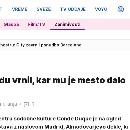
T
VREME
SVEŽE
TV ODDAJE
VOYO
MAGA
Glasba
Film/TV
Zanimivosti
chestru: City zavrnil ponudbo Barcelone
u vrnil, kar mu je mesto dalo
n branja
1
entru sodobne kulture Conde Duque je na ogled
stava z naslovom Madrid, Almodovarjevo dekle, ki