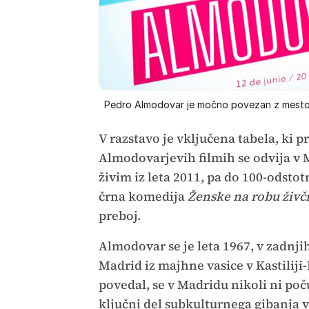
Pedro Almodovar je močno povezan z mesto
V razstavo je vključena tabela, ki 
Almodovarjevih filmih se odvija v
živim iz leta 2011, pa do 100-odsto
črna komedija
Ženske na robu živ
preboj.
Almodovar se je leta 1967, v zadnjih
Madrid iz majhne vasice v Kastiliji-
povedal, se v Madridu nikoli ni poču
ključni del subkulturnega gibanja 