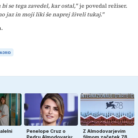
bi se tega zavedel, kar ostal,"
je povedal režiser.
jaz in moji liki še naprej živeli tukaj."
a.
ADRID
alelni
Penelope Cruz o
Z Almodovarjevim
Pedru Almodovarju:
filmom začetek 78.