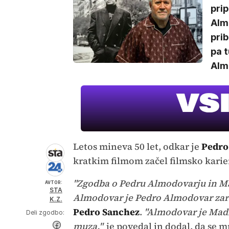
pri
Alm
prib
pa t
Alm
Letos mineva 50 let, odkar je
Pedro
kratkim filmom začel filmsko karie
"Zgodba o Pedru Almodovarju in Mad
AVTOR:
STA
Almodovar je Pedro Almodovar zar
K.Z.
Pedro Sanchez
.
"Almodovar je Madr
Deli zgodbo:
muza,"
je povedal in dodal, da se m