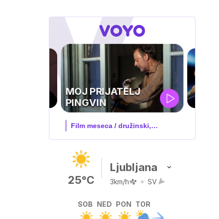
UEFA
SUPERPOKAL
V živo na VOYO: sreda ob 20.30
Ljubljana
25°C
3km/h
SV
SOB
NED
PON
TOR