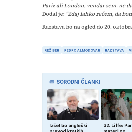
Pariz ali London, vendar sem, ne da 
Dodal je:
"Zdaj lahko rečem, da bomo 
Razstava bo na ogled do 20. oktobr
REŽISER
PEDRO ALMODOVAR
RAZSTAVA
M
SORODNI ČLANKI
Izšel bo angleški
32. Liffe: Par
prevod kratkih
materi po