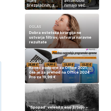
manj
avtomobili
brezplačnih, za
nimajo več
ležalnik in
rezervne gume?
senčnik tudi več
kot 40 evrov
OGLAS
Dobra estetska kirurgija ne
ustvarja filtrov, ustvarja naravne
rezultate
OGLAS
Konec podpore za Office 2021:
čas je za prehod na Office 2024
Pro za 19,99 €
'Spopad' velesil z eno žrtvijo –