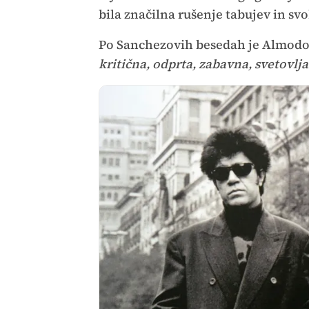
bila značilna rušenje tabujev in sv
Po Sanchezovih besedah je Almodov
kritična, odprta, zabavna, svetovlj