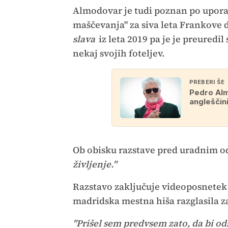
Almodovar je tudi poznan po uporab
maščevanja" za siva leta Frankove d
slava
iz leta 2019 pa je je preuredi
nekaj svojih foteljev.
PREBERI ŠE
Pedro Alm
angleščin
Ob obisku razstave pred uradnim o
življenje."
Razstavo zaključuje videoposnetek de
madridska mestna hiša razglasila z
"Prišel sem predvsem zato, da bi odš