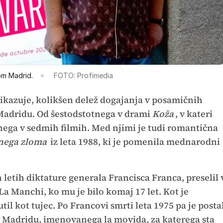
m Madrid.
FOTO: Profimedia
prikazuje, kolikšen delež dogajanja v posamičnih
 Madridu. Od šestodstotnega v drami
Koža
, v kateri
tnega v sedmih filmih. Med njimi je tudi romantična
čnega zloma
iz leta 1988, ki je pomenila mednarodni
 letih diktature generala Francisca Franca, preselil 
La Manchi, ko mu je bilo komaj 17 let. Kot je
til kot tujec. Po Francovi smrti leta 1975 pa je posta
v Madridu, imenovanega la movida, za katerega sta