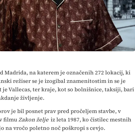
id Madrida, na katerem je označenih 272 lokacij, ki
anski režiser se je izogibal znamenitostim in se je
e Vallecas, ter kraje, kot so bolnišnice, taksiji, bari
akdanje življenje.
rov je bil posnet prav pred pročeljem stavbe, v
 v filmu
Zakon želje
iz leta 1987, ko čistilec mestnih
o na vročo poletno noč poškropi s cevjo.