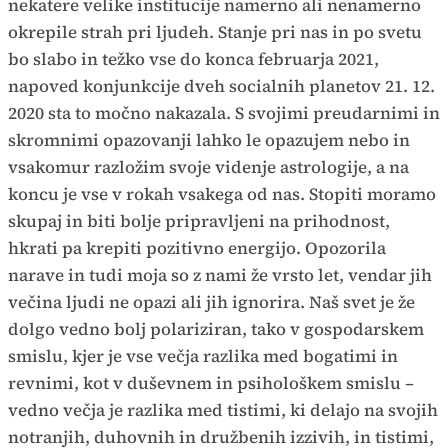
nekatere velike institucije namerno ali nenamerno
okrepile strah pri ljudeh. Stanje pri nas in po svetu
bo slabo in težko vse do konca februarja 2021,
napoved konjunkcije dveh socialnih planetov 21. 12.
2020 sta to močno nakazala. S svojimi preudarnimi in
skromnimi opazovanji lahko le opazujem nebo in
vsakomur razložim svoje videnje astrologije, a na
koncu je vse v rokah vsakega od nas. Stopiti moramo
skupaj in biti bolje pripravljeni na prihodnost,
hkrati pa krepiti pozitivno energijo. Opozorila
narave in tudi moja so z nami že vrsto let, vendar jih
večina ljudi ne opazi ali jih ignorira. Naš svet je že
dolgo vedno bolj polariziran, tako v gospodarskem
smislu, kjer je vse večja razlika med bogatimi in
revnimi, kot v duševnem in psihološkem smislu –
vedno večja je razlika med tistimi, ki delajo na svojih
notranjih, duhovnih in družbenih izzivih, in tistimi,