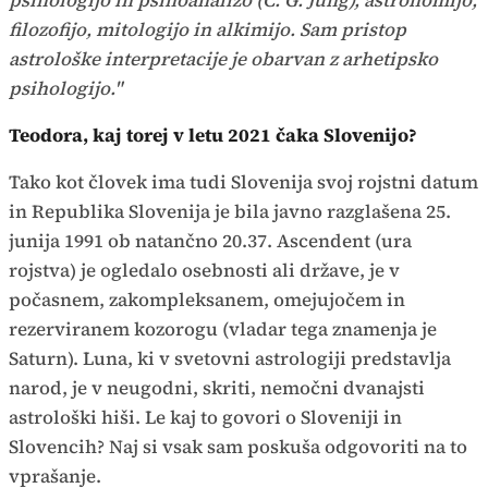
filozofijo, mitologijo in alkimijo. Sam pristop
astrološke interpretacije je obarvan z arhetipsko
psihologijo."
Teodora, kaj torej v letu 2021 čaka Slovenijo?
Tako kot človek ima tudi Slovenija svoj rojstni datum
in Republika Slovenija je bila javno razglašena 25.
junija 1991 ob natančno 20.37. Ascendent (ura
rojstva) je ogledalo osebnosti ali države, je v
počasnem, zakompleksanem, omejujočem in
rezerviranem kozorogu (vladar tega znamenja je
Saturn). Luna, ki v svetovni astrologiji predstavlja
narod, je v neugodni, skriti, nemočni dvanajsti
astrološki hiši. Le kaj to govori o Sloveniji in
Slovencih? Naj si vsak sam poskuša odgovoriti na to
vprašanje.