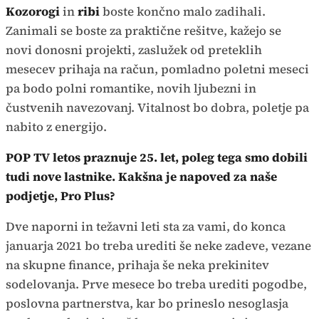
Kozorogi
in
ribi
boste končno malo zadihali.
Zanimali se boste za praktične rešitve, kažejo se
novi donosni projekti, zaslužek od preteklih
mesecev prihaja na račun, pomladno poletni meseci
pa bodo polni romantike, novih ljubezni in
čustvenih navezovanj. Vitalnost bo dobra, poletje pa
nabito z energijo.
POP TV letos praznuje 25. let, poleg tega smo dobili
tudi nove lastnike. Kakšna je napoved za naše
podjetje, Pro Plus?
Dve naporni in težavni leti sta za vami, do konca
januarja 2021 bo treba urediti še neke zadeve, vezane
na skupne finance, prihaja še neka prekinitev
sodelovanja. Prve mesece bo treba urediti pogodbe,
poslovna partnerstva, kar bo prineslo nesoglasja