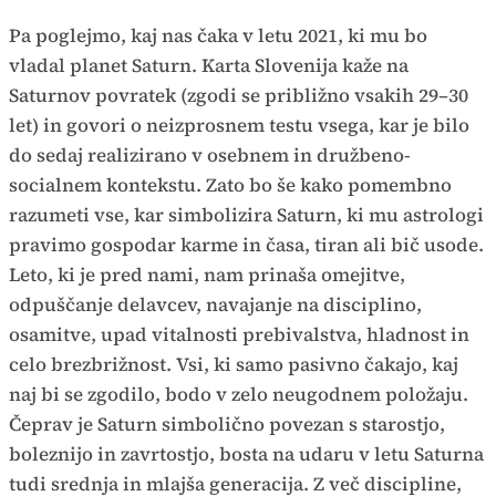
Pa poglejmo, kaj nas čaka v letu 2021, ki mu bo
vladal planet Saturn. Karta Slovenija kaže na
Saturnov povratek (zgodi se približno vsakih 29–30
let) in govori o neizprosnem testu vsega, kar je bilo
do sedaj realizirano v osebnem in družbeno-
socialnem kontekstu. Zato bo še kako pomembno
razumeti vse, kar simbolizira Saturn, ki mu astrologi
pravimo gospodar karme in časa, tiran ali bič usode.
Leto, ki je pred nami, nam prinaša omejitve,
odpuščanje delavcev, navajanje na disciplino,
osamitve, upad vitalnosti prebivalstva, hladnost in
celo brezbrižnost. Vsi, ki samo pasivno čakajo, kaj
naj bi se zgodilo, bodo v zelo neugodnem položaju.
Čeprav je Saturn simbolično povezan s starostjo,
boleznijo in zavrtostjo, bosta na udaru v letu Saturna
tudi srednja in mlajša generacija. Z več discipline,