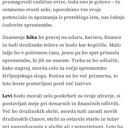
premagovali različne ovire, toda eno je gotovo – če
ostanemo zvesti sebi, uporabimo vse svoje
potenciale in spoznanja iz preteklega leta, nas čakajo
čudovite spremembe.
Znamenje
bika
bo precej na udaru, kariera, finance
in tudi družinske težave se bodo kar kopičile. Malo
lažje bo v poletnem času, jesen pa bo spet prinesla
spremembe, ki jih ne marate. Treba se bo odločiti,
kako naprej, morda celo za večjo spremembo
življenjskega sloga. Rutina ne bo več primerna, to
leto boste postavljeni pred več izzivov.
Levi
bodo morali zelo poskrbeti za svoje zdravje, si
postavljati meje pri denarnih in finančnih odlivih.
Več bo družinskih skrbi, morda tudi zaradi novih
družinskih članov, skrbi za ostarele starše in težav
pri napredovanju v službi ali z avtoritetami. Leto bo