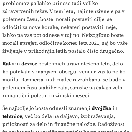
problemov pa lahko prinese tudi veliko
zdravstvenih težav. V tem letu, najintenzivneje pa v
poletnem času, boste morali postaviti cilje, se
odločiti za nove korake, nekateri postaviti meje,
lahko pa vas pot odnese v tujino. Neizogibno boste
morali sprejeti odločitve konec leta 2021, saj bo vaše
življenje v prihodnjih letih postalo čisto drugačno.
Raki
in
device
boste imeli uravnoteženo leto, delo
bo potekalo v manjšem obsegu, vendar vas to ne bo
motilo. Razmerja, tudi malce razrahljana, se bodo v
poletnem času stabilizirala, samske pa čakajo zelo
romantični poletni in zimski meseci.
Še najbolje jo bosta odnesli znamenji
dvojčka
in
tehtnice
, več bo dela na daljavo, izobraževanja,
priložnosti za delo in finančne naložbe. Radoživost