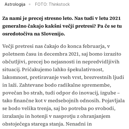
Astrologija
FOTO: Thinkstock
Za nami je precej stresno leto. Nas tudi v letu 2021
generalno čakajo kakšni večji pretresi? Pa če se tu
osredotočiva na Slovenijo.
Večji pretresi nas čakajo do konca februarja, v
poletnem času in decembra 2021, saj bomo izrazito
občutljivi, precej bo nejasnosti in nepredvidljivih
situacij. Pričakujemo lahko špekulativnost,
lakomnost, pretiravanje vseh vrst, brezvestnih ljudi
in laži. Zahtevane bodo radikalne spremembe,
povečan bo strah, tudi odpor do inovacij, izgube –
tako finančne kot v medsebojnih odnosih. Pojavljala
se bodo velika trenja, saj bo potreba po svobodi,
izražanju in hotenji v nasprotju z ohranjanjem
obstoječega starega stanja. Nenadni in