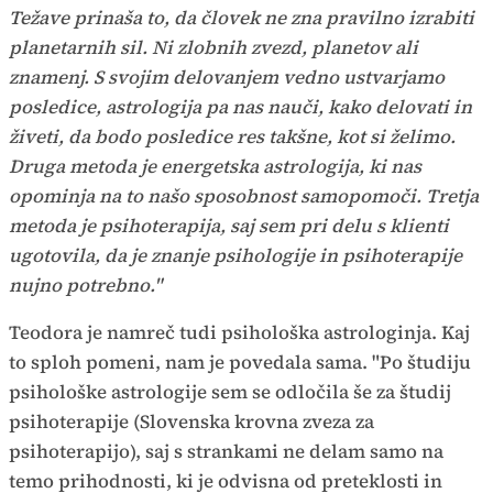
Težave prinaša to, da človek ne zna pravilno izrabiti
planetarnih sil. Ni zlobnih zvezd, planetov ali
znamenj. S svojim delovanjem vedno ustvarjamo
posledice, astrologija pa nas nauči, kako delovati in
živeti, da bodo posledice res takšne, kot si želimo.
Druga metoda je energetska astrologija, ki nas
opominja na to našo sposobnost samopomoči. Tretja
metoda je psihoterapija, saj sem pri delu s klienti
ugotovila, da je znanje psihologije in psihoterapije
nujno potrebno."
Teodora je namreč tudi psihološka astrologinja. Kaj
to sploh pomeni, nam je povedala sama. "Po študiju
psihološke astrologije sem se odločila še za študij
psihoterapije (Slovenska krovna zveza za
psihoterapijo), saj s strankami ne delam samo na
temo prihodnosti, ki je odvisna od preteklosti in