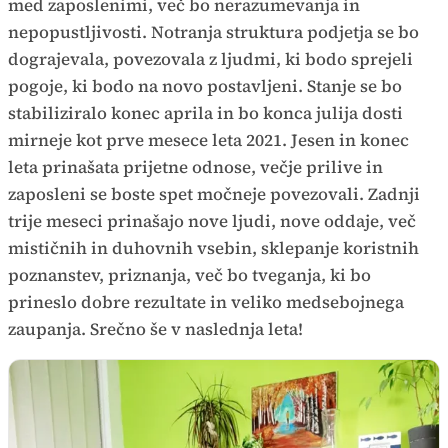
med zaposlenimi, več bo nerazumevanja in
nepopustljivosti. Notranja struktura podjetja se bo
dograjevala, povezovala z ljudmi, ki bodo sprejeli
pogoje, ki bodo na novo postavljeni. Stanje se bo
stabiliziralo konec aprila in bo konca julija dosti
mirneje kot prve mesece leta 2021. Jesen in konec
leta prinašata prijetne odnose, večje prilive in
zaposleni se boste spet močneje povezovali. Zadnji
trije meseci prinašajo nove ljudi, nove oddaje, več
mističnih in duhovnih vsebin, sklepanje koristnih
poznanstev, priznanja, več bo tveganja, ki bo
prineslo dobre rezultate in veliko medsebojnega
zaupanja. Srečno še v naslednja leta!