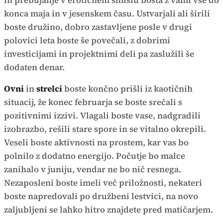
in prebujanje v erotičnem smislu bosta z vami vse do
konca maja in v jesenskem času. Ustvarjali ali širili
boste družino, dobro zastavljene posle v drugi
polovici leta boste še povečali, z dobrimi
investicijami in projektnimi deli pa zaslužili še
dodaten denar.
Ovni
in
strelci
boste končno prišli iz kaotičnih
situacij, že konec februarja se boste srečali s
pozitivnimi izzivi. Vlagali boste vase, nadgradili
izobrazbo, rešili stare spore in se vitalno okrepili.
Veseli boste aktivnosti na prostem, kar vas bo
polnilo z dodatno energijo. Počutje bo malce
zanihalo v juniju, vendar ne bo nič resnega.
Nezaposleni boste imeli več priložnosti, nekateri
boste napredovali po družbeni lestvici, na novo
zaljubljeni se lahko hitro znajdete pred matičarjem.