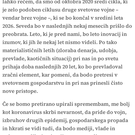
lahko rečem, da smo od oktobra 2020 sredi cikla, ki
je zelo podoben ciklusu druge svetovne vojne –
vendar brez vojne –, ki se bo končal v sredini leta
2026. Seveda bo v naslednjih nekaj mesecih prišlo do
preobrata. Leto, ki je pred nami, bo leto inovacij in
izumov, ki jih že nekaj let nismo videli. Po tako
materialističnih letih (zloraba denarja, udobja,
prevlade, kaotičnih situacij) pri nas in po svetu
prihaja doba naslednjih 20 let, ko bo prevladoval
zračni element, kar pomeni, da bodo pretresi v
svetovnem gospodarstvu in pri nas prinesli čisto
nove pristope.
Če se bomo pretirano upirali spremembam, me bolj
kot koronavirus skrbi nevarnost, da pride do vojn,
izbruhov drugih epidemij, gospodarskega propada
in hkrati se vidi tudi, da bodo mediji, vlade in