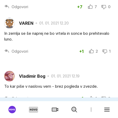
Odgovori
+7
7
0
VAREN
01. 01. 2021 12.20
In zemlja se še naprej ne bo vrtela in sonce bo prehitevalo
luno.
Odgovori
+1
2
1
Vladimir Bog
01. 01. 2021 12.19
To kar piše v naslovu vem - brez pogleda v zvezde.
Odgovori
+1
1
0
Nidani
01. 01. 2021 12.19