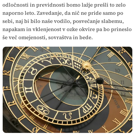
odločnosti in previdnosti bomo lažje prešli to zelo
naporno leto. Zavedanje, da nič ne pride samo po
sebi, naj bi bilo naše vodilo, posvečanje slabemu,
napakam in vklenjenost v ozke okvire pa bo prineslo
še več omejenosti, sovraštva in bede.