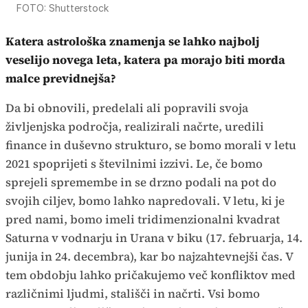
FOTO: Shutterstock
Katera astrološka znamenja se lahko najbolj
veselijo novega leta, katera pa morajo biti morda
malce previdnejša?
Da bi obnovili, predelali ali popravili svoja
življenjska področja, realizirali načrte, uredili
finance in duševno strukturo, se bomo morali v letu
2021 spoprijeti s številnimi izzivi. Le, če bomo
sprejeli spremembe in se drzno podali na pot do
svojih ciljev, bomo lahko napredovali. V letu, ki je
pred nami, bomo imeli tridimenzionalni kvadrat
Saturna v vodnarju in Urana v biku (17. februarja, 14.
junija in 24. decembra), kar bo najzahtevnejši čas. V
tem obdobju lahko pričakujemo več konfliktov med
različnimi ljudmi, stališči in načrti. Vsi bomo