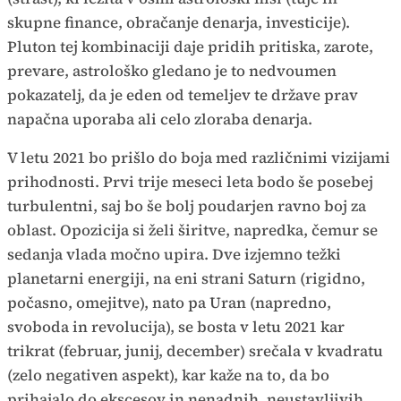
skupne finance, obračanje denarja, investicije).
Pluton tej kombinaciji daje pridih pritiska, zarote,
prevare, astrološko gledano je to nedvoumen
pokazatelj, da je eden od temeljev te države prav
napačna uporaba ali celo zloraba denarja.
V letu 2021 bo prišlo do boja med različnimi vizijami
prihodnosti. Prvi trije meseci leta bodo še posebej
turbulentni, saj bo še bolj poudarjen ravno boj za
oblast. Opozicija si želi širitve, napredka, čemur se
sedanja vlada močno upira. Dve izjemno težki
planetarni energiji, na eni strani Saturn (rigidno,
počasno, omejitve), nato pa Uran (napredno,
svoboda in revolucija), se bosta v letu 2021 kar
trikrat (februar, junij, december) srečala v kvadratu
(zelo negativen aspekt), kar kaže na to, da bo
prihajalo do ekscesov in nenadnih, neustavljivih