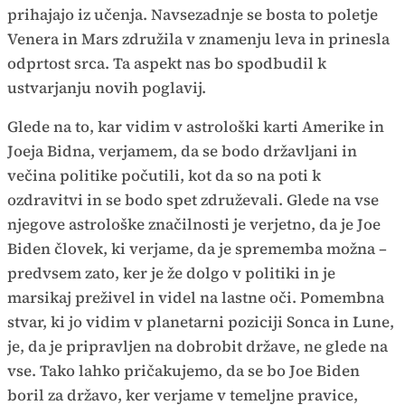
prihajajo iz učenja. Navsezadnje se bosta to poletje
Venera in Mars združila v znamenju leva in prinesla
odprtost srca. Ta aspekt nas bo spodbudil k
ustvarjanju novih poglavij.
Glede na to, kar vidim v astrološki karti Amerike in
Joeja Bidna, verjamem, da se bodo državljani in
večina politike počutili, kot da so na poti k
ozdravitvi in se bodo spet združevali. Glede na vse
njegove astrološke značilnosti je verjetno, da je Joe
Biden človek, ki verjame, da je sprememba možna –
predvsem zato, ker je že dolgo v politiki in je
marsikaj preživel in videl na lastne oči. Pomembna
stvar, ki jo vidim v planetarni poziciji Sonca in Lune,
je, da je pripravljen na dobrobit države, ne glede na
vse. Tako lahko pričakujemo, da se bo Joe Biden
boril za državo, ker verjame v temeljne pravice,