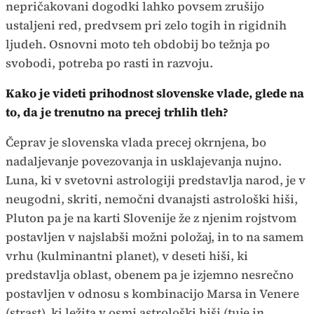
nepričakovani dogodki lahko povsem zrušijo
ustaljeni red, predvsem pri zelo togih in rigidnih
ljudeh. Osnovni moto teh obdobij bo težnja po
svobodi, potreba po rasti in razvoju.
Kako je videti prihodnost slovenske vlade, glede na
to, da je trenutno na precej trhlih tleh?
Čeprav je slovenska vlada precej okrnjena, bo
nadaljevanje povezovanja in usklajevanja nujno.
Luna, ki v svetovni astrologiji predstavlja narod, je v
neugodni, skriti, nemočni dvanajsti astrološki hiši,
Pluton pa je na karti Slovenije že z njenim rojstvom
postavljen v najslabši možni položaj, in to na samem
vrhu (kulminantni planet), v deseti hiši, ki
predstavlja oblast, obenem pa je izjemno nesrečno
postavljen v odnosu s kombinacijo Marsa in Venere
(strast), ki ležita v osmi astrološki hiši (tuje in