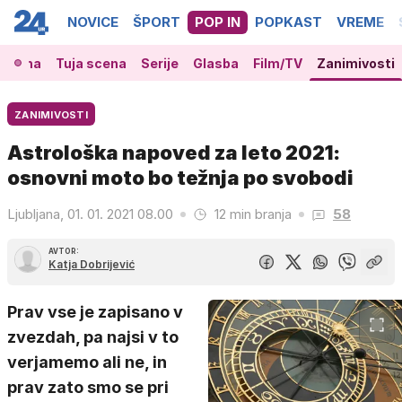
NOVICE
ŠPORT
POP IN
POPKAST
VREME
 scena
Tuja scena
Serije
Glasba
Film/TV
Zanimivosti
ZANIMIVOSTI
Astrološka napoved za leto 2021:
osnovni moto bo težnja po svobodi
Ljubljana, 01. 01. 2021 08.00
12 min branja
58
AVTOR:
Katja Dobrijević
Prav vse je zapisano v
zvezdah, pa najsi v to
verjamemo ali ne, in
prav zato smo se pri