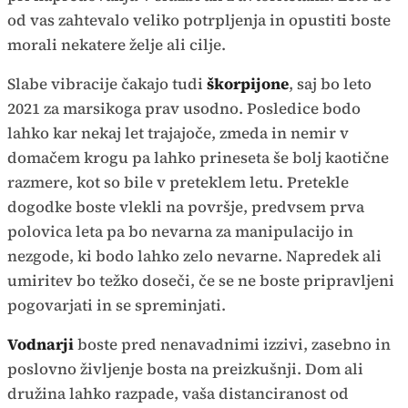
od vas zahtevalo veliko potrpljenja in opustiti boste
morali nekatere želje ali cilje.
Slabe vibracije čakajo tudi
škorpijone
, saj bo leto
2021 za marsikoga prav usodno. Posledice bodo
lahko kar nekaj let trajajoče, zmeda in nemir v
domačem krogu pa lahko prineseta še bolj kaotične
razmere, kot so bile v preteklem letu. Pretekle
dogodke boste vlekli na površje, predvsem prva
polovica leta pa bo nevarna za manipulacijo in
nezgode, ki bodo lahko zelo nevarne. Napredek ali
umiritev bo težko doseči, če se ne boste pripravljeni
pogovarjati in se spreminjati.
Vodnarji
boste pred nenavadnimi izzivi, zasebno in
poslovno življenje bosta na preizkušnji. Dom ali
družina lahko razpade, vaša distanciranost od