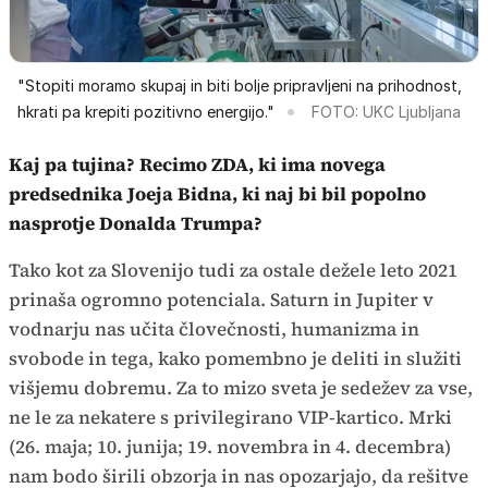
"Stopiti moramo skupaj in biti bolje pripravljeni na prihodnost,
hkrati pa krepiti pozitivno energijo."
FOTO: UKC Ljubljana
Kaj pa tujina? Recimo ZDA, ki ima novega
predsednika Joeja Bidna, ki naj bi bil popolno
nasprotje Donalda Trumpa?
Tako kot za Slovenijo tudi za ostale dežele leto 2021
prinaša ogromno potenciala. Saturn in Jupiter v
vodnarju nas učita človečnosti, humanizma in
svobode in tega, kako pomembno je deliti in služiti
višjemu dobremu. Za to mizo sveta je sedežev za vse,
ne le za nekatere s privilegirano VIP-kartico. Mrki
(26. maja; 10. junija; 19. novembra in 4. decembra)
nam bodo širili obzorja in nas opozarjajo, da rešitve