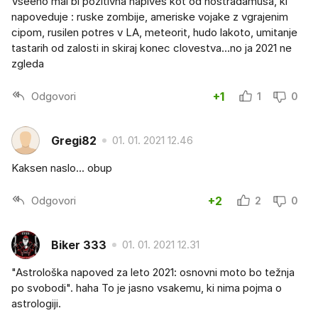
Vseeno mal bl pozitivna napives kot od nostradamusa, ki
napoveduje : ruske zombije, ameriske vojake z vgrajenim
cipom, rusilen potres v LA, meteorit, hudo lakoto, umitanje
tastarih od zalosti in skiraj konec clovestva...no ja 2021 ne
zgleda
Odgovori
+1
1
0
Gregi82
01. 01. 2021 12.46
Kaksen naslo... obup
Odgovori
+2
2
0
Biker 333
01. 01. 2021 12.31
"Astrološka napoved za leto 2021: osnovni moto bo težnja
po svobodi". haha To je jasno vsakemu, ki nima pojma o
astrologiji.