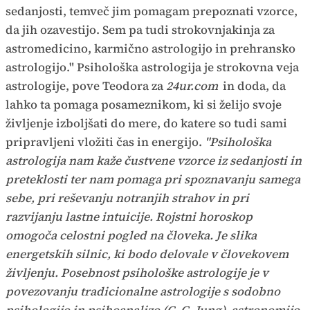
sedanjosti, temveč jim pomagam prepoznati vzorce,
da jih ozavestijo. Sem pa tudi strokovnjakinja za
astromedicino, karmično astrologijo in prehransko
astrologijo." Psihološka astrologija je strokovna veja
astrologije, pove Teodora za
24ur.com
in doda, da
lahko ta pomaga posameznikom, ki si želijo svoje
življenje izboljšati do mere, do katere so tudi sami
pripravljeni vložiti čas in energijo.
"Psihološka
astrologija nam kaže čustvene vzorce iz sedanjosti in
preteklosti ter nam pomaga pri spoznavanju samega
sebe, pri reševanju notranjih strahov in pri
razvijanju lastne intuicije. Rojstni horoskop
omogoča celostni pogled na človeka. Je slika
energetskih silnic, ki bodo delovale v človekovem
življenju. Posebnost psihološke astrologije je v
povezovanju tradicionalne astrologije s sodobno
psihologijo in psihoanalizo (C. G. Jung), astronomijo,