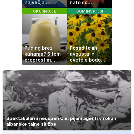
največja
nato so
napaka, ki jo
ugotovili, kaj drži
OKUSNO.JE
DOMINVRT.SI
ljudje delajo med
vročino
Puding brez
Posadite jih
kuhanja? S tem
avgusta in
preprostim
cvetele bodo
trikom bo
vse do zime
pripravljen v
nekaj minutah
Spektakularni neuspeh Cie: pijani agenti v rokah
albanske tajne službe