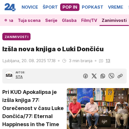
NOVICE
ŠPORT
POP IN
POPKAST
VREME
 scena
Tuja scena
Serije
Glasba
Film/TV
Zanimivosti
ZANIMIVOSTI
Izšla nova knjiga o Luki Dončiću
Ljubljana, 20. 08. 2025 17.18
3 min branja
13
AVTOR:
STA
Pri KUD Apokalipsa je
izšla knjiga 77:
Osrečenost v času Luke
Dončića/77: Eternal
Happiness in the Time