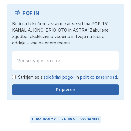
POP IN
Bodi na tekočem z vsem, kar se vrti na POP TV,
KANAL A, KINO, BRIO, OTO in ASTRA! Zakulisne
zgodbe, ekskluzivne vsebine in tvoje najljubše
oddaje – vse na enem mestu.
Strinjam se s
splošnimi pogoji
in
politiko zasebnosti
.
Prijavi se
LUKA DONČIĆ
KNJIGA
IVO DANEU