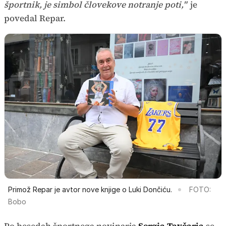
športnik, je simbol človekove notranje poti,"
je
povedal Repar.
Primož Repar je avtor nove knjige o Luki Dončiću.
FOTO:
Bobo
Po besedah športnega novinarja
Sergia Tavčarja
se