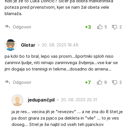
Kdo je že to Luka Dončič? Sicer pa dobra marketinška
poteza pred prvenstvom, kjer se nam žal obeta vele
blamaža.
Odgovori
+3
5
2
Glotar
20. 08. 2025 18.48
pa kdo bo to bral, lepo vas prosm...športniki sploh niso
zanimivi ljudje, niti nimajo zanimivega življenja...vse kar se
jim dogaja so treninigi in tekme...dosadno do amena...
Odgovori
+7
9
2
jedupančpil
20. 08. 2025 20.31
ja je res... vecina jih je "revezev" ... a ne zna do 8 štet,je
pa dost gnara za pjaco pa dekleta in "vile" ... to je ves
doseg... Strel je še najbl od vseh teh pjanckov