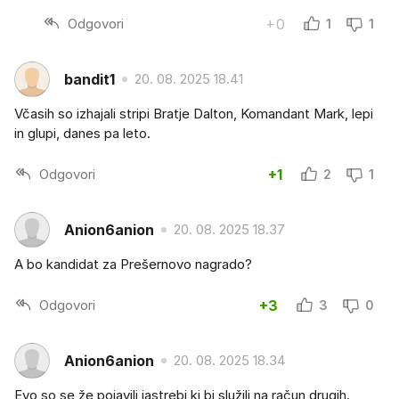
Odgovori
+0
1
1
bandit1
20. 08. 2025 18.41
Včasih so izhajali stripi Bratje Dalton, Komandant Mark, lepi
in glupi, danes pa leto.
Odgovori
+1
2
1
Anion6anion
20. 08. 2025 18.37
A bo kandidat za Prešernovo nagrado?
Odgovori
+3
3
0
Anion6anion
20. 08. 2025 18.34
Evo so se že pojavili jastrebi ki bi služili na račun drugih.