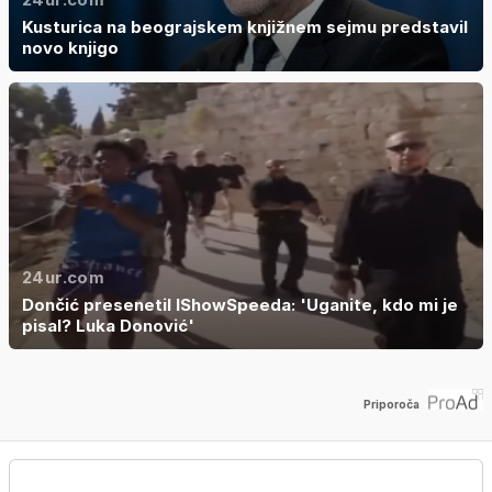
Kusturica na beograjskem knjižnem sejmu predstavil
novo knjigo
24ur.com
Dončić presenetil IShowSpeeda: 'Uganite, kdo mi je
pisal? Luka Donović'
Priporoča