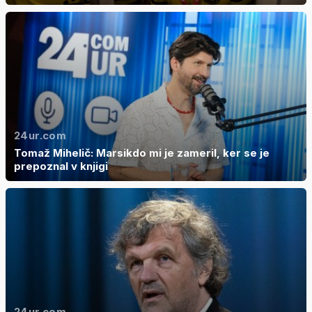
24ur.com
Tomaž Mihelič: Marsikdo mi je zameril, ker se je
prepoznal v knjigi
24ur.com