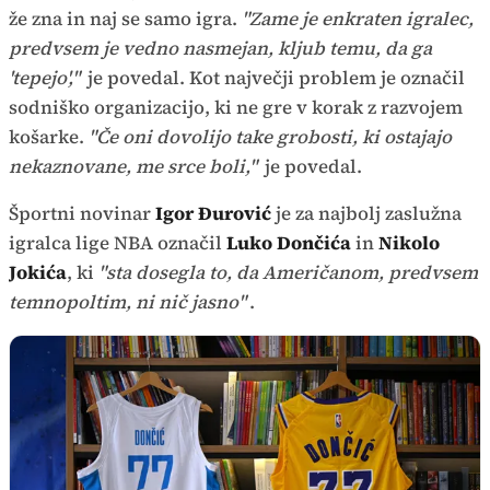
že zna in naj se samo igra.
"Zame je enkraten igralec,
predvsem je vedno nasmejan, kljub temu, da ga
'tepejo',"
je povedal. Kot največji problem je označil
sodniško organizacijo, ki ne gre v korak z razvojem
košarke.
"Če oni dovolijo take grobosti, ki ostajajo
nekaznovane, me srce boli,"
je povedal.
Športni novinar
Igor Đurović
je za najbolj zaslužna
igralca lige NBA označil
Luko Dončića
in
Nikolo
Jokića
, ki
"sta dosegla to, da Američanom, predvsem
temnopoltim, ni nič jasno"
.