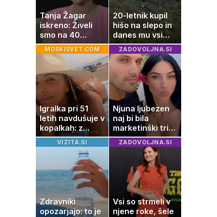
Tanja Žagar
20-letnik kupil
iskreno: Živeli
hišo na slepo in
smo na 40
danes mu vsi
kvadratih, a
zavidajo
MOSKISVET.COM
ZADOVOLJNA.SI
imela sem vse,
kar otrok
potrebuje
Igralka pri 51
Njuna ljubezen
letih navdušuje v
naj bi bila
kopalkah: z
marketinški trik,
možem uživa v
tako se odzivata
VIZITA.SI
ZADOVOLJNA.SI
romantičnem
na govorice
poletju
Zdravniki
Vsi so strmeli v
opozarjajo: to je
njene roke, šele