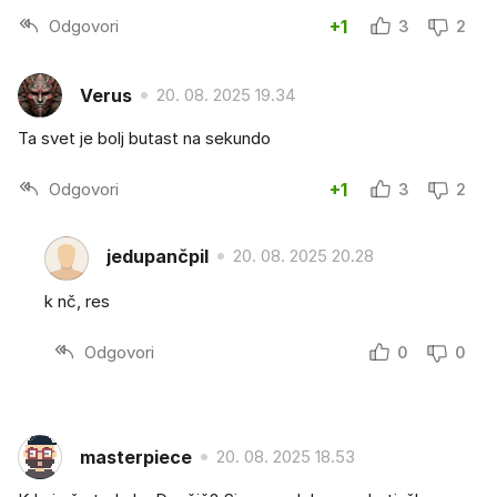
Odgovori
+1
3
2
Verus
20. 08. 2025 19.34
Ta svet je bolj butast na sekundo
Odgovori
+1
3
2
jedupančpil
20. 08. 2025 20.28
k nč, res
Odgovori
0
0
masterpiece
20. 08. 2025 18.53