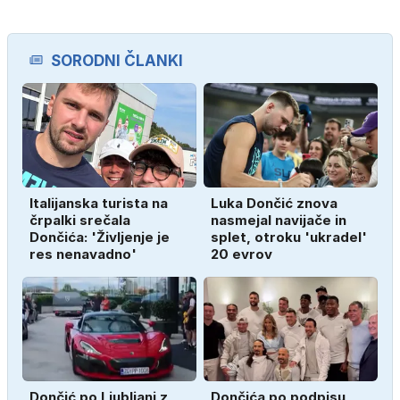
SORODNI ČLANKI
Italijanska turista na
Luka Dončić znova
črpalki srečala
nasmejal navijače in
Dončića: 'Življenje je
splet, otroku 'ukradel'
res nenavadno'
20 evrov
Dončić po Ljubljani z
Dončića po podpisu