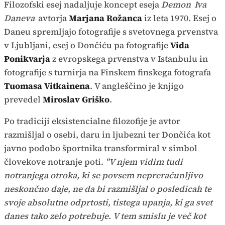
Filozofski esej nadaljuje koncept eseja
Demon
Iva
Daneva
avtorja
Marjana Rožanca
iz leta 1970. Esej o
Daneu spremljajo fotografije s svetovnega prvenstva
v Ljubljani, esej o Dončiću pa fotografije
Vida
Ponikvarja
z evropskega prvenstva v Istanbulu in
fotografije s turnirja na Finskem finskega fotografa
Tuomasa Vitkainena
. V angleščino je knjigo
prevedel
Miroslav Griško
.
Po tradiciji eksistencialne filozofije je avtor
razmišljal o osebi, daru in ljubezni ter Dončića kot
javno podobo športnika transformiral v simbol
človekove notranje poti.
"V njem vidim tudi
notranjega otroka, ki se povsem nepreračunljivo
neskončno daje, ne da bi razmišljal o posledicah te
svoje absolutne odprtosti, tistega upanja, ki ga svet
danes tako zelo potrebuje. V tem smislu je več kot