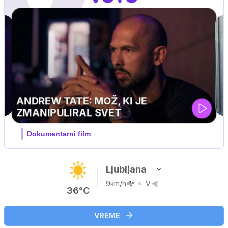
MOJ PRIJATELJ PINGVIN
Film meseca / družinski, pustolovski
Ljubljana
9km/h
V
36°C
VREME