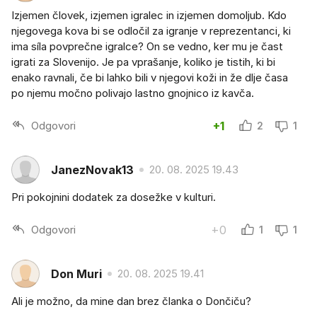
Izjemen človek, izjemen igralec in izjemen domoljub. Kdo
njegovega kova bi se odločil za igranje v reprezentanci, ki
ima síla povprečne igralce? On se vedno, ker mu je čast
igrati za Slovenijo. Je pa vprašanje, koliko je tistih, ki bi
enako ravnali, če bi lahko bili v njegovi koži in že dlje časa
po njemu močno polivajo lastno gnojnico iz kavča.
Odgovori
+1
2
1
JanezNovak13
20. 08. 2025 19.43
Pri pokojnini dodatek za dosežke v kulturi.
Odgovori
+0
1
1
Don Muri
20. 08. 2025 19.41
Ali je možno, da mine dan brez članka o Dončiču?