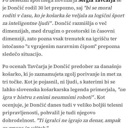
je Dončić rodil 30 let prepozno, saj
"bi se moral
roditi v času, ko je košarka še veljala za logični šport
za inteligentne ljudi"
. Dončić razmišlja o več
dimenzijah, med drugim o prostorski in časovni
dimenziji, zato pozna vsak trenutek na igrišču ter
istočasno "z vgrajenim naravnim čipom" prepozna
sledečo situacijo.
Po ocenah Tavčarja je Dončić predober za današnjo
košarko, ki jo zaznamujeta zgolj porivanje in met za
tri točke. Kot je pojasnil, ni ljudi, s katerimi bi se
lahko slovenska košarkarska legenda primerjala,
"on
igra v bistvu z enimi neumnimi roboti"
. Kot
ocenjuje, je Dončić danes tudi v veliko boljši telesni
pripravljenosti, pohvalil je tudi njegovo
dobrodelnost.
"Ti igralci ne igrajo za denar, ampak
za zmago in užitek."