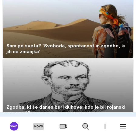
Sam po svetu? 'Svoboda, spontanost in zgodbe, ki
jih ne zmanjka'
Zgodba, ki še danes buri duhove: kdo je bil rojanski
razparač?