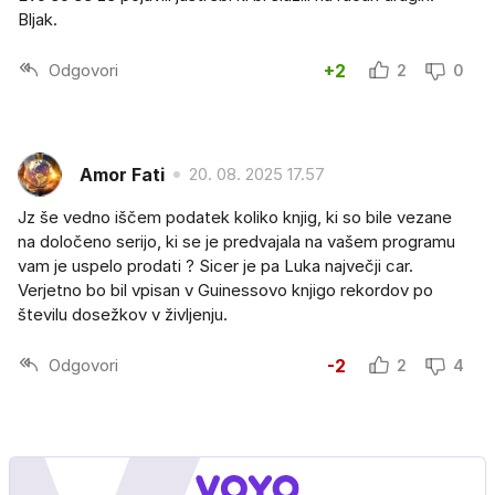
Bljak.
Odgovori
+2
2
0
Amor Fati
20. 08. 2025 17.57
Jz še vedno iščem podatek koliko knjig, ki so bile vezane
na določeno serijo, ki se je predvajala na vašem programu
vam je uspelo prodati ? Sicer je pa Luka največji car.
Verjetno bo bil vpisan v Guinessovo knjigo rekordov po
številu dosežkov v življenju.
Odgovori
-2
2
4