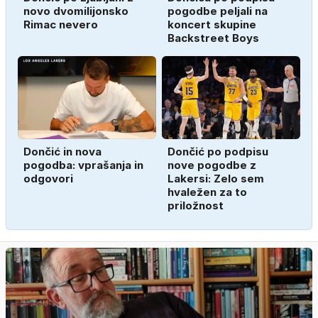
novo dvomilijonsko
pogodbe peljali na
Rimac nevero
koncert skupine
Backstreet Boys
Dončić in nova
Dončić po podpisu
pogodba: vprašanja in
nove pogodbe z
odgovori
Lakersi: Zelo sem
hvaležen za to
priložnost