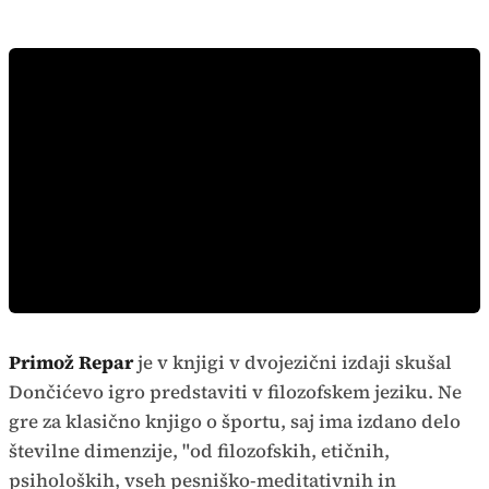
Primož Repar
je v knjigi v dvojezični izdaji skušal
Dončićevo igro predstaviti v filozofskem jeziku. Ne
gre za klasično knjigo o športu, saj ima izdano delo
številne dimenzije, "od filozofskih, etičnih,
psiholoških, vseh pesniško-meditativnih in