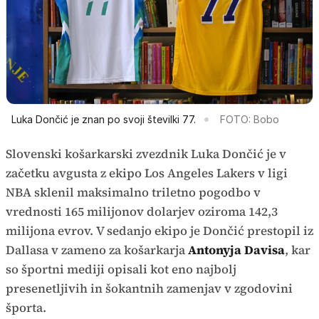
Luka Dončić je znan po svoji številki 77.
FOTO: Bobo
Slovenski košarkarski zvezdnik Luka Dončić je v
začetku avgusta z ekipo Los Angeles Lakers v ligi
NBA sklenil maksimalno triletno pogodbo v
vrednosti 165 milijonov dolarjev oziroma 142,3
milijona evrov. V sedanjo ekipo je Dončić prestopil iz
Dallasa v zameno za košarkarja
Antonyja Davisa
, kar
so športni mediji opisali kot eno najbolj
presenetljivih in šokantnih zamenjav v zgodovini
športa.