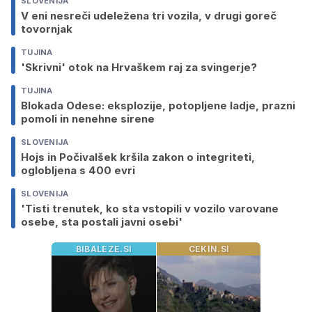
SLOVENIJA
V eni nesreči udeležena tri vozila, v drugi goreč
tovornjak
TUJINA
'Skrivni' otok na Hrvaškem raj za svingerje?
TUJINA
Blokada Odese: eksplozije, potopljene ladje, prazni
pomoli in nenehne sirene
SLOVENIJA
Hojs in Počivalšek kršila zakon o integriteti,
oglobljena s 400 evri
SLOVENIJA
'Tisti trenutek, ko sta vstopili v vozilo varovane
osebe, sta postali javni osebi'
BIBALEZE.SI
CEKIN.SI