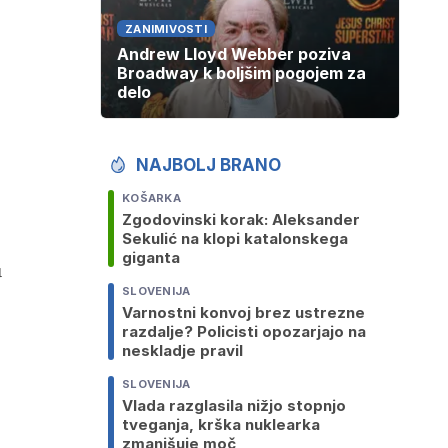
ZANIMIVOSTI
Andrew Lloyd Webber poziva
Broadway k boljšim pogojem za
delo
NAJBOLJ BRANO
KOŠARKA
Zgodovinski korak: Aleksander
Sekulić na klopi katalonskega
giganta
u
SLOVENIJA
Varnostni konvoj brez ustrezne
razdalje? Policisti opozarjajo na
neskladje pravil
SLOVENIJA
Vlada razglasila nižjo stopnjo
tveganja, krška nuklearka
zmanjšuje moč