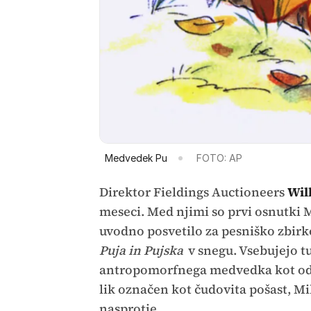
Medvedek Pu
FOTO: AP
Direktor Fieldings Auctioneers
Wil
meseci. Med njimi so prvi osnutki 
uvodno posvetilo za pesniško zbir
Puja in Pujska
v snegu. Vsebujejo tu
antropomorfnega medvedka kot od
lik označen kot čudovita pošast, Mi
nasprotje.