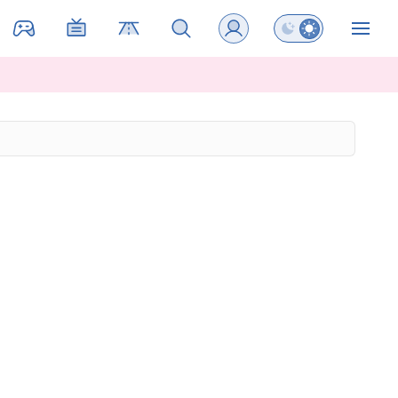
Preklopi barvni na
ZIN