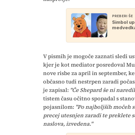
PREBERI ŠE
Simbol up
medvedka
V pismih je mogoče zaznati sledi 
kjer je kot mediator posredoval Mul
nove risbe za april in september, ker
občasno tudi nestrpen zaradi počas
je zapisal:
"Če Shepard še ni naredil
tistem času očitno spopadal s stan
pojasnilom:
"Po najboljših močeh se
precej utesnjen zaradi te preklete se
naslova, izvedena."