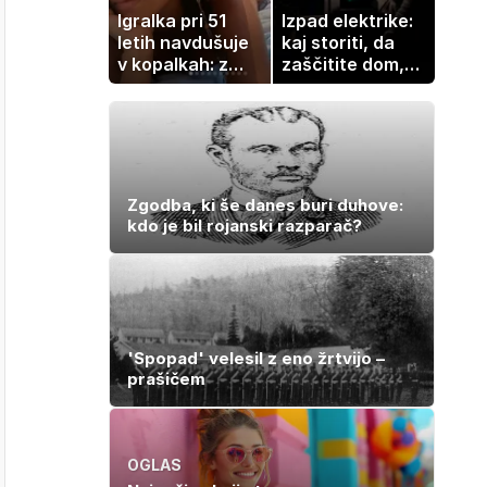
Igralka pri 51
Izpad elektrike:
letih navdušuje
kaj storiti, da
v kopalkah: z
zaščitite dom,
možem uživa v
hrano in
romantičnem
elektronske
poletju
naprave
Zgodba, ki še danes buri duhove:
kdo je bil rojanski razparač?
'Spopad' velesil z eno žrtvijo –
prašičem
OGLAS