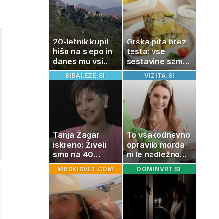
20-letnik kupil
Grška pita brez
hišo na slepo in
testa: vse
danes mu vsi
sestavine samo
zavidajo
zmešate in
BIBALEZE.SI
VIZITA.SI
pečica opravi
ostalo
Tanja Žagar
To vsakodnevno
iskreno: Živeli
opravilo morda
smo na 40
ni le nadležno
kvadratih, a
delo, pomaga
MOSKISVET.COM
DOMINVRT.SI
imela sem vse,
lahko tudi
kar otrok
vašemu srcu
potrebuje