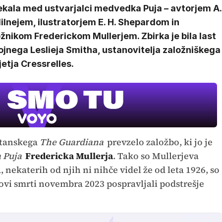
ekala med ustvarjalci medvedka Puja – avtorjem A.
ilnejem, ilustratorjem E. H. Shepardom in
žnikom Frederickom Mullerjem. Zbirka je bila last
jnega Leslieja Smitha, ustanovitelja založniškega
etja Cressrelles.
itanskega
The Guardiana
prevzelo založbo, ki jo je
 Puja
Fredericka Mullerja
. Tako so Mullerjeva
 nekaterih od njih ni nihče videl že od leta 1926, so
tovi smrti novembra 2023 pospravljali podstrešje