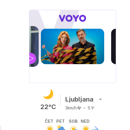
IQ 160
Nova hrvaška serija
Ljubljana
22°C
3km/h
S
ČET
PET
SOB
NED