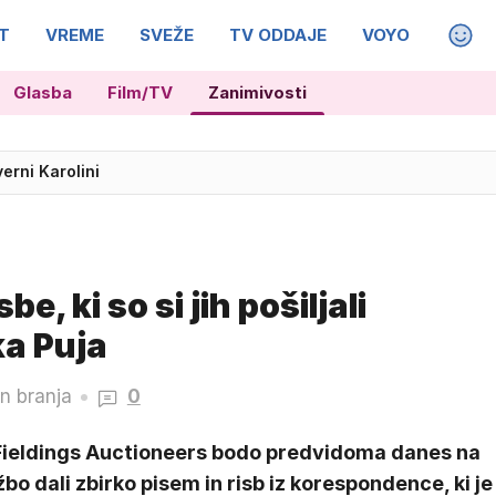
T
VREME
SVEŽE
TV ODDAJE
VOYO
MAGA
Glasba
Film/TV
Zanimivosti
verni Karolini
ne razdalje? Policisti opozarjajo na neskladje pravil
e, ki so si jih pošiljali
ka Puja
n branja
0
 Fieldings Auctioneers bodo predvidoma danes na
bo dali zbirko pisem in risb iz korespondence, ki je