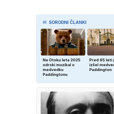
SORODNI ČLANKI
Na Otoku leta 2025
Pred 65 leti 
odrski muzikal o
izšel medve
medvedku
Paddington
Paddingtonu