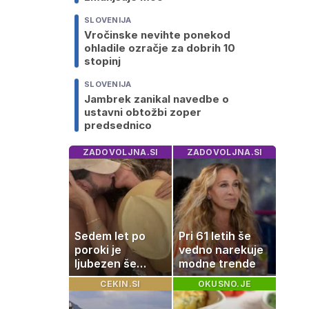
SLOVENIJA
Vročinske nevihte ponekod
ohladile ozračje za dobrih 10
stopinj
SLOVENIJA
Jambrek zanikal navedbe o
ustavni obtožbi zoper
predsednico
ZADOVOLJNA.SI
ZADOVOLJNA.SI
Sedem let po
Pri 61 letih še
poroki je
vedno narekuje
ljubezen še
modne trende
vedno enako
CEKIN.SI
OKUSNO.JE
močna