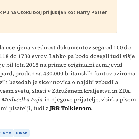
Pu na Otoku bolj priljubljen kot Harry Potter
 da ocenjena vrednost dokumentov sega od 100 do
18 do 1780 evrov. Lahko pa bodo dosegli tudi višje
je bil leta 2018 na primer originalni zemljevid
Shepard, prodan za 430.000 britanskih funtov oziroma
vih besedah je sicer novica o najdbi vzbudila
sem svetu, zlasti v Združenem kraljestvu in ZDA.
Medvedka Puja
in njegove prijatelje, zbirka pisem
i pisatelji, tudi z
JRR Tolkienom.
PISMA
RISBE