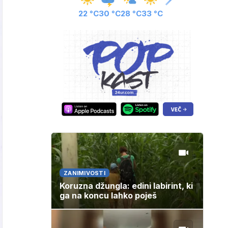
22 °C
30 °C
28 °C
33 °C
ZANIMIVOSTI
Koruzna džungla: edini labirint, ki
ga na koncu lahko poješ