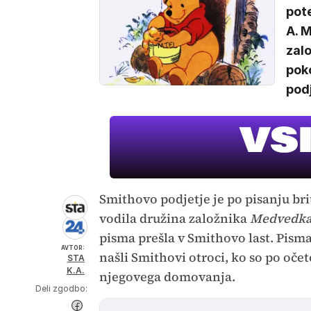
pot
A. M
zalo
poko
podj
Smithovo podjetje je po pisanju br
vodila družina založnika
Medvedka
pisma prešla v Smithovo last. Pisma,
AVTOR:
našli Smithovi otroci, ko so po oče
STA
K.A.
njegovega domovanja.
Deli zgodbo: