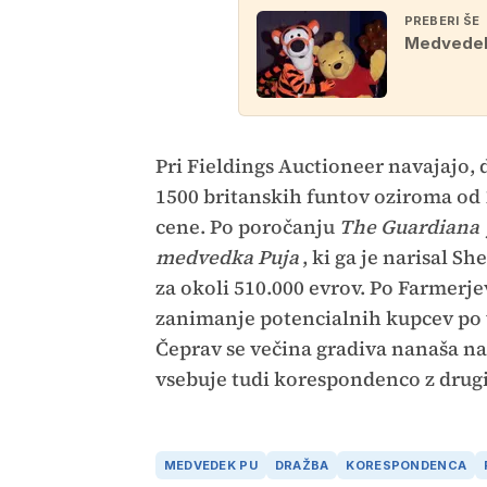
PREBERI ŠE
Medvedek 
Pri Fieldings Auctioneer navajajo,
1500 britanskih funtov oziroma od 1
cene. Po poročanju
The Guardiana
medvedka Puja
, ki ga je narisal 
za okoli 510.000 evrov. Po Farmerje
zanimanje potencialnih kupcev po v
Čeprav se večina gradiva nanaša na
vsebuje tudi korespondenco z drugim
MEDVEDEK PU
DRAŽBA
KORESPONDENCA