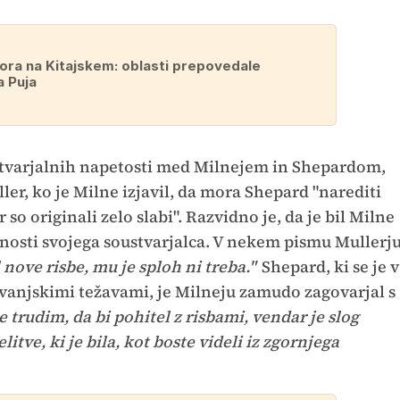
ora na Kitajskem: oblasti prepovedale
 Puja
ustvarjalnih napetosti med Milnejem in Shepardom,
ler, ko je Milne izjavil, da mora Shepard "narediti
 so originali zelo slabi". Razvidno je, da je bil Milne
nosti svojega soustvarjalca. V nekem pismu Mullerj
 nove risbe, mu je sploh ni treba."
Shepard, ki se je v
ovanjskimi težavami, je Milneju zamudo zagovarjal s
 trudim, da bi pohitel z risbami, vendar je slog
litve, ki je bila, kot boste videli iz zgornjega