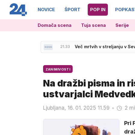
NOVICE
ŠPORT
POP IN
POPKAS
Domača scena
Tuja scena
Serije
21.33
Več mrtvih v streljanju v Se
21.20
Varnostni konvoj brez ustrez
ZANIMIVOSTI
Na dražbi pisma in risb
ustvarjalci Medved
Ljubljana, 16. 01. 2025 11.59
2 mi
Pri
draž