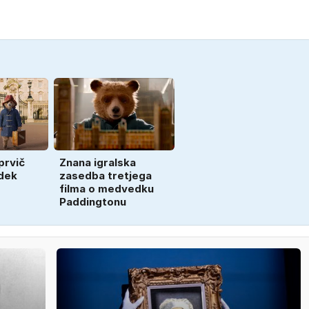
prvič
Znana igralska
dek
zasedba tretjega
filma o medvedku
Paddingtonu