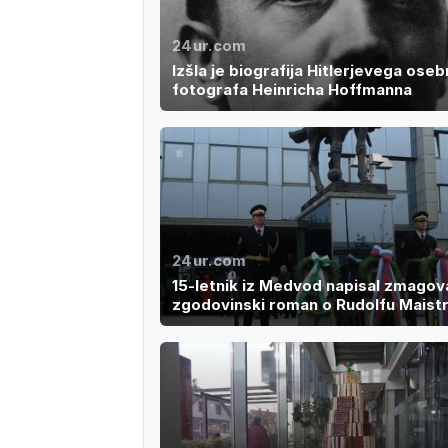
24ur.com
Izšla je biografija Hitlerjevega ose
fotografa Heinricha Hoffmanna
24ur.com
15-letnik iz Medvod napisal zmagova
zgodovinski roman o Rudolfu Maist