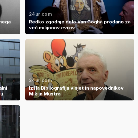
24ur.com
bnega
Redko zgodnje delo Van Gogha prodano za
več milijonov evrov
24ur.com
lni
Izšla Bibliografija vinjet in napovednikov
ru
Mikija Mustra