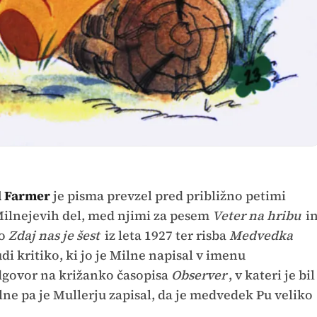
l Farmer
je pisma prevzel pred približno petimi
Milnejevih del, med njimi za pesem
Veter na hribu
i
ko
Zdaj nas je šest
iz leta 1927 ter risba
Medvedka
di kritiko, ki jo je Milne napisal v imenu
govor na križanko časopisa
Observer
, v kateri je bil
lne pa je Mullerju zapisal, da je medvedek Pu veliko