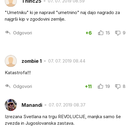
Thinc25
07. 07. 2019 08.59
"Umetniku" ki je napravil "umetnino" naj dajo nagrado za
najgrši kip v zgodovini zemlje.
Odgovori
+6
15
9
zombie 1
07. 07. 2019 08.44
Katastrofa!!!
Odgovori
+11
19
8
Manandi
07. 07. 2019 08.37
Izrezana Svetlana na trgu REVOLUCIJE, manjka samo še
zvezda in Jugoslovanska zastava.