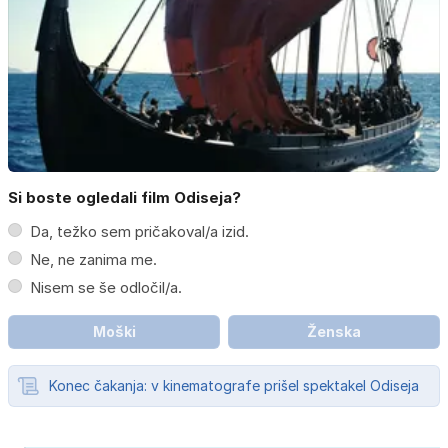
Si boste ogledali film Odiseja?
Da, težko sem pričakoval/a izid.
Ne, ne zanima me.
Nisem se še odločil/a.
Moški
Ženska
Konec čakanja: v kinematografe prišel spektakel Odiseja