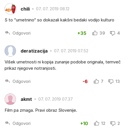
chili
07. 07. 2019 08.12
S to “umetnino“ so dokazali kakšni bedaki vodijo kulturo
Odgovori
+35
39
4
deratizacija
07. 07. 2019 07.52
Višek umetnosti ni kopija zunanje podobe originala, temveč
prikaz njegove notranjosti.
Odgovori
-6
7
13
akmt
07. 07. 2019 07.37
Film pa zmaga. Pravi obraz Slovenije.
Odgovori
+10
12
2