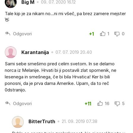
Big M
09. 07. 2020 16.12
Tale kip je za nikam no...ni mi všeč, pa brez zamere mejster
👋
Odgovori
+1
1
0
Karantanija
07. 07. 2019 20.40
Sami sebe smešimo pred celim svetom. In se delamo
norca iz Melanije. Hrvati bi ji postavili zlat spomenik, ne
lesenega in smešnega, če bi bila Hrvatica! Ker bi bili
ponosni, da je prva dama Amerike. Upam, da to reč
0dstranijo.
Odgovori
+11
16
5
BitterTruth
21. 09. 2019 07.38