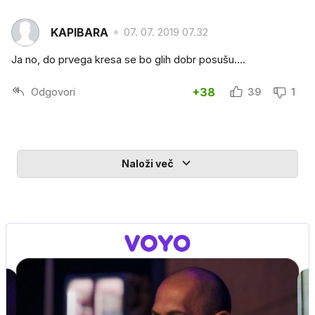
KAPIBARA
07. 07. 2019 07.32
Ja no, do prvega kresa se bo glih dobr posušu....
Odgovori
+38
39
1
Naloži več