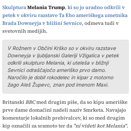
Skulptura
Melania Trump
, ki so jo uradno odkrili v
petek v okviru razstave Ta Eho ameriškega umetnika
Brada Downeyja v bližini Sevnice
, odmeva tudi v
svetovnih medijih.
V Rožnem v Občini Krško so v okviru razstave
Downeyja v ljubljanski Galeriji Vžigalica v petek
odkrili skulpturo Melania, ki uteleša v bližnji
Sevnici odraščajočo ameriško prvo damo.
Naročilo je dobil rokodelec in kipar z motorno
žago Aleš Župevc, znan pod imenom Maxi.
Britanski
BBC
med drugim piše, da so kipu ameriške
prve dame domačini nadeli naziv Smrketa. Navajajo
komentarje lokalnih prebivalcev, ki so med drugim
kip označili za sramoto ter da
"ni videti kot Melania"
.