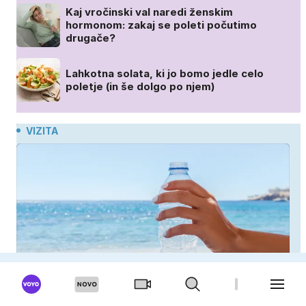
Kaj vročinski val naredi ženskim
hormonom: zakaj se poleti počutimo
drugače?
Lahkotna solata, ki jo bomo jedle celo
poletje (in še dolgo po njem)
VIZITA
Zdravniki opozarjajo: to je največja napaka, ki jo
ljudje delajo med vročino