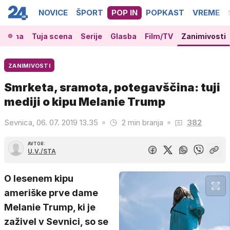
NOVICE
ŠPORT
POP IN
POPKAST
VREME
 scena
Tuja scena
Serije
Glasba
Film/TV
Zanimivosti
ZANIMIVOSTI
Smrketa, sramota, potegavščina: tuji
mediji o kipu Melanie Trump
Sevnica, 06. 07. 2019 13.35
2 min branja
382
AVTOR:
U.V./STA
O lesenem kipu
ameriške prve dame
Melanie Trump, ki je
zaživel v Sevnici, so se