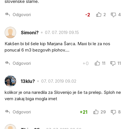
slovenske slame.
Odgovori
-2
2
4
Simoni?
07. 07. 2019 09.15
Kakšen bi bil šele kip Marjana Šarca. Maxi bi le za nos
ponucal 6 m3 bezgovih plohov....
Odgovori
+0
11
11
13klu?
07. 07. 2019 09.02
kolikor je ona naredila za Slovenijo je še ta prelep. Sploh ne
vem zakaj biga mogla imet
Odgovori
+21
29
8