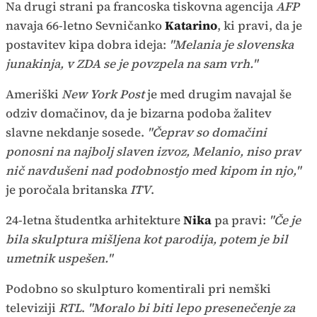
Na drugi strani pa francoska tiskovna agencija
AFP
navaja 66-letno Sevničanko
Katarino
, ki pravi, da je
postavitev kipa dobra ideja:
"Melania je slovenska
junakinja, v ZDA se je povzpela na sam vrh."
Ameriški
New York Post
je med drugim navajal še
odziv domačinov, da je bizarna podoba žalitev
slavne nekdanje sosede.
"Čeprav so domačini
ponosni na najbolj slaven izvoz, Melanio, niso prav
nič navdušeni nad podobnostjo med kipom in njo,"
je poročala britanska
ITV
.
24-letna študentka arhitekture
Nika
pa pravi:
"Če je
bila skulptura mišljena kot parodija, potem je bil
umetnik uspešen."
Podobno so skulpturo komentirali pri nemški
televiziji
RTL
.
"Moralo bi biti lepo presenečenje za