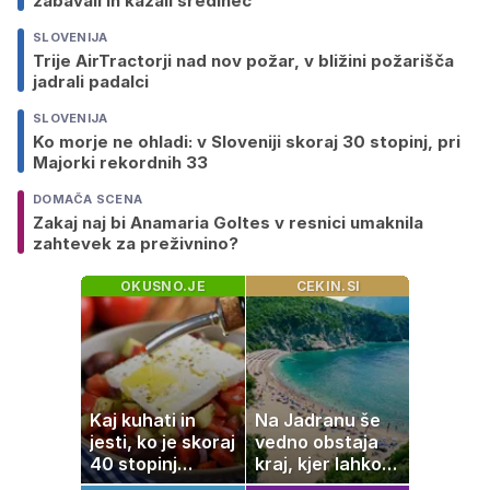
zabavali in kazali sredinec
SLOVENIJA
Trije AirTractorji nad nov požar, v bližini požarišča
jadrali padalci
SLOVENIJA
Ko morje ne ohladi: v Sloveniji skoraj 30 stopinj, pri
Majorki rekordnih 33
DOMAČA SCENA
Zakaj naj bi Anamaria Goltes v resnici umaknila
zahtevek za preživnino?
OKUSNO.JE
CEKIN.SI
Kaj kuhati in
Na Jadranu še
jesti, ko je skoraj
vedno obstaja
40 stopinj
kraj, kjer lahko
Celzija: 5 kosil
dopustujete