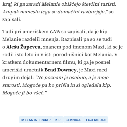
kraj, ki ga zaradi Melanie obiščejo številni turisti.
Ampak namesto tega se domačini razburjajo,"
so
zapisali.
Tudi pri ameriškem
CNN
so zapisali, da je kip
Melanie razdelil mnenja. Razpisali pa so se tudi
o
Alešu Župevcu
, znanem pod imenom Maxi, ki se je
rodil isto leto in v isti porodnišnici kot Melania. V
kratkem dokumentarnem filmu, ki ga je posnel
ameriški umetnik
Brad Downey
, je Maxi med
drugim dejal:
"Ne poznam je osebno, a je moje
starosti. Mogoče pa bo prišla in si ogledala kip.
Mogoče ji bo všeč."
MELANIA TRUMP
KIP
SEVNICA
TUJI MEDIJI