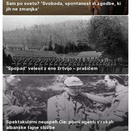
Sam po svetu? 'Svoboda, spontanost in zgodbe, ki
jih ne zmanjka'
'Spopad' velesil z eno žrtvijo – prašičem
Spektakularni neuspeh Cie: pijani agenti v rokah
albanske tajne službe