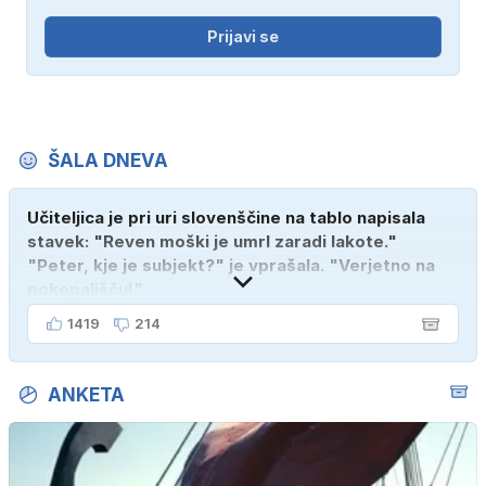
Prijavi se
ŠALA DNEVA
Učiteljica je pri uri slovenščine na tablo napisala
stavek: "Reven moški je umrl zaradi lakote."
"Peter, kje je subjekt?" je vprašala. "Verjetno na
pokopališču!"
1419
214
ANKETA