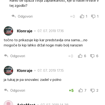
Rahlo se opaza tvoja zaplankanost, kje si nasel hrvate v
tej zgodbi?
Odgovori
+0
1
1
Klonraje
07. 07. 2019 17.16
točno to prikazuje kip kar predstavlja ona sama....no
mogoče bi kip lahko držal noge malo bolj narazen
Odgovori
+0
6
6
Klonraje
07. 07. 2019 17.15
ja tukaj je pa snovalec zadel v polno
Odgovori
+5
7
2
ArkaMast
07. 07. 2019 14.38