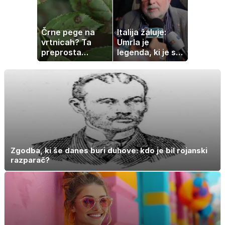
Črne pege na
Italija žaluje:
vrtnicah? Ta
Umrla je
preprosta
legenda, ki je s
sestavina
svojimi pesmimi
pomaga
zaznamovala
preprečiti
Italijo
težavo
Zgodba, ki še danes buri duhove: kdo je bil rojanski
razparač?