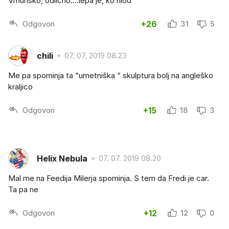
Vrhunsko, odlično....lepa je, ko hlod
Odgovori
+26
31
5
chili
07. 07. 2019 08.23
Me pa spominja ta “umetniška “ skulptura bolj na angleško
kraljico
Odgovori
+15
18
3
Helix Nebula
07. 07. 2019 08.20
Mal me na Feedija Milerja spominja. S tem da Fredi je car.
Ta pa ne
Odgovori
+12
12
0