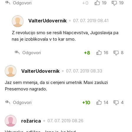
Odgovori
+0
19
19
ValterUdovernik
07. 07. 2019 08.41
Z revolucijo smo se resili hlapcevstva, Jugoslavija pa
nas je izoblikovala v to kar smo.
Odgovori
+8
16
8
ValterUdovernik
07. 07. 2019 08.33
Jaz sem mnenja, da si cenjeni umetnik Maxi zasluzi
Presernovo nagrado.
Odgovori
+10
14
4
rožarica
07. 07. 2019 08.26