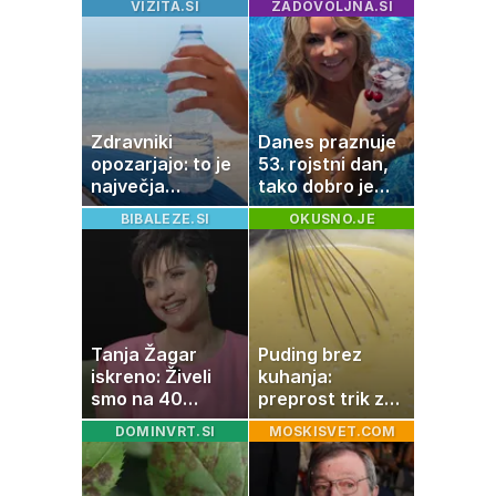
VIZITA.SI
ZADOVOLJNA.SI
brez prižiganja
poceni:
pečice
nastanitev že od
10 evrov, kosilo
za pet evrov
Zdravniki
Danes praznuje
opozarjajo: to je
53. rojstni dan,
največja
tako dobro je
napaka, ki jo
videti znana
BIBALEZE.SI
OKUSNO.JE
ljudje delajo med
Slovenka
vročino
Tanja Žagar
Puding brez
iskreno: Živeli
kuhanja:
smo na 40
preprost trik za
kvadratih, a
pripravo v le
DOMINVRT.SI
MOSKISVET.COM
imela sem vse,
nekaj minutah
kar otrok
potrebuje