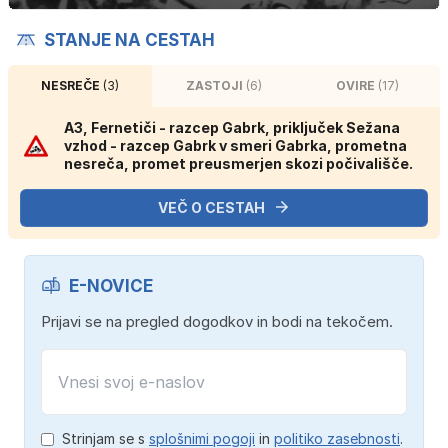
STANJE NA CESTAH
NESREČE
(3)
ZASTOJI
(6)
OVIRE
(17)
A3, Fernetiči - razcep Gabrk, priključek Sežana
vzhod - razcep Gabrk v smeri Gabrka, prometna
nesreča, promet preusmerjen skozi počivališče.
VEČ O CESTAH
E-NOVICE
Prijavi se na pregled dogodkov in bodi na tekočem.
Strinjam se s
splošnimi pogoji
in
politiko zasebnosti
.