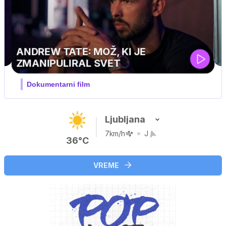
MOJ PRIJATELJ PINGVIN
Film meseca / družinski, pustolovski
Ljubljana
7km/h
J
36°C
VREME