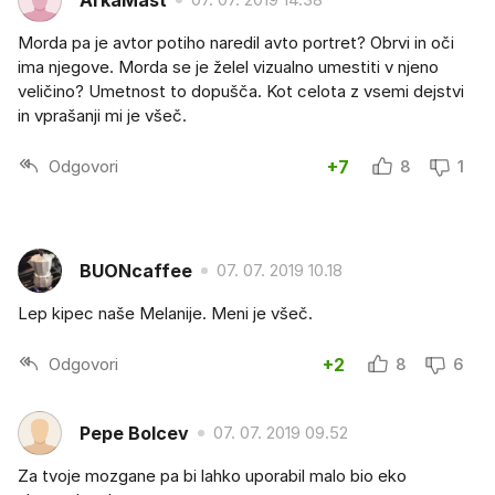
Morda pa je avtor potiho naredil avto portret? Obrvi in oči
ima njegove. Morda se je želel vizualno umestiti v njeno
veličino? Umetnost to dopušča. Kot celota z vsemi dejstvi
in vprašanji mi je všeč.
Odgovori
+7
8
1
BUONcaffee
07. 07. 2019 10.18
Lep kipec naše Melanije. Meni je všeč.
Odgovori
+2
8
6
Pepe Bolcev
07. 07. 2019 09.52
Za tvoje mozgane pa bi lahko uporabil malo bio eko