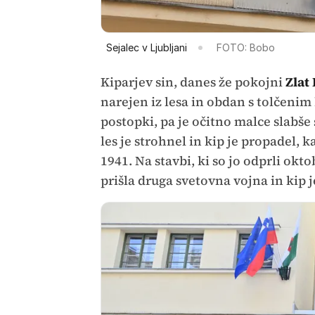
Sejalec v Ljubljani
FOTO: Bobo
Kiparjev sin, danes že pokojni
Zlat 
narejen iz lesa in obdan s tolčenim
postopki, pa je očitno malce slabše 
les je strohnel in kip je propadel, k
1941. Na stavbi, ki so jo odprli oktob
prišla druga svetovna vojna in kip j