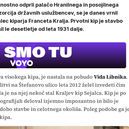
nostno odprli palačo Hranilnega in posojilnega
orcija državnih uslužbencev, se je danes vrnil
lec kiparja Franceta Kralja. Prvotni kip je stavbo
il le desetletje od leta 1931 dalje.
ra visokega kipa, je nastala na pobudo
Vida Libnika
.
litvi na Štefanovo ulico leta 2012 želel izvedeti čim
a je na njej nekoč stal Kraljev kip Sejalca. Kip je po
tografijah deloval izjemno impozantno in bilo je
obo stavbe in celotnega okoliša. Poleg podobe ga j
kipa.