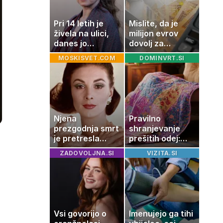
Pri 14 letih je
Mislite, da je
živela na ulici,
milijon evrov
danes jo
dovolj za
občuduje ves
sanjsko
MOSKISVET.COM
DOMINVRT.SI
svet
stanovanje? Te
številke so
šokirale Evropo
Njena
Pravilno
prezgodnja smrt
shranjevanje
je pretresla
prešitih odej:
modni svet: za
Kako ohraniti
ZADOVOLJNA.SI
VIZITA.SI
slavo se je
družinsko
skrivala
dediščino
tragedija
Vsi govorijo o
Imenujejo ga tihi