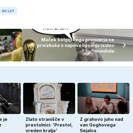
90 LET
Maček belgijskega premierja se
o:
preizkuša v napovedovanju izidov
mi
mundiala
e je
Zlato stranišče v
Z grahovo juho nad
z
prestolnici: 'Prestol,
van Goghovega
vreden kralja'
Sejalca