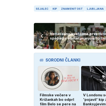
SEJALEC
KIP
ZNAMENITOST
LJUBLJANA
Nenavadno svetovno prvenstv
spopad v obmetavanju s torta
SORODNI ČLANKI
Filmske večere v
V Londonu s
Križankah bo odprl
'pojavil' kip 
film Belo se pere na
Banksyjevim