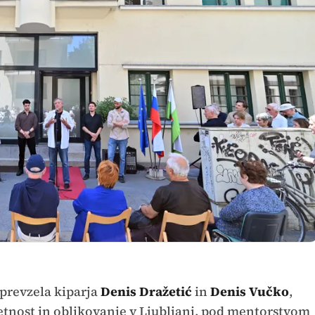
 prevzela kiparja
Denis Dražetić
in
Denis Vučko
,
tnost in oblikovanje v Ljubljani, pod mentorstvom