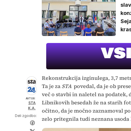
slav
konz
Seja
kras
Rekonstrukcija izginulega, 3,7 met
Ta je za
STA
povedal, da je ob prese
več o stavbi in naletel na podatek, d
AVTOR:
Libnikovih besedah že na starih fo
STA
K.A.
očitno, da je močno zaznamoval pod
Deli zgodbo:
zelo pritegnila tudi neznana usoda 