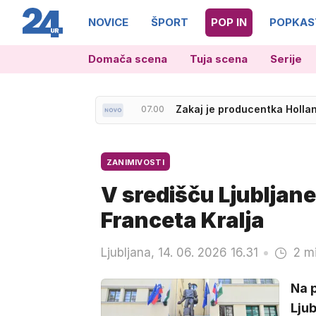
NOVICE
ŠPORT
POP IN
POPKAS
Domača scena
Tuja scena
Serije
07.22
Vročina se vrača, večjih pad
07.00
Zakaj je producentka Hollan
ZANIMIVOSTI
V središču Ljubljane
Franceta Kralja
Ljubljana, 14. 06. 2026 16.31
2 m
Na p
Ljub