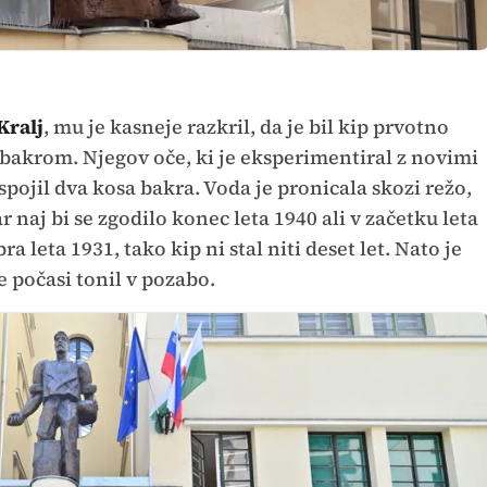
Kralj
, mu je kasneje razkril, da je bil kip prvotno
 bakrom. Njegov oče, ki je eksperimentiral z novimi
spojil dva kosa bakra. Voda je pronicala skozi režo,
ar naj bi se zgodilo konec leta 1940 ali v začetku leta
ra leta 1931, tako kip ni stal niti deset let. Nato je
e počasi tonil v pozabo.