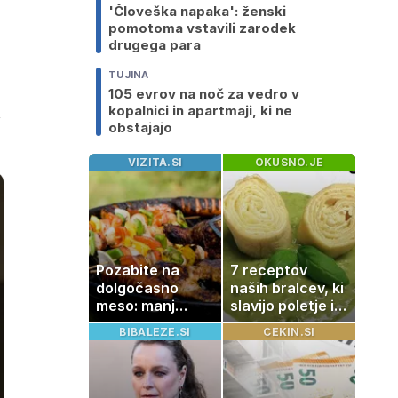
'Človeška napaka': ženski
pomotoma vstavili zarodek
drugega para
TUJINA
105 evrov na noč za vedro v
kopalnici in apartmaji, ki ne
obstajajo
VIZITA.SI
OKUSNO.JE
Pozabite na
7 receptov
dolgočasno
naših bralcev, ki
meso: manj
slavijo poletje in
maščobe, več
tradicijo
BIBALEZE.SI
CEKIN.SI
svežine