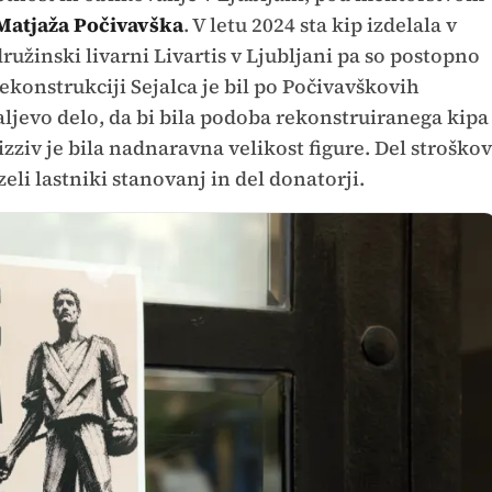
Matjaža Počivavška
. V letu 2024 sta kip izdelala v
 družinski livarni Livartis v Ljubljani pa so postopno
rekonstrukciji Sejalca je bil po Počivavškovih
raljevo delo, da bi bila podoba rekonstruiranega kipa
 izziv je bila nadnaravna velikost figure. Del stroškov
eli lastniki stanovanj in del donatorji.