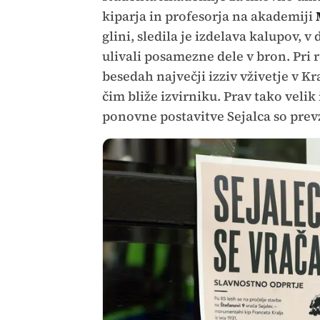
kiparja in profesorja na akademiji
glini, sledila je izdelava kalupov, v
ulivali posamezne dele v bron. Pri 
besedah največji izziv vživetje v K
čim bliže izvirniku. Prav tako velik
ponovne postavitve Sejalca so prevz