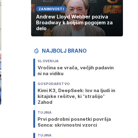
ZANIMIVOSTI
Andrew Lloyd Webber poziva
Broadway k boljšim pogojem za
delo
NAJBOLJ BRANO
SLOVENIJA
Vročina se vrača, večjih padavin
ni na vidiku
GOSPODARSTVO
Kimi K3, DeepSeek: lov na ljudi in
kitajske rešitve, ki 'strašijo'
Zahod
TUJINA
Prvi podrobni posnetki površja
Sonca: skrivnostni vzorci
TUJINA