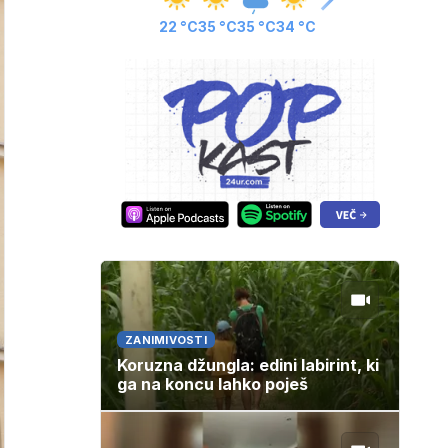
22 °C
35 °C
35 °C
34 °C
ZANIMIVOSTI
Koruzna džungla: edini labirint, ki
ga na koncu lahko poješ