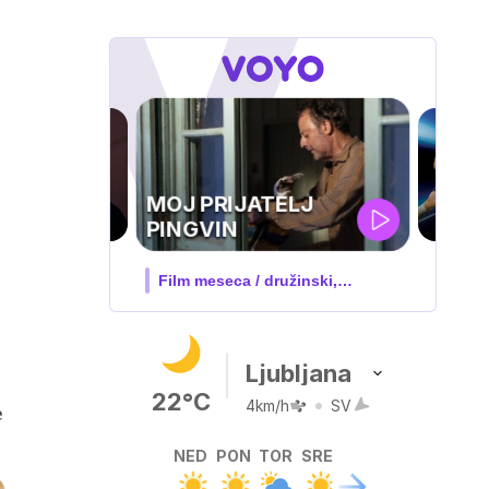
UEFA
SUPERPOKAL
V živo na VOYO: sreda ob 20.30
Ljubljana
22°C
4km/h
SV
e
NED
PON
TOR
SRE