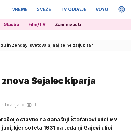
T
VREME
SVEŽE
TV ODDAJE
VOYO
MAGA
Glasba
Film/TV
Zanimivosti
avin ni na vidiku
du in Zendayi svetovala, naj se ne zaljubita?
 znova Sejalec kiparja
in branja
1
ročelje stavbe na današnji Štefanovi ulici 9 v
ljani, kjer so leta 1931 na tedanji Gajevi ulici