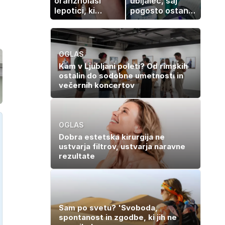
oranžnolasi
ubijalec, saj
lepotici, ki
pogosto ostane
navdušuje s
neopažen:
skrivnostno
nenavadni
vlogo
simptomi
visokega
OGLAS
holesterola
Kam v Ljubljani poleti? Od rimskih
ostalin do sodobne umetnosti in
večernih koncertov
OGLAS
Dobra estetska kirurgija ne
ustvarja filtrov, ustvarja naravne
rezultate
Sam po svetu? 'Svoboda,
spontanost in zgodbe, ki jih ne