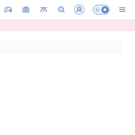
Preklopi barvni na
ZIN