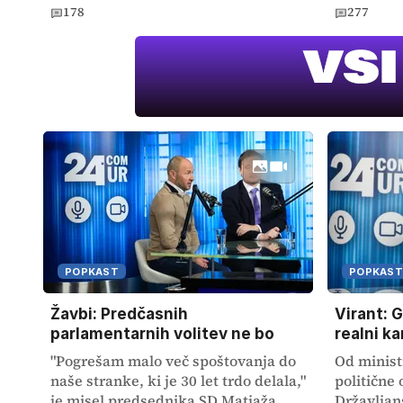
178
277
POPKAST
POPKAST
Žavbi: Predčasnih
Virant: 
parlamentarnih volitev ne bo
realni k
"Pogrešam malo več spoštovanja do
Od minist
naše stranke, ki je 30 let trdo delala,"
politične
je misel predsednika SD Matjaža
Državljan