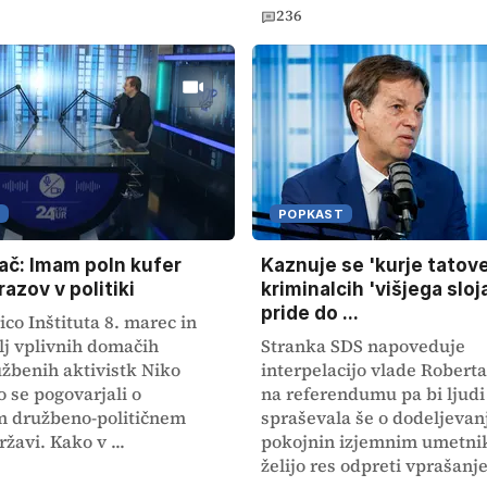
236
POPKAST
ač: Imam poln kufer
Kaznuje se 'kurje tatove'
azov v politiki
kriminalcih 'višjega sloj
pride do ...
ico Inštituta 8. marec in
lj vplivnih domačih
Stranka SDS napoveduje
užbenih aktivistk Niko
interpelacijo vlade Robert
 se pogovarjali o
na referendumu pa bi ljudi
m družbeno-političnem
spraševala še o dodeljevan
ržavi. Kako v ...
pokojnin izjemnim umetni
želijo res odpreti vprašanje 