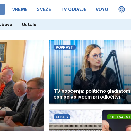
T
VREME
SVEŽE
TV ODDAJE
VOYO
MAGA
abava
Ostalo
POPKAST
TV soočenja: politično gladiators
pomoč volivcem pri odločitvi
FOKUS
KOLESARS