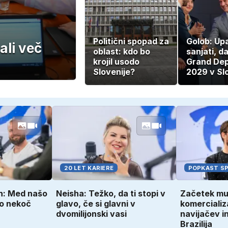
Politični spopad za
Golob: Up
ali več
oblast: kdo bo
sanjati, d
krojil usodo
Grand Dep
Slovenije?
2029 v Slo
20 LET KARIERE
POPKAST SP
n: Med našo
Neisha: Težko, da ti stopi v
Začetek mu
so nekoč
glavo, če si glavni v
komercializ
dvomilijonski vasi
navijačev i
Brazilija