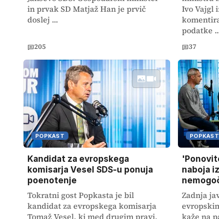
in prvak SD Matjaž Han je prvič
Ivo Vajgl 
doslej ...
komentir
podatke ..
205
37
POPKAST
POPKAST
Kandidat za evropskega
'Ponovit
komisarja Vesel SDS-u ponuja
naboja i
poenotenje
nemogoča
Tokratni gost Popkasta je bil
Zadnja j
kandidat za evropskega komisarja
evropskim
Tomaž Vesel, ki med drugim pravi,
kaže na p