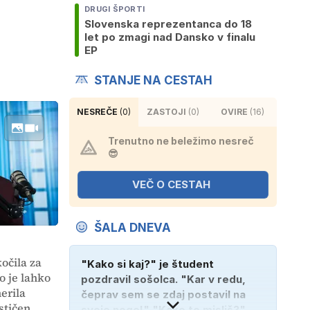
DRUGI ŠPORTI
Slovenska reprezentanca do 18
let po zmagi nad Dansko v finalu
EP
STANJE NA CESTAH
NESREČE
(0)
ZASTOJI
(0)
OVIRE
(16)
Trenutno ne beležimo nesreč
😎
VEČ O CESTAH
ŠALA DNEVA
očila za
"Kako si kaj?" je študent
o je lahko
pozdravil sošolca. "Kar v redu,
erila
čeprav sem se zdaj postavil na
stičen
svoje noge!" "Kako to misliš?"