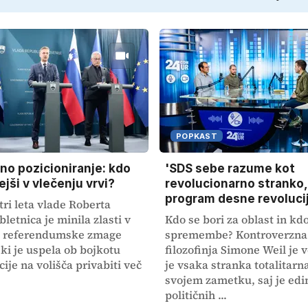
POPKAST
lno pozicioniranje: kdo
'SDS sebe razume kot
jši v vlečenju vrvi?
revolucionarno stranko,
program desne revoluci
tri leta vlade Roberta
letnica je minila zlasti v
Kdo se bori za oblast in kd
 referendumske zmage
spremembe? Kontroverzna
 ki je uspela ob bojkotu
filozofinja Simone Weil je v
cije na volišča privabiti več
je vsaka stranka totalitarna
svojem zametku, saj je edini
političnih ...