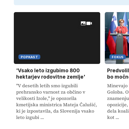
POPKAST
FOKUS
'Vsako leto izgubimo 800
Predvoli
hektarjev rodovitne zemlje'
bo močne
"V desetih letih smo izgubili
Minevajo 
prehransko varnost za občino v
Goloba. Ob
velikosti Izole," je opozorila
znamenju
kmetijska ministrica Mateja Čalušić,
opozicije,
ki je izpostavila, da Slovenija vsako
dela koali
leto izgubi ...
kot ...