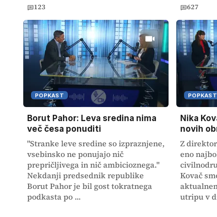
123
627
POPKAST
POPKAST
Borut Pahor: Leva sredina nima
Nika Kov
več česa ponuditi
novih obr
"Stranke leve sredine so izpraznjene,
Z direktor
vsebinsko ne ponujajo nič
eno najbo
prepričljivega in nič ambicioznega."
civilnodr
Nekdanji predsednik republike
Kovač smo
Borut Pahor je bil gost tokratnega
aktualne
podkasta po ...
utripu v d