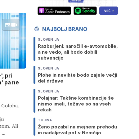
NAJBOLJ BRANO
SLOVENIJA
Razburjeni: naročili e-avtomobile,
a ne vedo, ali bodo dobili
subvencijo
SLOVENIJA
Plohe in nevihte bodo zajele večji
, pri
del države
a' pa ne
SLOVENIJA
Polajnar: Takšne kombinacije še
nismo imeli, težave so na vseh
a Goloba,
rekah
ju
TUJINA
kom. Ali
Ženo pozabil na mejnem prehodu
...
in nadaljeval pot v Nemčijo