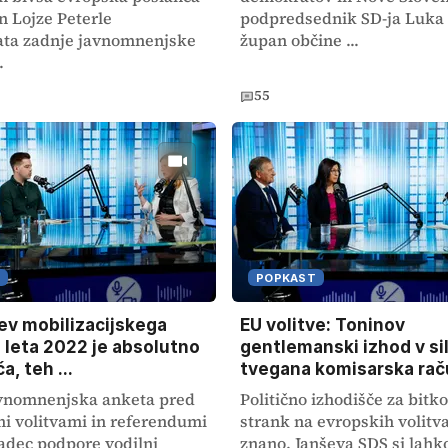
in Lojze Peterle
podpredsednik SD-ja Luka 
ata zadnje javnomnenjske
župan občine ...
.
55
POPKAST
ev mobilizacijskega
EU volitve: Toninov
z leta 2022 je absolutno
gentlemanski izhod v sil
, teh ...
tvegana komisarska raču
avnomnenjska anketa pred
Politično izhodišče za bit
i volitvami in referendumi
strank na evropskih volitva
adec podpore vodilni
znano. Janševa SDS si lahk