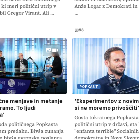
ki meri politični utrip v
Anže Logar z Demokrati in 
bil Gregor Virant. Ali ...
...
88
POPKAST
čne menjave in metanje
'Eksperimentov z novimi
 ramo. To ljudi
si ne moremo privoščiti
a'
Gosta tokratnega Popkasta,
oda političnega Popkasta
politični utrip v državi, sta 
em predahu. Bivša zunanja
"enfanta terrible" Socialnih
in bivša evropska poslanca
demokratov in Nove Sloven