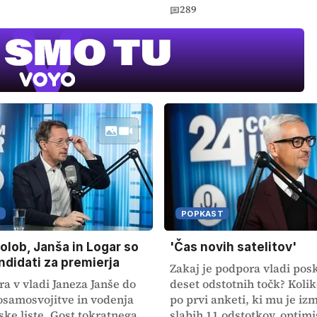
289
POPKAST
Golob, Janša in Logar so
'Čas novih satelitov'
andidati za premierja
Zakaj je podpora vladi posk
ra v vladi Janeza Janše do
deset odstotnih točk? Kolik
 osamosvojitve in vodenja
po prvi anketi, ki mu je izm
ske liste. Gost tokratnega
slabih 11 odstotkov, optimi