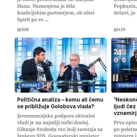
Hana. Namenjena je bila
Popkasta, 
koalicijskim partnerjem, ob aferi
državi, je 
Spirit pa se ...
358
129
POPKAST
POPKAST
Politična analiza – komu ali čemu
'Neskon
se približuje Golobova vlada?
ljudi čez
vznemirj
Javnomnenjska podpora aktualni
vladi je na najnižji točki doslej.
Prva epiz
Gibanje Svoboda vse bolj zaostaja za
po poletn
Janševo SDS. Gospodarski minister
ministra 