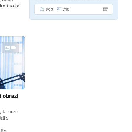
koliko bi
"Oče mi je vzel avto!"
809
716
 obrazi
'
 ki meri
bila
ije,