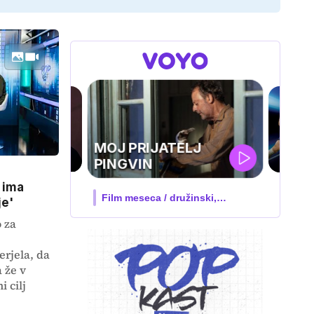
UEFA
SUPERPOKAL
 ima
V živo na VOYO: sreda ob 20.30
je'
o za
erjela, da
 že v
 cilj