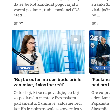
da se bo kot kandidat pogovarjal z
stranki S
vsemi poslanci, tudi s poslanci SDS.
vladajoči
Med ...
bo ...
152
58
POPKAST
POPKAST
'Boj bo oster, na dan bodo prišle
'Poslanc
zanimive, žalostne reči'
pod prst
Oster boj, ki se napoveduje, bo boj
Gre za pr
za poslanska mesta v Evropskem
eden izme
parlamentu. Zanimive, žalostne reči,
Popkastu 
kot jih je poimenovala sogovornica v
Slovenija.