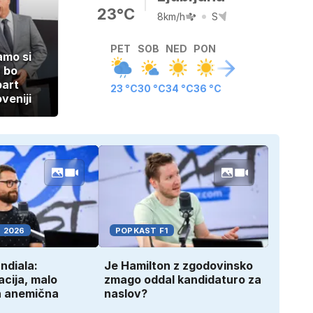
23°C
8km/h
S
PET
SOB
NED
PON
amo si
a bo
art
23 °C
30 °C
34 °C
36 °C
veniji
 2026
POPKAST F1
ndiala:
Je Hamilton z zgodovinsko
acija, malo
zmago oddal kandidaturo za
n anemična
naslov?