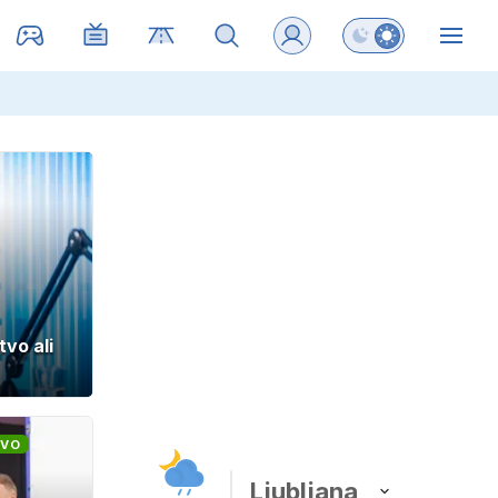
Preklopi barvni na
ZIN
tvo ali
TVO
Ljubljana