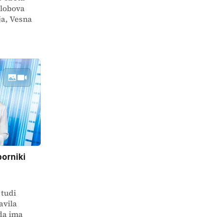
olobova
ja, Vesna
porniki
tudi
avila
da ima