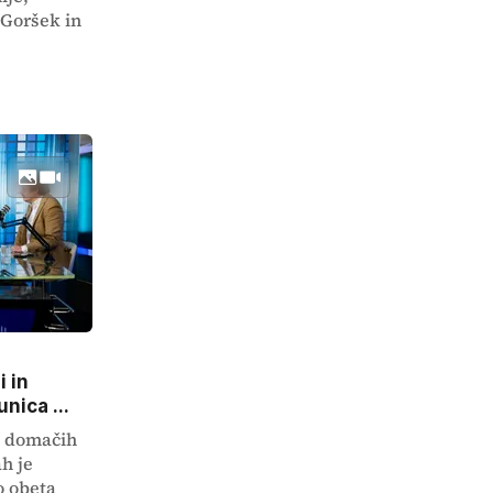
Goršek in
i in
nica ...
ko domačih
h je
o obeta