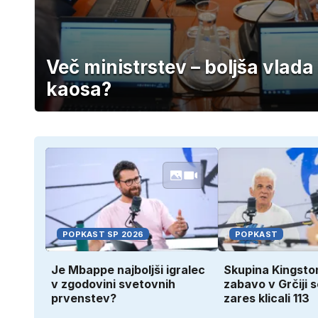
Več ministrstev – boljša vlada 
kaosa?
POPKAST SP 2026
POPKAST
Je Mbappe najboljši igralec
Skupina Kingsto
v zgodovini svetovnih
zabavo v Grčiji 
prvenstev?
zares klicali 113