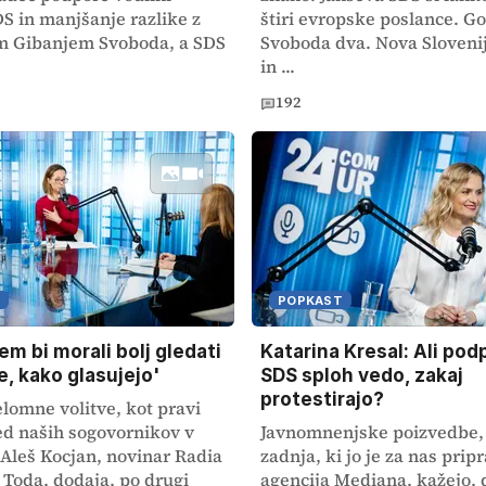
DS in manjšanje razlike z
štiri evropske poslance. G
m Gibanjem Svoboda, a SDS
Svoboda dva. Nova Sloveni
in ...
192
POPKAST
em bi morali bolj gledati
Katarina Kresal: Ali pod
e, kako glasujejo'
SDS sploh vedo, zakaj
protestirajo?
elomne volitve, kot pravi
d naših sogovornikov v
Javnomnenjske poizvedbe, 
Aleš Kocjan, novinar Radia
zadnja, ki jo je za nas pripr
 Toda, dodaja, po drugi
agencija Mediana, kažejo, 