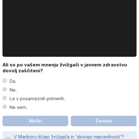
Ali so po vašem mnenju žvižgači v javnem zdravstvu
dovolj zaščiteni?
Da.
Ne.
Le v posameznih primerih.
Ne vem.
Moški
Ženska
V Mariboru iščejo žvižgača in 'skrivajo nepravilnosti'?