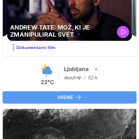
MOJ PRIJATELJ PINGVIN
Film meseca / družinski, pustolovski
Ljubljana
4km/h
SZ
22°C
VREME