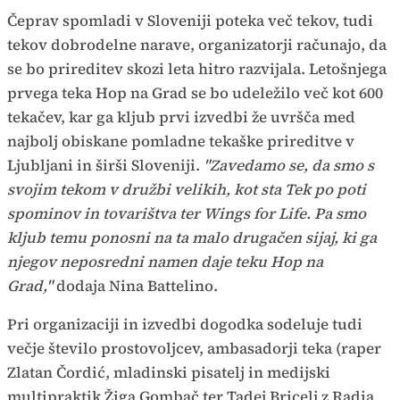
Čeprav spomladi v Sloveniji poteka več tekov, tudi
tekov dobrodelne narave, organizatorji računajo, da
se bo prireditev skozi leta hitro razvijala. Letošnjega
prvega teka Hop na Grad se bo udeležilo več kot 600
tekačev, kar ga kljub prvi izvedbi že uvršča med
najbolj obiskane pomladne tekaške prireditve v
Ljubljani in širši Sloveniji.
"Zavedamo se, da smo s
svojim tekom v družbi velikih, kot sta Tek po poti
spominov in tovarištva ter Wings for Life. Pa smo
kljub temu ponosni na ta malo drugačen sijaj, ki ga
njegov neposredni namen daje teku Hop na
Grad,"
dodaja Nina Battelino.
Pri organizaciji in izvedbi dogodka sodeluje tudi
večje število prostovoljcev, ambasadorji teka (raper
Zlatan Čordić, mladinski pisatelj in medijski
multipraktik Žiga Gombač ter Tadej Bricelj z Radia