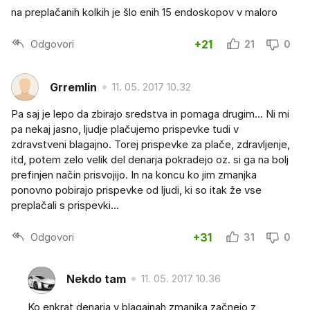
na preplačanih kolkih je šlo enih 15 endoskopov v maloro
Odgovori
+21
21
0
Grremlin
11. 05. 2017 10.32
Pa saj je lepo da zbirajo sredstva in pomaga drugim... Ni mi
pa nekaj jasno, ljudje plačujemo prispevke tudi v
zdravstveni blagajno. Torej prispevke za plače, zdravljenje,
itd, potem zelo velik del denarja pokradejo oz. si ga na bolj
prefinjen način prisvojijo. In na koncu ko jim zmanjka
ponovno pobirajo prispevke od ljudi, ki so itak že vse
preplačali s prispevki...
Odgovori
+31
31
0
Nekdo tam
11. 05. 2017 10.36
Ko enkrat denarja v blagajnah zmanjka,začnejo z