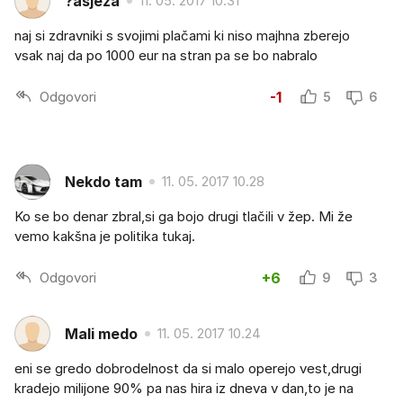
?asjeza
11. 05. 2017 10.31
naj si zdravniki s svojimi plačami ki niso majhna zberejo
vsak naj da po 1000 eur na stran pa se bo nabralo
Odgovori
-1
5
6
Nekdo tam
11. 05. 2017 10.28
Ko se bo denar zbral,si ga bojo drugi tlačili v žep. Mi že
vemo kakšna je politika tukaj.
Odgovori
+6
9
3
Mali medo
11. 05. 2017 10.24
eni se gredo dobrodelnost da si malo operejo vest,drugi
kradejo milijone 90% pa nas hira iz dneva v dan,to je na