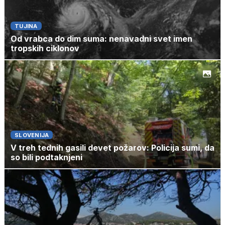
TUJINA
Od vrabca do dim suma: nenavadni svet imen
tropskih ciklonov
SLOVENIJA
V treh tednih gasili devet požarov: Policija sumi, da
so bili podtaknjeni