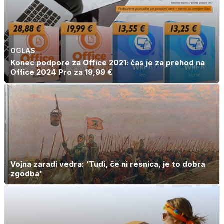
OGLAS
Konec podpore za Office 2021: čas je za prehod na
Office 2024 Pro za 19,99 €
Vojna zaradi vedra: 'Tudi, če ni resnica, je to dobra
zgodba'