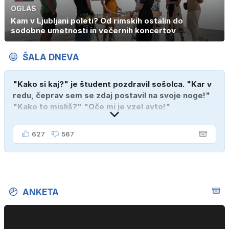
OGLAS
Kam v Ljubljani poleti? Od rimskih ostalin do
sodobne umetnosti in večernih koncertov
ŠALA DNEVA
"Kako si kaj?" je študent pozdravil sošolca. "Kar v
redu, čeprav sem se zdaj postavil na svoje noge!"
"Kako to misliš?" "Oče mi je vzel avto!"
627
567
ANKETA