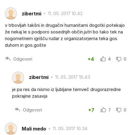
zibertmi
11. 05. 2017 10.42
v trbovljah takšni in drugačni humanitarni dogotki potekajo
že nekaj le s podporo sosednjih občin.jutri bo tako tek na
nogometnem igrišču rudar z organizatorjema teka gos
duhom in gos.gošte
Odgovori
+4
4
0
zibertmi
11. 05. 2017 10.43
je pa res da nismo iz ljubljane temveč drugorazredne
pokrajine zasavja
Odgovori
+7
7
0
Mali medo
11. 05. 2017 10.34