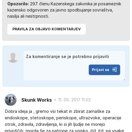
Opozorilo:
297. členu Kazenskega zakonika je posameznik
kazensko odgovoren za javno spodbujanje sovraštva,
nasilja ali nestrpnosti.
PRAVILA ZA OBJAVO KOMENTARJEV
Prijavi se
Skunk Works
11. 05. 2017 11.02
Dobra ideja ja , gremo vsi tekat in zbirat zamaške za
endoskope, stetoskope, periskope, ultrazvoke, operacije
otrok, zdravila, zdravljenja, ki si jih ljudje ne morejo
privoščiti, morda še za patrone za vojsko..itd, itd, pa vsake