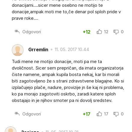
donacijami....sicer mene osebno ne motijo te
donacije,ampak moti me to,če denar pol sploh pride v
prave roke....
Odgovori
+12
12
0
Grremlin
11. 05. 2017 10.44
Tudi mene ne motijo donacije, moti pa me ta
dvoličnost. Sicer sem prepričan, da imata organizatorja
čiste namene, ampak kupila bosta nekaj, kar bi morali
biti zagotovljeno že s strani zdravstvene blagajne. Ko si
izplačujejo plače, nadure, provizije jn še kaj ni problema,
ko pa morajo zagotoviti oskrbo, zaradi katere sploh
obstajajo in je njihov smoter pa ni dovolj sredstev.
Odgovori
+17
17
0