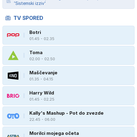
'Sistemski izziv'
TV SPORED
Botri
01.45 - 02.35
Toma
02.00 - 02.50
Maščevanje
01.35 - 04.15
Harry Wild
01.45 - 02.25
Kally's Mashup - Pot do zvezde
22.45 - 06.00
Morilci mojega očeta