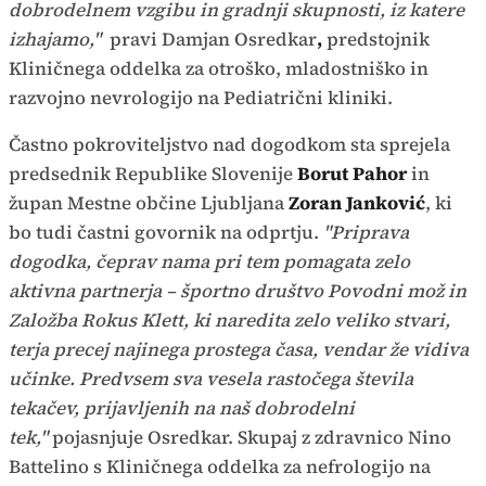
dobrodelnem vzgibu in gradnji skupnosti, iz katere
izhajamo,"
pravi
Damjan Osredkar
,
predstojnik
Kliničnega oddelka za otroško, mladostniško in
razvojno nevrologijo na Pediatrični kliniki.
Častno pokroviteljstvo nad dogodkom sta sprejela
predsednik Republike Slovenije
Borut Pahor
in
župan Mestne občine Ljubljana
Zoran Janković
, ki
bo tudi častni govornik na odprtju.
"Priprava
dogodka, čeprav nama pri tem pomagata zelo
aktivna partnerja – športno društvo Povodni mož in
Založba Rokus Klett, ki naredita zelo veliko stvari,
terja precej najinega prostega časa, vendar že vidiva
učinke. Predvsem sva vesela rastočega števila
tekačev, prijavljenih na naš dobrodelni
tek,"
pojasnjuje Osredkar. Skupaj z zdravnico
Nino
Battelino s Kliničnega oddelka za nefrologijo na