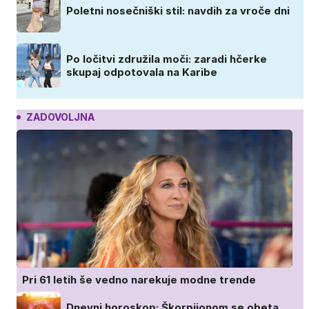
Poletni nosečniški stil: navdih za vroče dni
Po ločitvi združila moči: zaradi hčerke
skupaj odpotovala na Karibe
ZADOVOLJNA
Pri 61 letih še vedno narekuje modne trende
Dnevni horoskop: Škorpijonom se obeta