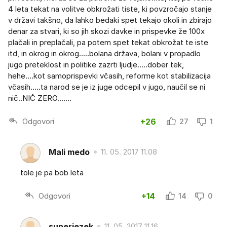
4 leta tekat na volitve obkrožati tiste, ki povzročajo stanje
v državi takšno, da lahko bedaki spet tekajo okoli in zbirajo
denar za stvari, ki so jih skozi davke in prispevke že 100x
plačali in preplačali, pa potem spet tekat obkrožat te iste
itd, in okrog in okrog.....bolana država, bolani v propadlo
jugo preteklost in politike zazrti ljudje.....dober tek,
hehe....kot samoprispevki včasih, reforme kot stabilizacija
včasih.....ta narod se je iz juge odcepil v jugo, naučil se ni
nič..NIČ ZERO.......
Odgovori
+26
27
1
Mali medo
11. 05. 2017 11.08
tole je pa bob leta
Odgovori
+14
14
0
superjezek
11. 05. 2017 11.16