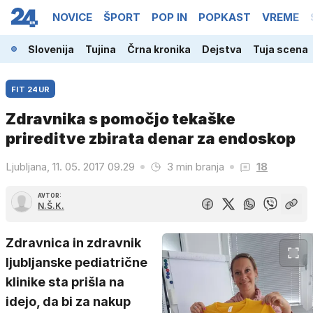
NOVICE
ŠPORT
POP IN
POPKAST
VREME
Slovenija
Tujina
Črna kronika
Dejstva
Tuja scena
FIT 24UR
Zdravnika s pomočjo tekaške
prireditve zbirata denar za endoskop
Ljubljana, 11. 05. 2017 09.29
3 min branja
18
AVTOR:
N.Š.K.
Zdravnica in zdravnik
ljubljanske pediatrične
klinike sta prišla na
idejo, da bi za nakup