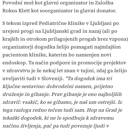
Povodni mož kot glavni organizator in Založba
Rokus Klett kot soorganizator in glavni donator.
S tekom izpred Pediatrične klinike v Ljubljani po
urejeni progi na Ljubljanski grad in nazaj (ali po
krajših in otrokom prilagojenih progah brez vzpona)
organizatorji dogodka želijo pomagati najmlajšim
pacientom klinike, katerim bo namenjen novi
endoskop. Ta način podpore in promocije projektov
v zdravstvu je že nekaj let znan v tujini, zdaj ga želijo
uveljaviti tudi v Sloveniji.
"Ta dogodek ima tri
ključne sestavine: dobrodelni namen, prijetno
druženje in gibanje. Prav gibanje je eno najboljših
zdravil: vsakič, ko se gibamo, je naš um ostrejši. Iz
tega razloga redno tečem tudi sam. Hop na Grad je
tekaški dogodek, ki ne le spodbuja k zdravemu
načinu življenja, pač pa tudi povezuje ljudi v