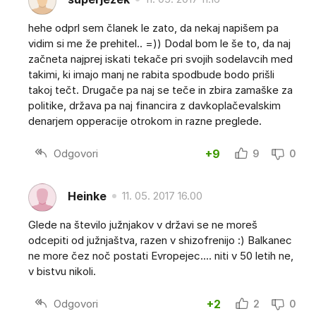
hehe odprl sem članek le zato, da nekaj napišem pa
vidim si me že prehitel.. =)) Dodal bom le še to, da naj
začneta najprej iskati tekače pri svojih sodelavcih med
takimi, ki imajo manj ne rabita spodbude bodo prišli
takoj tečt. Drugače pa naj se teče in zbira zamaške za
politike, država pa naj financira z davkoplačevalskim
denarjem opperacije otrokom in razne preglede.
Odgovori
+9
9
0
Heinke
11. 05. 2017 16.00
Glede na število južnjakov v državi se ne moreš
odcepiti od južnjaštva, razen v shizofrenijo :) Balkanec
ne more čez noč postati Evropejec.... niti v 50 letih ne,
v bistvu nikoli.
Odgovori
+2
2
0