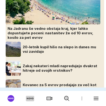
Na Jadranu še vedno obstaja kraj, kjer lahko
dopustujete poceni: nastanitev že od 10 evrov,
kosilo za pet evrov
20-letnik kupil hišo na slepo in danes mu
vsi zavidajo
Zakaj nekateri mladi napredujejo dvakrat
hitreje od svojih vrstnikov?
Kovanec za 5 evrov prodajajo za več kot
60 evrov: navijači in zbiratelji ga že iščejo
MOSKISVET