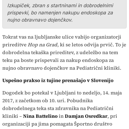
Izkupiček, zbran s startninami in dobrodelnimi
prispevki, bo namenjen nakupu endoskopa za
nujno obravnavo dojenčkov.
Tokrat vas na ljubljanske ulice vabijo organizatorji
prireditve
Hop na Grad
, ki se letos odvija prvič. To je
dobrodelna tekaška prireditev, z udeležbo na tem
teku pa boste prispevali za nakup endoskopa za
nujno obravnavo dojenčkov na Pediatrični kliniki.
Uspešno prakso iz tujine prenašajo v Slovenijo
Dogodek bo potekal v Ljubljani to nedeljo, 14. maja
2017, z začetkom ob 10. uri. Pobudnika
dobrodelnega teka sta zdravnika na Pediatrični
kliniki –
Nina Battelino
in
Damjan Osredkar
, pri
organizaciji pa jima pomagata Športno društvo