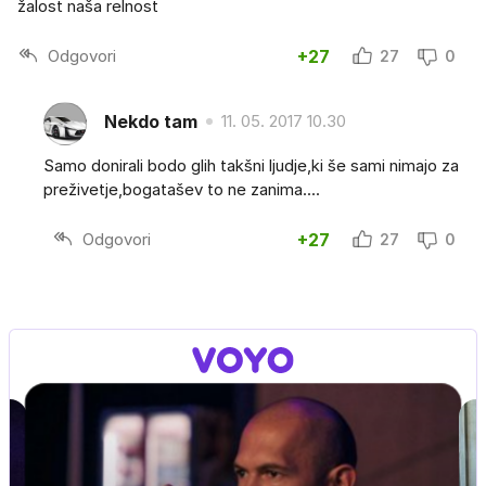
žalost naša relnost
Odgovori
+27
27
0
Nekdo tam
11. 05. 2017 10.30
Samo donirali bodo glih takšni ljudje,ki še sami nimajo za
preživetje,bogatašev to ne zanima....
Odgovori
+27
27
0