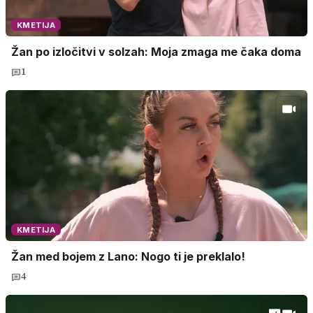
KMETIJA
Žan po izločitvi v solzah: Moja zmaga me čaka doma
1
KMETIJA
Žan med bojem z Lano: Nogo ti je preklalo!
4