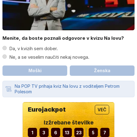
Menite, da boste poznali odgovore v kvizu Na lovu?
Da, v kvizih sem dober.
Ne, a se veselim naučiti nekaj novega.
Moški
Ženska
Na POP TV prihaja kviz Na lovu z voditeljem Petrom
Polesom
Eurojackpot
VEČ
Izžrebane številke
1
3
6
13
23
5
7