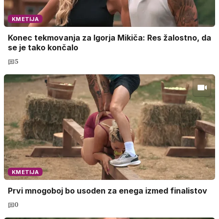
KMETIJA
Konec tekmovanja za Igorja Mikiča: Res žalostno, da
se je tako končalo
5
KMETIJA
Prvi mnogoboj bo usoden za enega izmed finalistov
0