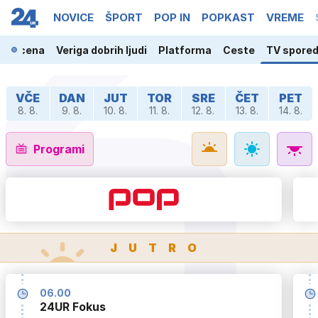
NOVICE
ŠPORT
POP IN
POPKAST
VREME
ja scena
Veriga dobrih ljudi
Platforma
Ceste
TV spore
VČE
DAN
JUT
TOR
SRE
ČET
PET
8. 8.
9. 8.
10. 8.
11. 8.
12. 8.
13. 8.
14. 8.
Programi
JUTRO
06.00
24UR Fokus