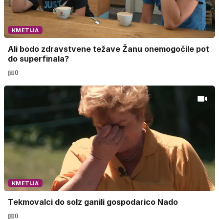
KMETIJA
Ali bodo zdravstvene težave Žanu onemogočile pot
do superfinala?
0
KMETIJA
Tekmovalci do solz ganili gospodarico Nado
0