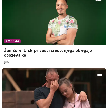
KMETIJA
Žan Zore: Urški privošči srečo, njega oblegajo
oboževalke
5