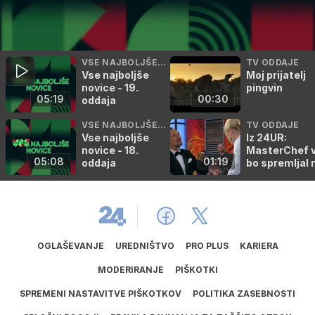
VSE NAJBOLJŠE N
TV ODDAJE
Vse najboljše
Moj prijatelj
OVICE
novice - 19.
pingvin
05:19
00:30
oddaja
VSE NAJBOLJŠE N
TV ODDAJE
Vse najboljše
Iz 24UR:
OVICE
novice - 18.
MasterChef 
05:08
01:19
oddaja
bo spremljal 
poti
OGLAŠEVANJE
UREDNIŠTVO
PRO PLUS
KARIERA
MODERIRANJE
PIŠKOTKI
SPREMENI NASTAVITVE PIŠKOTKOV
POLITIKA ZASEBNOSTI